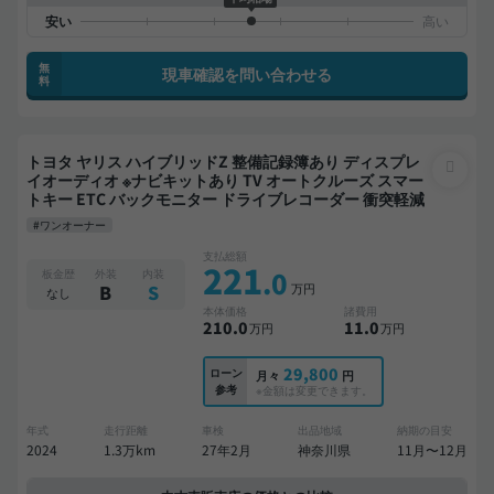
無
現車確認を問い合わせる
料
トヨタ ヤリス ハイブリッドZ 整備記録簿あり ディスプレ
イオーディオ ※ナビキットあり TV オートクルーズ スマー
トキー ETC バックモニター ドライブレコーダー 衝突軽減
#ワンオーナー
支払総額
221
.0
板金歴
外装
内装
万円
B
S
なし
本体価格
諸費用
210
.0
11
.0
万円
万円
29,800
ローン
月々
円
参考
※金額は変更できます。
年式
走行距離
車検
出品地域
納期の目安
2024
1.3万km
27年2月
神奈川県
11月〜12月