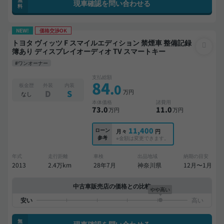
現車確認を問い合わせる
料
NEW!
価格交渉OK
トヨタ ヴィッツ F スマイルエディション 禁煙車 整備記録
簿あり ディスプレイオーディオ TV スマートキー
#ワンオーナー
支払総額
84
.0
板金歴
外装
内装
万円
D
S
なし
本体価格
諸費用
73
.0
11
.0
万円
万円
11,400
ローン
月々
円
参考
※金額は変更できます。
年式
走行距離
車検
出品地域
納期の目安
2013
2.4万km
28年7月
神奈川県
12月〜1月
中古車販売店の価格との比較
やや高い
無