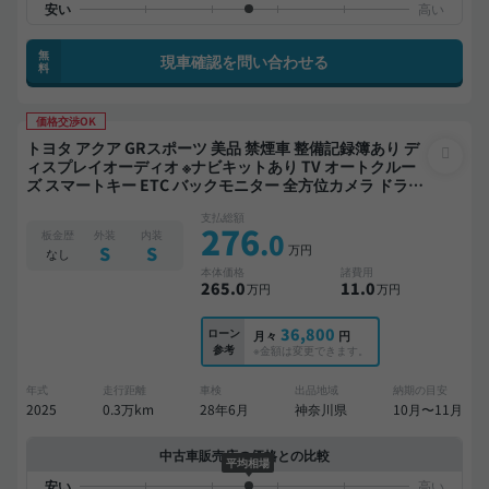
無
現車確認を問い合わせる
料
価格交渉OK
トヨタ アクア GRスポーツ 美品 禁煙車 整備記録簿あり デ
ィスプレイオーディオ ※ナビキットあり TV オートクルー
ズ スマートキー ETC バックモニター 全方位カメラ ドライ
ブレコーダー 衝突軽減
支払総額
276
.0
板金歴
外装
内装
万円
S
S
なし
本体価格
諸費用
265
.0
11
.0
万円
万円
36,800
ローン
月々
円
参考
※金額は変更できます。
年式
走行距離
車検
出品地域
納期の目安
2025
0.3万km
28年6月
神奈川県
10月〜11月
中古車販売店の価格との比較
平均相場