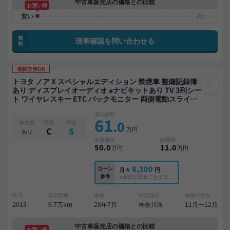
中古車販売店の価格との比較
お買い得
無
現車確認を問い合わせる
料
価格交渉OK
トヨタ ノア X スペシャルエディション 禁煙車 整備記録簿
あり ディスプレイオーディオ ※ナビキットあり TV 3列シー
ト ワイヤレスキー ETC バックモニター 両側電動スライド
ドア 8人乗り
支払総額
61
.0
板金歴
外装
内装
万円
C
S
あり
本体価格
諸費用
50
.0
11
.0
万円
万円
8,300
ローン
月々
円
参考
※金額は変更できます。
年式
走行距離
車検
出品地域
納期の目安
2013
9.7万km
28年7月
神奈川県
11月〜12月
中古車販売店の価格との比較
お買い得