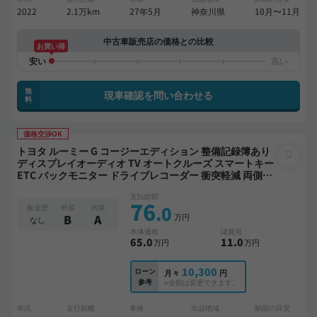
2022
2.1万km
27年5月
神奈川県
10月〜11月
中古車販売店の価格との比較
お買い得
無
現車確認を問い合わせる
料
価格交渉OK
トヨタ ルーミー G コージーエディション 整備記録簿あり
ディスプレイオーディオ TV オートクルーズ スマートキー
ETC バックモニター ドライブレコーダー 衝突軽減 両側電
動スライドドア
支払総額
76
.0
板金歴
外装
内装
万円
B
A
なし
本体価格
諸費用
65
.0
11
.0
万円
万円
10,300
ローン
月々
円
参考
※金額は変更できます。
年式
走行距離
車検
出品地域
納期の目安