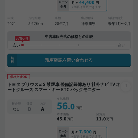
44,400
ローン
月々
円
参考
※金額は変更できます。
年式
走行距離
車検
出品地域
納期の目安
2021
5.9万km
28年7月
神奈川県
来年1月〜2月
中古車販売店の価格との比較
お買い得
無
現車確認を問い合わせる
料
価格交渉OK
トヨタ プリウスα S 禁煙車 整備記録簿あり 社外ナビ TV オ
ートクルーズ スマートキー ETC バックモニター
支払総額
56
.0
板金歴
外装
内装
万円
D
A
なし
本体価格
諸費用
45
.0
11
.0
万円
万円
7,600
ローン
月々
円
参考
※金額は変更できます。