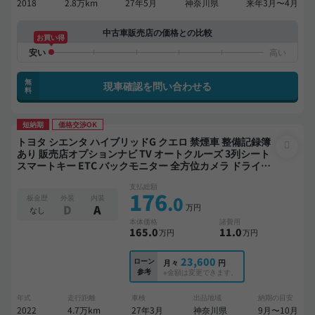
2018
2.8万km
27年5月
神奈川県
来年3月〜4月
中古車販売店の価格との比較
お買い得
無
現車確認を問い合わせる
料
短納期
価格交渉OK
トヨタ シエンタ ハイブリッドG クエロ 禁煙車 整備記録簿
あり 販売店オプションナビ TV オートクルーズ 3列シート
スマートキー ETC バックモニター 全方位カメラ ドライブ
レコーダー 衝突軽減 両側電動スライドドア 7人乗り
支払総額
176
.0
板金歴
外装
内装
万円
D
A
なし
本体価格
諸費用
165
.0
11
.0
万円
万円
23,600
ローン
月々
円
参考
※金額は変更できます。
年式
走行距離
車検
出品地域
納期の目安
2022
4.7万km
27年3月
神奈川県
9月〜10月