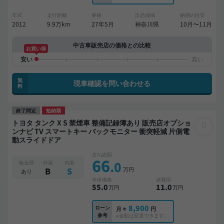
年式
走行距離
車検
出品地域
納期の目安
2012
9.9万km
27年5月
神奈川県
10月〜11月
中古車販売店の価格との比較
お買い得
無
現車確認を問い合わせる
料
終了間近
短納期
トヨタ タンク X S 禁煙車 整備記録簿あり 販売店オプショ
ンナビ TV スマートキー バックモニター 衝突軽減 片側電
動スライドドア
支払総額
66
.0
板金歴
外装
内装
万円
B
S
あり
本体価格
諸費用
55
.0
11
.0
万円
万円
8,900
ローン
月々
円
参考
※金額は変更できます。