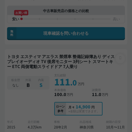
中古車販売店の価格との比較
お買い得
無
現車確認を問い合わせる
料
トヨタ エスティマ アエラス 禁煙車 整備記録簿あり ディス
プレイオーディオ TV 後席モニター 3列シート スマートキ
ー ETC 両側電動スライドドア 7人乗り
支払総額
111
.0
板金歴
外装
内装
万円
B
S
なし
本体価格
諸費用
100
.0
11
.0
万円
万円
14,900
ローン
月々
円
参考
※金額は変更できます。
年式
走行距離
車検
出品地域
納期の目安
2015
4.3万km
28年2月
神奈川県
10月〜11月