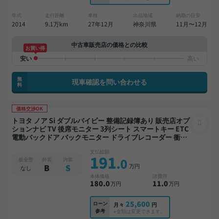
年式
走行距離
車検
出品地域
納期の目安
2014
9.1万km
27年12月
神奈川県
11月〜12月
中古車販売店の価格との比較
お買い得
無
現車確認を問い合わせる
料
価格交渉OK
トヨタ ノア Si ダブルバイビー 整備記録簿あり 販売店オプ
ションナビ TV 後席モニター 3列シート スマートキー ETC
電動バックドア バックモニター ドライブレコーダー 衝突
軽減 両側電動スライドドア 7人乗り
支払総額
191
.0
板金歴
外装
内装
万円
B
S
なし
本体価格
諸費用
180
.0
11
.0
万円
万円
25,600
ローン
月々
円
参考
※金額は変更できます。