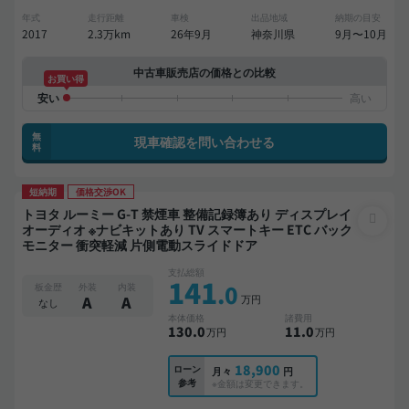
年式
走行距離
車検
出品地域
納期の目安
2017
2.3万km
26年9月
神奈川県
9月〜10月
中古車販売店の価格との比較
お買い得
無
現車確認を問い合わせる
料
短納期
価格交渉OK
トヨタ ルーミー G-T 禁煙車 整備記録簿あり ディスプレイ
オーディオ ※ナビキットあり TV スマートキー ETC バック
モニター 衝突軽減 片側電動スライドドア
支払総額
141
.0
板金歴
外装
内装
万円
A
A
なし
本体価格
諸費用
130
.0
11
.0
万円
万円
18,900
ローン
月々
円
参考
※金額は変更できます。