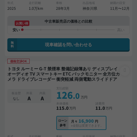
年式
走行距離
車検
出品地域
納期の目安
2025
1.0万km
28年3月
神奈川県
11月〜12月
中古車販売店の価格との比較
お買い得
無
現車確認を問い合わせる
料
価格交渉OK
トヨタ ルーミー G-T 禁煙車 整備記録簿あり ディスプレイ
オーディオ TV スマートキー ETC バックモニター 全方位カ
メラ ドライブレコーダー 衝突軽減 両側電動スライドドア
支払総額
126
.0
板金歴
外装
内装
万円
A
A
なし
本体価格
諸費用
115
.0
11
.0
万円
万円
16,900
ローン
月々
円
参考
※金額は変更できます。
年式
走行距離
車検
出品地域
納期の目安