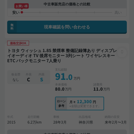
中古車販売店の価格との比較
お買い得
無
現車確認を問い合わせる
料
価格交渉OK
トヨタ ウィッシュ 1.8S 禁煙車 整備記録簿あり ディスプレ
イオーディオ TV 後席モニター 3列シート ワイヤレスキー
ETC バックモニター 7人乗り
支払総額
91
.0
板金歴
外装
内装
万円
C
S
なし
本体価格
諸費用
80
.0
11
.0
万円
万円
12,300
ローン
月々
円
参考
※金額は変更できます。
年式
走行距離
車検
出品地域
納期の目安
2015
6.2万km
28年3月
神奈川県
来年2月〜3月