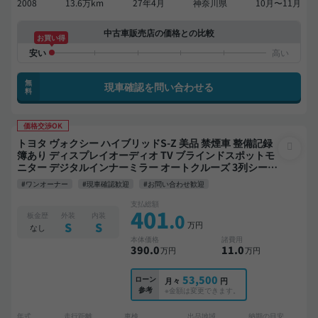
2008
13.6万km
27年4月
神奈川県
10月〜11月
中古車販売店の価格との比較
お買い得
無
現車確認を問い合わせる
料
価格交渉OK
トヨタ ヴォクシー ハイブリッドS-Z 美品 禁煙車 整備記録
簿あり ディスプレイオーディオ TV ブラインドスポットモ
ニター デジタルインナーミラー オートクルーズ 3列シート
スマートキー ETC バックモニター 全方位カメラ ドライブ
#ワンオーナー
#現車確認歓迎
#お問い合わせ歓迎
レコーダー 衝突軽減 両側電動スライドドア 7人乗り
支払総額
401
.0
板金歴
外装
内装
万円
S
S
なし
本体価格
諸費用
390
.0
11
.0
万円
万円
53,500
ローン
月々
円
参考
※金額は変更できます。
年式
走行距離
車検
出品地域
納期の目安