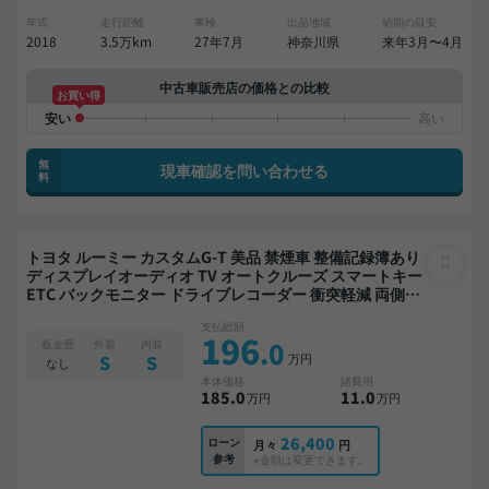
年式
走行距離
車検
出品地域
納期の目安
2018
3.5万km
27年7月
神奈川県
来年3月〜4月
中古車販売店の価格との比較
お買い得
無
現車確認を問い合わせる
料
トヨタ ルーミー カスタムG-T 美品 禁煙車 整備記録簿あり
ディスプレイオーディオ TV オートクルーズ スマートキー
ETC バックモニター ドライブレコーダー 衝突軽減 両側電
動スライドドア
支払総額
196
.0
板金歴
外装
内装
万円
S
S
なし
本体価格
諸費用
185
.0
11
.0
万円
万円
26,400
ローン
月々
円
参考
※金額は変更できます。