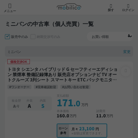
モビリコ
探す
ログイン
メニュー
ミニバンの中古車（個人売買）一覧
販売中のみ
納期交渉可のみ
変更
ミニバン
価格交渉OK
トヨタ シエンタ ハイブリッド G セーフティーエディショ
ン 禁煙車 整備記録簿あり 販売店オプションナビ TV オー
トクルーズ 3列シート スマートキー ETC バックモニター
全方位カメラ ドライブレコーダー 衝突軽減 両側電動スラ
#ワンオーナー
#現車確認歓迎
#お問い合わせ歓迎
イドドア 7人乗り
支払総額
171
.0
板金歴
外装
内装
万円
A
S
あり
本体価格
諸費用
160
.0
11
.0
万円
万円
23,100
ローン
月々
円
参考
※金額は変更できます。