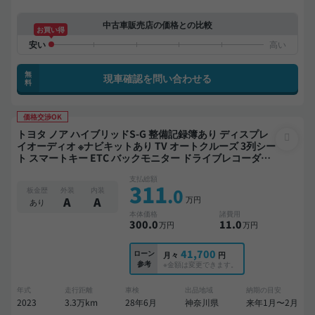
中古車販売店の価格との比較
お買い得
無
現車確認を問い合わせる
料
価格交渉OK
トヨタ ノア ハイブリッドS-G 整備記録簿あり ディスプレ
イオーディオ ※ナビキットあり TV オートクルーズ 3列シー
ト スマートキー ETC バックモニター ドライブレコーダー
衝突軽減 両側電動スライドドア 7人乗り
支払総額
311
.0
板金歴
外装
内装
万円
A
A
あり
本体価格
諸費用
300
.0
11
.0
万円
万円
41,700
ローン
月々
円
参考
※金額は変更できます。
年式
走行距離
車検
出品地域
納期の目安
2023
3.3万km
28年6月
神奈川県
来年1月〜2月