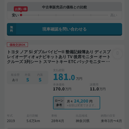
中古車販売店の価格との比較
お買い得
無
現車確認を問い合わせる
料
価格交渉OK
トヨタ ノア Si ダブルバイビーII 整備記録簿あり ディスプ
レイオーディオ ※ナビキットあり TV 後席モニター オート
クルーズ 3列シート スマートキー ETC バックモニター ド
ライブレコーダー 衝突軽減 両側電動スライドドア 7人乗り
支払総額
181
.0
板金歴
外装
内装
万円
S
S
あり
本体価格
諸費用
170
.0
11
.0
万円
万円
24,200
ローン
月々
円
参考
※金額は変更できます。
年式
走行距離
車検
出品地域
納期の目安
2019
5.6万km
28年4月
神奈川県
来年3月〜4月