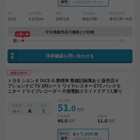
参考
※金額は変更できます。
年式
走行距離
車検
出品地域
納期の目安
2023
4.9万km
28年2月
神奈川県
来年3月〜4月
中古車販売店の価格との比較
お買い得
無
現車確認を問い合わせる
料
価格交渉OK
トヨタ シエンタ DICE-G 禁煙車 整備記録簿あり 販売店オ
プションナビ TV 3列シート ワイヤレスキー ETC バックモ
ニター ドライブレコーダー 片側電動スライドドア 7人乗り
支払総額
51
.0
板金歴
外装
内装
万円
A
S
あり
本体価格
諸費用
40
.0
11
.0
万円
万円
7,000
ローン
月々
円
参考
※金額は変更できます。