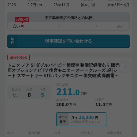
2025
0.2万km
28年11月
神奈川県
来年3月〜4月
中古車販売店の価格との比較
お買い得
無
現車確認を問い合わせる
料
価格交渉OK
トヨタ ノア Si ダブルバイビー 禁煙車 整備記録簿あり 販売
店オプションナビ TV 後席モニター オートクルーズ 3列シ
ート スマートキー ETC バックモニター 衝突軽減 両側電動
スライドドア 7人乗り
支払総額
211
.0
板金歴
外装
内装
万円
B
S
なし
本体価格
諸費用
200
.0
11
.0
万円
万円
28,200
ローン
月々
円
参考
※金額は変更できます。
年式
走行距離
車検
出品地域
納期の目安