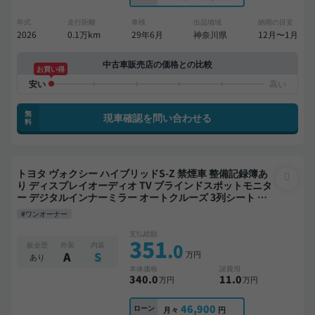
年式
走行距離
車検
出品地域
納期の目安
2026
0.1万km
29年6月
神奈川県
12月〜1月
中古車販売店の価格との比較
お買い得
無
現車確認を問い合わせる
料
トヨタ ヴォクシー ハイブリッドS-Z 禁煙車 整備記録簿あ
り ディスプレイオーディオ TV ブラインドスポットモニタ
ー デジタルインナーミラー オートクルーズ 3列シート ス
マートキー ETC 電動バックドア バックモニター 全方位カ
#ワンオーナー
メラ ドライブレコーダー 両側電動スライドドア 7人乗り
支払総額
351
.0
板金歴
外装
内装
万円
A
S
あり
本体価格
諸費用
340
.0
11
.0
万円
万円
46,900
ローン
月々
円