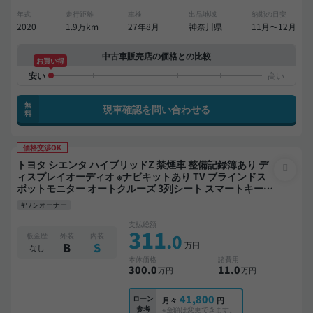
年式
走行距離
車検
出品地域
納期の目安
2020
1.9万km
27年8月
神奈川県
11月〜12月
中古車販売店の価格との比較
お買い得
無
現車確認を問い合わせる
料
価格交渉OK
トヨタ シエンタ ハイブリッドZ 禁煙車 整備記録簿あり デ
ィスプレイオーディオ ※ナビキットあり TV ブラインドス
ポットモニター オートクルーズ 3列シート スマートキー
バックモニター 全方位カメラ ドライブレコーダー 衝突軽
#ワンオーナー
減 両側電動スライドドア 7人乗り
支払総額
311
.0
板金歴
外装
内装
万円
B
S
なし
本体価格
諸費用
300
.0
11
.0
万円
万円
41,800
ローン
月々
円
参考
※金額は変更できます。