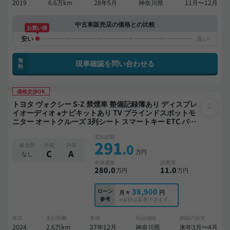
2019
6.6万km
28年5月
神奈川県
11月〜12月
中古車販売店の価格との比較
お買い得
無
現車確認を問い合わせる
料
価格交渉OK
トヨタ ヴォクシー S-Z 禁煙車 整備記録簿あり ディスプレ
イオーディオ ※ナビキットあり TV ブラインドスポットモ
ニター オートクルーズ 3列シート スマートキー ETC バッ
クモニター ドライブレコーダー 衝突軽減 両側電動スライ
支払総額
ドドア 7人乗り
291
.0
板金歴
外装
内装
万円
C
A
なし
本体価格
諸費用
280
.0
11
.0
万円
万円
38,900
ローン
月々
円
参考
※金額は変更できます。
年式
走行距離
車検
出品地域
納期の目安
2024
2.6万km
27年12月
神奈川県
来年3月〜4月