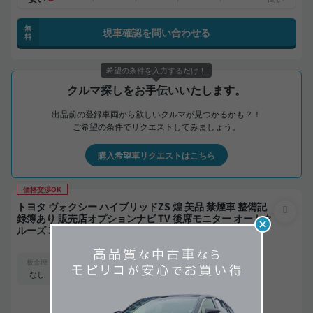
無
現車確認を問い合わせる
料
希望の条件を入力するだけ！
クルマ探しをお手伝いいたします。
出品前の登録車両から欲しいクルマが見つかるかも？！
ご希望の条件でリクエストしてみましょう。
購入希望車リクエストはこちら
価格交渉OK
トヨタ ヴォクシー ハイブリッドZS 煌 美品 禁煙車 整備記
録簿あり 販売店オプションナビ TV 後席モニター オートク
ルーズ 3列シート スマートキー ETC バックモニター ドラ
イブレコーダー 衝突軽減 両側電動スライドドア 7人乗り
支払総額
156
.0
板金歴
外装
内装
万円
S
S
なし
本体価格
諸費用
145
.0
11
.0
万円
万円