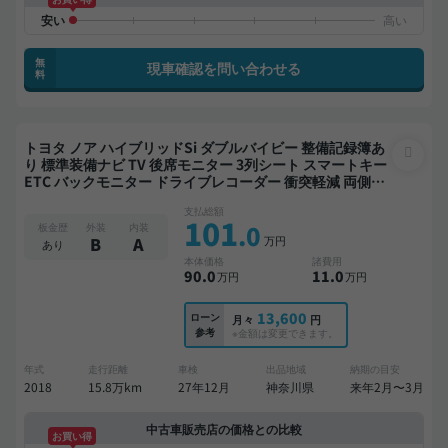
無
現車確認を問い合わせる
料
トヨタ ノア ハイブリッドSi ダブルバイビー 整備記録簿あ
り 標準装備ナビ TV 後席モニター 3列シート スマートキー
ETC バックモニター ドライブレコーダー 衝突軽減 両側電
動スライドドア 7人乗り
支払総額
101
.0
板金歴
外装
内装
万円
B
A
あり
本体価格
諸費用
90
.0
11
.0
万円
万円
13,600
ローン
月々
円
参考
※金額は変更できます。
年式
走行距離
車検
出品地域
納期の目安
2018
15.8万km
27年12月
神奈川県
来年2月〜3月
中古車販売店の価格との比較
お買い得