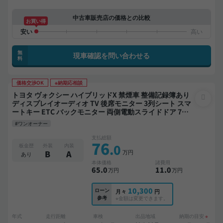
中古車販売店の価格との比較
お買い得
無
現車確認を問い合わせる
料
価格交渉OK
※納期応相談
トヨタ ヴォクシー ハイブリッドX 禁煙車 整備記録簿あり
ディスプレイオーディオ TV 後席モニター 3列シート スマ
ートキー ETC バックモニター 両側電動スライドドア 7人
乗り
#ワンオーナー
支払総額
76
.0
板金歴
外装
内装
万円
B
A
あり
本体価格
諸費用
65
.0
11
.0
万円
万円
10,300
ローン
月々
円
参考
※金額は変更できます。
年式
走行距離
車検
出品地域
納期の目安
※