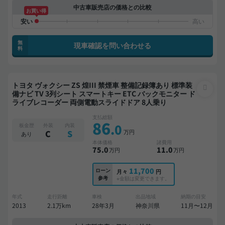
中古車販売店の価格との比較
お買い得
無
現車確認を問い合わせる
料
トヨタ ヴォクシー ZS 煌III 禁煙車 整備記録簿あり 標準装
備ナビ TV 3列シート スマートキー ETC バックモニター ド
ライブレコーダー 両側電動スライドドア 8人乗り
支払総額
86
.0
板金歴
外装
内装
万円
C
S
あり
本体価格
諸費用
75
.0
11
.0
万円
万円
11,700
ローン
月々
円
参考
※金額は変更できます。
年式
走行距離
車検
出品地域
納期の目安
2013
2.1万km
28年3月
神奈川県
11月〜12月