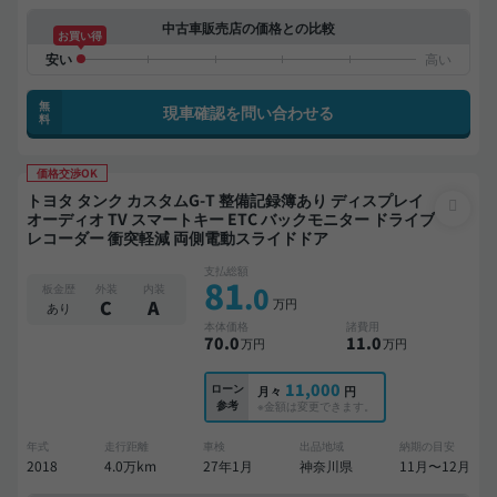
中古車販売店の価格との比較
お買い得
無
現車確認を問い合わせる
料
価格交渉OK
トヨタ タンク カスタムG-T 整備記録簿あり ディスプレイ
オーディオ TV スマートキー ETC バックモニター ドライブ
レコーダー 衝突軽減 両側電動スライドドア
支払総額
81
.0
板金歴
外装
内装
万円
C
A
あり
本体価格
諸費用
70
.0
11
.0
万円
万円
11,000
ローン
月々
円
参考
※金額は変更できます。
年式
走行距離
車検
出品地域
納期の目安
2018
4.0万km
27年1月
神奈川県
11月〜12月