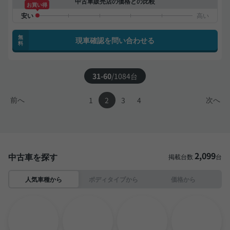
中古車販売店の価格との比較
お買い得
無
現車確認を問い合わせる
料
31-60
/
1084
台
前へ
次へ
1
2
3
4
2,099
中古車を探す
掲載台数
台
人気車種から
ボディタイプから
価格から