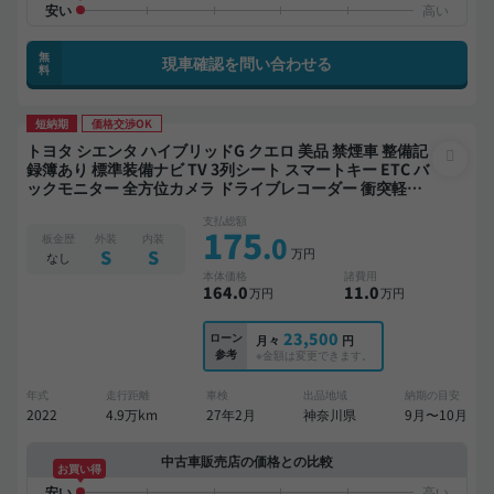
無
現車確認を問い合わせる
料
短納期
価格交渉OK
トヨタ シエンタ ハイブリッドG クエロ 美品 禁煙車 整備記
録簿あり 標準装備ナビ TV 3列シート スマートキー ETC バ
ックモニター 全方位カメラ ドライブレコーダー 衝突軽減
両側電動スライドドア 7人乗り
支払総額
175
.0
板金歴
外装
内装
万円
S
S
なし
本体価格
諸費用
164
.0
11
.0
万円
万円
23,500
ローン
月々
円
参考
※金額は変更できます。
年式
走行距離
車検
出品地域
納期の目安
2022
4.9万km
27年2月
神奈川県
9月〜10月
中古車販売店の価格との比較
お買い得