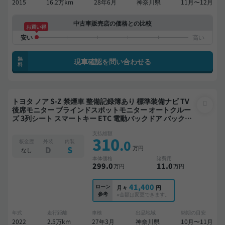
2015
16.2万km
28年6月
神奈川県
11月〜12月
中古車販売店の価格との比較
お買い得
無
現車確認を問い合わせる
料
トヨタ ノア S-Z 禁煙車 整備記録簿あり 標準装備ナビ TV
後席モニター ブラインドスポットモニター オートクルー
ズ 3列シート スマートキー ETC 電動バックドア バックモ
ニター 全方位カメラ ドライブレコーダー 衝突軽減 両側電
支払総額
動スライドドア 7人乗り
310
.0
板金歴
外装
内装
万円
D
S
なし
本体価格
諸費用
299
.0
11
.0
万円
万円
41,400
ローン
月々
円
参考
※金額は変更できます。
年式
走行距離
車検
出品地域
納期の目安
2022
2.5万km
27年3月
神奈川県
10月〜11月