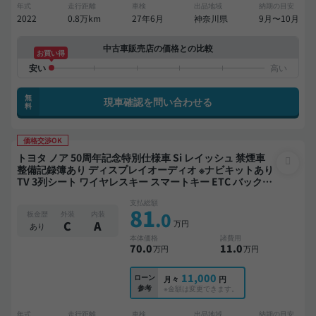
年式
走行距離
車検
出品地域
納期の目安
2022
0.8万km
27年6月
神奈川県
9月〜10月
中古車販売店の価格との比較
お買い得
無
現車確認を問い合わせる
料
価格交渉OK
トヨタ ノア 50周年記念特別仕様車 Si レイッシュ 禁煙車
整備記録簿あり ディスプレイオーディオ ※ナビキットあり
TV 3列シート ワイヤレスキー スマートキー ETC バックモ
ニター ドライブレコーダー 両側電動スライドドア 8人乗り
支払総額
81
.0
板金歴
外装
内装
万円
C
A
あり
本体価格
諸費用
70
.0
11
.0
万円
万円
11,000
ローン
月々
円
参考
※金額は変更できます。
年式
走行距離
車検
出品地域
納期の目安