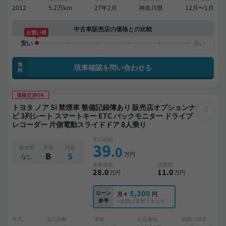
2012
5.2万km
27年2月
神奈川県
12月〜1月
中古車販売店の価格との比較
お買い得
無
現車確認を問い合わせる
料
価格交渉OK
トヨタ ノア Si 禁煙車 整備記録簿あり 販売店オプションナ
ビ 3列シート スマートキー ETC バックモニター ドライブ
レコーダー 片側電動スライドドア 8人乗り
支払総額
39
.0
板金歴
外装
内装
万円
B
S
なし
本体価格
諸費用
28
.0
11
.0
万円
万円
5,300
ローン
月々
円
参考
※金額は変更できます。
年式
走行距離
車検
出品地域
納期の目安