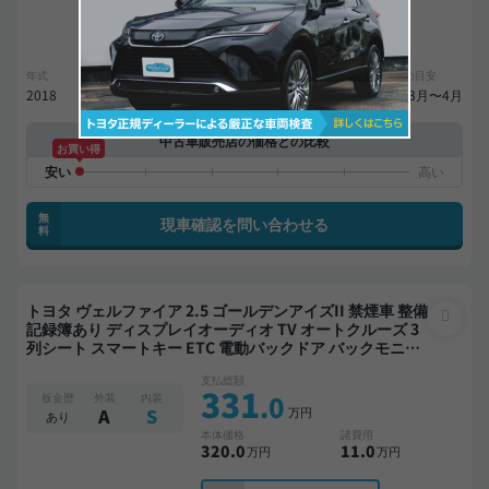
20,900
ローン
月々
円
参考
※金額は変更できます。
年式
走行距離
車検
出品地域
納期の目安
2018
9.0万km
27年7月
神奈川県
来年3月〜4月
中古車販売店の価格との比較
お買い得
無
現車確認を問い合わせる
料
トヨタ ヴェルファイア 2.5 ゴールデンアイズII 禁煙車 整備
記録簿あり ディスプレイオーディオ TV オートクルーズ 3
列シート スマートキー ETC 電動バックドア バックモニタ
ー ドライブレコーダー 衝突軽減 両側電動スライドドア 7
支払総額
人乗り
331
.0
板金歴
外装
内装
万円
A
S
あり
本体価格
諸費用
320
.0
11
.0
万円
万円