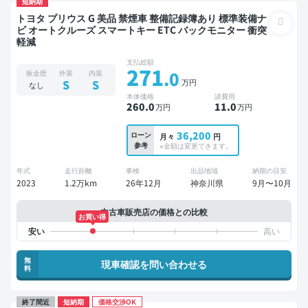
短納期
トヨタ プリウス G 美品 禁煙車 整備記録簿あり 標準装備ナ
ビ オートクルーズ スマートキー ETC バックモニター 衝突
軽減
支払総額
271
.0
板金歴
外装
内装
万円
S
S
なし
本体価格
諸費用
260
.0
11
.0
万円
万円
36,200
ローン
月々
円
参考
※金額は変更できます。
年式
走行距離
車検
出品地域
納期の目安
2023
1.2万km
26年12月
神奈川県
9月〜10月
中古車販売店の価格との比較
お買い得
無
現車確認を問い合わせる
料
終了間近
短納期
価格交渉OK