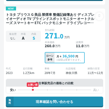
NEW!
トヨタ プリウス G 美品 禁煙車 整備記録簿あり ディスプレ
イオーディオ TV ブラインドスポットモニター オートクル
ーズ スマートキー ETC バックモニター ドライブレコーダ
ー 衝突軽減
支払総額
271
.0
板金歴
外装
内装
万円
A
S
なし
本体価格
諸費用
260
.0
11
.0
万円
万円
36,500
ローン
月々
円
参考
※金額は変更できます。
年式
走行距離
車検
出品地域
納期の目安
2023
1.2万km
28年7月
神奈川県
11月〜12月
中古車販売店の価格との比較
お買い得
無
現車確認を問い合わせる
料