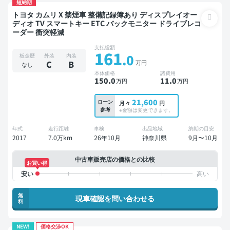
短納期
トヨタ カムリ X 禁煙車 整備記録簿あり ディスプレイオー
ディオ TV スマートキー ETC バックモニター ドライブレコ
ーダー 衝突軽減
支払総額
161
.0
板金歴
外装
内装
万円
C
B
なし
本体価格
諸費用
150
.0
11
.0
万円
万円
21,600
ローン
月々
円
参考
※金額は変更できます。
年式
走行距離
車検
出品地域
納期の目安
2017
7.0万km
26年10月
神奈川県
9月〜10月
中古車販売店の価格との比較
お買い得
無
現車確認を問い合わせる
料
NEW!
価格交渉OK