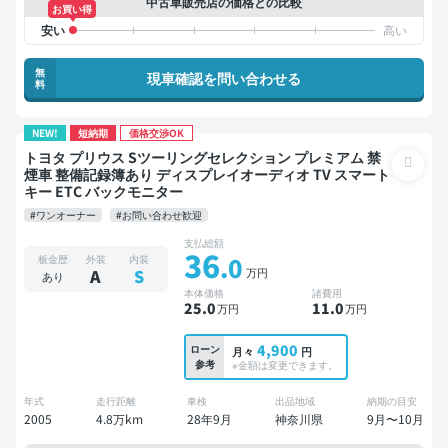
中古車販売店の価格との比較
お買い得
無
現車確認を問い合わせる
料
NEW!
短納期
価格交渉OK
トヨタ プリウス Sツーリングセレクション プレミアム 禁
煙車 整備記録簿あり ディスプレイオーディオ TV スマート
キー ETC バックモニター
#ワンオーナー
#お問い合わせ歓迎
支払総額
36
.0
板金歴
外装
内装
万円
A
S
あり
本体価格
諸費用
25
.0
11
.0
万円
万円
4,900
ローン
月々
円
参考
※金額は変更できます。
年式
走行距離
車検
出品地域
納期の目安
2005
4.8万km
28年9月
神奈川県
9月〜10月