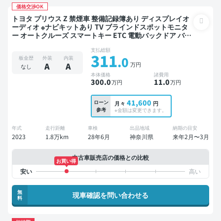
価格交渉OK
トヨタ プリウス Z 禁煙車 整備記録簿あり ディスプレイオ
ーディオ ※ナビキットあり TV ブラインドスポットモニタ
ー オートクルーズ スマートキー ETC 電動バックドア バッ
クモニター 全方位カメラ ドライブレコーダー 衝突軽減
支払総額
311
.0
板金歴
外装
内装
万円
A
A
なし
本体価格
諸費用
300
.0
11
.0
万円
万円
41,600
ローン
月々
円
参考
※金額は変更できます。
年式
走行距離
車検
出品地域
納期の目安
2023
1.8万km
28年6月
神奈川県
来年2月〜3月
中古車販売店の価格との比較
お買い得
無
現車確認を問い合わせる
料