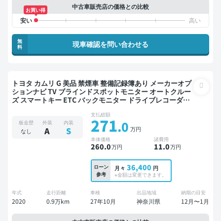
中古車販売店の価格との比較
お買い得
無
現車確認を問い合わせる
料
トヨタ カムリ G 美品 禁煙車 整備記録簿あり メーカーオプ
ションナビ TV ブラインドスポットモニター オートクルー
ズ スマートキー ETC バックモニター ドライブレコーダー
衝突軽減
支払総額
271
.0
板金歴
外装
内装
万円
A
S
なし
本体価格
諸費用
260
.0
11
.0
万円
万円
36,400
ローン
月々
円
参考
※金額は変更できます。
年式
走行距離
車検
出品地域
納期の目安
2020
0.9万km
27年10月
神奈川県
12月〜1月