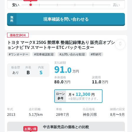
無
現車確認を問い合わせる
料
価格交渉OK
トヨタ マークX 250G 禁煙車 整備記録簿あり 販売店オプシ
ョンナビ TV スマートキー ETC バックモニター
#ワンオーナー
#現車確認歓迎
#お問い合わせ歓迎
#即納可
支払総額
91
.0
板金歴
外装
内装
万円
B
S
あり
本体価格
諸費用
80
.0
11
.0
万円
万円
12,300
ローン
月々
円
参考
※金額は変更できます。
年式
走行距離
車検
出品地域
納期の目安
2013
5.1万km
28年7月
神奈川県
8月〜9月
中古車販売店の価格との比較
お買い得