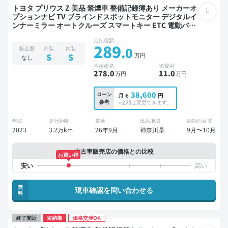
トヨタ プリウス Z 美品 禁煙車 整備記録簿あり メーカーオ
プションナビ TV ブラインドスポットモニター デジタルイ
ンナーミラー オートクルーズ スマートキー ETC 電動バッ
クドア バックモニター 全方位カメラ ドライブレコーダー
支払総額
衝突軽減
289
.0
板金歴
外装
内装
万円
S
S
なし
本体価格
諸費用
278
.0
11
.0
万円
万円
38,600
ローン
月々
円
参考
※金額は変更できます。
年式
走行距離
車検
出品地域
納期の目安
2023
3.2万km
26年9月
神奈川県
9月〜10月
中古車販売店の価格との比較
お買い得
無
現車確認を問い合わせる
料
終了間近
短納期
価格交渉OK