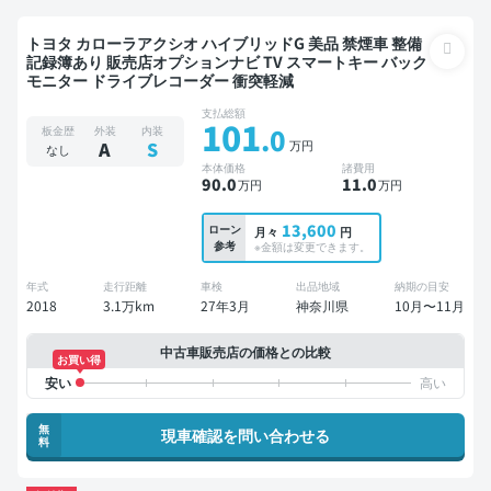
トヨタ カローラアクシオ ハイブリッドG 美品 禁煙車 整備
記録簿あり 販売店オプションナビ TV スマートキー バック
モニター ドライブレコーダー 衝突軽減
支払総額
101
.0
板金歴
外装
内装
万円
A
S
なし
本体価格
諸費用
90
.0
11
.0
万円
万円
13,600
ローン
月々
円
参考
※金額は変更できます。
年式
走行距離
車検
出品地域
納期の目安
2018
3.1万km
27年3月
神奈川県
10月〜11月
中古車販売店の価格との比較
お買い得
無
現車確認を問い合わせる
料