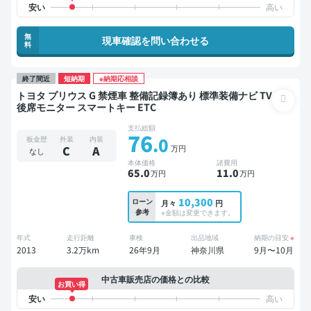
無
現車確認を問い合わせる
料
終了間近
短納期
※納期応相談
トヨタ プリウス G 禁煙車 整備記録簿あり 標準装備ナビ TV
後席モニター スマートキー ETC
支払総額
76
.0
板金歴
外装
内装
万円
C
A
なし
本体価格
諸費用
65
.0
11
.0
万円
万円
10,300
ローン
月々
円
参考
※金額は変更できます。
年式
走行距離
車検
出品地域
納期の目安
※
2013
3.2万km
26年9月
神奈川県
9月〜10月
中古車販売店の価格との比較
お買い得