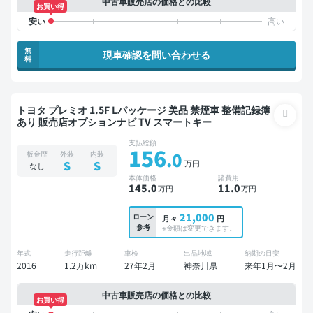
中古車販売店の価格との比較
お買い得
無
現車確認を問い合わせる
料
トヨタ プレミオ 1.5F Lパッケージ 美品 禁煙車 整備記録簿
あり 販売店オプションナビ TV スマートキー
支払総額
156
.0
板金歴
外装
内装
万円
S
S
なし
本体価格
諸費用
145
.0
11
.0
万円
万円
21,000
ローン
月々
円
参考
※金額は変更できます。
年式
走行距離
車検
出品地域
納期の目安
2016
1.2万km
27年2月
神奈川県
来年1月〜2月
中古車販売店の価格との比較
お買い得