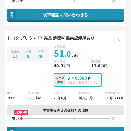
無
現車確認を問い合わせる
料
トヨタ プリウス EX 美品 禁煙車 整備記録簿あり
支払総額
51
.0
板金歴
外装
内装
万円
S
S
なし
本体価格
諸費用
40
.0
11
.0
万円
万円
6,900
ローン
月々
円
参考
※金額は変更できます。
年式
走行距離
車検
出品地域
納期の目安
2009
6.6万km
28年8月
神奈川県
10月〜11月
中古車販売店の価格との比較
お買い得
無