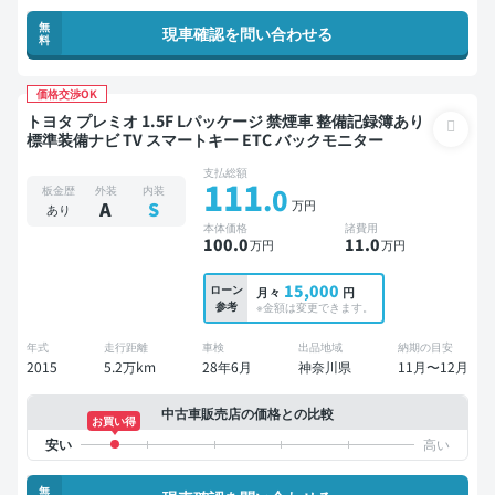
無
現車確認を問い合わせる
料
価格交渉OK
トヨタ プレミオ 1.5F Lパッケージ 禁煙車 整備記録簿あり
標準装備ナビ TV スマートキー ETC バックモニター
支払総額
111
.0
板金歴
外装
内装
万円
A
S
あり
本体価格
諸費用
100
.0
11
.0
万円
万円
15,000
ローン
月々
円
参考
※金額は変更できます。
年式
走行距離
車検
出品地域
納期の目安
2015
5.2万km
28年6月
神奈川県
11月〜12月
中古車販売店の価格との比較
お買い得
無