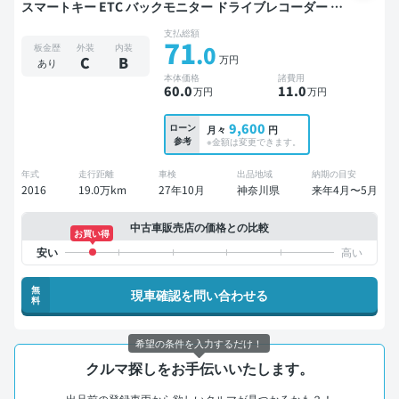
スマートキー ETC バックモニター ドライブレコーダー フ
ルエアロ 衝突軽減
支払総額
71
.0
板金歴
外装
内装
万円
C
B
あり
本体価格
諸費用
60
.0
11
.0
万円
万円
9,600
ローン
月々
円
参考
※金額は変更できます。
年式
走行距離
車検
出品地域
納期の目安
2016
19.0万km
27年10月
神奈川県
来年4月〜5月
中古車販売店の価格との比較
お買い得
無
現車確認を問い合わせる
料
希望の条件を入力するだけ！
クルマ探しをお手伝いいたします。
出品前の登録車両から欲しいクルマが見つかるかも？！