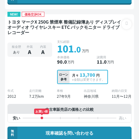
NEW!
価格交渉OK
トヨタ マークX 250G 禁煙車 整備記録簿あり ディスプレイ
オーディオ ワイヤレスキー ETC バックモニター ドライブ
レコーダー
支払総額
101
.0
板金歴
外装
内装
万円
A
A
あり
本体価格
諸費用
90
.0
11
.0
万円
万円
13,700
ローン
月々
円
参考
※金額は変更できます。
年式
走行距離
車検
出品地域
納期の目安
2012
7.2万km
27年9月
神奈川県
11月〜12月
中古車販売店の価格との比較
お買い得
無
現車確認を問い合わせる
料