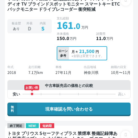
ディオ TV ブラインドスポットモニター スマートキー ETC
バックモニター ドライブレコーダー 衝突軽減
支払総額
161
.0
板金歴
外装
内装
万円
D
S
あり
本体価格
諸費用
150
.0
11
.0
万円
万円
21,500
ローン
月々
円
参考
※金額は変更できます。
年式
走行距離
車検
出品地域
納期の目安
2018
7.1万km
27年11月
神奈川県
10月〜11月
中古車販売店の価格との比較
お買い得
無
現車確認を問い合わせる
料
終了間近
NEW!
短納期
トヨタ プリウス Sセーフティプラス 禁煙車 整備記録簿あ