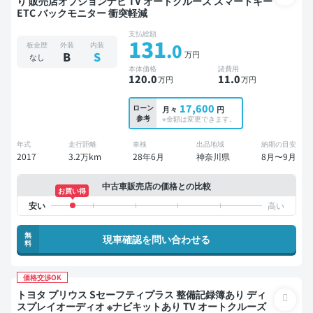
り 販売店オプションナビ TV オートクルーズ スマートキー
ETC バックモニター 衝突軽減
支払総額
131
.0
板金歴
外装
内装
万円
B
S
なし
本体価格
諸費用
120
.0
11
.0
万円
万円
17,600
ローン
月々
円
参考
※金額は変更できます。
年式
走行距離
車検
出品地域
納期の目安
2017
3.2万km
28年6月
神奈川県
8月〜9月
中古車販売店の価格との比較
お買い得
無
現車確認を問い合わせる
料
価格交渉OK
トヨタ プリウス Sセーフティプラス 整備記録簿あり ディ
スプレイオーディオ ※ナビキットあり TV オートクルーズ