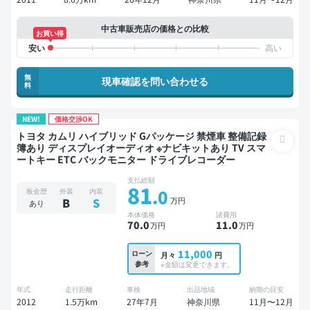
中古車販売店の価格との比較
お買い得
無
現車確認を問い合わせる
料
NEW!
価格交渉OK
トヨタ カムリ ハイブリッド Gパッケージ 禁煙車 整備記録
簿あり ディスプレイオーディオ ※ナビキットあり TV スマ
ートキー ETC バックモニター ドライブレコーダー
支払総額
81
.0
板金歴
外装
内装
万円
B
S
あり
本体価格
諸費用
70
.0
11
.0
万円
万円
11,000
ローン
月々
円
参考
※金額は変更できます。
年式
走行距離
車検
出品地域
納期の目安
2012
1.5万km
27年7月
神奈川県
11月〜12月