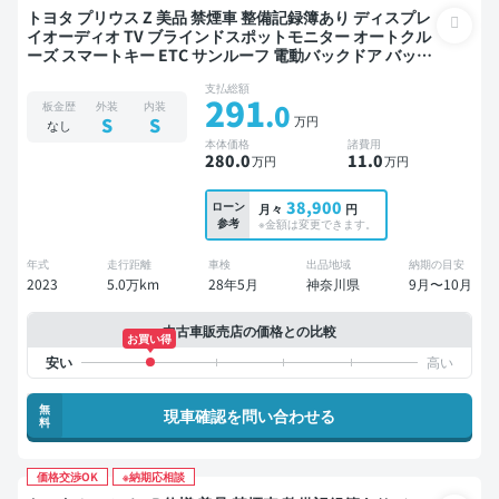
トヨタ プリウス Z 美品 禁煙車 整備記録簿あり ディスプレ
イオーディオ TV ブラインドスポットモニター オートクル
ーズ スマートキー ETC サンルーフ 電動バックドア バック
モニター 全方位カメラ ドライブレコーダー 衝突軽減
支払総額
291
.0
板金歴
外装
内装
万円
S
S
なし
本体価格
諸費用
280
.0
11
.0
万円
万円
38,900
ローン
月々
円
参考
※金額は変更できます。
年式
走行距離
車検
出品地域
納期の目安
2023
5.0万km
28年5月
神奈川県
9月〜10月
中古車販売店の価格との比較
お買い得
無
現車確認を問い合わせる
料
価格交渉OK
※納期応相談