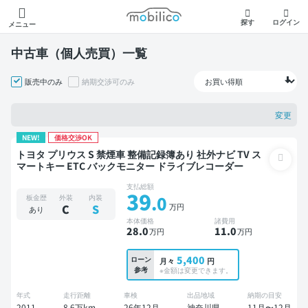
モビリコ
探す
ログイン
メニュー
中古車（個人売買）一覧
販売中のみ
納期交渉可のみ
変更
NEW!
価格交渉OK
トヨタ プリウス S 禁煙車 整備記録簿あり 社外ナビ TV ス
マートキー ETC バックモニター ドライブレコーダー
支払総額
39
.0
板金歴
外装
内装
万円
C
S
あり
本体価格
諸費用
28
.0
11
.0
万円
万円
5,400
ローン
月々
円
参考
※金額は変更できます。
年式
走行距離
車検
出品地域
納期の目安
2011
8.6万km
26年12月
神奈川県
11月〜12月