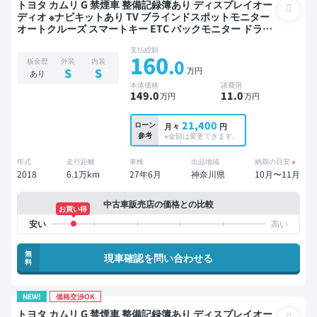
トヨタ カムリ G 禁煙車 整備記録簿あり ディスプレイオー
ディオ ※ナビキットあり TV ブラインドスポットモニター
オートクルーズ スマートキー ETC バックモニター ドライ
ブレコーダー 衝突軽減
支払総額
160
.0
板金歴
外装
内装
万円
S
S
あり
本体価格
諸費用
149
.0
11
.0
万円
万円
21,400
ローン
月々
円
参考
※金額は変更できます。
年式
走行距離
車検
出品地域
納期の目安
※
2018
6.1万km
27年6月
神奈川県
10月〜11月
中古車販売店の価格との比較
お買い得
無
現車確認を問い合わせる
料
NEW!
価格交渉OK
トヨタ カムリ G 禁煙車 整備記録簿あり ディスプレイオー