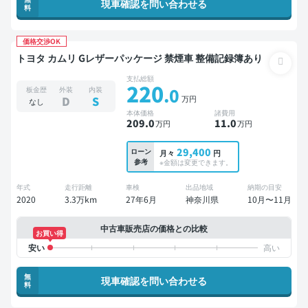
現車確認を問い合わせる
料
価格交渉OK
トヨタ カムリ Gレザーパッケージ 禁煙車 整備記録簿あり
支払総額
220
.0
板金歴
外装
内装
万円
D
S
なし
本体価格
諸費用
209
.0
11
.0
万円
万円
29,400
ローン
月々
円
参考
※金額は変更できます。
年式
走行距離
車検
出品地域
納期の目安
2020
3.3万km
27年6月
神奈川県
10月〜11月
中古車販売店の価格との比較
お買い得
無
現車確認を問い合わせる
料