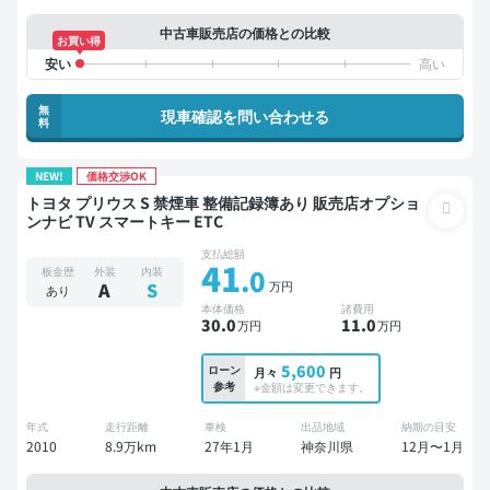
中古車販売店の価格との比較
お買い得
無
現車確認を問い合わせる
料
NEW!
価格交渉OK
トヨタ プリウス S 禁煙車 整備記録簿あり 販売店オプショ
ンナビ TV スマートキー ETC
支払総額
41
.0
板金歴
外装
内装
万円
A
S
あり
本体価格
諸費用
30
.0
11
.0
万円
万円
5,600
ローン
月々
円
参考
※金額は変更できます。
年式
走行距離
車検
出品地域
納期の目安
2010
8.9万km
27年1月
神奈川県
12月〜1月