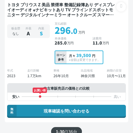
トヨタ プリウス Z 美品 禁煙車 整備記録簿あり ディスプレ
イオーディオ ※ナビキットあり TV ブラインドスポットモ
ニター デジタルインナーミラー オートクルーズ スマート
キー ETC 電動バックドア バックモニター 全方位カメラ ド
支払総額
ライブレコーダー 衝突軽減
296
.0
板金歴
外装
内装
万円
A
S
なし
本体価格
諸費用
285
.0
11
.0
万円
万円
39,500
ローン
月々
円
参考
※金額は変更できます。
年式
走行距離
車検
出品地域
納期の目安
2023
1.7万km
26年10月
神奈川県
10月〜11月
中古車販売店の価格との比較
お買い得
無
現車確認を問い合わせる
料
1-30
/
136
台