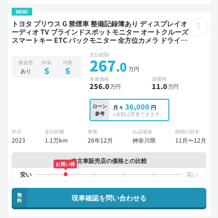
NEW!
トヨタ プリウス G 禁煙車 整備記録簿あり ディスプレイオ
ーディオ TV ブラインドスポットモニター オートクルーズ
スマートキー ETC バックモニター 全方位カメラ ドライブ
レコーダー 衝突軽減
支払総額
267
.0
板金歴
外装
内装
万円
S
S
あり
本体価格
諸費用
256
.0
11
.0
万円
万円
36,000
ローン
月々
円
参考
※金額は変更できます。
年式
走行距離
車検
出品地域
納期の目安
2023
1.1万km
26年12月
神奈川県
11月〜12月
中古車販売店の価格との比較
お買い得
無
現車確認を問い合わせる
料