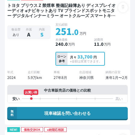
トヨタ プリウス Z 禁煙車 整備記録簿あり ディスプレイオ
ーディオ ※ナビキットあり TV ブラインドスポットモニタ
ー デジタルインナーミラー オートクルーズ スマートキー
ETC バックモニター 全方位カメラ ドライブレコーダー 衝
支払総額
突軽減
251
.0
板金歴
外装
内装
万円
A
S
あり
本体価格
諸費用
240
.0
11
.0
万円
万円
33,700
ローン
月々
円
参考
※金額は変更できます。
年式
走行距離
車検
出品地域
納期の目安
2024
5.9万km
27年8月
神奈川県
来年1月〜2月
中古車販売店の価格との比較
お買い得
無
現車確認を問い合わせる
料
NEW!
価格交渉OK
※納期応相談