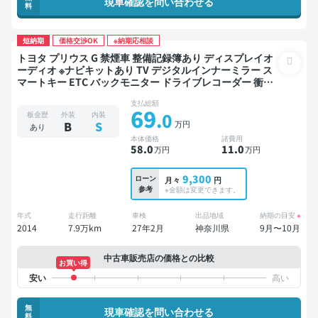
現車確認を問い合わせる
料
短納期
価格交渉OK
※納期応相談
トヨタ プリウス G 禁煙車 整備記録簿あり ディスプレイオ
ーディオ ※ナビキットあり TV デジタルインナーミラー ス
マートキー ETC バックモニター ドライブレコーダー 衝突
軽減
支払総額
69
.0
板金歴
外装
内装
万円
B
S
あり
本体価格
諸費用
58
.0
11
.0
万円
万円
9,300
ローン
月々
円
参考
※金額は変更できます。
年式
走行距離
車検
出品地域
納期の目安
※
2014
7.9万km
27年2月
神奈川県
9月〜10月
中古車販売店の価格との比較
お買い得
無
現車確認を問い合わせる
料