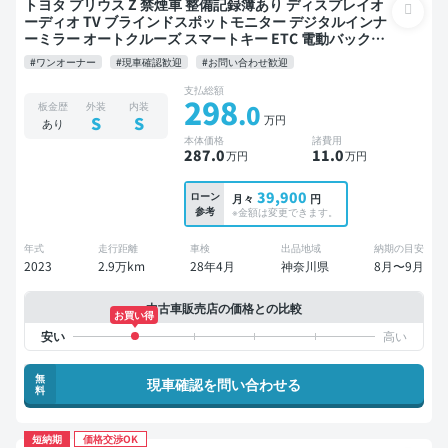
トヨタ プリウス Z 禁煙車 整備記録簿あり ディスプレイオ
ーディオ TV ブラインドスポットモニター デジタルインナ
ーミラー オートクルーズ スマートキー ETC 電動バックド
ア バックモニター 全方位カメラ ドライブレコーダー 衝突
#ワンオーナー
#現車確認歓迎
#お問い合わせ歓迎
軽減
支払総額
298
.0
板金歴
外装
内装
万円
S
S
あり
本体価格
諸費用
287
.0
11
.0
万円
万円
39,900
ローン
月々
円
参考
※金額は変更できます。
年式
走行距離
車検
出品地域
納期の目安
2023
2.9万km
28年4月
神奈川県
8月〜9月
中古車販売店の価格との比較
お買い得
無
現車確認を問い合わせる
料
短納期
価格交渉OK