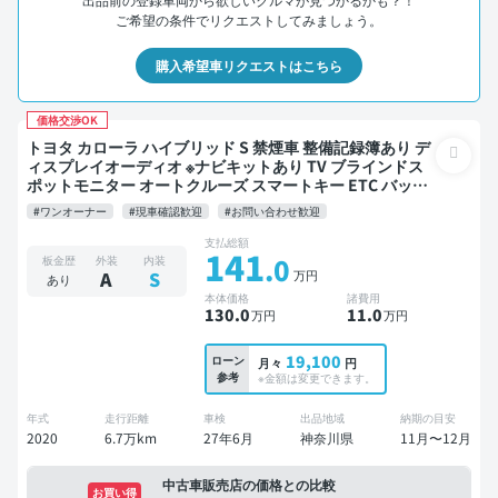
ご希望の条件でリクエストしてみましょう。
購入希望車リクエストはこちら
価格交渉OK
トヨタ カローラ ハイブリッド S 禁煙車 整備記録簿あり デ
ィスプレイオーディオ ※ナビキットあり TV ブラインドス
ポットモニター オートクルーズ スマートキー ETC バック
モニター 衝突軽減
#ワンオーナー
#現車確認歓迎
#お問い合わせ歓迎
支払総額
141
.0
板金歴
外装
内装
万円
A
S
あり
本体価格
諸費用
130
.0
11
.0
万円
万円
19,100
ローン
月々
円
参考
※金額は変更できます。
年式
走行距離
車検
出品地域
納期の目安
2020
6.7万km
27年6月
神奈川県
11月〜12月
中古車販売店の価格との比較
お買い得