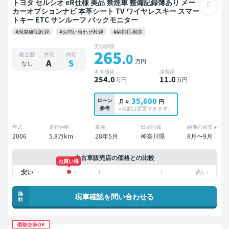
トヨタ セルシオ eR仕様 美品 禁煙車 整備記録簿あり メー
カーオプションナビ 本革シート TV ワイヤレスキー スマー
トキー ETC サンルーフ バックモニター
#現車確認歓迎
#お問い合わせ歓迎
#納期応相談
支払総額
265
.0
板金歴
外装
内装
万円
A
S
なし
本体価格
諸費用
254
.0
11
.0
万円
万円
35,600
ローン
月々
円
参考
※金額は変更できます。
年式
走行距離
車検
出品地域
納期の目安
※
2006
5.8万km
28年5月
神奈川県
8月〜9月
中古車販売店の価格との比較
お買い得
無
現車確認を問い合わせる
料
価格交渉OK