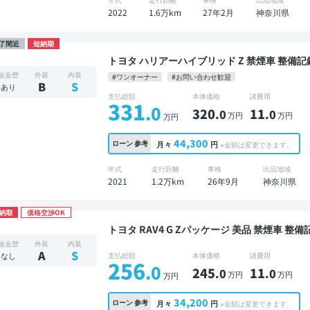
2022
1.6万km
27年2月
神奈川県
了間近
短納期
トヨタ ハリアーハイブリッド Z 禁煙車 整備記録簿あり ディスプレイオーディオ ※ナビキットあ
り TV ブラインドスポットモニター デジタルイ
板金歴
外装
内装
#ワンオーナー
#お問い合わせ歓迎
電動バックドア バックモニター 全方位カメラ
B
S
あり
支払総額
本体価格
諸費用
331
.0
320
11
.0
.0
万円
万円
万円
44,300
ローン
参考
月々
円
※金額は変更できます。
年式
走行距離
車検
出品地域
2021
1.2万km
26年9月
神奈川県
納期
価格交渉OK
トヨタ RAV4 G Zパッケージ 美品 禁煙車 整備記録簿あり ディスプレイオーディオ TV ブラインド
スポットモニター デジタルインナーミラー オー
板金歴
外装
内装
ックモニター 衝突軽減
A
S
なし
支払総額
本体価格
諸費用
256
.0
245
11
.0
.0
万円
万円
万円
34,200
ローン
参考
月々
円
※金額は変更できます。