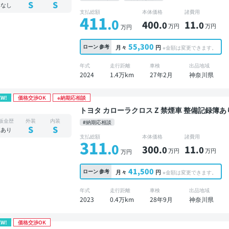
ートクルーズ スマートキー ETC 電動バック
S
S
なし
支払総額
本体価格
諸費用
411
.0
400
11
.0
.0
万円
万円
万円
55,300
ローン
参考
月々
円
※金額は変更できます。
年式
走行距離
車検
出品地域
2024
1.4万km
27年2月
神奈川県
EW!
価格交渉OK
※納期応相談
トヨタ カローラクロス Z 禁煙車 整備記録簿あり ディスプレイオーディオ ※ナビキットあり ブラ
インドスポットモニター オートクルーズ スマー
板金歴
外装
内装
#納期応相談
位カメラ ドライブレコーダー 衝突軽減
S
S
あり
支払総額
本体価格
諸費用
311
.0
300
11
.0
.0
万円
万円
万円
41,500
ローン
参考
月々
円
※金額は変更できます。
年式
走行距離
車検
出品地域
2023
0.4万km
28年9月
神奈川県
EW!
価格交渉OK