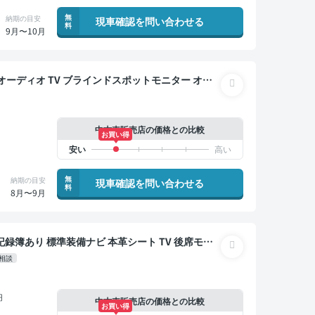
無
納期の目安
現車確認を問い合わせる
料
9月〜10月
 全方位カメラ 衝突軽減
中古車販売店の価格との比較
お買い得
無
納期の目安
現車確認を問い合わせる
料
8月〜9月
 3列シート スマートキー ETC サンルーフ 電動
相談
軽減 7人乗り
円
中古車販売店の価格との比較
お買い得