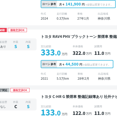
141,900
ローン
参考
月々
円
※金額は変更できます。
年式
走行距離
車検
出品地域
2024
0.3万km
27年1月
神奈川県
納期
価格交渉OK
トヨタ RAV4 PHV ブラックトーン 禁煙車 整備記録簿あり ディスプレイオーディオ ※ナビキット
あり ブラインドスポットモニター デジタルイン
板金歴
外装
内装
ンルーフ 電動バックドア バックモニター 全方
S
S
あり
支払総額
本体価格
諸費用
333
.0
322
11
.0
.0
万円
万円
万円
44,500
ローン
参考
月々
円
※金額は変更できます。
年式
走行距離
車検
出品地域
2021
5.5万km
28年2月
神奈川県
了間近
価格交渉OK
トヨタ C-HR G 禁煙車 整備記録簿あり 社外ナビ TV ブラインドスポットモニター オートクルーズ
スマートキー ETC バックモニター フルエアロ
板金歴
外装
内装
C
S
なし
支払総額
本体価格
諸費用
133
.0
122
11
.0
.0
万円
万円
万円