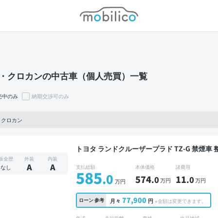
モビリコ
V・クロカンの中古車（個人売買）一覧
売中のみ
納期交渉可のみ
・クロカン
トヨタ ランドクルーザープラド TZ-G 禁煙車 整備記録簿あり ディスプレイオーディオ ※ナビキッ
トあり 本革シート ブラインドスポットモニタ
板金歴
外装
内装
ート スマートキー ETC サンルーフ バックモ
A
A
なし
支払総額
本体価格
諸費用
585
ップ 衝突軽減 7人乗り
.0
574
11
.0
.0
万円
万円
万円
77,900
ローン
参考
月々
円
※金額は変更できます。
年式
走行距離
車検
出品地域