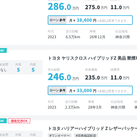
286
.0
275
11
.0
.0
万円
万円
万円
38,400
ローン
参考
月々
円
※金額は変更できます。
年式
走行距離
車検
出品地域
2023
6.5万km
26年12月
神奈川県
EW!
トヨタ ヤリスクロス ハイブリッドZ 美品 禁煙車 整備記録簿あり ディスプレイオーディオ ※ナビ
キットあり TV ブラインドスポットモニター オ
板金歴
外装
内装
ー 全方位カメラ ドライブレコーダー 衝突軽減
S
S
なし
支払総額
本体価格
諸費用
246
.0
235
11
.0
.0
万円
万円
万円
33,000
ローン
参考
月々
円
※金額は変更できます。
年式
走行距離
車検
出品地域
2023
2.3万km
28年3月
神奈川県
EW!
価格交渉OK
トヨタ ハリアーハイブリッド Z レザーパッケージ 美品 禁煙車 整備記録簿あり ディスプ
ディオ ※ナビキットあり 本革シート TV ブ
板金歴
外装
内装
#ワンオーナー
#現車確認歓迎