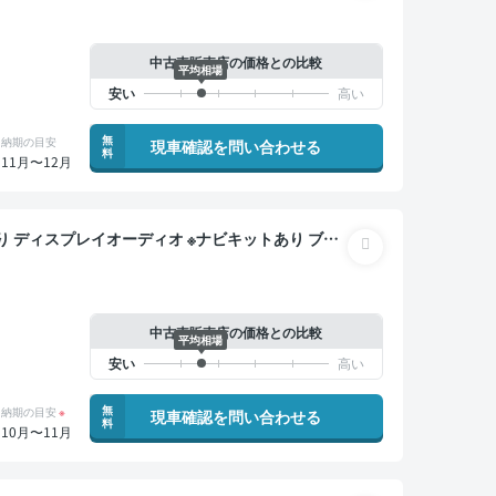
ドア 全方位カメラ ドライブレコーダー 衝突軽減
中古車販売店の価格との比較
平均相場
無
納期の目安
現車確認を問い合わせる
料
11月〜12月
トキー ETC 電動バックドア バックモニター 全方
中古車販売店の価格との比較
平均相場
無
納期の目安
※
現車確認を問い合わせる
料
10月〜11月