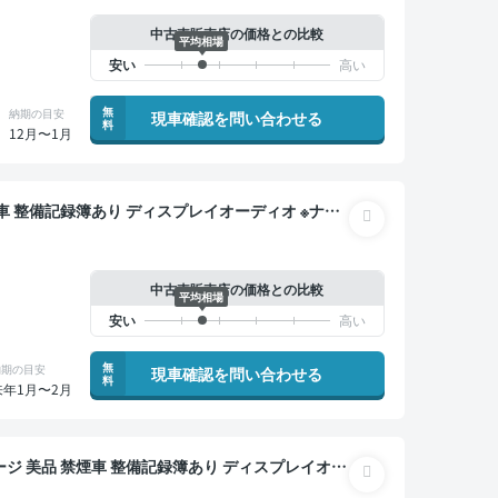
中古車販売店の価格との比較
平均相場
無
納期の目安
現車確認を問い合わせる
料
12月〜1月
ートクルーズ ワイヤレスキー ETC バックモニタ
中古車販売店の価格との比較
平均相場
無
納期の目安
現車確認を問い合わせる
料
来年1月〜2月
レイオー
ラインドスポットモニター デジタルインナーミラー オ