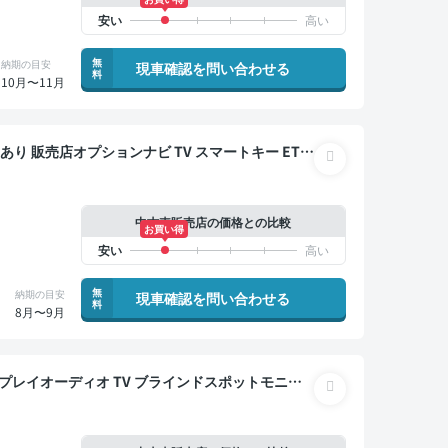
無
納期の目安
現車確認を問い合わせる
料
10月〜11月
中古車販売店の価格との比較
お買い得
無
納期の目安
現車確認を問い合わせる
料
8月〜9月
ートキー ETC バックモニター 全方位カメラ ド