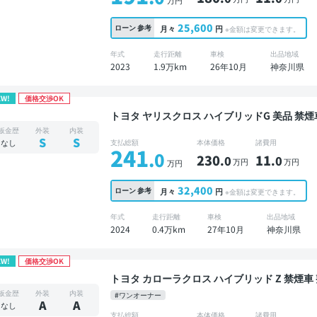
25,600
ローン
参考
月々
円
※金額は変更できます。
年式
走行距離
車検
出品地域
2023
1.9万km
26年10月
神奈川県
EW!
価格交渉OK
トヨタ ヤリスクロス ハイブリッドG 美品 禁煙車 整備記録簿あり ディスプレイオーディオ ※ナビ
キットあり TV ブラインドスポットモニター オ
板金歴
外装
内装
衝突軽減
S
S
なし
支払総額
本体価格
諸費用
241
.0
230
11
.0
.0
万円
万円
万円
32,400
ローン
参考
月々
円
※金額は変更できます。
年式
走行距離
車検
出品地域
2024
0.4万km
27年10月
神奈川県
EW!
価格交渉OK
トヨタ カローラクロス ハイブリッド Z 禁煙車 整備記録簿あり ディスプレイオーディオ ※ナビキ
ットあり TV オートクルーズ スマートキー E
板金歴
外装
内装
#ワンオーナー
A
A
なし
支払総額
本体価格
諸費用