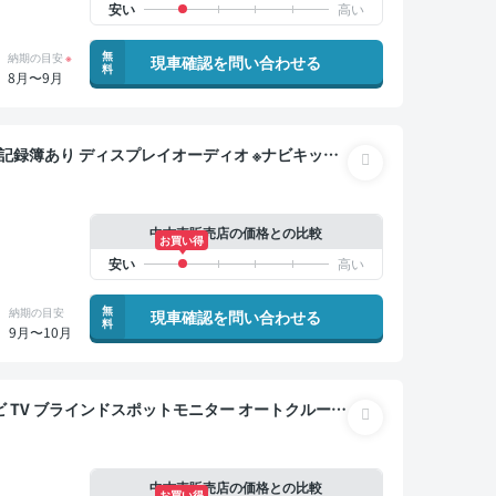
無
納期の目安
※
現車確認を問い合わせる
料
8月〜9月
ナーミラー オートクルーズ スマートキー ETC サ
位カメラ ドライブレコーダー 衝突軽減
中古車販売店の価格との比較
お買い得
無
納期の目安
現車確認を問い合わせる
料
9月〜10月
 衝突軽減
中古車販売店の価格との比較
お買い得