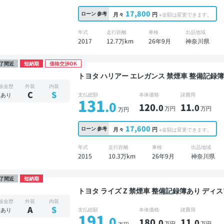
17,800
ローン
参考
月々
円
※金額は変更できます。
年式
走行距離
車検
出品地域
2017
12.7万km
26年9月
神奈川県
了間近
短納期
価格交渉OK
トヨタ ハリアー エレガンス 禁煙車 整備記録簿あり 販売店オプションナビ TV スマートキー ETC
サンルーフ バックモニター
板金歴
外装
内装
C
S
あり
支払総額
本体価格
諸費用
131
.0
120
11
.0
.0
万円
万円
万円
17,600
ローン
参考
月々
円
※金額は変更できます。
年式
走行距離
車検
出品地域
2015
10.3万km
26年9月
神奈川県
了間近
短納期
トヨタ ライズ Z 禁煙車 整備記録簿あり ディスプレイオーディオ TV ブラインドスポットモニタ
ー デジタルインナーミラー オートクルーズ スマ
板金歴
外装
内装
ライブレコーダー 衝突軽減
A
S
あり
支払総額
本体価格
諸費用
191
.0
180
11
.0
.0
万円
万円
万円