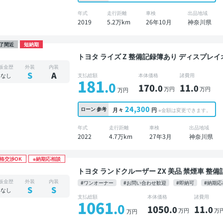
年式
走行距離
車検
出品地域
2019
5.2万km
26年10月
神奈川県
了間近
短納期
トヨタ ライズ Z 整備記録簿あり ディスプレイオーディオ TV ブラインドスポットモニター オー
トクルーズ スマートキー ETC バックモニター
板金歴
外装
内装
S
A
なし
支払総額
本体価格
諸費用
181
.0
170
11
.0
.0
万円
万円
万円
24,300
ローン
参考
月々
円
※金額は変更できます。
年式
走行距離
車検
出品地域
2022
4.7万km
27年3月
神奈川県
格交渉OK
※納期応相談
トヨタ ランドクルーザー ZX 美品 禁煙車 整備記録簿あり 標準装備ナビ 本革シート TV 後席モニ
ター ブラインドスポットモニター オートクルーズ
板金歴
外装
内装
#ワンオーナー
#お問い合わせ歓迎
#即納可
#納期応
バックドア バックモニター 全方位カメラ 衝突
S
S
なし
支払総額
本体価格
諸費用
1061
.0
1050
11
.0
.0
万円
万
万円