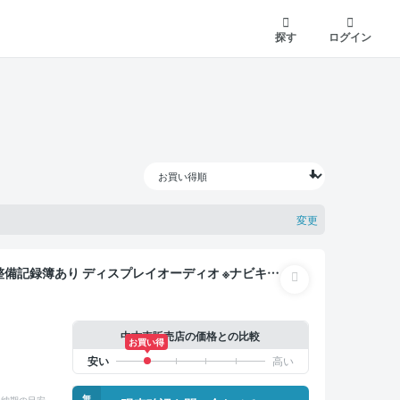
探す
ログイン
変更
ー デジタルインナーミラー オートクルーズ 3列シ
ニター 全方位カメラ ドライブレコーダー リフトア
中古車販売店の価格との比較
お買い得
無
納期の目安