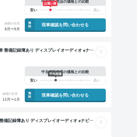
中古車販売店の価格との比較
お買い得
無
納期の目安
現車確認を問い合わせる
料
8月〜9月
ートクルーズ スマートキー ETC バックモニター
中古車販売店の価格との比較
平均相場
無
納期の目安
現車確認を問い合わせる
料
12月〜1月
TC 電動バックドア バックモニター 衝突軽減