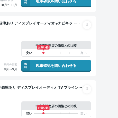
現車確認を問い合わせる
料
10月〜11月
ンナーミラー オートクルーズ スマートキー ETC
 ドライブレコーダー 衝突軽減
中古車販売店の価格との比較
お買い得
無
納期の目安
現車確認を問い合わせる
料
8月〜9月
トクルーズ スマートキー ETC 電動バックドア バ
中古車販売店の価格との比較
お買い得