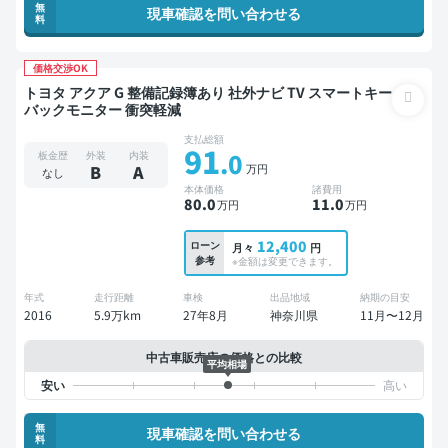
無
現車確認を問い合わせる
料
価格交渉OK
トヨタ アクア G 整備記録簿あり 社外ナビ TV スマートキー
バックモニター 衝突軽減
支払総額
91
.0
板金歴
外装
内装
万円
B
A
なし
本体価格
諸費用
80
.0
11
.0
万円
万円
12,400
ローン
月々
円
参考
※金額は変更できます。
年式
走行距離
車検
出品地域
納期の目安
2016
5.9万km
27年8月
神奈川県
11月〜12月
中古車販売店の価格との比較
平均相場
無
現車確認を問い合わせる
料