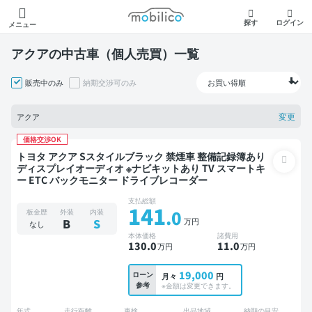
モビリコ
探す
ログイン
メニュー
アクアの中古車（個人売買）一覧
販売中のみ
納期交渉可のみ
変更
アクア
価格交渉OK
トヨタ アクア Sスタイルブラック 禁煙車 整備記録簿あり
ディスプレイオーディオ ※ナビキットあり TV スマートキ
ー ETC バックモニター ドライブレコーダー
支払総額
141
.0
板金歴
外装
内装
万円
B
S
なし
本体価格
諸費用
130
.0
11
.0
万円
万円
19,000
ローン
月々
円
参考
※金額は変更できます。
年式
走行距離
車検
出品地域
納期の目安