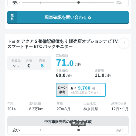
無
現車確認を問い合わせる
料
トヨタ アクア S 整備記録簿あり 販売店オプションナビ TV
スマートキー ETC バックモニター
支払総額
71
.0
板金歴
外装
内装
万円
C
S
なし
本体価格
諸費用
60
.0
11
.0
万円
万円
9,700
ローン
月々
円
参考
※金額は変更できます。
年式
走行距離
車検
出品地域
納期の目安
2014
8.2万km
27年3月
神奈川県
12月〜1月
中古車販売店の価格との比較
平均相場