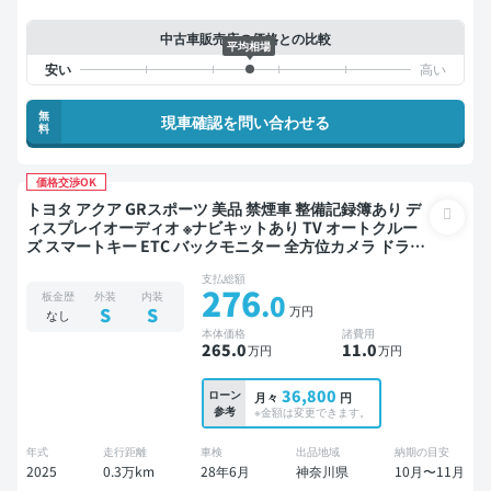
中古車販売店の価格との比較
平均相場
無
現車確認を問い合わせる
料
価格交渉OK
トヨタ アクア GRスポーツ 美品 禁煙車 整備記録簿あり デ
ィスプレイオーディオ ※ナビキットあり TV オートクルー
ズ スマートキー ETC バックモニター 全方位カメラ ドライ
ブレコーダー 衝突軽減
支払総額
276
.0
板金歴
外装
内装
万円
S
S
なし
本体価格
諸費用
265
.0
11
.0
万円
万円
36,800
ローン
月々
円
参考
※金額は変更できます。
年式
走行距離
車検
出品地域
納期の目安
2025
0.3万km
28年6月
神奈川県
10月〜11月