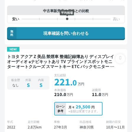
中古車販売店の価格との比較
平均相場
無
現車確認を問い合わせる
料
NEW!
トヨタ アクア Z 美品 禁煙車 整備記録簿あり ディスプレイ
オーディオ ※ナビキットあり TV ブラインドスポットモニ
ター オートクルーズ スマートキー ETC バックモニター 全
方位カメラ ドライブレコーダー 衝突軽減
支払総額
221
.0
板金歴
外装
内装
万円
S
S
なし
本体価格
諸費用
210
.0
11
.0
万円
万円
29,500
ローン
月々
円
参考
※金額は変更できます。
年式
走行距離
車検
出品地域
納期の目安
2022
2.8万km
27年3月
神奈川県
10月〜11月