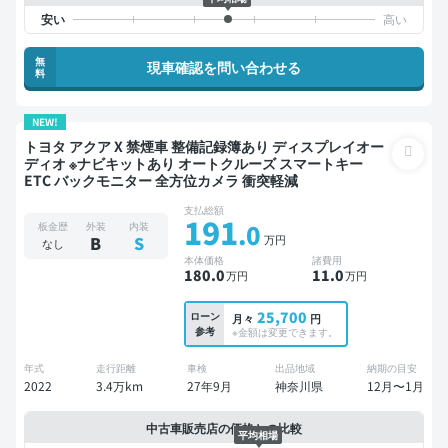
無
現車確認を問い合わせる
料
NEW!
トヨタ アクア X 禁煙車 整備記録簿あり ディスプレイオー
ディオ ※ナビキットあり オートクルーズ スマートキー
ETC バックモニター 全方位カメラ 衝突軽減
支払総額
191
.0
板金歴
外装
内装
万円
B
S
なし
本体価格
諸費用
180
.0
11
.0
万円
万円
25,700
ローン
月々
円
参考
※金額は変更できます。
年式
走行距離
車検
出品地域
納期の目安
2022
3.4万km
27年9月
神奈川県
12月〜1月
中古車販売店の価格との比較
平均相場