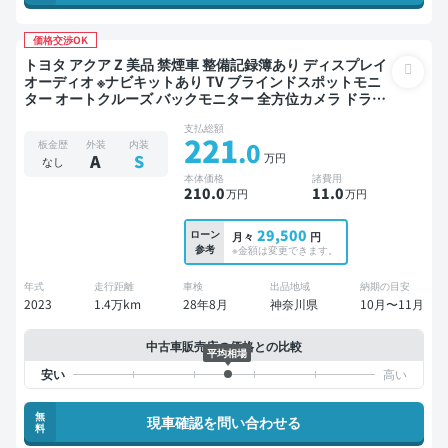
価格交渉OK
トヨタ アクア Z 美品 禁煙車 整備記録簿あり ディスプレイ
オーディオ ※ナビキットあり TV ブラインドスポットモニ
ター オートクルーズ バックモニター 全方位カメラ ドライ
ブレコーダー
支払総額
221
.0
板金歴
外装
内装
万円
A
S
なし
本体価格
諸費用
210
.0
11
.0
万円
万円
29,500
ローン
月々
円
参考
※金額は変更できます。
年式
走行距離
車検
出品地域
納期の目安
2023
1.4万km
28年8月
神奈川県
10月〜11月
中古車販売店の価格との比較
平均相場
無
現車確認を問い合わせる
料