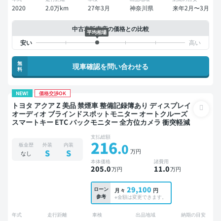
2020
2.0万km
27年3月
神奈川県
来年2月〜3月
中古車販売店の価格との比較
平均相場
無
現車確認を問い合わせる
料
NEW!
価格交渉OK
トヨタ アクア Z 美品 禁煙車 整備記録簿あり ディスプレイ
オーディオ ブラインドスポットモニター オートクルーズ
スマートキー ETC バックモニター 全方位カメラ 衝突軽減
支払総額
216
.0
板金歴
外装
内装
万円
S
S
なし
本体価格
諸費用
205
.0
11
.0
万円
万円
29,100
ローン
月々
円
参考
※金額は変更できます。
年式
走行距離
車検
出品地域
納期の目安