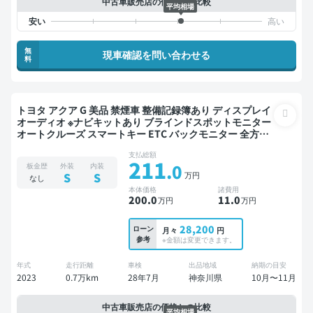
中古車販売店の価格との比較
平均相場
無
現車確認を問い合わせる
料
トヨタ アクア G 美品 禁煙車 整備記録簿あり ディスプレイ
オーディオ ※ナビキットあり ブラインドスポットモニター
オートクルーズ スマートキー ETC バックモニター 全方位
カメラ ドライブレコーダー 衝突軽減
支払総額
211
.0
板金歴
外装
内装
万円
S
S
なし
本体価格
諸費用
200
.0
11
.0
万円
万円
28,200
ローン
月々
円
参考
※金額は変更できます。
年式
走行距離
車検
出品地域
納期の目安
2023
0.7万km
28年7月
神奈川県
10月〜11月
中古車販売店の価格との比較
平均相場