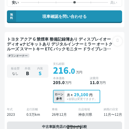
無
現車確認を問い合わせる
料
トヨタ アクア G 禁煙車 整備記録簿あり ディスプレイオー
ディオ ※ナビキットあり デジタルインナーミラー オートク
ルーズ スマートキー ETC バックモニター ドライブレコー
ダー 衝突軽減
#ワンオーナー
支払総額
216
.0
板金歴
外装
内装
万円
B
S
なし
本体価格
諸費用
205
.0
11
.0
万円
万円
29,100
ローン
月々
円
参考
※金額は変更できます。
年式
走行距離
車検
出品地域
納期の目安
2023
0.5万km
26年12月
神奈川県
11月〜12月
中古車販売店の価格との比較
平均相場