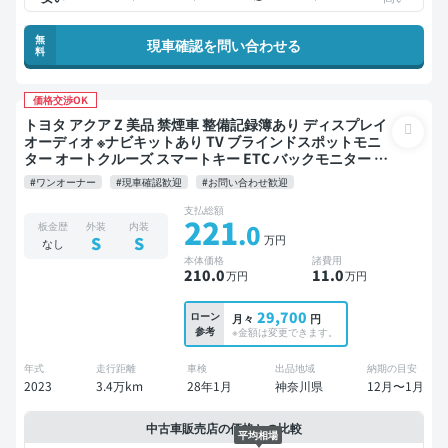
無
現車確認を問い合わせる
料
価格交渉OK
トヨタ アクア Z 美品 禁煙車 整備記録簿あり ディスプレイ
オーディオ ※ナビキットあり TV ブラインドスポットモニ
ター オートクルーズ スマートキー ETC バックモニター 全
方位カメラ ドライブレコーダー 衝突軽減
#ワンオーナー
#現車確認歓迎
#お問い合わせ歓迎
支払総額
221
.0
板金歴
外装
内装
万円
S
S
なし
本体価格
諸費用
210
.0
11
.0
万円
万円
29,700
ローン
月々
円
参考
※金額は変更できます。
年式
走行距離
車検
出品地域
納期の目安
2023
3.4万km
28年1月
神奈川県
12月〜1月
中古車販売店の価格との比較
平均相場