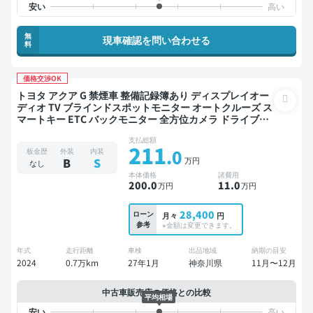
無
現車確認を問い合わせる
料
価格交渉OK
トヨタ アクア G 禁煙車 整備記録簿あり ディスプレイオー
ディオ TV ブラインドスポットモニター オートクルーズ ス
マートキー ETC バックモニター 全方位カメラ ドライブレ
コーダー 衝突軽減
支払総額
211
.0
板金歴
外装
内装
万円
B
S
なし
本体価格
諸費用
200
.0
11
.0
万円
万円
28,400
ローン
月々
円
参考
※金額は変更できます。
年式
走行距離
車検
出品地域
納期の目安
2024
0.7万km
27年1月
神奈川県
11月〜12月
中古車販売店の価格との比較
平均相場