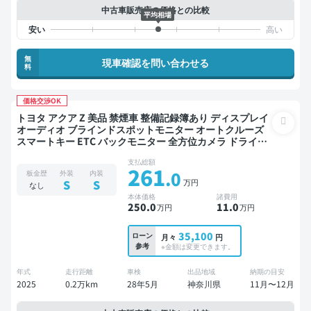
中古車販売店の価格との比較
平均相場
無
現車確認を問い合わせる
料
価格交渉OK
トヨタ アクア Z 美品 禁煙車 整備記録簿あり ディスプレイ
オーディオ ブラインドスポットモニター オートクルーズ
スマートキー ETC バックモニター 全方位カメラ ドライブ
レコーダー 衝突軽減
支払総額
261
.0
板金歴
外装
内装
万円
S
S
なし
本体価格
諸費用
250
.0
11
.0
万円
万円
35,100
ローン
月々
円
参考
※金額は変更できます。
年式
走行距離
車検
出品地域
納期の目安
2025
0.2万km
28年5月
神奈川県
11月〜12月