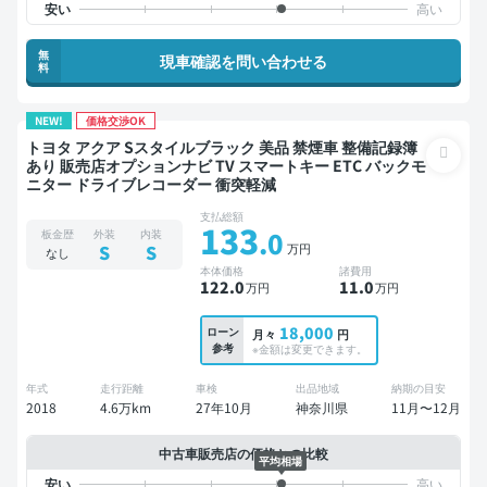
無
現車確認を問い合わせる
料
NEW!
価格交渉OK
トヨタ アクア Sスタイルブラック 美品 禁煙車 整備記録簿
あり 販売店オプションナビ TV スマートキー ETC バックモ
ニター ドライブレコーダー 衝突軽減
支払総額
133
.0
板金歴
外装
内装
万円
S
S
なし
本体価格
諸費用
122
.0
11
.0
万円
万円
18,000
ローン
月々
円
参考
※金額は変更できます。
年式
走行距離
車検
出品地域
納期の目安
2018
4.6万km
27年10月
神奈川県
11月〜12月
中古車販売店の価格との比較
平均相場