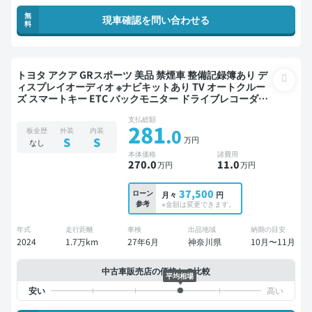
無
現車確認を問い合わせる
料
トヨタ アクア GRスポーツ 美品 禁煙車 整備記録簿あり デ
ィスプレイオーディオ ※ナビキットあり TV オートクルー
ズ スマートキー ETC バックモニター ドライブレコーダー
衝突軽減
支払総額
281
.0
板金歴
外装
内装
万円
S
S
なし
本体価格
諸費用
270
.0
11
.0
万円
万円
37,500
ローン
月々
円
参考
※金額は変更できます。
年式
走行距離
車検
出品地域
納期の目安
2024
1.7万km
27年6月
神奈川県
10月〜11月
中古車販売店の価格との比較
平均相場