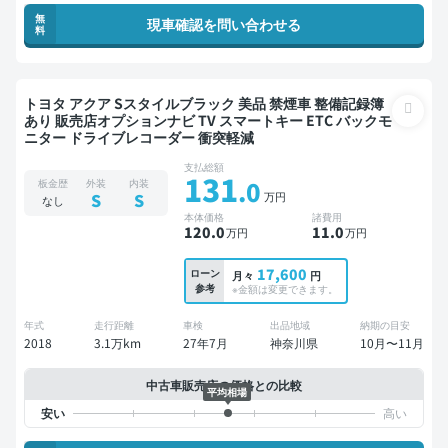
無
現車確認を問い合わせる
料
トヨタ アクア Sスタイルブラック 美品 禁煙車 整備記録簿
あり 販売店オプションナビ TV スマートキー ETC バックモ
ニター ドライブレコーダー 衝突軽減
支払総額
131
.0
板金歴
外装
内装
万円
S
S
なし
本体価格
諸費用
120
.0
11
.0
万円
万円
17,600
ローン
月々
円
参考
※金額は変更できます。
年式
走行距離
車検
出品地域
納期の目安
2018
3.1万km
27年7月
神奈川県
10月〜11月
中古車販売店の価格との比較
平均相場