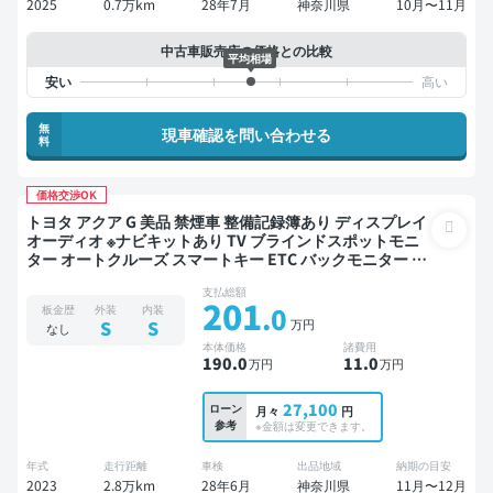
2025
0.7万km
28年7月
神奈川県
10月〜11月
中古車販売店の価格との比較
平均相場
無
現車確認を問い合わせる
料
価格交渉OK
トヨタ アクア G 美品 禁煙車 整備記録簿あり ディスプレイ
オーディオ ※ナビキットあり TV ブラインドスポットモニ
ター オートクルーズ スマートキー ETC バックモニター 全
方位カメラ 衝突軽減
支払総額
201
.0
板金歴
外装
内装
万円
S
S
なし
本体価格
諸費用
190
.0
11
.0
万円
万円
27,100
ローン
月々
円
参考
※金額は変更できます。
年式
走行距離
車検
出品地域
納期の目安
2023
2.8万km
28年6月
神奈川県
11月〜12月