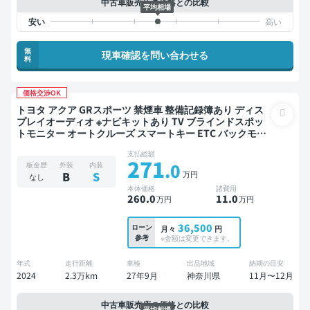
中古車販売店の価格との比較
平均相場
無
現車確認を問い合わせる
料
価格交渉OK
トヨタ アクア GRスポーツ 禁煙車 整備記録簿あり ディス
プレイオーディオ ※ナビキットあり TV ブラインドスポッ
トモニター オートクルーズ スマートキー ETC バックモニ
ター 全方位カメラ ドライブレコーダー 衝突軽減
支払総額
271
.0
板金歴
外装
内装
万円
B
S
なし
本体価格
諸費用
260
.0
11
.0
万円
万円
36,500
ローン
月々
円
参考
※金額は変更できます。
年式
走行距離
車検
出品地域
納期の目安
2024
2.3万km
27年9月
神奈川県
11月〜12月
中古車販売店の価格との比較
平均相場