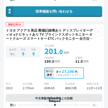
無
現車確認を問い合わせる
料
価格交渉OK
トヨタ アクア G 美品 整備記録簿あり ディスプレイオーデ
ィオ ※ナビキットあり TV ブラインドスポットモニター オ
ートクルーズ スマートキー ETC バックモニター 全方位カ
メラ ドライブレコーダー 衝突軽減
支払総額
201
.0
板金歴
外装
内装
万円
S
S
なし
本体価格
諸費用
190
.0
11
.0
万円
万円
27,100
ローン
月々
円
参考
※金額は変更できます。
年式
走行距離
車検
出品地域
納期の目安
2023
2.7万km
28年4月
神奈川県
11月〜12月
中古車販売店の価格との比較
平均相場