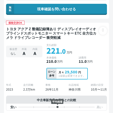
無
現車確認を問い合わせる
料
価格交渉OK
トヨタ アクア Z 整備記録簿あり ディスプレイオーディオ
ブラインドスポットモニター スマートキー ETC 全方位カ
メラ ドライブレコーダー 衝突軽減
支払総額
221
.0
板金歴
外装
内装
万円
A
A
なし
本体価格
諸費用
210
.0
11
.0
万円
万円
29,500
ローン
月々
円
参考
※金額は変更できます。
年式
走行距離
車検
出品地域
納期の目安
2023
2.3万km
26年11月
神奈川県
10月〜11月
中古車販売店の価格との比較
平均相場