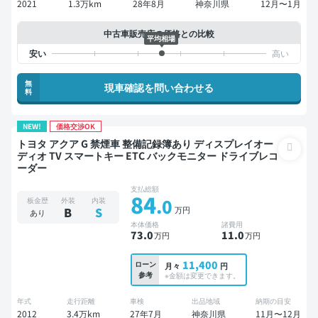
2021
1.3万km
28年8月
神奈川県
12月〜1月
中古車販売店の価格との比較
平均相場
無
現車確認を問い合わせる
料
NEW!
価格交渉OK
トヨタ アクア G 禁煙車 整備記録簿あり ディスプレイオー
ディオ TV スマートキー ETC バックモニター ドライブレコ
ーダー
支払総額
84
.0
板金歴
外装
内装
万円
B
S
あり
本体価格
諸費用
73
.0
11
.0
万円
万円
11,400
ローン
月々
円
参考
※金額は変更できます。
年式
走行距離
車検
出品地域
納期の目安
2012
3.4万km
27年7月
神奈川県
11月〜12月