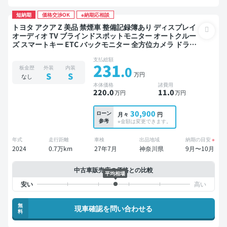
短納期
価格交渉OK
※納期応相談
トヨタ アクア Z 美品 禁煙車 整備記録簿あり ディスプレイ
オーディオ TV ブラインドスポットモニター オートクルー
ズ スマートキー ETC バックモニター 全方位カメラ ドライ
ブレコーダー 衝突軽減
支払総額
231
.0
板金歴
外装
内装
万円
S
S
なし
本体価格
諸費用
220
.0
11
.0
万円
万円
30,900
ローン
月々
円
参考
※金額は変更できます。
年式
走行距離
車検
出品地域
納期の目安
※
2024
0.7万km
27年7月
神奈川県
9月〜10月
中古車販売店の価格との比較
平均相場
無
現車確認を問い合わせる
料