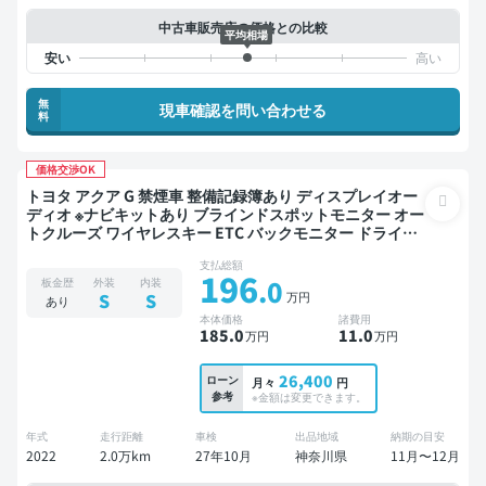
中古車販売店の価格との比較
平均相場
無
現車確認を問い合わせる
料
価格交渉OK
トヨタ アクア G 禁煙車 整備記録簿あり ディスプレイオー
ディオ ※ナビキットあり ブラインドスポットモニター オー
トクルーズ ワイヤレスキー ETC バックモニター ドライブ
レコーダー 衝突軽減
支払総額
196
.0
板金歴
外装
内装
万円
S
S
あり
本体価格
諸費用
185
.0
11
.0
万円
万円
26,400
ローン
月々
円
参考
※金額は変更できます。
年式
走行距離
車検
出品地域
納期の目安
2022
2.0万km
27年10月
神奈川県
11月〜12月