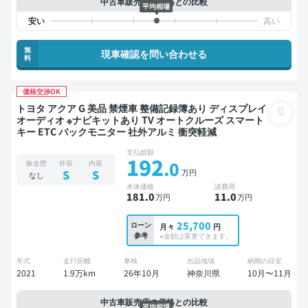
中古車販売店の価格との比較
平均相場
無
現車確認を問い合わせる
料
価格交渉OK
トヨタ アクア G 美品 禁煙車 整備記録簿あり ディスプレイ
オーディオ ※ナビキットあり TV オートクルーズ スマート
キー ETC バックモニター 社外アルミ 衝突軽減
支払総額
192
.0
板金歴
外装
内装
万円
S
S
なし
本体価格
諸費用
181
.0
11
.0
万円
万円
25,700
ローン
月々
円
参考
※金額は変更できます。
年式
走行距離
車検
出品地域
納期の目安
2021
1.9万km
26年10月
神奈川県
10月〜11月
中古車販売店の価格との比較
平均相場