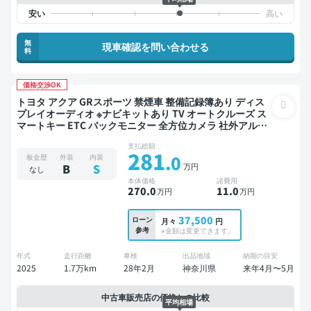
無
現車確認を問い合わせる
料
価格交渉OK
トヨタ アクア GRスポーツ 禁煙車 整備記録簿あり ディス
プレイオーディオ ※ナビキットあり TV オートクルーズ ス
マートキー ETC バックモニター 全方位カメラ 社外アルミ
衝突軽減
支払総額
281
.0
板金歴
外装
内装
万円
B
S
なし
本体価格
諸費用
270
.0
11
.0
万円
万円
37,500
ローン
月々
円
参考
※金額は変更できます。
年式
走行距離
車検
出品地域
納期の目安
2025
1.7万km
28年2月
神奈川県
来年4月〜5月
中古車販売店の価格との比較
平均相場