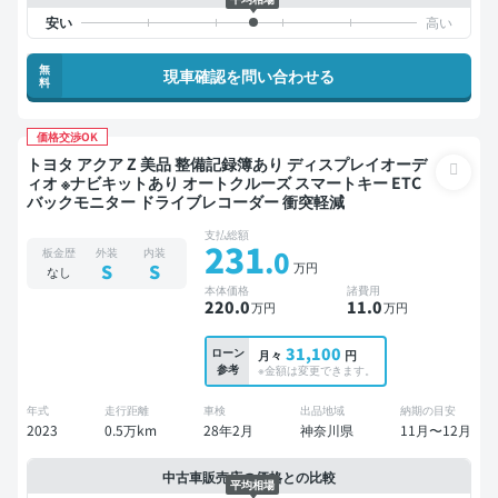
無
現車確認を問い合わせる
料
価格交渉OK
トヨタ アクア Z 美品 整備記録簿あり ディスプレイオーデ
ィオ ※ナビキットあり オートクルーズ スマートキー ETC
バックモニター ドライブレコーダー 衝突軽減
支払総額
231
.0
板金歴
外装
内装
万円
S
S
なし
本体価格
諸費用
220
.0
11
.0
万円
万円
31,100
ローン
月々
円
参考
※金額は変更できます。
年式
走行距離
車検
出品地域
納期の目安
2023
0.5万km
28年2月
神奈川県
11月〜12月
中古車販売店の価格との比較
平均相場