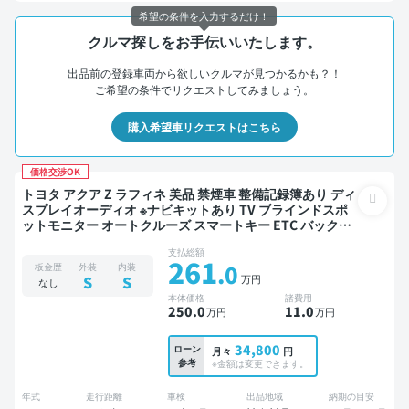
希望の条件を入力するだけ！
クルマ探しをお手伝いいたします。
出品前の登録車両から欲しいクルマが見つかるかも？！
ご希望の条件でリクエストしてみましょう。
購入希望車リクエストはこちら
価格交渉OK
トヨタ アクア Z ラフィネ 美品 禁煙車 整備記録簿あり ディ
スプレイオーディオ ※ナビキットあり TV ブラインドスポ
ットモニター オートクルーズ スマートキー ETC バックモ
ニター 全方位カメラ ドライブレコーダー 衝突軽減
支払総額
261
.0
板金歴
外装
内装
万円
S
S
なし
本体価格
諸費用
250
.0
11
.0
万円
万円
34,800
ローン
月々
円
参考
※金額は変更できます。
年式
走行距離
車検
出品地域
納期の目安