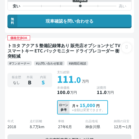
無
現車確認を問い合わせる
料
価格交渉OK
トヨタ アクア S 整備記録簿あり 販売店オプションナビ TV
スマートキー ETC バックモニター ドライブレコーダー 衝
突軽減
#ワンオーナー
#お問い合わせ歓迎
#納期応相談
支払総額
111
.0
板金歴
外装
内装
万円
B
S
なし
本体価格
諸費用
100
.0
11
.0
万円
万円
15,000
ローン
月々
円
参考
※金額は変更できます。
年式
走行距離
車検
出品地域
納期の目安
2018
8.7万km
27年6月
神奈川県
12月〜1月