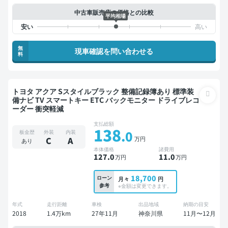
中古車販売店の価格との比較
平均相場
無
現車確認を問い合わせる
料
トヨタ アクア Sスタイルブラック 整備記録簿あり 標準装
備ナビ TV スマートキー ETC バックモニター ドライブレコ
ーダー 衝突軽減
支払総額
138
.0
板金歴
外装
内装
万円
C
A
あり
本体価格
諸費用
127
.0
11
.0
万円
万円
18,700
ローン
月々
円
参考
※金額は変更できます。
年式
走行距離
車検
出品地域
納期の目安
2018
1.4万km
27年11月
神奈川県
11月〜12月