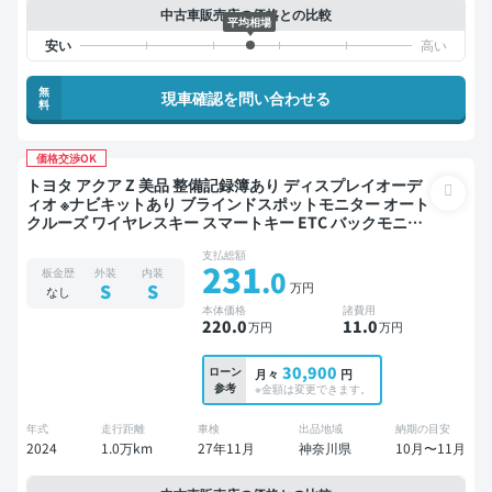
中古車販売店の価格との比較
平均相場
無
現車確認を問い合わせる
料
価格交渉OK
トヨタ アクア Z 美品 整備記録簿あり ディスプレイオーデ
ィオ ※ナビキットあり ブラインドスポットモニター オート
クルーズ ワイヤレスキー スマートキー ETC バックモニタ
ー 全方位カメラ ドライブレコーダー 社外アルミ 衝突軽減
支払総額
231
.0
板金歴
外装
内装
万円
S
S
なし
本体価格
諸費用
220
.0
11
.0
万円
万円
30,900
ローン
月々
円
参考
※金額は変更できます。
年式
走行距離
車検
出品地域
納期の目安
2024
1.0万km
27年11月
神奈川県
10月〜11月