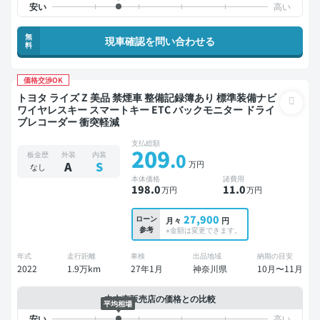
無
現車確認を問い合わせる
料
価格交渉OK
トヨタ ライズ Z 美品 禁煙車 整備記録簿あり 標準装備ナビ
ワイヤレスキー スマートキー ETC バックモニター ドライ
ブレコーダー 衝突軽減
支払総額
209
.0
板金歴
外装
内装
万円
A
S
なし
本体価格
諸費用
198
.0
11
.0
万円
万円
27,900
ローン
月々
円
参考
※金額は変更できます。
年式
走行距離
車検
出品地域
納期の目安
2022
1.9万km
27年1月
神奈川県
10月〜11月
中古車販売店の価格との比較
平均相場