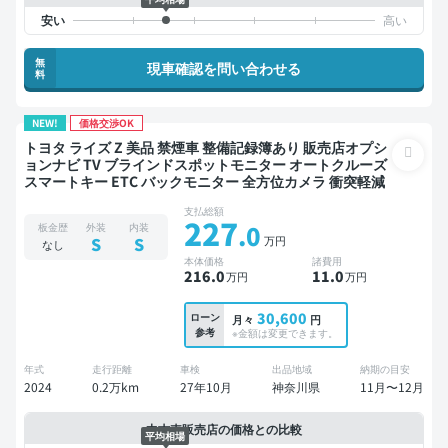
無
現車確認を問い合わせる
料
NEW!
価格交渉OK
トヨタ ライズ Z 美品 禁煙車 整備記録簿あり 販売店オプシ
ョンナビ TV ブラインドスポットモニター オートクルーズ
スマートキー ETC バックモニター 全方位カメラ 衝突軽減
支払総額
227
.0
板金歴
外装
内装
万円
S
S
なし
本体価格
諸費用
216
.0
11
.0
万円
万円
30,600
ローン
月々
円
参考
※金額は変更できます。
年式
走行距離
車検
出品地域
納期の目安
2024
0.2万km
27年10月
神奈川県
11月〜12月
中古車販売店の価格との比較
平均相場