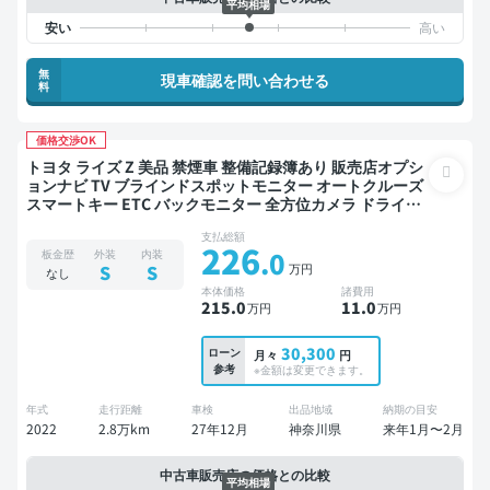
平均相場
無
現車確認を問い合わせる
料
価格交渉OK
トヨタ ライズ Z 美品 禁煙車 整備記録簿あり 販売店オプシ
ョンナビ TV ブラインドスポットモニター オートクルーズ
スマートキー ETC バックモニター 全方位カメラ ドライブ
レコーダー 衝突軽減
支払総額
226
.0
板金歴
外装
内装
万円
S
S
なし
本体価格
諸費用
215
.0
11
.0
万円
万円
30,300
ローン
月々
円
参考
※金額は変更できます。
年式
走行距離
車検
出品地域
納期の目安
2022
2.8万km
27年12月
神奈川県
来年1月〜2月
中古車販売店の価格との比較
平均相場