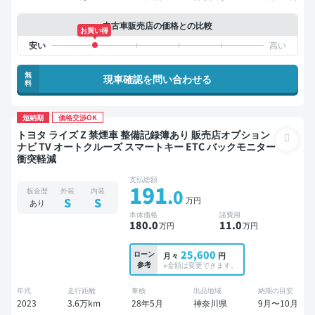
中古車販売店の価格との比較
お買い得
無
現車確認を問い合わせる
料
短納期
価格交渉OK
トヨタ ライズ Z 禁煙車 整備記録簿あり 販売店オプション
ナビ TV オートクルーズ スマートキー ETC バックモニター
衝突軽減
支払総額
191
.0
板金歴
外装
内装
万円
S
S
あり
本体価格
諸費用
180
.0
11
.0
万円
万円
25,600
ローン
月々
円
参考
※金額は変更できます。
年式
走行距離
車検
出品地域
納期の目安
2023
3.6万km
28年5月
神奈川県
9月〜10月