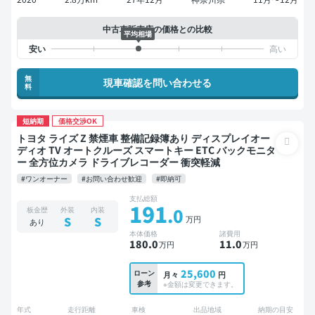
中古車販売店の価格との比較
平均相場
無
現車確認を問い合わせる
料
短納期
価格交渉OK
トヨタ ライズ Z 禁煙車 整備記録簿あり ディスプレイオー
ディオ TV オートクルーズ スマートキー ETC バックモニタ
ー 全方位カメラ ドライブレコーダー 衝突軽減
#ワンオーナー
#お問い合わせ歓迎
#即納可
支払総額
191
.0
板金歴
外装
内装
万円
S
S
あり
本体価格
諸費用
180
.0
11
.0
万円
万円
25,600
ローン
月々
円
参考
※金額は変更できます。
年式
走行距離
車検
出品地域
納期の目安