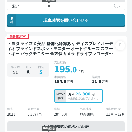
無
現車確認を問い合わせる
料
価格交渉OK
トヨタ ライズ Z 美品 整備記録簿あり ディスプレイオーデ
ィオ ブラインドスポットモニター オートクルーズ スマー
トキー バックモニター 全方位カメラ ドライブレコーダー
衝突軽減
支払総額
195
.0
板金歴
外装
内装
万円
A
S
なし
本体価格
諸費用
184
.0
11
.0
万円
万円
26,300
ローン
月々
円
参考
※金額は変更できます。
年式
走行距離
車検
出品地域
納期の目安
2021
1.8万km
28年6月
神奈川県
11月〜12月
中古車販売店の価格との比較
平均相場