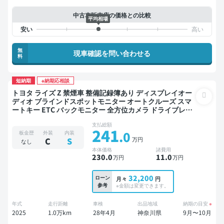
中古車販売店の価格との比較
平均相場
無
現車確認を問い合わせる
料
短納期
※納期応相談
トヨタ ライズ Z 禁煙車 整備記録簿あり ディスプレイオー
ディオ ブラインドスポットモニター オートクルーズ スマ
ートキー ETC バックモニター 全方位カメラ ドライブレコ
ーダー 衝突軽減
支払総額
241
.0
板金歴
外装
内装
万円
C
S
なし
本体価格
諸費用
230
.0
11
.0
万円
万円
32,200
ローン
月々
円
参考
※金額は変更できます。
年式
走行距離
車検
出品地域
納期の目安
※
2025
1.0万km
28年4月
神奈川県
9月〜10月