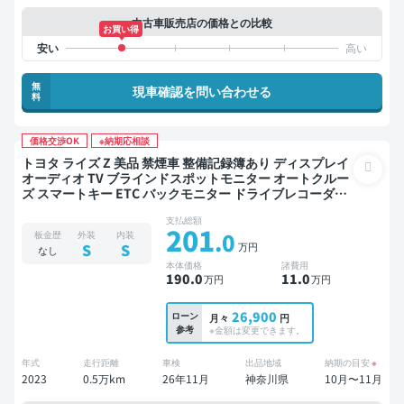
中古車販売店の価格との比較
お買い得
無
現車確認を問い合わせる
料
価格交渉OK
※納期応相談
トヨタ ライズ Z 美品 禁煙車 整備記録簿あり ディスプレイ
オーディオ TV ブラインドスポットモニター オートクルー
ズ スマートキー ETC バックモニター ドライブレコーダー
衝突軽減
支払総額
201
.0
板金歴
外装
内装
万円
S
S
なし
本体価格
諸費用
190
.0
11
.0
万円
万円
26,900
ローン
月々
円
参考
※金額は変更できます。
年式
走行距離
車検
出品地域
納期の目安
※
2023
0.5万km
26年11月
神奈川県
10月〜11月