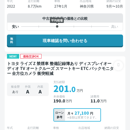
年式
走行距離
車検
出品地域
納期の目安
2022
8.7万km
27年1月
神奈川県
9月〜10月
中古車販売店の価格との比較
平均相場
無
現車確認を問い合わせる
料
NEW!
価格交渉OK
トヨタ ライズ Z 禁煙車 整備記録簿あり ディスプレイオー
ディオ TV オートクルーズ スマートキー ETC バックモニタ
ー 全方位カメラ 衝突軽減
支払総額
201
.0
板金歴
外装
内装
万円
A
A
あり
本体価格
諸費用
190
.0
11
.0
万円
万円
27,100
ローン
月々
円
参考
※金額は変更できます。
年式
走行距離
車検
出品地域
納期の目安