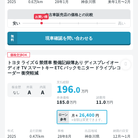
2025
0.6万km
28年1月
神奈川県
来年1月〜2月
中古車販売店の価格との比較
お買い得
無
現車確認を問い合わせる
料
価格交渉OK
トヨタ ライズ G 禁煙車 整備記録簿あり ディスプレイオー
ディオ TV スマートキー ETC バックモニター ドライブレコ
ーダー 衝突軽減
支払総額
196
.0
板金歴
外装
内装
万円
A
A
なし
本体価格
諸費用
185
.0
11
.0
万円
万円
26,400
ローン
月々
円
参考
※金額は変更できます。
年式
走行距離
車検
出品地域
納期の目安
2025
0.4万km
28年8月
神奈川県
12月〜1月