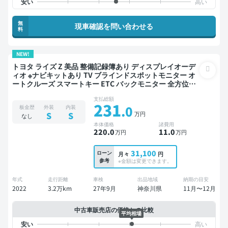
無
現車確認を問い合わせる
料
NEW!
トヨタ ライズ Z 美品 整備記録簿あり ディスプレイオーデ
ィオ ※ナビキットあり TV ブラインドスポットモニター オ
ートクルーズ スマートキー ETC バックモニター 全方位カ
メラ ドライブレコーダー 衝突軽減
支払総額
231
.0
板金歴
外装
内装
万円
S
S
なし
本体価格
諸費用
220
.0
11
.0
万円
万円
31,100
ローン
月々
円
参考
※金額は変更できます。
年式
走行距離
車検
出品地域
納期の目安
2022
3.2万km
27年9月
神奈川県
11月〜12月
中古車販売店の価格との比較
平均相場