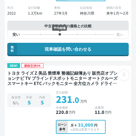
年式
走行距離
車検
出品地域
納期の目安
2022
1.3万km
27年3月
神奈川県
来年1月〜2月
中古車販売店の価格との比較
平均相場
無
現車確認を問い合わせる
料
NEW!
価格交渉OK
トヨタ ライズ Z 美品 禁煙車 整備記録簿あり 販売店オプシ
ョンナビ TV ブラインドスポットモニター オートクルーズ
スマートキー ETC バックモニター 全方位カメラ ドライブ
レコーダー 衝突軽減
支払総額
231
.0
板金歴
外装
内装
万円
S
S
なし
本体価格
諸費用
220
.0
11
.0
万円
万円
31,000
ローン
月々
円
参考
※金額は変更できます。