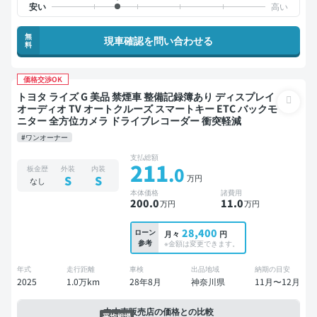
無
現車確認を問い合わせる
料
価格交渉OK
トヨタ ライズ G 美品 禁煙車 整備記録簿あり ディスプレイ
オーディオ TV オートクルーズ スマートキー ETC バックモ
ニター 全方位カメラ ドライブレコーダー 衝突軽減
#ワンオーナー
支払総額
211
.0
板金歴
外装
内装
万円
S
S
なし
本体価格
諸費用
200
.0
11
.0
万円
万円
28,400
ローン
月々
円
参考
※金額は変更できます。
年式
走行距離
車検
出品地域
納期の目安
2025
1.0万km
28年8月
神奈川県
11月〜12月
中古車販売店の価格との比較
平均相場