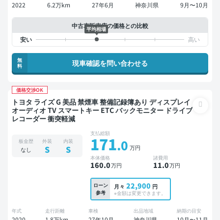
2022
6.2万km
27年6月
神奈川県
9月〜10月
中古車販売店の価格との比較
平均相場
無
現車確認を問い合わせる
料
価格交渉OK
トヨタ ライズ G 美品 禁煙車 整備記録簿あり ディスプレイ
オーディオ TV スマートキー ETC バックモニター ドライブ
レコーダー 衝突軽減
支払総額
171
.0
板金歴
外装
内装
万円
S
S
なし
本体価格
諸費用
160
.0
11
.0
万円
万円
22,900
ローン
月々
円
参考
※金額は変更できます。
年式
走行距離
車検
出品地域
納期の目安
2020
1.8万km
27年10月
神奈川県
10月〜11月