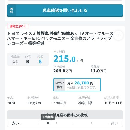
無
現車確認を問い合わせる
料
価格交渉OK
トヨタ ライズ Z 禁煙車 整備記録簿あり TV オートクルーズ
スマートキー ETC バックモニター 全方位カメラ ドライブ
レコーダー 衝突軽減
支払総額
215
.0
板金歴
外装
内装
万円
B
S
なし
本体価格
諸費用
204
.0
11
.0
万円
万円
28,700
ローン
月々
円
参考
※金額は変更できます。
年式
走行距離
車検
出品地域
納期の目安
2024
1.8万km
27年7月
神奈川県
10月〜11月
中古車販売店の価格との比較
平均相場