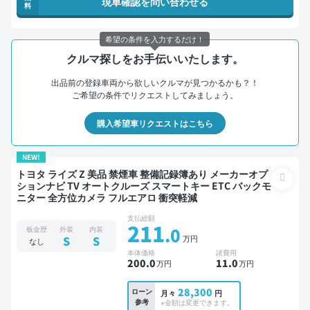
現車確認を問い合わせる
料
希望の条件を入力するだけ！
クルマ探しをお手伝いいたします。
出品前の登録車両から欲しいクルマが見つかるかも？！
ご希望の条件でリクエストしてみましょう。
購入希望車リクエストはこちら
NEW!
トヨタ ライズ Z 美品 禁煙車 整備記録簿あり メーカーオプ
ションナビ TV オートクルーズ スマートキー ETC バックモ
ニター 全方位カメラ フルエアロ 衝突軽減
支払総額
211
.0
板金歴
外装
内装
万円
S
S
なし
本体価格
諸費用
200
.0
11
.0
万円
万円
28,300
ローン
月々
円
参考
※金額は変更できます。