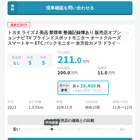
無
現車確認を問い合わせる
料
価格交渉OK
トヨタ ライズ Z 美品 禁煙車 整備記録簿あり 販売店オプシ
ョンナビ TV ブラインドスポットモニター オートクルーズ
スマートキー ETC バックモニター 全方位カメラ ドライブ
レコーダー 衝突軽減
支払総額
211
.0
板金歴
外装
内装
万円
S
S
なし
本体価格
諸費用
200
.0
11
.0
万円
万円
28,400
ローン
月々
円
参考
※金額は変更できます。
年式
走行距離
車検
出品地域
納期の目安
2023
1.5万km
26年11月
神奈川県
11月〜12月
中古車販売店の価格との比較
平均相場