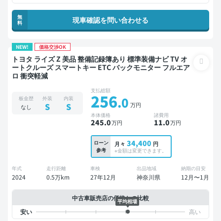
無
現車確認を問い合わせる
料
NEW!
価格交渉OK
トヨタ ライズ Z 美品 整備記録簿あり 標準装備ナビ TV オ
ートクルーズ スマートキー ETC バックモニター フルエア
ロ 衝突軽減
支払総額
256
.0
板金歴
外装
内装
万円
S
S
なし
本体価格
諸費用
245
.0
11
.0
万円
万円
34,400
ローン
月々
円
参考
※金額は変更できます。
年式
走行距離
車検
出品地域
納期の目安
2024
0.5万km
27年12月
神奈川県
12月〜1月
中古車販売店の価格との比較
平均相場