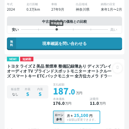
年式
走行距離
車検
出品地域
納期の目安
2024
0.3万km
27年9月
神奈川県
来年1月〜2月
中古車販売店の価格との比較
平均相場
無
現車確認を問い合わせる
料
NEW!
短納期
トヨタ ライズ Z 美品 禁煙車 整備記録簿あり ディスプレイ
オーディオ TV ブラインドスポットモニター オートクルー
ズ スマートキー ETC バックモニター 全方位カメラ ドライ
ブレコーダー 衝突軽減
支払総額
187
.0
板金歴
外装
内装
万円
S
S
なし
本体価格
諸費用
176
.0
11
.0
万円
万円
25,100
ローン
月々
円
参考
※金額は変更できます。