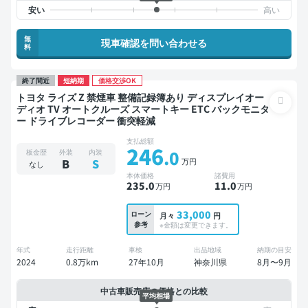
無
現車確認を問い合わせる
料
終了間近
短納期
価格交渉OK
トヨタ ライズ Z 禁煙車 整備記録簿あり ディスプレイオー
ディオ TV オートクルーズ スマートキー ETC バックモニタ
ー ドライブレコーダー 衝突軽減
支払総額
246
.0
板金歴
外装
内装
万円
B
S
なし
本体価格
諸費用
235
.0
11
.0
万円
万円
33,000
ローン
月々
円
参考
※金額は変更できます。
年式
走行距離
車検
出品地域
納期の目安
2024
0.8万km
27年10月
神奈川県
8月〜9月
中古車販売店の価格との比較
平均相場