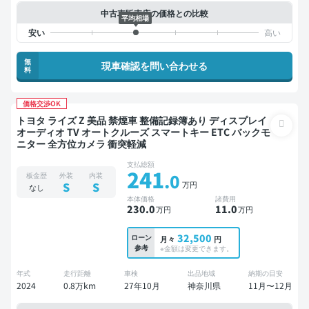
中古車販売店の価格との比較
平均相場
無
現車確認を問い合わせる
料
価格交渉OK
トヨタ ライズ Z 美品 禁煙車 整備記録簿あり ディスプレイ
オーディオ TV オートクルーズ スマートキー ETC バックモ
ニター 全方位カメラ 衝突軽減
支払総額
241
.0
板金歴
外装
内装
万円
S
S
なし
本体価格
諸費用
230
.0
11
.0
万円
万円
32,500
ローン
月々
円
参考
※金額は変更できます。
年式
走行距離
車検
出品地域
納期の目安
2024
0.8万km
27年10月
神奈川県
11月〜12月