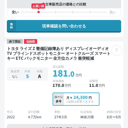
中古車販売店の価格との比較
お買い得
無
現車確認を問い合わせる
料
終了間近
短納期
トヨタ ライズ Z 整備記録簿あり ディスプレイオーディオ
TV ブラインドスポットモニター オートクルーズ スマート
キー ETC バックモニター 全方位カメラ 衝突軽減
支払総額
181
.0
板金歴
外装
内装
万円
S
A
なし
本体価格
諸費用
170
.0
11
.0
万円
万円
24,300
ローン
月々
円
参考
※金額は変更できます。
年式
走行距離
車検
出品地域
納期の目安
2022
4.7万km
27年3月
神奈川県
8月〜9月