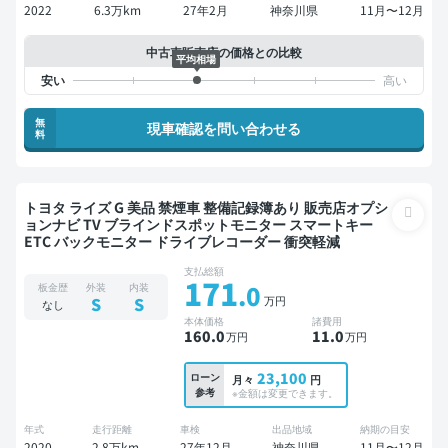
2022
6.3万km
27年2月
神奈川県
11月〜12月
中古車販売店の価格との比較
平均相場
無
現車確認を問い合わせる
料
トヨタ ライズ G 美品 禁煙車 整備記録簿あり 販売店オプシ
ョンナビ TV ブラインドスポットモニター スマートキー
ETC バックモニター ドライブレコーダー 衝突軽減
支払総額
171
.0
板金歴
外装
内装
万円
S
S
なし
本体価格
諸費用
160
.0
11
.0
万円
万円
23,100
ローン
月々
円
参考
※金額は変更できます。
年式
走行距離
車検
出品地域
納期の目安
2020
2.8万km
27年12月
神奈川県
11月〜12月