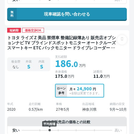
無
現車確認を問い合わせる
料
短納期
価格交渉OK
トヨタ ライズ Z 美品 禁煙車 整備記録簿あり 販売店オプシ
ョンナビ TV ブラインドスポットモニター オートクルーズ
スマートキー ETC バックモニター ドライブレコーダー 衝
突軽減
支払総額
186
.0
板金歴
外装
内装
万円
S
S
なし
本体価格
諸費用
175
.0
11
.0
万円
万円
24,900
ローン
月々
円
参考
※金額は変更できます。
年式
走行距離
車検
出品地域
納期の目安
2020
0.5万km
27年5月
神奈川県
9月〜10月
中古車販売店の価格との比較
平均相場