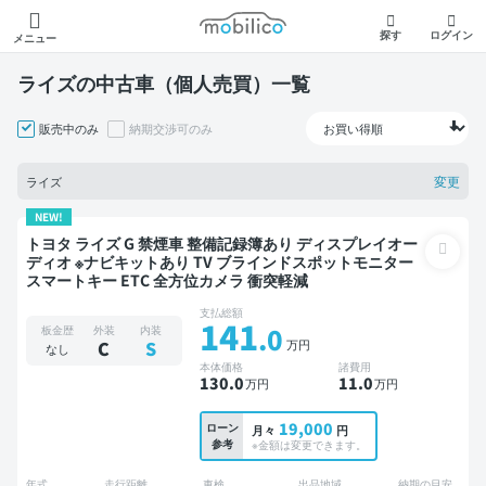
モビリコ
探す
ログイン
メニュー
ライズの中古車（個人売買）一覧
販売中のみ
納期交渉可のみ
変更
ライズ
NEW!
トヨタ ライズ G 禁煙車 整備記録簿あり ディスプレイオー
ディオ ※ナビキットあり TV ブラインドスポットモニター
スマートキー ETC 全方位カメラ 衝突軽減
支払総額
141
.0
板金歴
外装
内装
万円
C
S
なし
本体価格
諸費用
130
.0
11
.0
万円
万円
19,000
ローン
月々
円
参考
※金額は変更できます。
年式
走行距離
車検
出品地域
納期の目安