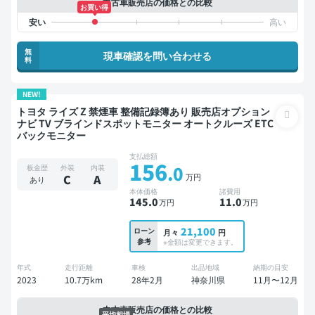
中古車販売店の価格との比較
お買い得
無
現車確認を問い合わせる
料
NEW!
トヨタ ライズ Z 禁煙車 整備記録簿あり 販売店オプション
ナビ TV ブラインドスポットモニター オートクルーズ ETC
バックモニター
支払総額
156
.0
板金歴
外装
内装
万円
C
A
あり
本体価格
諸費用
145
.0
11
.0
万円
万円
21,100
ローン
月々
円
参考
※金額は変更できます。
年式
走行距離
車検
出品地域
納期の目安
2023
10.7万km
28年2月
神奈川県
11月〜12月
中古車販売店の価格との比較
平均相場