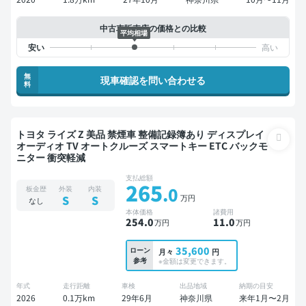
中古車販売店の価格との比較
平均相場
無
現車確認を問い合わせる
料
トヨタ ライズ Z 美品 禁煙車 整備記録簿あり ディスプレイ
オーディオ TV オートクルーズ スマートキー ETC バックモ
ニター 衝突軽減
支払総額
265
.0
板金歴
外装
内装
万円
S
S
なし
本体価格
諸費用
254
.0
11
.0
万円
万円
35,600
ローン
月々
円
参考
※金額は変更できます。
年式
走行距離
車検
出品地域
納期の目安
2026
0.1万km
29年6月
神奈川県
来年1月〜2月