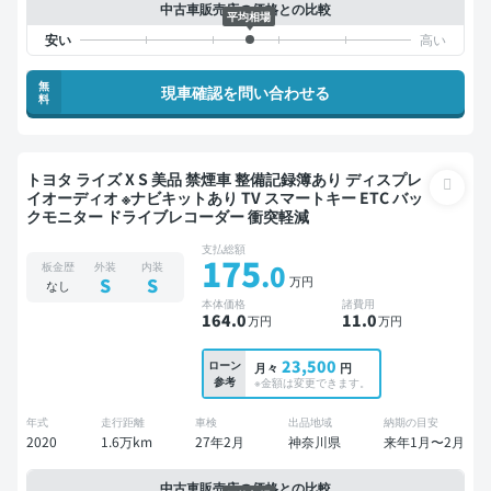
中古車販売店の価格との比較
平均相場
無
現車確認を問い合わせる
料
トヨタ ライズ X S 美品 禁煙車 整備記録簿あり ディスプレ
イオーディオ ※ナビキットあり TV スマートキー ETC バッ
クモニター ドライブレコーダー 衝突軽減
支払総額
175
.0
板金歴
外装
内装
万円
S
S
なし
本体価格
諸費用
164
.0
11
.0
万円
万円
23,500
ローン
月々
円
参考
※金額は変更できます。
年式
走行距離
車検
出品地域
納期の目安
2020
1.6万km
27年2月
神奈川県
来年1月〜2月
中古車販売店の価格との比較