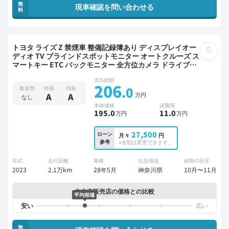
無
現車確認を問い合わせる
料
トヨタ ライズ Z 禁煙車 整備記録簿あり ディスプレイオー
ディオ TV ブラインドスポットモニター オートクルーズ ス
マートキー ETC バックモニター 全方位カメラ ドライブレ
コーダー 衝突軽減
支払総額
206
.0
板金歴
外装
内装
万円
A
A
なし
本体価格
諸費用
195
.0
11
.0
万円
万円
27,500
ローン
月々
円
参考
※金額は変更できます。
年式
走行距離
車検
出品地域
納期の目安
2023
2.1万km
28年5月
神奈川県
10月〜11月
中古車販売店の価格との比較
平均相場
無