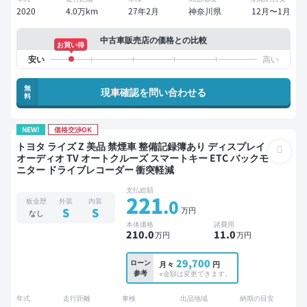
2020
4.0万km
27年2月
神奈川県
12月〜1月
中古車販売店の価格との比較
お買い得
無
現車確認を問い合わせる
料
NEW!
価格交渉OK
トヨタ ライズ Z 美品 禁煙車 整備記録簿あり ディスプレイ
オーディオ TV オートクルーズ スマートキー ETC バックモ
ニター ドライブレコーダー 衝突軽減
支払総額
221
.0
板金歴
外装
内装
万円
S
S
なし
本体価格
諸費用
210
.0
11
.0
万円
万円
29,700
ローン
月々
円
参考
※金額は変更できます。
年式
走行距離
車検
出品地域
納期の目安