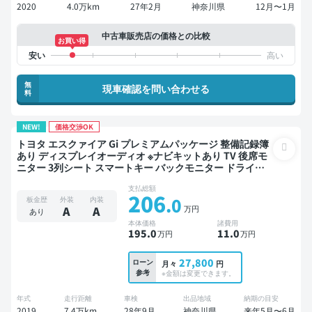
2020
4.0万km
27年2月
神奈川県
12月〜1月
中古車販売店の価格との比較
お買い得
無
現車確認を問い合わせる
料
NEW!
価格交渉OK
トヨタ エスクァイア Gi プレミアムパッケージ 整備記録簿
あり ディスプレイオーディオ ※ナビキットあり TV 後席モ
ニター 3列シート スマートキー バックモニター ドライブ
レコーダー 社外アルミ フルエアロ 衝突軽減 両側電動スラ
支払総額
イドドア 7人乗り
206
.0
板金歴
外装
内装
万円
A
A
あり
本体価格
諸費用
195
.0
11
.0
万円
万円
27,800
ローン
月々
円
参考
※金額は変更できます。
年式
走行距離
車検
出品地域
納期の目安
2019
7.4万km
28年9月
神奈川県
来年5月〜6月