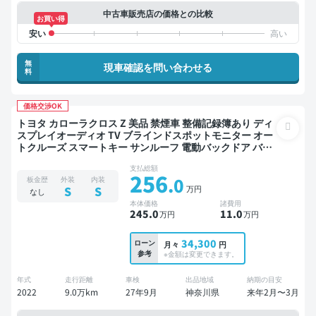
中古車販売店の価格との比較
お買い得
無
現車確認を問い合わせる
料
価格交渉OK
トヨタ カローラクロス Z 美品 禁煙車 整備記録簿あり ディ
スプレイオーディオ TV ブラインドスポットモニター オー
トクルーズ スマートキー サンルーフ 電動バックドア バッ
クモニター 全方位カメラ ドライブレコーダー 衝突軽減
支払総額
256
.0
板金歴
外装
内装
万円
S
S
なし
本体価格
諸費用
245
.0
11
.0
万円
万円
34,300
ローン
月々
円
参考
※金額は変更できます。
年式
走行距離
車検
出品地域
納期の目安
2022
9.0万km
27年9月
神奈川県
来年2月〜3月