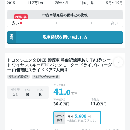
2019
14.2万km
28年4月
神奈川県
9月〜10月
中古車販売店の価格との比較
お買い得
無
現車確認を問い合わせる
料
トヨタ シエンタ DICE 禁煙車 整備記録簿あり TV 3列シー
ト ワイヤレスキー ETC バックモニター ドライブレコーダ
ー 両側電動スライドドア 7人乗り
#現車確認歓迎
#お問い合わせ歓迎
支払総額
41
.0
板金歴
外装
内装
万円
B
B
なし
本体価格
諸費用
30
.0
11
.0
万円
万円
5,600
ローン
月々
円
参考
※金額は変更できます。