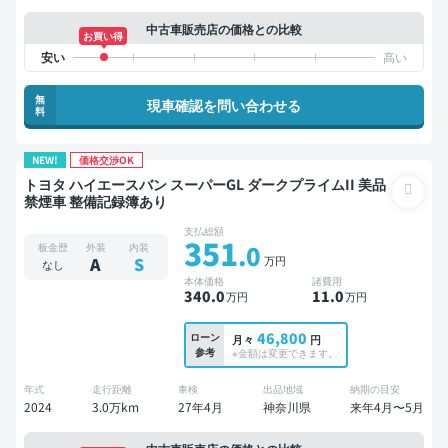
中古車販売店の価格との比較
お買い得
無
現車確認を問い合わせる
料
NEW!
価格交渉OK
トヨタ ハイエースバン スーパーGL ダークプライムII 美品
禁煙車 整備記録簿あり
支払総額
351
.0
板金歴
外装
内装
万円
A
S
なし
本体価格
諸費用
340
.0
11
.0
万円
万円
46,800
ローン
月々
円
参考
※金額は変更できます。
年式
走行距離
車検
出品地域
納期の目安
2024
3.0万km
27年4月
神奈川県
来年4月〜5月