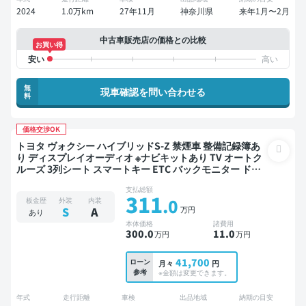
2024
1.0万km
27年11月
神奈川県
来年1月〜2月
中古車販売店の価格との比較
お買い得
無
現車確認を問い合わせる
料
価格交渉OK
トヨタ ヴォクシー ハイブリッドS-Z 禁煙車 整備記録簿あ
り ディスプレイオーディオ ※ナビキットあり TV オートク
ルーズ 3列シート スマートキー ETC バックモニター ドラ
イブレコーダー 社外アルミ 衝突軽減 両側電動スライドド
支払総額
ア 7人乗り
311
.0
板金歴
外装
内装
万円
S
A
あり
本体価格
諸費用
300
.0
11
.0
万円
万円
41,700
ローン
月々
円
参考
※金額は変更できます。
年式
走行距離
車検
出品地域
納期の目安