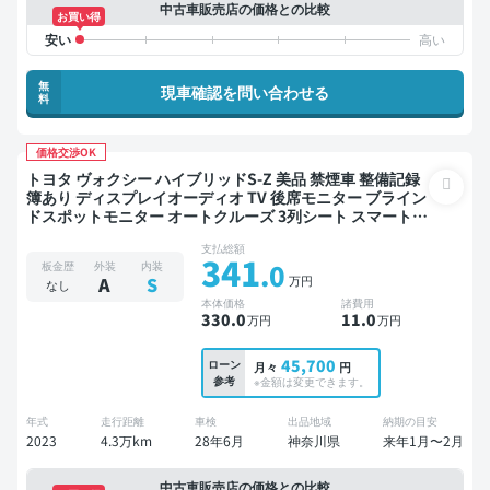
中古車販売店の価格との比較
お買い得
無
現車確認を問い合わせる
料
価格交渉OK
トヨタ ヴォクシー ハイブリッドS-Z 美品 禁煙車 整備記録
簿あり ディスプレイオーディオ TV 後席モニター ブライン
ドスポットモニター オートクルーズ 3列シート スマートキ
ー ETC 電動バックドア バックモニター ドライブレコーダ
支払総額
ー 衝突軽減 両側電動スライドドア 7人乗り
341
.0
板金歴
外装
内装
万円
A
S
なし
本体価格
諸費用
330
.0
11
.0
万円
万円
45,700
ローン
月々
円
参考
※金額は変更できます。
年式
走行距離
車検
出品地域
納期の目安
2023
4.3万km
28年6月
神奈川県
来年1月〜2月
中古車販売店の価格との比較