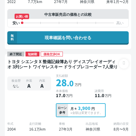
2022
7.7万km
27年7月
神奈川県
来年1月〜2月
中古車販売店の価格との比較
お買い得
無
現車確認を問い合わせる
料
終了間近
短納期
価格交渉OK
トヨタ シエンタ X 整備記録簿あり ディスプレイオーディ
オ 3列シート ワイヤレスキー ドライブレコーダー 7人乗り
支払総額
28
.0
板金歴
外装
内装
万円
A
A
なし
本体価格
諸費用
17
.0
11
.0
万円
万円
3,900
ローン
月々
円
参考
※金額は変更できます。
年式
走行距離
車検
出品地域
納期の目安
2004
16.1万km
27年3月
神奈川県
8月〜9月