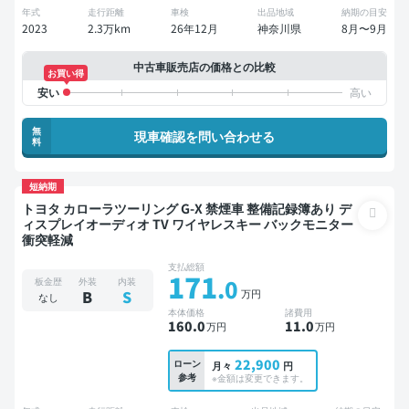
年式
走行距離
車検
出品地域
納期の目安
2023
2.3万km
26年12月
神奈川県
8月〜9月
中古車販売店の価格との比較
お買い得
無
現車確認を問い合わせる
料
短納期
トヨタ カローラツーリング G-X 禁煙車 整備記録簿あり デ
ィスプレイオーディオ TV ワイヤレスキー バックモニター
衝突軽減
支払総額
171
.0
板金歴
外装
内装
万円
B
S
なし
本体価格
諸費用
160
.0
11
.0
万円
万円
22,900
ローン
月々
円
参考
※金額は変更できます。