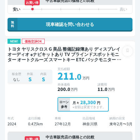
中古車販売店の価格との比較
お買い得
無
現車確認を問い合わせる
料
NEW!
価格交渉OK
トヨタ ヤリスクロス G 美品 整備記録簿あり ディスプレイ
オーディオ ※ナビキットあり TV ブラインドスポットモニ
ター オートクルーズ スマートキー ETC バックモニター 全
方位カメラ ドライブレコーダー 社外アルミ 衝突軽減
支払総額
211
.0
板金歴
外装
内装
万円
S
S
なし
本体価格
諸費用
200
.0
11
.0
万円
万円
28,300
ローン
月々
円
参考
※金額は変更できます。
年式
走行距離
車検
出品地域
納期の目安
2024
0.4万km
27年12月
神奈川県
来年2月〜3月
中古車販売店の価格との比較
お買い得