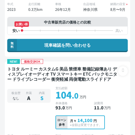
年式
走行距離
車検
出品地域
納期の目安
※
2023
0.3万km
26年12月
神奈川県
8月〜9月
中古車販売店の価格との比較
お買い得
無
現車確認を問い合わせる
料
NEW!
価格交渉OK
トヨタ ルーミー カスタムG 美品 禁煙車 整備記録簿あり デ
ィスプレイオーディオ TV スマートキー ETC バックモニタ
ー ドライブレコーダー 衝突軽減 両側電動スライドドア
支払総額
104
.0
板金歴
外装
内装
万円
A
S
なし
本体価格
諸費用
93
.0
11
.0
万円
万円
14,100
ローン
月々
円
参考
※金額は変更できます。