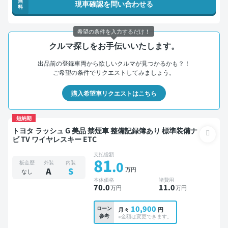
無
現車確認を問い合わせる
料
希望の条件を入力するだけ！
クルマ探しをお手伝いいたします。
出品前の登録車両から欲しいクルマが見つかるかも？！
ご希望の条件でリクエストしてみましょう。
購入希望車リクエストはこちら
短納期
トヨタ ラッシュ G 美品 禁煙車 整備記録簿あり 標準装備ナ
ビ TV ワイヤレスキー ETC
支払総額
81
.0
板金歴
外装
内装
万円
A
S
なし
本体価格
諸費用
70
.0
11
.0
万円
万円
10,900
ローン
月々
円
参考
※金額は変更できます。