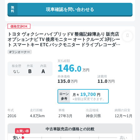
無
現車確認を問い合わせる
料
価格交渉OK
トヨタ ヴォクシー ハイブリッドV 整備記録簿あり 販売店
オプションナビ TV 後席モニター オートクルーズ 3列シー
ト スマートキー ETC バックモニター ドライブレコーダー
衝突軽減 両側電動スライドドア 7人乗り
#ワンオーナー
支払総額
146
.0
板金歴
外装
内装
万円
B
A
なし
本体価格
諸費用
135
.0
11
.0
万円
万円
19,700
ローン
月々
円
参考
※金額は変更できます。
年式
走行距離
車検
出品地域
納期の目安
2016
4.8万km
27年3月
神奈川県
12月〜1月
中古車販売店の価格との比較
お買い得