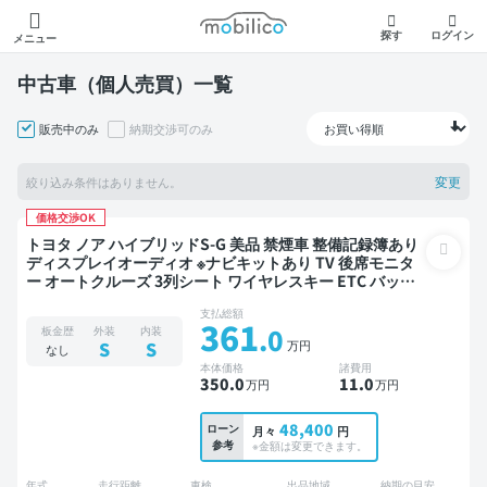
モビリコ
探す
ログイン
メニュー
中古車（個人売買）一覧
販売中のみ
納期交渉可のみ
変更
絞り込み条件はありません。
価格交渉OK
トヨタ ノア ハイブリッドS-G 美品 禁煙車 整備記録簿あり
ディスプレイオーディオ ※ナビキットあり TV 後席モニタ
ー オートクルーズ 3列シート ワイヤレスキー ETC バック
モニター 全方位カメラ ドライブレコーダー 衝突軽減 両側
支払総額
電動スライドドア 7人乗り
361
.0
板金歴
外装
内装
万円
S
S
なし
本体価格
諸費用
350
.0
11
.0
万円
万円
48,400
ローン
月々
円
参考
※金額は変更できます。
年式
走行距離
車検
出品地域
納期の目安