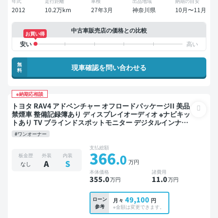
年式
走行距離
車検
出品地域
納期の目安
2012
10.2万km
27年3月
神奈川県
10月〜11月
中古車販売店の価格との比較
お買い得
無
現車確認を問い合わせる
料
※納期応相談
トヨタ RAV4 アドベンチャー オフロードパッケージII 美品
禁煙車 整備記録簿あり ディスプレイオーディオ ※ナビキッ
トあり TV ブラインドスポットモニター デジタルインナー
ミラー オートクルーズ スマートキー ETC バックモニター
#ワンオーナー
ドライブレコーダー 衝突軽減
支払総額
366
.0
板金歴
外装
内装
万円
A
S
なし
本体価格
諸費用
355
.0
11
.0
万円
万円
49,100
ローン
月々
円
参考
※金額は変更できます。