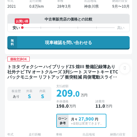
年式
走行距離
車検
出品地域
納期の目安
2021
0.8万km
28年3月
神奈川県
9月〜10月
中古車販売店の価格との比較
お買い得
無
現車確認を問い合わせる
料
価格交渉OK
トヨタ ヴォクシー ハイブリッドZS 煌III 整備記録簿あり
社外ナビ TV オートクルーズ 3列シート スマートキー ETC
バックモニター リフトアップ 衝突軽減 両側電動スライド
ドア 7人乗り
支払総額
209
.0
板金歴
外装
内装
万円
S
S
あり
本体価格
諸費用
198
.0
11
.0
万円
万円
27,900
ローン
月々
円
参考
※金額は変更できます。
年式
走行距離
車検
出品地域
納期の目安