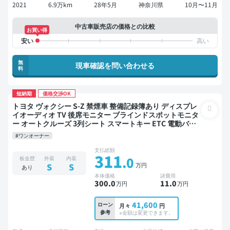
2021
6.9万km
28年5月
神奈川県
10月〜11月
中古車販売店の価格との比較
お買い得
無
現車確認を問い合わせる
料
短納期
価格交渉OK
トヨタ ヴォクシー S-Z 禁煙車 整備記録簿あり ディスプレ
イオーディオ TV 後席モニター ブラインドスポットモニタ
ー オートクルーズ 3列シート スマートキー ETC 電動バッ
クドア バックモニター ドライブレコーダー 衝突軽減 両側
#ワンオーナー
電動スライドドア 7人乗り
支払総額
311
.0
板金歴
外装
内装
万円
S
S
あり
本体価格
諸費用
300
.0
11
.0
万円
万円
41,600
ローン
月々
円
参考
※金額は変更できます。