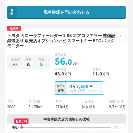
無
現車確認を問い合わせる
料
短納期
トヨタ カローラフィールダー 1.8S エアロツアラー 整備記
録簿あり 販売店オプションナビ スマートキー ETC バック
モニター
支払総額
56
.0
板金歴
外装
内装
万円
A
S
あり
本体価格
諸費用
45
.0
11
.0
万円
万円
7,600
ローン
月々
円
参考
※金額は変更できます。
年式
走行距離
車検
出品地域
納期の目安
2008
3.4万km
27年4月
神奈川県
9月〜10月
中古車販売店の価格との比較
お買い得