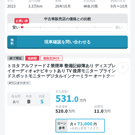
年式
走行距離
車検
出品地域
納期の目安
2023
3.3万km
26年10月
神奈川県
9月〜10月
中古車販売店の価格との比較
お買い得
無
現車確認を問い合わせる
料
終了間近
短納期
価格交渉OK
トヨタ アルファード Z 禁煙車 整備記録簿あり ディスプレ
イオーディオ ※ナビキットあり TV 後席モニター ブライン
ドスポットモニター デジタルインナーミラー オートクル
ーズ 3列シート スマートキー ETC 電動バックドア バック
#ワンオーナー
モニター 全方位カメラ ドライブレコーダー 衝突軽減 両側
電動スライドドア 7人乗り
支払総額
531
.0
板金歴
外装
内装
万円
B
S
あり
本体価格
諸費用
520
.0
11
.0
万円
万円
71,000
ローン
月々
円
参考
※金額は変更できます。