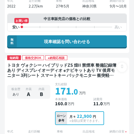
年式
走行距離
車検
出品地域
納期の目安
2022
2.2万km
27年5月
神奈川県
9月〜10月
中古車販売店の価格との比較
お買い得
無
現車確認を問い合わせる
料
短納期
価格交渉OK
※納期応相談
トヨタ ヴォクシー ハイブリッドZS 煌II 禁煙車 整備記録簿
あり ディスプレイオーディオ ※ナビキットあり TV 後席モ
ニター 3列シート スマートキー バックモニター 衝突軽減
両側電動スライドドア 7人乗り
支払総額
171
.0
板金歴
外装
内装
万円
A
B
あり
本体価格
諸費用
160
.0
11
.0
万円
万円
22,900
ローン
月々
円
参考
※金額は変更できます。
年式
走行距離
車検
出品地域
納期の目安
※