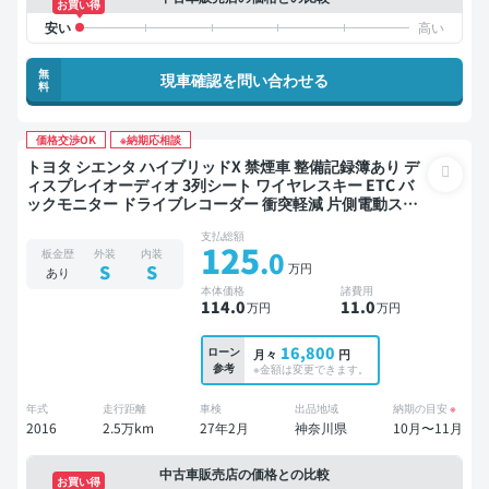
お買い得
無
現車確認を問い合わせる
料
価格交渉OK
※納期応相談
トヨタ シエンタ ハイブリッドX 禁煙車 整備記録簿あり デ
ィスプレイオーディオ 3列シート ワイヤレスキー ETC バ
ックモニター ドライブレコーダー 衝突軽減 片側電動スラ
イドドア 7人乗り
支払総額
125
.0
板金歴
外装
内装
万円
S
S
あり
本体価格
諸費用
114
.0
11
.0
万円
万円
16,800
ローン
月々
円
参考
※金額は変更できます。
年式
走行距離
車検
出品地域
納期の目安
※
2016
2.5万km
27年2月
神奈川県
10月〜11月
中古車販売店の価格との比較
お買い得