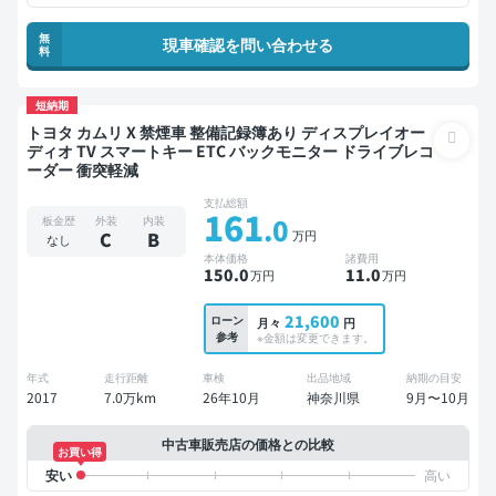
無
現車確認を問い合わせる
料
短納期
トヨタ カムリ X 禁煙車 整備記録簿あり ディスプレイオー
ディオ TV スマートキー ETC バックモニター ドライブレコ
ーダー 衝突軽減
支払総額
161
.0
板金歴
外装
内装
万円
C
B
なし
本体価格
諸費用
150
.0
11
.0
万円
万円
21,600
ローン
月々
円
参考
※金額は変更できます。
年式
走行距離
車検
出品地域
納期の目安
2017
7.0万km
26年10月
神奈川県
9月〜10月
中古車販売店の価格との比較
お買い得