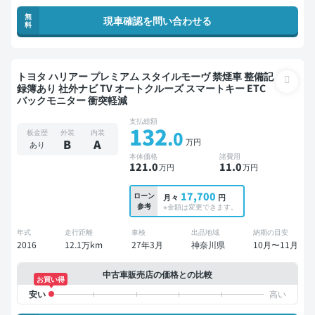
無
現車確認を問い合わせる
料
トヨタ ハリアー プレミアム スタイルモーヴ 禁煙車 整備記
録簿あり 社外ナビ TV オートクルーズ スマートキー ETC
バックモニター 衝突軽減
支払総額
132
.0
板金歴
外装
内装
万円
B
A
あり
本体価格
諸費用
121
.0
11
.0
万円
万円
17,700
ローン
月々
円
参考
※金額は変更できます。
年式
走行距離
車検
出品地域
納期の目安
2016
12.1万km
27年3月
神奈川県
10月〜11月
中古車販売店の価格との比較
お買い得