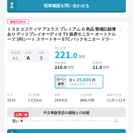
無
現車確認を問い合わせる
料
価格交渉OK
トヨタ エスティマ アエラス プレミアム-G 美品 整備記録簿
あり ディスプレイオーディオ TV 後席モニター オートクル
ーズ 3列シート スマートキー ETC バックモニター ドライ
ブレコーダー 社外アルミ 衝突軽減 両側電動スライドドア
支払総額
ローダウン 7人乗り
221
.0
板金歴
外装
内装
万円
A
S
なし
本体価格
諸費用
210
.0
11
.0
万円
万円
29,800
ローン
月々
円
参考
※金額は変更できます。
年式
走行距離
車検
出品地域
納期の目安
2019
7.0万km
28年6月
神奈川県
11月〜12月
中古車販売店の価格との比較
お買い得