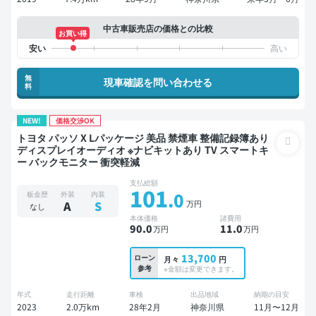
中古車販売店の価格との比較
お買い得
無
現車確認を問い合わせる
料
NEW!
価格交渉OK
トヨタ パッソ X Lパッケージ 美品 禁煙車 整備記録簿あり
ディスプレイオーディオ ※ナビキットあり TV スマートキ
ー バックモニター 衝突軽減
支払総額
101
.0
板金歴
外装
内装
万円
A
S
なし
本体価格
諸費用
90
.0
11
.0
万円
万円
13,700
ローン
月々
円
参考
※金額は変更できます。
年式
走行距離
車検
出品地域
納期の目安
2023
2.0万km
28年2月
神奈川県
11月〜12月