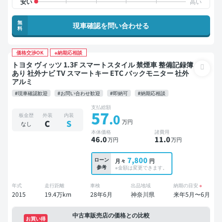
無
現車確認を問い合わせる
料
価格交渉OK
※納期応相談
トヨタ ヴィッツ 1.3F スマートスタイル 禁煙車 整備記録簿
あり 社外ナビ TV スマートキー ETC バックモニター 社外
アルミ
#現車確認歓迎
#お問い合わせ歓迎
#即納可
#納期応相談
支払総額
57
.0
板金歴
外装
内装
万円
C
S
なし
本体価格
諸費用
46
.0
11
.0
万円
万円
7,800
ローン
月々
円
参考
※金額は変更できます。
年式
走行距離
車検
出品地域
納期の目安
※
2015
19.4万km
28年6月
神奈川県
来年5月〜6月
中古車販売店の価格との比較
お買い得