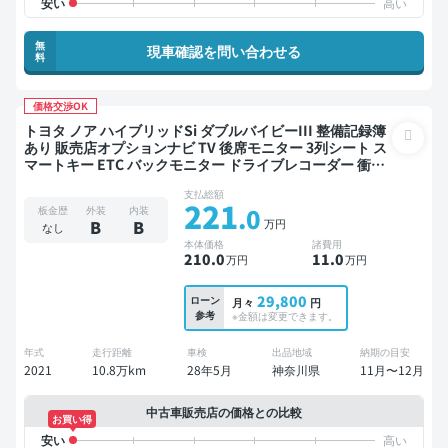
無
現車確認を問い合わせる
料
価格交渉OK
トヨタ ノア ハイブリッドSi ダブルバイビーIII 整備記録簿
あり 販売店オプションナビ TV 後席モニター 3列シート ス
マートキー ETC バックモニター ドライブレコーダー 衝突
軽減 両側電動スライドドア 7人乗り
支払総額
221
.0
板金歴
外装
内装
万円
B
B
なし
本体価格
諸費用
210
.0
11
.0
万円
万円
29,800
ローン
月々
円
参考
※金額は変更できます。
年式
走行距離
車検
出品地域
納期の目安
2021
10.8万km
28年5月
神奈川県
11月〜12月
中古車販売店の価格との比較
お買い得