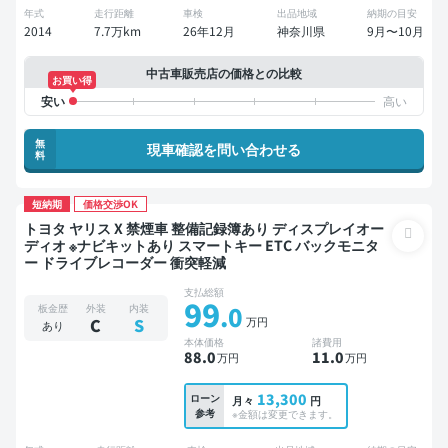
年式
走行距離
車検
出品地域
納期の目安
2014
7.7万km
26年12月
神奈川県
9月〜10月
中古車販売店の価格との比較
お買い得
無
現車確認を問い合わせる
料
短納期
価格交渉OK
トヨタ ヤリス X 禁煙車 整備記録簿あり ディスプレイオー
ディオ ※ナビキットあり スマートキー ETC バックモニタ
ー ドライブレコーダー 衝突軽減
支払総額
99
.0
板金歴
外装
内装
万円
C
S
あり
本体価格
諸費用
88
.0
11
.0
万円
万円
13,300
ローン
月々
円
参考
※金額は変更できます。