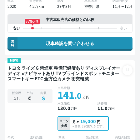
年式
走行距離
車検
出品地域
納期の目安
2020
4.2万km
27年8月
神奈川県
11月〜12月
中古車販売店の価格との比較
お買い得
無
現車確認を問い合わせる
料
NEW!
トヨタ ライズ G 禁煙車 整備記録簿あり ディスプレイオー
ディオ ※ナビキットあり TV ブラインドスポットモニター
スマートキー ETC 全方位カメラ 衝突軽減
支払総額
141
.0
板金歴
外装
内装
万円
C
S
なし
本体価格
諸費用
130
.0
11
.0
万円
万円
19,000
ローン
月々
円
参考
※金額は変更できます。
年式
走行距離
車検
出品地域
納期の目安