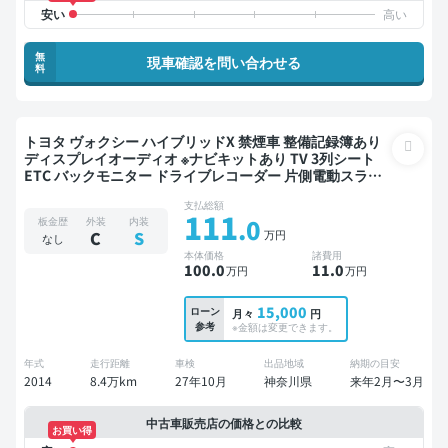
無
現車確認を問い合わせる
料
トヨタ ヴォクシー ハイブリッドX 禁煙車 整備記録簿あり
ディスプレイオーディオ ※ナビキットあり TV 3列シート
ETC バックモニター ドライブレコーダー 片側電動スライ
ドドア 7人乗り
支払総額
111
.0
板金歴
外装
内装
万円
C
S
なし
本体価格
諸費用
100
.0
11
.0
万円
万円
15,000
ローン
月々
円
参考
※金額は変更できます。
年式
走行距離
車検
出品地域
納期の目安
2014
8.4万km
27年10月
神奈川県
来年2月〜3月
中古車販売店の価格との比較
お買い得