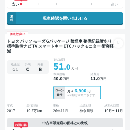
無
現車確認を問い合わせる
料
価格交渉OK
トヨタ パッソ モーダ Gパッケージ 禁煙車 整備記録簿あり
標準装備ナビ TV スマートキー ETC バックモニター 衝突軽
減
支払総額
51
.0
板金歴
外装
内装
万円
C
B
なし
本体価格
諸費用
40
.0
11
.0
万円
万円
6,900
ローン
月々
円
参考
※金額は変更できます。
年式
走行距離
車検
出品地域
納期の目安
2017
10.2万km
26年11月
神奈川県
10月〜11月
中古車販売店の価格との比較
お買い得