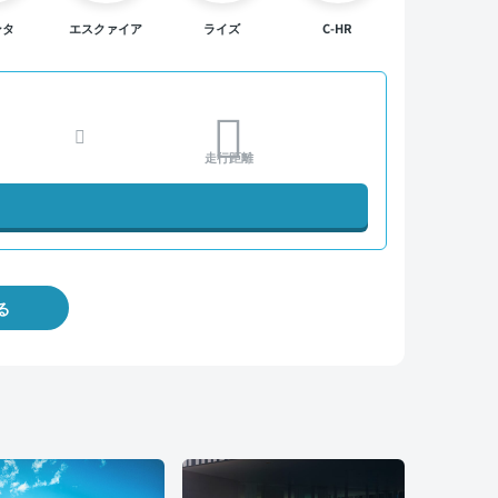
ンタ
エスクァイア
ライズ
C-HR
走行距離
る