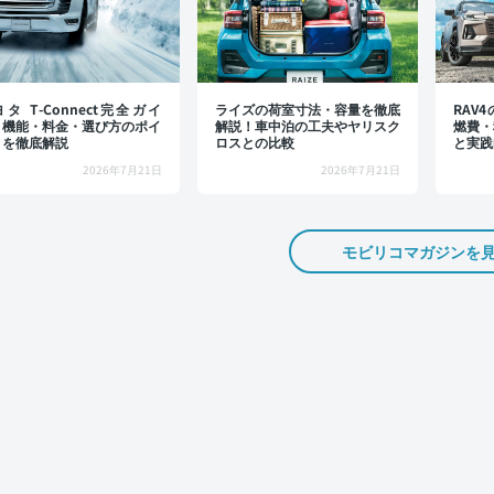
タ T-Connect完全ガイ
ライズの荷室寸法・容量を徹底
RAV
：機能・料金・選び方のポイ
解説！車中泊の工夫やヤリスク
燃費・
トを徹底解説
ロスとの比較
と実践
2026年7月21日
2026年7月21日
モビリコマガジンを