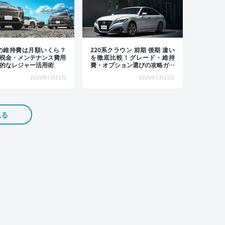
4の維持費は月額いくら？
220系クラウン 前期 後期 違い
税金・メンテナンス費用
を徹底比較！グレード・維持
的なレジャー活用術
費・オプション選びの攻略ガイ
ド
2026年7月21日
2026年7月21日
見る