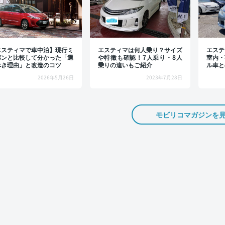
エスティマで車中泊】現行ミ
エスティマは何人乗り？サイズ
エステ
バンと比較して分かった「選
や特徴も確認！7人乗り・8人
室内・
べき理由」と改造のコツ
乗りの違いもご紹介
ル車と
2026年5月26日
2023年7月28日
モビリコマガジンを