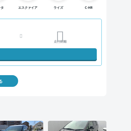
ンタ
エスクァイア
ライズ
C-HR
走行距離
る