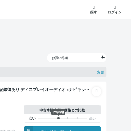
探す
ログイン
変更
ター デジタルインナーミラー オートクルーズ スマ
ー 全方位カメラ ドライブレコーダー 衝突軽減
中古車販売店の価格との比較
平均相場
無
納期の目安