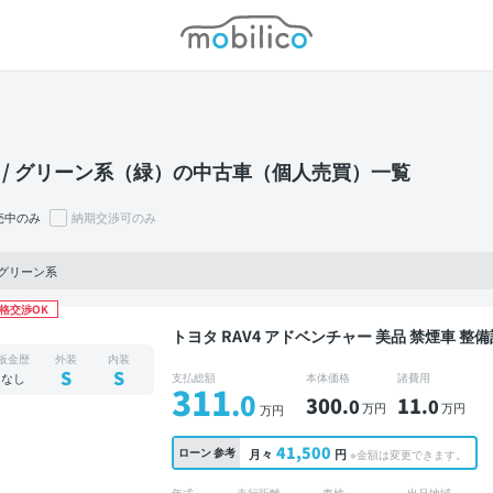
モビリコ
 / グリーン系（緑）の中古車（個人売買）一覧
売中のみ
納期交渉可のみ
 グリーン系
格交渉OK
トヨタ RAV4 アドベンチャー 美品 禁煙車 整備記録簿あり ディスプレイオーディオ ※ナビキット
あり 本革シート TV ブラインドスポットモニ
板金歴
外装
内装
ートキー ETC 電動バックドア バックモニタ
S
S
なし
支払総額
本体価格
諸費用
311
.0
300
11
.0
.0
万円
万円
万円
41,500
ローン
参考
月々
円
※金額は変更できます。
年式
走行距離
車検
出品地域