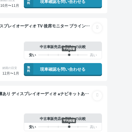
現車確認を問い合わせる
料
10月〜11月
トクルーズ 3列シート スマートキー ETC バック
突軽減 両側電動スライドドア 7人乗り
中古車販売店の価格との比較
平均相場
無
納期の目安
現車確認を問い合わせる
料
12月〜1月
ーミラー オートクルーズ スマートキー ETC バ
ー 衝突軽減
中古車販売店の価格との比較
平均相場