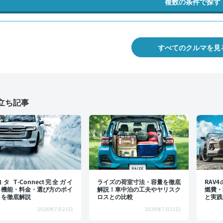
複数の条件で探す
すべてのクルマを見
立ち記事
タ T-Connect完全ガイ
ライズの荷室寸法・容量を徹底
RAV
：機能・料金・選び方のポイ
解説！車中泊の工夫やヤリスク
燃費・
トを徹底解説
ロスとの比較
と実践
2026年7月21日
2026年7月21日