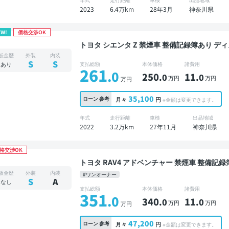
2023
6.4万km
28年3月
神奈川県
EW!
価格交渉OK
トヨタ シエンタ Z 禁煙車 整備記録簿あり ディスプレイオーディオ TV 後席モニター ブラインド
スポットモニター デジタルインナーミラー オー
板金歴
外装
内装
モニター 全方位カメラ ドライブレコーダー 衝
S
S
あり
支払総額
本体価格
諸費用
261
.0
250
11
.0
.0
万円
万円
万円
35,100
ローン
参考
月々
円
※金額は変更できます。
年式
走行距離
車検
出品地域
2022
3.2万km
27年11月
神奈川県
格交渉OK
トヨタ RAV4 アドベンチャー 禁煙車 整備記録簿あり ディスプレイオーディオ ※ナビキットあり
TV ブラインドスポットモニター デジタルインナ
板金歴
外装
内装
#ワンオーナー
ックモニター 全方位カメラ ドライブレコーダ
S
A
なし
支払総額
本体価格
諸費用
351
.0
340
11
.0
.0
万円
万円
万円
47,200
ローン
参考
月々
円
※金額は変更できます。