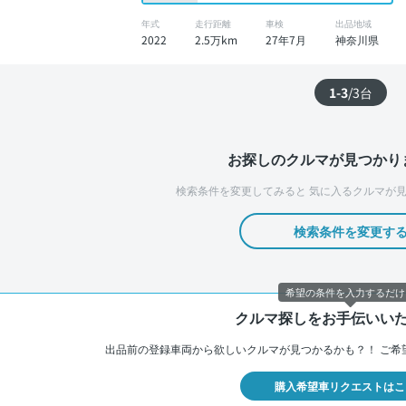
年式
走行距離
車検
出品地域
2022
2.5万km
27年7月
神奈川県
1-3
/
3
台
お探しのクルマが見つかり
検索条件を変更してみると
気に入るクルマが見
検索条件を変更す
希望の条件を入力するだけ
クルマ探しをお手伝いい
出品前の登録車両から欲しいクルマが見つかるかも？！
ご希
購入希望車リクエストはこ