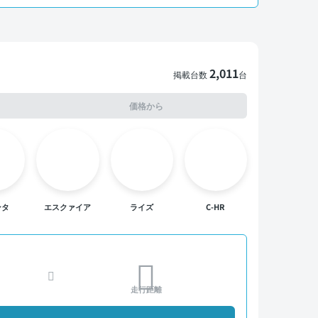
2,011
掲載台数
台
価格から
ンタ
エスクァイア
ライズ
C-HR
走行距離