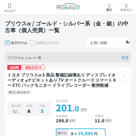
モビリコ
探す
ログイン
メニュー
プリウスα / ゴールド・シルバー系（金・銀）の中
古車（個人売買）一覧
販売中のみ
納期交渉可のみ
変更
プリウスα, シルバー系
短納期
価格交渉OK
トヨタ プリウスα S 美品 整備記録簿あり ディスプレイオ
ーディオ ※ナビキットあり TV オートクルーズ スマートキ
ー ETC バックモニター ドライブレコーダー 衝突軽減
#ワンオーナー
支払総額
201
.0
板金歴
外装
内装
万円
A
S
なし
本体価格
諸費用
190
.0
11
.0
万円
万円
26,900
ローン
月々
円