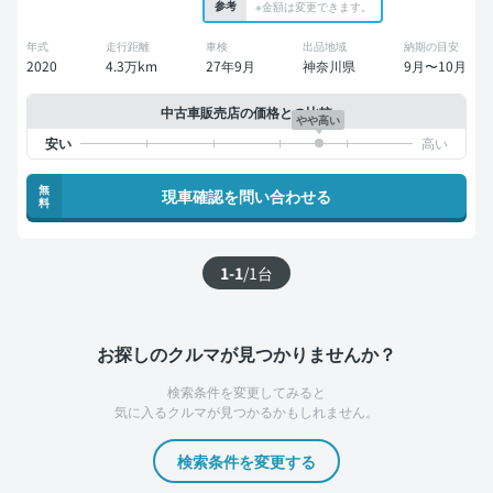
参考
※金額は変更できます。
年式
走行距離
車検
出品地域
納期の目安
2020
4.3万km
27年9月
神奈川県
9月〜10月
中古車販売店の価格との比較
やや高い
無
現車確認を問い合わせる
料
1-1
/
1
台
お探しのクルマが見つかりませんか？
検索条件を変更してみると
気に入るクルマが見つかるかもしれません。
検索条件を変更する