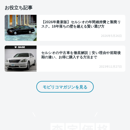
お役立ち記事
【2026年最新版】セルシオの年間維持費と製廃リ
スク。18年落ちの壁を越える賢い選び方
2026年5月26日
セルシオの中古車を徹底解説｜安い理由や前期後
期の違い、お得に購入する方法まで
2023年11月27日
モビリコマガジンを見る
モビリコでクルマを売りたい方