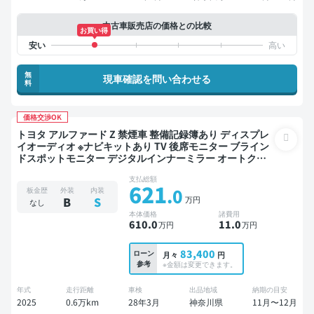
中古車販売店の価格との比較
お買い得
無
現車確認を問い合わせる
料
価格交渉OK
トヨタ アルファード Z 禁煙車 整備記録簿あり ディスプレ
イオーディオ ※ナビキットあり TV 後席モニター ブライン
ドスポットモニター デジタルインナーミラー オートクル
ーズ 3列シート スマートキー ETC サンルーフ 電動バック
支払総額
ドア 全方位カメラ ドライブレコーダー 衝突軽減 両側電動
621
.0
板金歴
外装
内装
スライドドア 7人乗り
万円
B
S
なし
本体価格
諸費用
610
.0
11
.0
万円
万円
83,400
ローン
月々
円
参考
※金額は変更できます。
年式
走行距離
車検
出品地域
納期の目安
2025
0.6万km
28年3月
神奈川県
11月〜12月