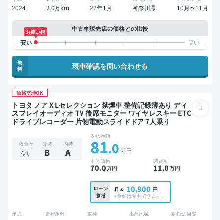
2024
2.0万km
27年1月
神奈川県
10月〜11月
中古車販売店の価格との比較
お買い得
無
現車確認を問い合わせる
料
価格交渉OK
トヨタ ノア X Lセレクション 禁煙車 整備記録簿あり ディ
スプレイオーディオ TV 後席モニター ワイヤレスキー ETC
ドライブレコーダー 片側電動スライドドア 7人乗り
支払総額
81
.0
板金歴
外装
内装
万円
B
A
なし
本体価格
諸費用
70
.0
11
.0
万円
万円
10,900
ローン
月々
円
参考
※金額は変更できます。
年式
走行距離
車検
出品地域
納期の目安