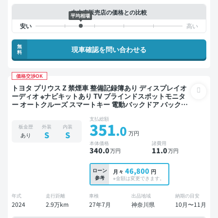
中古車販売店の価格との比較
平均相場
無
現車確認を問い合わせる
料
価格交渉OK
トヨタ プリウス Z 禁煙車 整備記録簿あり ディスプレイオ
ーディオ ※ナビキットあり TV ブラインドスポットモニタ
ー オートクルーズ スマートキー 電動バックドア バックモ
ニター 全方位カメラ 衝突軽減
支払総額
351
.0
板金歴
外装
内装
万円
S
S
あり
本体価格
諸費用
340
.0
11
.0
万円
万円
46,800
ローン
月々
円
参考
※金額は変更できます。
年式
走行距離
車検
出品地域
納期の目安
2024
2.9万km
27年7月
神奈川県
10月〜11月