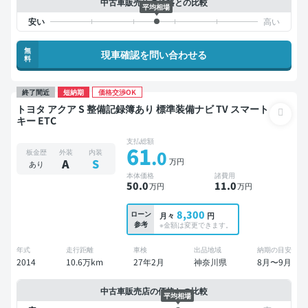
中古車販売店の価格との比較
平均相場
無
現車確認を問い合わせる
料
終了間近
短納期
価格交渉OK
トヨタ アクア S 整備記録簿あり 標準装備ナビ TV スマート
キー ETC
支払総額
61
.0
板金歴
外装
内装
万円
A
S
あり
本体価格
諸費用
50
.0
11
.0
万円
万円
8,300
ローン
月々
円
参考
※金額は変更できます。
年式
走行距離
車検
出品地域
納期の目安
2014
10.6万km
27年2月
神奈川県
8月〜9月
中古車販売店の価格との比較
平均相場