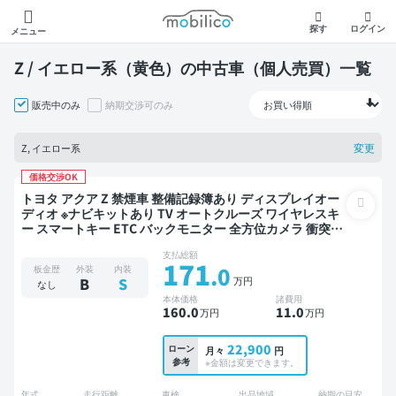
モビリコ
探す
ログイン
メニュー
Z / イエロー系（黄色）の中古車（個人売買）一覧
販売中のみ
納期交渉可のみ
変更
Z, イエロー系
価格交渉OK
トヨタ アクア Z 禁煙車 整備記録簿あり ディスプレイオー
ディオ ※ナビキットあり TV オートクルーズ ワイヤレスキ
ー スマートキー ETC バックモニター 全方位カメラ 衝突軽
減
支払総額
171
.0
板金歴
外装
内装
万円
B
S
なし
本体価格
諸費用
160
.0
11
.0
万円
万円
22,900
ローン
月々
円
参考
※金額は変更できます。
年式
走行距離
車検
出品地域
納期の目安