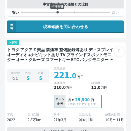
中古車販売店の価格との比較
平均相場
無
現車確認を問い合わせる
料
NEW!
トヨタ アクア Z 美品 禁煙車 整備記録簿あり ディスプレイ
オーディオ ※ナビキットあり TV ブラインドスポットモニ
ター オートクルーズ スマートキー ETC バックモニター 全
方位カメラ ドライブレコーダー 衝突軽減
支払総額
221
.0
板金歴
外装
内装
万円
S
S
なし
本体価格
諸費用
210
.0
11
.0
万円
万円
29,500
ローン
月々
円
参考
※金額は変更できます。
年式
走行距離
車検
出品地域
納期の目安
2022
2.8万km
27年3月
神奈川県
10月〜11月