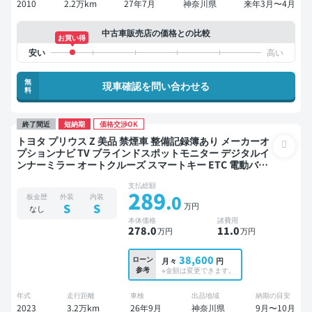
2010
2.2万km
27年7月
神奈川県
来年3月〜4月
中古車販売店の価格との比較
お買い得
無
現車確認を問い合わせる
料
終了間近
短納期
価格交渉OK
トヨタ プリウス Z 美品 禁煙車 整備記録簿あり メーカーオ
プションナビ TV ブラインドスポットモニター デジタルイ
ンナーミラー オートクルーズ スマートキー ETC 電動バッ
クドア バックモニター 全方位カメラ ドライブレコーダー
支払総額
衝突軽減
289
.0
板金歴
外装
内装
万円
S
S
なし
本体価格
諸費用
278
.0
11
.0
万円
万円
38,600
ローン
月々
円
参考
※金額は変更できます。
年式
走行距離
車検
出品地域
納期の目安
2023
3.2万km
26年9月
神奈川県
9月〜10月