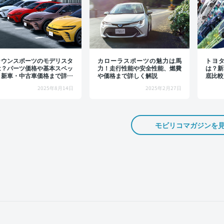
ラウンスポーツのモデリスタ
カローラスポーツの魅力は馬
トヨ
は？パーツ価格や基本スペッ
力！走行性能や安全性能、燃費
は？新
、新車・中古車価格まで詳し
や価格まで詳しく解説
底比較
解説
2025年8月14日
2025年2月27日
モビリコマガジンを