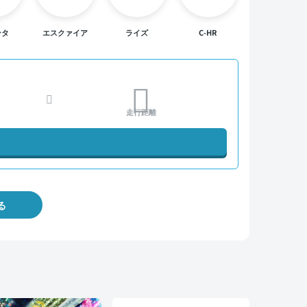
ンタ
エスクァイア
ライズ
C-HR
走行距離
る