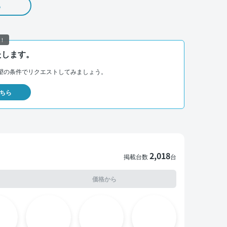
る
！
たします。
望の条件でリクエストしてみましょう。
ちら
2,018
掲載台数
台
価格から