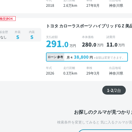
2018
2.6万km
27年8月
神奈川県
格交渉OK
トヨタ カローラスポーツ ハイブリッドG Z 美品 整備記録簿あり ディスプレイオーディオ ※ナビ
キットあり 本革シート TV ブラインドスポッ
板金歴
外装
内装
トキー ETC バックモニター ドライブレコーダ
S
S
なし
支払総額
本体価格
諸費用
291
.0
280
11
.0
.0
万円
万円
万円
38,800
ローン
参考
月々
円
※金額は変更できます。
年式
走行距離
車検
出品地域
2026
0.3万km
29年3月
神奈川県
1-2
/
2
台
お探しのクルマが見つかり
検索条件を変更してみると
気に入るクルマが見