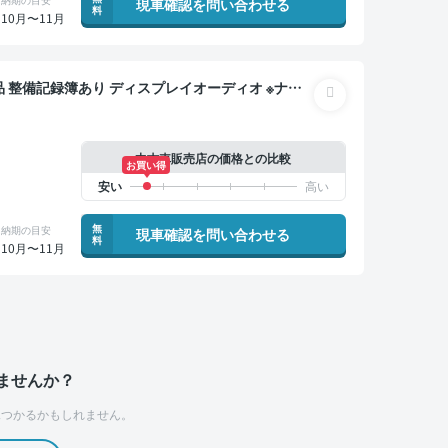
現車確認を問い合わせる
料
10月〜11月
トモニター オートクルーズ ワイヤレスキー スマー
ー 衝突軽減
中古車販売店の価格との比較
お買い得
無
納期の目安
現車確認を問い合わせる
料
10月〜11月
ませんか？
つかるかもしれません。