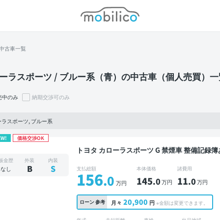
モビリコ
中古車一覧
ーラスポーツ / ブルー系（青）の中古車（個人売買）一
売中のみ
納期交渉可のみ
ラスポーツ, ブルー系
EW!
価格交渉OK
トヨタ カローラスポーツ G 禁煙車 整備記録簿あり 販売店オプションナビ TV オートクルーズ ス
マートキー ETC バックモニター ドライブレコ
板金歴
外装
内装
B
S
なし
支払総額
本体価格
諸費用
156
.0
145
11
.0
.0
万円
万円
万円
20,900
ローン
参考
月々
円
※金額は変更できます。
年式
走行距離
車検
出品地域