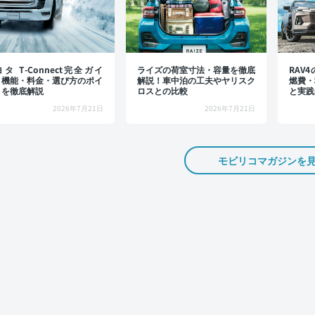
タ T-Connect完全ガイ
ライズの荷室寸法・容量を徹底
RAV
：機能・料金・選び方のポイ
解説！車中泊の工夫やヤリスク
燃費・
トを徹底解説
ロスとの比較
と実践
2026年7月21日
2026年7月21日
モビリコマガジンを