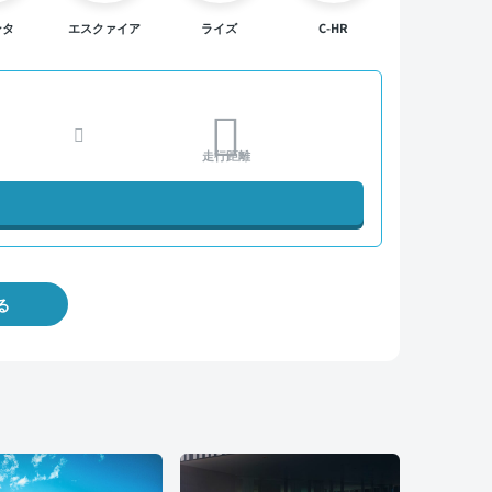
ンタ
エスクァイア
ライズ
C-HR
走行距離
る