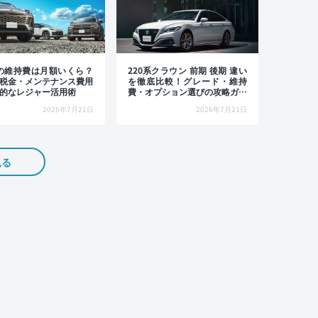
4の維持費は月額いくら？
220系クラウン 前期 後期 違い
税金・メンテナンス費用
を徹底比較！グレード・維持
的なレジャー活用術
費・オプション選びの攻略ガイ
ド
2026年7月21日
2026年7月21日
見る