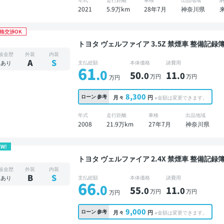
2021
5.9万km
28年7月
神奈川県
格交渉OK
トヨタ ヴェルファイア 3.5Z 禁煙車 整備記録簿あり ディスプレイオーディオ ※ナビキットあり
TV 後席モニター オートクルーズ 3列シート 
板金歴
外装
内装
ドア 7人乗り
A
S
あり
支払総額
本体価格
諸費用
61
.0
50
11
.0
.0
万円
万円
万円
8,300
ローン
参考
月々
円
※金額は変更できます。
年式
走行距離
車検
出品地域
2008
21.9万km
27年7月
神奈川県
EW!
トヨタ ヴェルファイア 2.4X 禁煙車 整備記録簿あり 販売店オプションナビ TV 3列シート スマー
トキー ETC バックモニター 両側電動スライド
板金歴
外装
内装
B
S
あり
支払総額
本体価格
諸費用
66
.0
55
11
.0
.0
万円
万円
万円
9,000
ローン
参考
月々
円
※金額は変更できます。