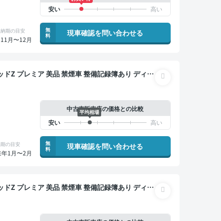
無
納期の目安
現車確認を問い合わせる
料
11月〜12月
 整備記録簿あり ディス
 TV 後席モニター ブラインドスポットモニター デ
ト スマートキー ETC サンルーフ 電動バックドア
ー 衝突軽減 両側電動スライドドア 7人乗り
中古車販売店の価格との比較
平均相場
無
納期の目安
現車確認を問い合わせる
料
来年1月〜2月
 整備記録簿あり ディス
 TV ブラインドスポットモニター デジタルインナ
キー サンルーフ 電動バックドア バックモニター 全
突軽減 両側電動スライドドア 7人乗り