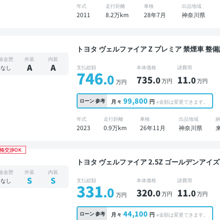
年式
走行距離
車検
出品地域
2011
8.2万km
28年7月
神奈川県
トヨタ ヴェルファイア Z プレミア 禁煙車 整備記録簿あり ディスプレイオーディオ ※ナビキット
あり 本革シート TV 後席モニター ブライン
板金歴
外装
内装
クルーズ スマートキー サンルーフ 電動バック
A
A
なし
支払総額
本体価格
諸費用
746
ダー 衝突軽減 7人乗り
.0
735
11
.0
.0
万円
万円
万円
99,800
ローン
参考
月々
円
※金額は変更できます。
年式
走行距離
車検
出品地域
2023
0.9万km
26年11月
神奈川県
格交渉OK
トヨタ ヴェルファイア 2.5Z ゴールデンアイズ 美品 禁煙車 整備記録簿あり ディスプレイオー
ィオ ※ナビキットあり TV 後席モニター オー
板金歴
外装
内装
ETC 電動バックドア バックモニター ドライ
S
S
なし
支払総額
本体価格
諸費用
331
ドア 7人乗り
.0
320
11
.0
.0
万円
万円
万円
44,100
ローン
参考
月々
円
※金額は変更できます。