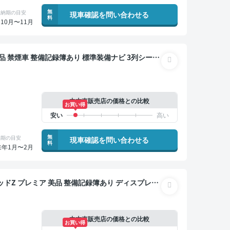
無
納期の目安
現車確認を問い合わせる
料
10月〜11月
 7人乗り
中古車販売店の価格との比較
お買い得
無
納期の目安
現車確認を問い合わせる
料
来年1月〜2月
記録簿あり ディスプレイ
 後席モニター ブラインドスポットモニター デジタル
ートキー ETC サンルーフ 電動バックドア バック
突軽減 両側電動スライドドア 7人乗り
中古車販売店の価格との比較
お買い得