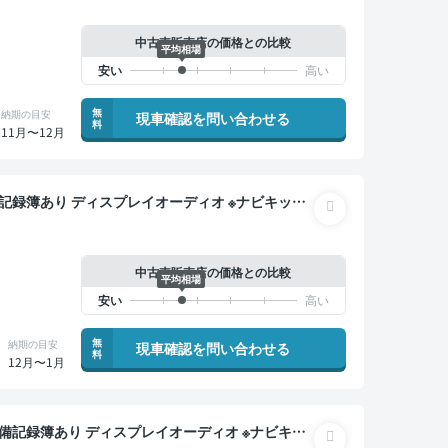
中古車販売店の価格との比較
平均相場
無
納期の目安
現車確認を問い合わせる
料
11月〜12月
ター デジタルインナーミラー オートクルーズ 3列シ
クドア バックモニター 全方位カメラ ドライブレコ
り
中古車販売店の価格との比較
平均相場
無
納期の目安
現車確認を問い合わせる
料
12月〜1月