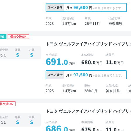
96,600
ローン
参考
月々
円
※金額は変更できます。
年式
走行距離
車検
出品地域
2023
1.5万km
26年11月
神奈川県
EW!
価格交渉OK
トヨタ ヴェルファイアハイブリッド ハイブリッドZ プレミア 美品 禁煙車
プレイオーディオ ※ナビキットあり 本革シート
板金歴
外装
内装
ジタルインナーミラー オートクルーズ 3列シー
S
S
なし
支払総額
本体価格
諸費用
691
バックモニター 全方位カメラ ドライブレコーダ
.0
680
11
.0
.0
万円
万円
万円
92,500
ローン
参考
月々
円
※金額は変更できます。
年式
走行距離
車検
出品地域
2025
1.4万km
28年1月
神奈川県
格交渉OK
トヨタ ヴェルファイアハイブリッド ハイブリッドZ プレミア 美品 禁煙車
プレイオーディオ ※ナビキットあり 本革シート
板金歴
外装
内装
ーミラー オートクルーズ 3列シート スマート
S
S
なし
支払総額
本体価格
諸費用
686
方位カメラ ドライブレコーダー フルエアロ 衝
.0
675
11
.0
.0
万円
万円
万円