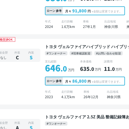
91,800
ローン
参考
月々
円
※金額は変更できます。
年式
走行距離
車検
出品地域
2024
1.6万km
27年1月
神奈川県
格交渉OK
トヨタ ヴェルファイアハイブリッド ハイブリッドZ プレミア 禁煙車 整
イオーディオ ※ナビキットあり 本革シート T
板金歴
外装
内装
#ワンオーナー
#現車確認歓迎
#お問い合わせ歓迎
ルインナーミラー オートクルーズ 3列シート ス
C
S
なし
クモニター 全方位カメラ ドライブレコーダー 
支払総額
本体価格
諸費用
646
り
.0
635
11
.0
.0
万円
万円
万円
86,800
ローン
参考
月々
円
※金額は変更できます。
年式
走行距離
車検
出品地域
2023
4.1万km
26年12月
神奈川県
トヨタ ヴェルファイア 2.5Z 美品 整備記録簿あり 販売店オプションナビ TV 後席モニター 3列シ
ート スマートキー ETC バックモニター 社外
板金歴
外装
内装
#ワンオーナー
A
S
なし