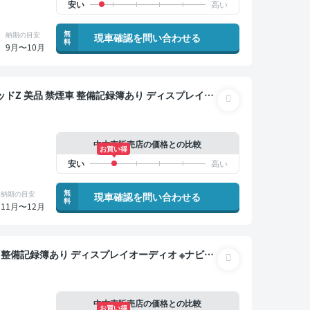
無
納期の目安
現車確認を問い合わせる
料
9月〜10月
ィスプレイオ
3列シート ワイヤレスキー スマートキー ETC バッ
突軽減 両側電動スライドドア 7人乗り
中古車販売店の価格との比較
お買い得
無
納期の目安
現車確認を問い合わせる
料
11月〜12月
インドスポットモニター デジタルインナーミラー オ
サンルーフ 電動バックドア バックモニター 全方位カ
ライドドア 7人乗り
中古車販売店の価格との比較
お買い得