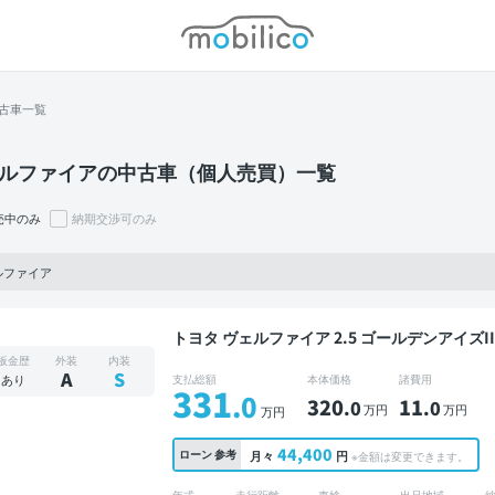
モビリコ
古車一覧
ルファイアの中古車（個人売買）一覧
売中のみ
納期交渉可のみ
ルファイア
トヨタ ヴェルファイア 2.5 ゴールデンアイズII 禁煙車 整備記録簿あり ディスプレイオーディ
TV オートクルーズ 3列シート スマートキー 
板金歴
外装
内装
ダー 衝突軽減 両側電動スライドドア 7人乗り
A
S
あり
支払総額
本体価格
諸費用
331
.0
320
11
.0
.0
万円
万円
万円
44,400
ローン
参考
月々
円
※金額は変更できます。
年式
走行距離
車検
出品地域