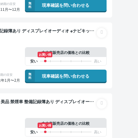
無
納期の目安
現車確認を問い合わせる
料
11月〜12月
ドスポットモニター デジタルインナーミラー オート
ドア バックモニター 全方位カメラ ドライブレコー
中古車販売店の価格との比較
お買い得
無
納期の目安
現車確認を問い合わせる
料
来年1月〜2月
デ
トクルーズ 3列シート ワイヤレスキー スマートキー
ブレコーダー 社外アルミ 衝突軽減 両側電動スライド
中古車販売店の価格との比較
お買い得