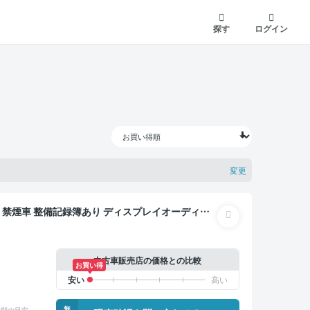
探す
ログイン
変更
オ
ETC 電動バックドア バックモニター ドライブレコー
中古車販売店の価格との比較
お買い得
無
納期の目安