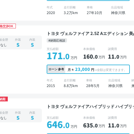
年式
走行距離
車検
出品地域
2020
3.2万km
27年10月
神奈川県
格交渉OK
トヨタ ヴェルファイア 2.5Z Aエディション 美品 禁煙車 整備記録簿あり 標準装備ナビ 3列シート
スマートキー ETC バックモニター フルエアロ
板金歴
外装
内装
#納期応相談
S
S
なし
支払総額
本体価格
諸費用
171
.0
160
11
.0
.0
万円
万円
万円
23,000
ローン
参考
月々
円
※金額は変更できます。
年式
走行距離
車検
出品地域
2015
8.8万km
28年5月
神奈川県
納期
トヨタ ヴェルファイアハイブリッド ハイブリッドZ プレミア 美品 整備
オーディオ ※ナビキットあり 本革シート TV
板金歴
外装
内装
インナーミラー オートクルーズ 3列シート スマ
S
S
なし
支払総額
本体価格
諸費用
646
モニター 全方位カメラ ドライブレコーダー 衝
.0
635
11
.0
.0
万円
万円
万円