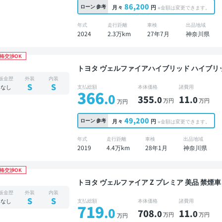
86,200
ローン
参考
月々
円
※金額は変更できます。
年式
走行距離
車検
出品地域
2024
2.3万km
27年7月
神奈川県
格交渉OK
トヨタ ヴェルファイアハイブリッド ハイブリッドZ 美品 禁煙車 整備記録簿あり デ
ーディオ ※ナビキットあり TV オートクルーズ 
板金歴
外装
内装
クモニター ドライブレコーダー 社外アルミ 衝
S
S
なし
支払総額
本体価格
諸費用
366
.0
355
11
.0
.0
万円
万円
万円
49,200
ローン
参考
月々
円
※金額は変更できます。
年式
走行距離
車検
出品地域
2019
4.4万km
28年1月
神奈川県
格交渉OK
トヨタ ヴェルファイア Z プレミア 美品 禁煙車 整備記録簿あり ディスプレイオーディオ ※ナビキ
ットあり 本革シート TV 後席モニター ブラ
板金歴
外装
内装
ートクルーズ 3列シート スマートキー ETC 
S
S
なし
支払総額
本体価格
諸費用
719
メラ ドライブレコーダー 衝突軽減 両側電動ス
.0
708
11
.0
.0
万円
万円
万円