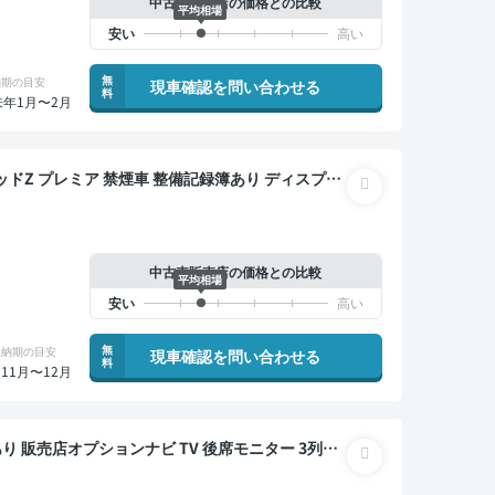
中古車販売店の価格との比較
平均相場
無
納期の目安
現車確認を問い合わせる
料
来年1月〜2月
備記録簿あり ディスプレ
V 後席モニター ブラインドスポットモニター デジタ
マートキー ETC サンルーフ 電動バックドア バッ
フルエアロ 衝突軽減 両側電動スライドドア 7人乗
中古車販売店の価格との比較
平均相場
無
納期の目安
現車確認を問い合わせる
料
11月〜12月
アルミ 両側電動スライドドア 7人乗り