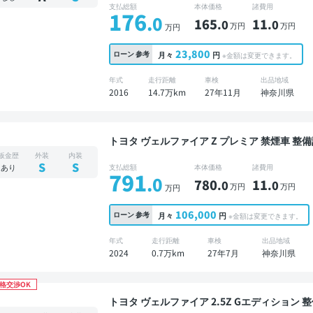
支払総額
本体価格
諸費用
176
.0
165
11
.0
.0
万円
万円
万円
23,800
ローン
参考
月々
円
※金額は変更できます。
年式
走行距離
車検
出品地域
2016
14.7万km
27年11月
神奈川県
トヨタ ヴェルファイア Z プレミア 禁煙車 整備記録簿あり ディスプレイオーディオ ※ナビキット
あり 本革シート TV ブラインドスポットモニ
板金歴
外装
内装
ート スマートキー ETC サンルーフ 電動バッ
S
S
あり
支払総額
本体価格
諸費用
791
ーダー 衝突軽減 両側電動スライドドア 7人乗
.0
780
11
.0
.0
万円
万円
万円
106,000
ローン
参考
月々
円
※金額は変更できます。
年式
走行距離
車検
出品地域
2024
0.7万km
27年7月
神奈川県
格交渉OK
トヨタ ヴェルファイア 2.5Z Gエディション 整備記録簿あり ディスプレイオーディオ ※ナビキッ