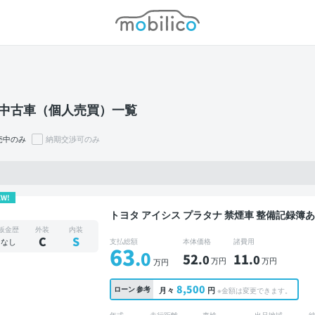
モビリコ
の中古車（個人売買）一覧
売中のみ
納期交渉可のみ
EW!
トヨタ アイシス プラタナ 禁煙車 整備記録簿あり 販売店オプションナビ TV 後席モニター 3列シ
ート スマートキー ETC ドライブレコーダー 
板金歴
外装
内装
C
S
なし
支払総額
本体価格
諸費用
63
.0
52
11
.0
.0
万円
万円
万円
8,500
ローン
参考
月々
円
※金額は変更できます。
年式
走行距離
車検
出品地域