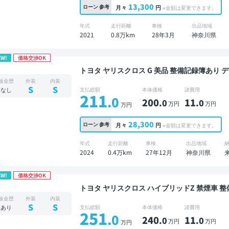
13,300
ローン
参考
月々
円
※金額は変更できます。
年式
走行距離
車検
出品地域
2021
0.8万km
28年3月
神奈川県
EW!
価格交渉OK
トヨタ ヤリスクロス G 美品 整備記録簿あり ディスプレイオーディオ ※ナビキットあり TV ブライ
ンドスポットモニター オートクルーズ スマート
板金歴
外装
内装
レコーダー 社外アルミ 衝突軽減
S
S
なし
支払総額
本体価格
諸費用
211
.0
200
11
.0
.0
万円
万円
万円
28,300
ローン
参考
月々
円
※金額は変更できます。
年式
走行距離
車検
出品地域
2024
0.4万km
27年12月
神奈川県
EW!
価格交渉OK
トヨタ ヤリスクロス ハイブリッドZ 禁煙車 整備記録簿あり ディスプレイオーディオ ※ナビキッ
トあり TV ブラインドスポットモニター オート
板金歴
外装
内装
位カメラ ドライブレコーダー 衝突軽減
S
S
あり
支払総額
本体価格
諸費用
251
.0
240
11
.0
.0
万円
万円
万円