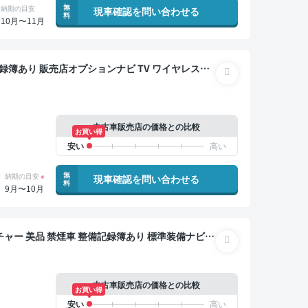
無
納期の目安
現車確認を問い合わせる
料
10月〜11月
ブレコーダー 衝突軽減
中古車販売店の価格との比較
お買い得
無
納期の目安
※
現車確認を問い合わせる
料
9月〜10月
標準装備ナビ
 ワイヤレスキー ETC バックモニター ドライブ
中古車販売店の価格との比較
お買い得