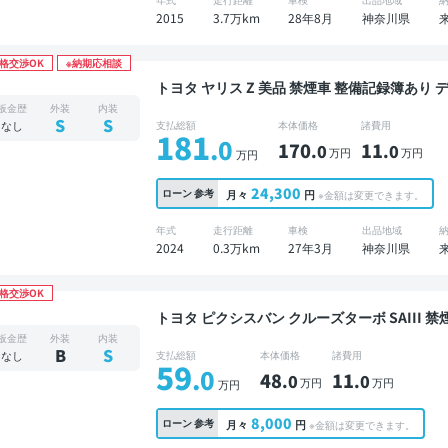
2015
3.7万km
28年8月
神奈川県
格交渉OK
※納期応相談
トヨタ ヤリス Z 美品 禁煙車 整備記録簿あり ディスプレイオーディオ TV ブラインドスポットモ
ニター オートクルーズ スマートキー ETC バ
板金歴
外装
内装
突軽減
S
S
なし
支払総額
本体価格
諸費用
181
.0
170
11
.0
.0
万円
万円
万円
24,300
ローン
参考
月々
円
※金額は変更できます。
年式
走行距離
車検
出品地域
2024
0.3万km
27年3月
神奈川県
格交渉OK
トヨタ ピクシスバン クルーズターボ SAIII 禁煙車 整備記録簿あり 社外ナビ TV ワイヤレスキー
ETC ドライブレコーダー 衝突軽減
板金歴
外装
内装
B
S
なし
支払総額
本体価格
諸費用
59
.0
48
11
.0
.0
万円
万円
万円
8,000
ローン
参考
月々
円
※金額は変更できます。