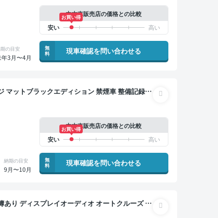
中古車販売店の価格との比較
お買い得
無
納期の目安
現車確認を問い合わせる
料
来年3月〜4月
ブラックエディション 禁煙車 整備記録簿
 TV ブラインドスポットモニター オートクルーズ
ー 全方位カメラ ドライブレコーダー 衝突軽減
中古車販売店の価格との比較
お買い得
無
納期の目安
現車確認を問い合わせる
料
9月〜10月
レコーダー 衝突軽減