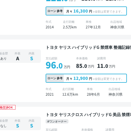
16,300
ローン
参考
月々
円
※金額は変更できます。
年式
走行距離
車検
出品地域
2014
2.5万km
27年12月
神奈川県
トヨタ ヤリス ハイブリッドG 禁煙車 整備記録簿あり ディスプレイオーディオ ※ナビキットあり
TV ブラインドスポットモニター オートクルーズ
板金歴
外装
内装
コーダー 衝突軽減
A
S
あり
支払総額
本体価格
諸費用
96
.0
85
11
.0
.0
万円
万円
万円
12,900
ローン
参考
月々
円
※金額は変更できます。
年式
走行距離
車検
出品地域
2021
12.6万km
28年6月
神奈川県
格交渉OK
トヨタ ヤリスクロス ハイブリッドG 美品 禁煙車 整備記録簿あり ディスプレイオーディオ ※ナビ
キットあり ブラインドスポットモニター オート
板金歴
外装
内装
#ワンオーナー
クモニター ドライブレコーダー 衝突軽減
S
S
なし
支払総額
本体価格
諸費用