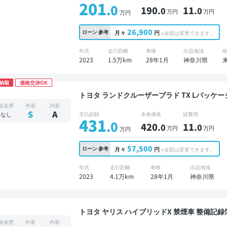
201
.0
190
11
.0
.0
万円
万円
万円
26,900
ローン
参考
月々
円
※金額は変更できます。
年式
走行距離
車検
出品地域
2023
1.5万km
28年1月
神奈川県
納期
価格交渉OK
トヨタ ランドクルーザープラド TX Lパッケージ マット
あり ディスプレイオーディオ ※ナビキットあり
板金歴
外装
内装
スマートキー ETC サンルーフ バックモニタ
S
A
なし
支払総額
本体価格
諸費用
431
.0
420
11
.0
.0
万円
万円
万円
57,500
ローン
参考
月々
円
※金額は変更できます。
年式
走行距離
車検
出品地域
2023
4.1万km
28年1月
神奈川県
トヨタ ヤリス ハイブリッドX 禁煙車 整備記録簿あり ディスプレイオーディオ オートクルーズ ワ
イヤレスキー ETC バックモニター ドライブ
板金歴
外装
内装