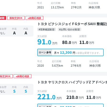
年式
走行距離
車検
出品地域
2021
13.1万km
27年2月
神奈川県
納期
価格交渉OK
※納期応相談
トヨタ ピクシスジョイ F Gターボ SAIII 整備記録簿あり 販売店オプションナビ TV ワイヤレスキ
ー スマートキー ETC バックモニター ドライ
板金歴
外装
内装
#現車確認歓迎
#お問い合わせ歓迎
A
A
なし
支払総額
本体価格
諸費用
91
.0
80
11
.0
.0
万円
万円
万円
12,300
ローン
参考
月々
円
※金額は変更できます。
年式
走行距離
車検
出品地域
2020
5.6万km
27年8月
神奈川県
格交渉OK
※納期応相談
トヨタ ヤリスクロス ハイブリッドZ アドベンチャー 美品 禁煙車 整備記録簿あり 
TV ブラインドスポットモニター オートクルーズ
板金歴
外装
内装
レコーダー 衝突軽減
S
S
なし
支払総額
本体価格
諸費用
221
.0
210
11
.0
.0
万円
万円
万円