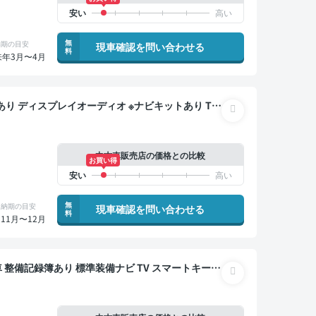
無
納期の目安
現車確認を問い合わせる
料
来年3月〜4月
中古車販売店の価格との比較
お買い得
無
納期の目安
現車確認を問い合わせる
料
11月〜12月