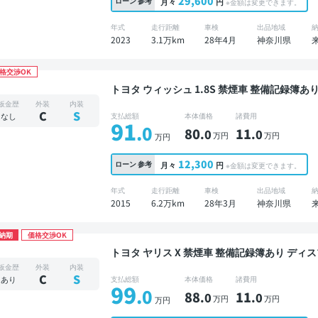
29,600
ローン
参考
月々
円
※金額は変更できます。
年式
走行距離
車検
出品地域
2023
3.1万km
28年4月
神奈川県
格交渉OK
トヨタ ウィッシュ 1.8S 禁煙車 整備記録簿あり ディスプレイオーディオ TV 後席モニター 3列シ
ート ワイヤレスキー ETC バックモニター 7人
板金歴
外装
内装
C
S
なし
支払総額
本体価格
諸費用
91
.0
80
11
.0
.0
万円
万円
万円
12,300
ローン
参考
月々
円
※金額は変更できます。
年式
走行距離
車検
出品地域
2015
6.2万km
28年3月
神奈川県
納期
価格交渉OK
トヨタ ヤリス X 禁煙車 整備記録簿あり ディスプレイオーディオ ※ナビキットあり スマートキー
ETC バックモニター ドライブレコーダー 衝突
板金歴
外装
内装
C
S
あり
支払総額
本体価格
諸費用
99
.0
88
11
.0
.0
万円
万円
万円