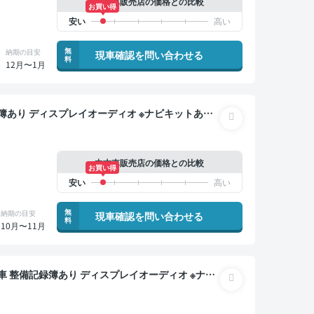
中古車販売店の価格との比較
お買い得
無
納期の目安
現車確認を問い合わせる
料
12月〜1月
 スマートキー ETC バックモニター ドライブレ
中古車販売店の価格との比較
お買い得
無
納期の目安
現車確認を問い合わせる
料
10月〜11月
クルーズ ワイヤレスキー スマートキー ETC バッ