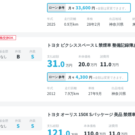
33,600
ローン
参考
月々
円
※金額は変更できます。
年式
走行距離
車検
出品地域
2025
0.9万km
28年2月
神奈川県
格交渉OK
トヨタ ピクシススペース L 禁煙車 整備記録簿あり ディスプレイオーディオ ※ナビキットあり TV
ワイヤレスキー ETC
板金歴
外装
内装
B
S
なし
支払総額
本体価格
諸費用
31
.0
20
11
.0
.0
万円
万円
万円
4,300
ローン
参考
月々
円
※金額は変更できます。
年式
走行距離
車検
出品地域
2012
7.9万km
27年9月
神奈川県
トヨタ オーリス 150X Sパッケージ 美品 禁煙車 整備記録簿あり 標準装備ナビ TV スマートキー
ETC バックモニター
板金歴
外装
内装
S
S
なし
支払総額
本体価格
諸費用
121
.0
110
11
.0
.0
万円
万円
万円