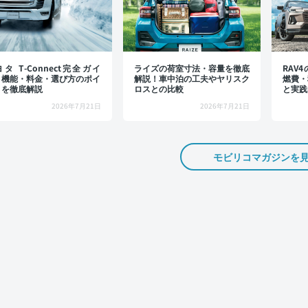
タ T-Connect完全ガイ
ライズの荷室寸法・容量を徹底
RAV
：機能・料金・選び方のポイ
解説！車中泊の工夫やヤリスク
燃費・
トを徹底解説
ロスとの比較
と実践
2026年7月21日
2026年7月21日
モビリコマガジンを