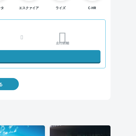
ンタ
エスクァイア
ライズ
C-HR
走行距離
る