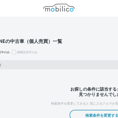
モビリコ
ONEの中古車（個人売買）一覧
売中のみ
納期交渉可のみ
E
お探しの条件に該当する
見つかりませんでし
検索条件を変更してみると
気に入るクルマが見
検索条件を変更す