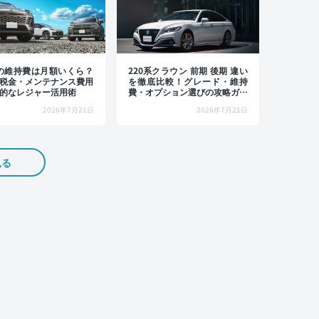
4の維持費は月額いくら？
220系クラウン 前期 後期 違い
税金・メンテナンス費用
を徹底比較！グレード・維持
的なレジャー活用術
費・オプション選びの攻略ガイ
ド
2026年7月21日
2026年7月21日
見る