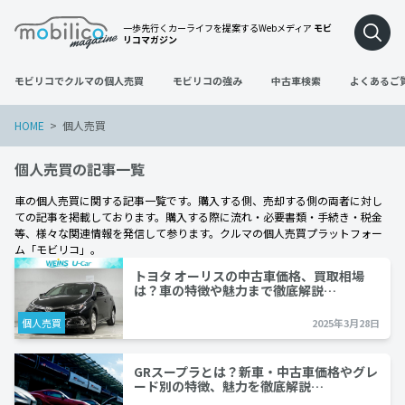
一歩先行くカーライフを提案するWebメディア
モビ
リコマガジン
モビリコでクルマの個人売買
モビリコの強み
中古車検索
よくあるご
HOME
個人売買
個人売買の記事一覧
車の個人売買に関する記事一覧です。購入する側、売却する側の両者に対し
ての記事を掲載しております。購入する際に流れ・必要書類・手続き・税金
等、様々な関連情報を発信して参ります。クルマの個人売買プラットフォー
ム「モビリコ」。
トヨタ オーリスの中古車価格、買取相場
は？車の特徴や魅力まで徹底解説…
個人売買
2025年3月28日
GRスープラとは？新車・中古車価格やグレ
ード別の特徴、魅力を徹底解説…