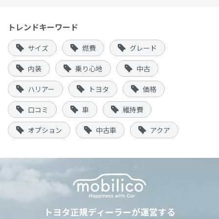
トレンドキーワード
サイズ
燃費
グレード
内装
乗り心地
中古
ハリアー
トヨタ
価格
口コミ
車
維持費
オプション
中古車
アクア
トヨタ正規ディーラーが運営する