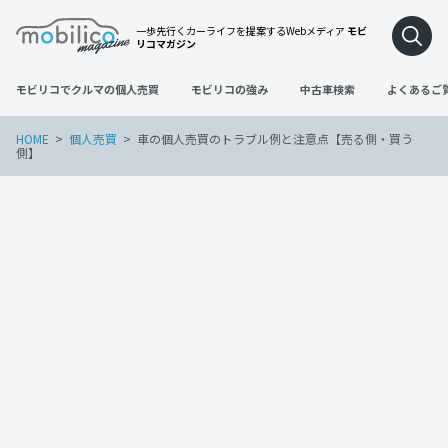
一歩先行くカーライフを提案するWebメディア
モビ
リコマガジン
モビリコでクルマの個人売買
モビリコの強み
中古車検索
よくあるご
HOME
個人売買
車の個人売買のトラブル例と注意点【売る側・買う
側】
個人売買
2021年10月6日
車の個人売買のトラブル例と注意点【売
る側・買う側】