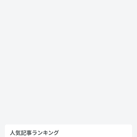
らではの魅力、中古価格や基本スペック
まで大公開…
2023年6月28日
ノア
中古車の個人売買でトラブルを防ぐため
の対策とは？手続きの流れや注意点、契
約書に入れるべき項目を徹底解…
2023年6月28日
個人売買
ヴォクシーの煌めき2とは？シリーズごと
の違いや基本スペック、新車・中古車・
買取価格まで徹底解説…
2023年7月23日
ヴォクシー
人気記事ランキング