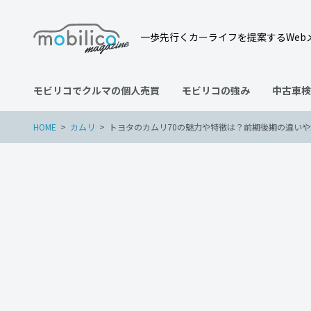
一歩先行くカーライフを提案するWeb
モビリコでクルマの個人売買
モビリコの強み
中古車検
HOME
カムリ
トヨタのカムリ70の魅力や特徴は？前期後期の違い
カムリ
個人売買
車の買い替え
2023年11月27日
トヨタのカムリ70の魅力
能、中古車価格を解説