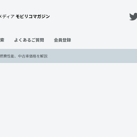
メディア
モビリコマガジン
索
よくあるご質問
会員登録
や燃費性能、中古車価格を解説
や特徴は？前期後期の違いや燃費