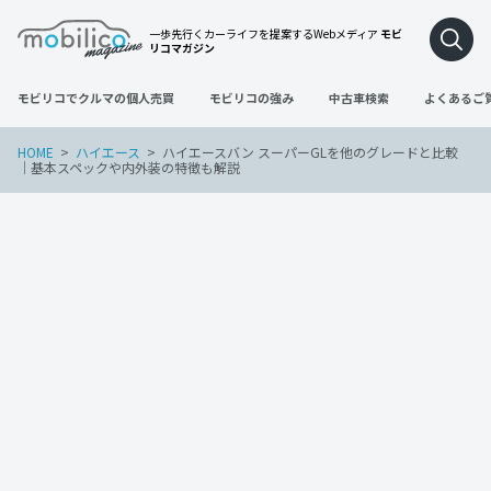
一歩先行くカーライフを提案するWebメディア
モビ
リコマガジン
モビリコでクルマの個人売買
モビリコの強み
中古車検索
よくあるご
HOME
ハイエース
ハイエースバン スーパーGLを他のグレードと比較
｜基本スペックや内外装の特徴も解説
ハイエース
2024年9月1日
ハイエースバン スーパーGLを他のグレー
ドと比較 ｜基本スペックや内外装の特徴
も解説