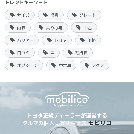
トレンドキーワード
サイズ
燃費
グレード
内装
乗り心地
中古
ハリアー
トヨタ
価格
口コミ
車
維持費
オプション
中古車
アクア
トヨタ正規ディーラーが運営する
モビリコ
クルマの個人売買サービス