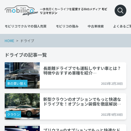
一歩先行くカーライフを提案するWebメディア
モビ
リコマガジン
モビリコでクルマの個人売買
モビリコの強み
中古車検索
よくあるご
HOME
ドライブ
ドライブの記事一覧
長距離ドライブでも運転しやすい車とは？
特徴やおすすめ車種を紹介…
車の買い替え
2023年2月28日
新型クラウンのオプションでもっと快適な
ドライブを！オプション装備を徹底解説…
クラウン
2022年9月30日
プリウスαのオプションでもっと快適なド