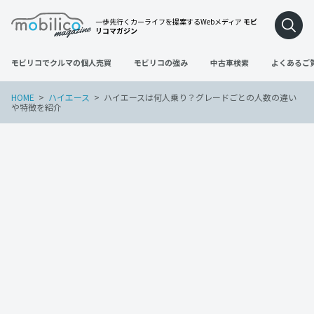
一歩先行くカーライフを提案するWebメディア
モビ
リコマガジン
モビリコでクルマの個人売買
モビリコの強み
中古車検索
よくあるご
HOME
ハイエース
ハイエースは何人乗り？グレードごとの人数の違い
や特徴を紹介
ハイエース
2023年2月9日
ハイエースは何人乗り？グレードごとの
人数の違いや特徴を紹介