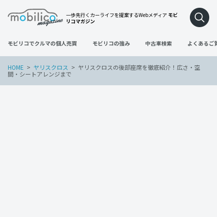
一歩先行くカーライフを提案するWebメディア
モビ
リコマガジン
モビリコでクルマの個人売買
モビリコの強み
中古車検索
よくあるご
HOME
ヤリスクロス
ヤリスクロスの後部座席を徹底紹介！広さ・空
間・シートアレンジまで
ヤリスクロス
2023年4月20日
ヤリスクロスの後部座席を徹底紹介！広
さ・空間・シートアレンジまで