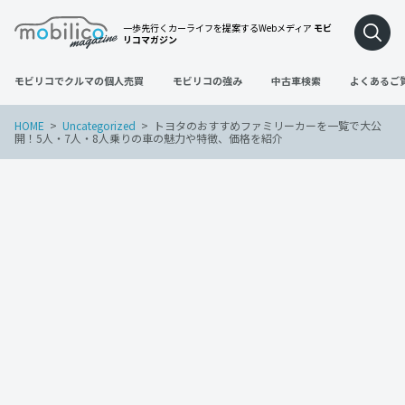
一歩先行くカーライフを提案するWebメディア
モビ
リコマガジン
モビリコでクルマの個人売買
モビリコの強み
中古車検索
よくあるご
HOME
Uncategorized
トヨタのおすすめファミリーカーを一覧で大公
開！5人・7人・8人乗りの車の魅力や特徴、価格を紹介
Uncategorized
2023年12月26日
トヨタのおすすめファミリーカーを一覧
で大公開！5人・7人・8人乗りの車の魅力
や特徴、価格を紹介