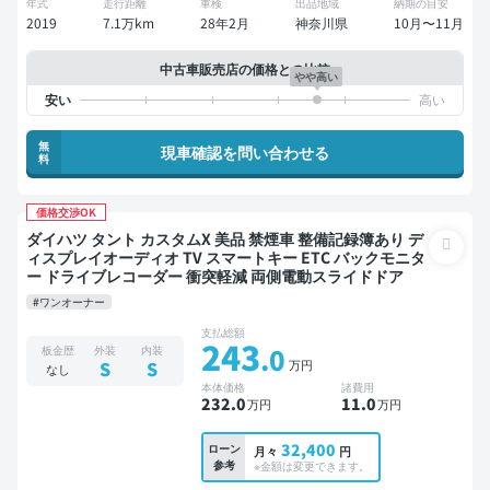
年式
走行距離
車検
出品地域
納期の目安
2019
7.1万km
28年2月
神奈川県
10月〜11月
中古車販売店の価格との比較
やや高い
無
現車確認を問い合わせる
料
価格交渉OK
ダイハツ タント カスタムX 美品 禁煙車 整備記録簿あり デ
ィスプレイオーディオ TV スマートキー ETC バックモニタ
ー ドライブレコーダー 衝突軽減 両側電動スライドドア
#ワンオーナー
支払総額
243
.0
板金歴
外装
内装
万円
S
S
なし
本体価格
諸費用
232
.0
11
.0
万円
万円
32,400
ローン
月々
円
参考
※金額は変更できます。