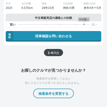
年式
走行距離
車検
出品地域
納期の目安
2025
0.5万km
28年10月
神奈川県
来年4月〜5月
中古車販売店の価格との比較
やや高い
無
現車確認を問い合わせる
料
1-4
/
4
台
お探しのクルマが見つかりませんか？
検索条件を変更してみると
気に入るクルマが見つかるかもしれません。
検索条件を変更する