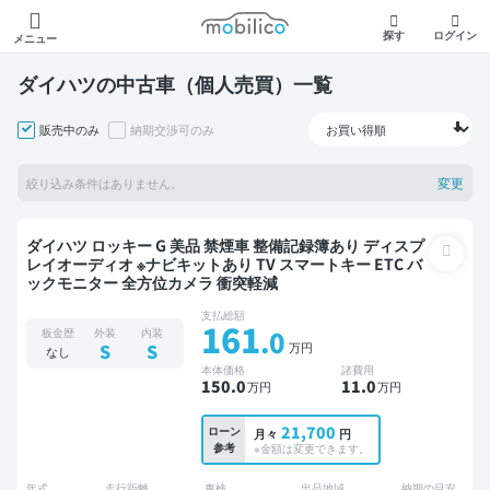
モビリコ
探す
ログイン
メニュー
ダイハツの中古車（個人売買）一覧
販売中のみ
納期交渉可のみ
変更
絞り込み条件はありません。
ダイハツ ロッキー G 美品 禁煙車 整備記録簿あり ディスプ
レイオーディオ ※ナビキットあり TV スマートキー ETC バ
ックモニター 全方位カメラ 衝突軽減
支払総額
161
.0
板金歴
外装
内装
万円
S
S
なし
本体価格
諸費用
150
.0
11
.0
万円
万円
21,700
ローン
月々
円
参考
※金額は変更できます。
年式
走行距離
車検
出品地域
納期の目安