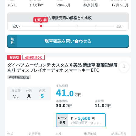
2021
3.3万km
28年6月
神奈川県
12月〜1月
中古車販売店の価格との比較
お買い得
無
現車確認を問い合わせる
料
短納期
価格交渉OK
ダイハツ ムーヴコンテ カスタム X 美品 禁煙車 整備記録簿
あり ディスプレイオーディオ スマートキー ETC
#現車確認歓迎
支払総額
41
.0
板金歴
外装
内装
万円
A
S
なし
本体価格
諸費用
30
.0
11
.0
万円
万円
5,600
ローン
月々
円
参考
※金額は変更できます。
年式
走行距離
車検
出品地域
納期の目安