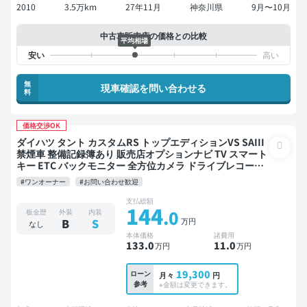
2010
3.5万km
27年11月
神奈川県
9月〜10月
中古車販売店の価格との比較
平均相場
無
現車確認を問い合わせる
料
価格交渉OK
ダイハツ タント カスタムRS トップエディションVS SAIII
禁煙車 整備記録簿あり 販売店オプションナビ TV スマート
キー ETC バックモニター 全方位カメラ ドライブレコーダ
ー 衝突軽減 両側電動スライドドア
#ワンオーナー
#お問い合わせ歓迎
支払総額
144
.0
板金歴
外装
内装
万円
B
S
なし
本体価格
諸費用
133
.0
11
.0
万円
万円
19,300
ローン
月々
円
参考
※金額は変更できます。