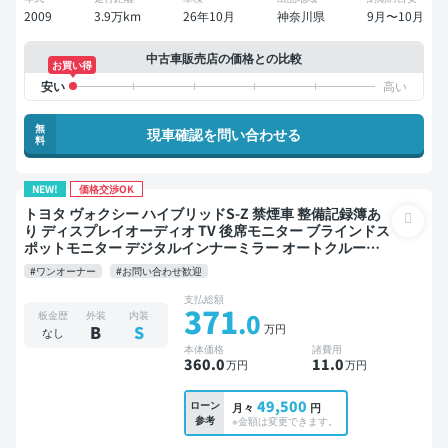
2009
3.9万km
26年10月
神奈川県
9月〜10月
中古車販売店の価格との比較
お買い得
無
現車確認を問い合わせる
料
NEW!
価格交渉OK
トヨタ ヴォクシー ハイブリッドS-Z 禁煙車 整備記録簿あ
り ディスプレイオーディオ TV 後席モニター ブラインドス
ポットモニター デジタルインナーミラー オートクルーズ 3
列シート スマートキー ETC 電動バックドア バックモニタ
#ワンオーナー
#お問い合わせ歓迎
ー 全方位カメラ ドライブレコーダー 衝突軽減 両側電動ス
ライドドア 7人乗り
支払総額
371
.0
板金歴
外装
内装
万円
B
S
なし
本体価格
諸費用
360
.0
11
.0
万円
万円
49,500
ローン
月々
円
参考
※金額は変更できます。