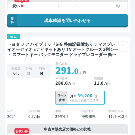
無
現車確認を問い合わせる
料
NEW!
トヨタ ノア ハイブリッドS-G 整備記録簿あり ディスプレ
イオーディオ ※ナビキットあり TV オートクルーズ 3列シー
ト スマートキー バックモニター ドライブレコーダー 衝突
軽減 7人乗り
支払総額
291
.0
板金歴
外装
内装
万円
D
B
なし
本体価格
諸費用
280
.0
11
.0
万円
万円
39,200
ローン
月々
円
参考
※金額は変更できます。
年式
走行距離
車検
出品地域
納期の目安
2024
0.5万km
27年4月
神奈川県
11月〜12月
中古車販売店の価格との比較
お買い得