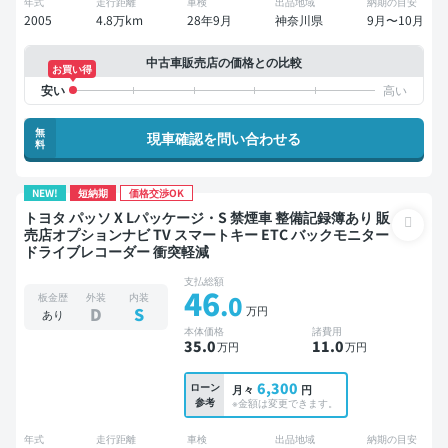
年式
走行距離
車検
出品地域
納期の目安
2005
4.8万km
28年9月
神奈川県
9月〜10月
中古車販売店の価格との比較
お買い得
無
現車確認を問い合わせる
料
NEW!
短納期
価格交渉OK
トヨタ パッソ X Lパッケージ・S 禁煙車 整備記録簿あり 販
売店オプションナビ TV スマートキー ETC バックモニター
ドライブレコーダー 衝突軽減
支払総額
46
.0
板金歴
外装
内装
万円
D
S
あり
本体価格
諸費用
35
.0
11
.0
万円
万円
6,300
ローン
月々
円
参考
※金額は変更できます。
年式
走行距離
車検
出品地域
納期の目安