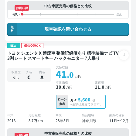
中古車販売店の価格との比較
お買い得
無
現車確認を問い合わせる
料
NEW!
価格交渉OK
トヨタ シエンタ X 禁煙車 整備記録簿あり 標準装備ナビ TV
3列シート スマートキー バックモニター 7人乗り
支払総額
41
.0
板金歴
外装
内装
万円
C
A
なし
本体価格
諸費用
30
.0
11
.0
万円
万円
5,600
ローン
月々
円
参考
※金額は変更できます。
年式
走行距離
車検
出品地域
納期の目安
2013
8.7万km
28年3月
神奈川県
11月〜12月
中古車販売店の価格との比較
お買い得