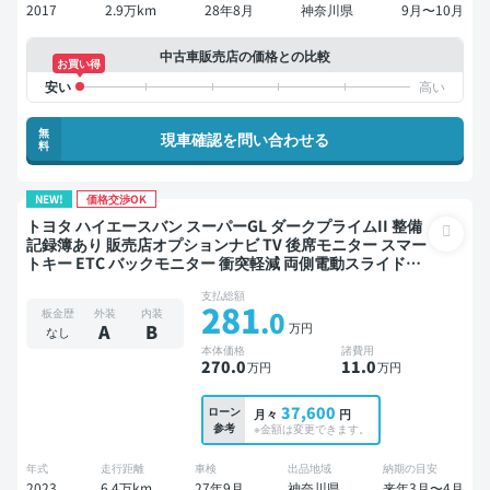
2017
2.9万km
28年8月
神奈川県
9月〜10月
中古車販売店の価格との比較
お買い得
無
現車確認を問い合わせる
料
NEW!
価格交渉OK
トヨタ ハイエースバン スーパーGL ダークプライムII 整備
記録簿あり 販売店オプションナビ TV 後席モニター スマー
トキー ETC バックモニター 衝突軽減 両側電動スライドド
ア
支払総額
281
.0
板金歴
外装
内装
万円
A
B
なし
本体価格
諸費用
270
.0
11
.0
万円
万円
37,600
ローン
月々
円
参考
※金額は変更できます。
年式
走行距離
車検
出品地域
納期の目安
2023
6.4万km
27年9月
神奈川県
来年3月〜4月