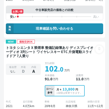
中古車販売店の価格との比較
お買い得
無
現車確認を問い合わせる
料
NEW!
価格交渉OK
トヨタ シエンタ X 禁煙車 整備記録簿あり ディスプレイオ
ーディオ 3列シート ワイヤレスキー ETC 片側電動スライ
ドドア 7人乗り
支払総額
102
.0
板金歴
外装
内装
万円
D
A
なし
本体価格
諸費用
91
.0
11
.0
万円
万円
13,800
ローン
月々
円
参考
※金額は変更できます。
年式
走行距離
車検
出品地域
納期の目安
2021
4.0万km
28年8月
神奈川県
11月〜12月