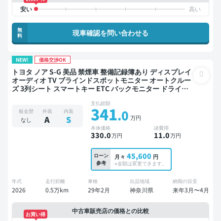
無
現車確認を問い合わせる
料
NEW!
価格交渉OK
トヨタ ノア S-G 美品 禁煙車 整備記録簿あり ディスプレイ
オーディオ TV ブラインドスポットモニター オートクルー
ズ 3列シート スマートキー ETC バックモニター ドライブ
レコーダー 衝突軽減 両側電動スライドドア 7人乗り
支払総額
341
.0
板金歴
外装
内装
万円
A
S
なし
本体価格
諸費用
330
.0
11
.0
万円
万円
45,600
ローン
月々
円
参考
※金額は変更できます。
年式
走行距離
車検
出品地域
納期の目安
2026
0.5万km
29年2月
神奈川県
来年3月〜4月
中古車販売店の価格との比較
お買い得