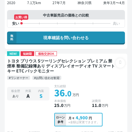
2020
7.1万km
27年7月
神奈川県
来年3月〜4月
中古車販売店の価格との比較
お買い得
無
現車確認を問い合わせる
料
NEW!
短納期
価格交渉OK
トヨタ プリウス Sツーリングセレクション プレミアム 禁
煙車 整備記録簿あり ディスプレイオーディオ TV スマート
キー ETC バックモニター
#ワンオーナー
#お問い合わせ歓迎
支払総額
36
.0
板金歴
外装
内装
万円
A
S
あり
本体価格
諸費用
25
.0
11
.0
万円
万円
4,900
ローン
月々
円
参考
※金額は変更できます。