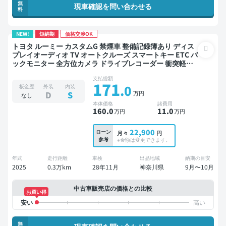
無
現車確認を問い合わせる
料
NEW!
短納期
価格交渉OK
トヨタ ルーミー カスタムG 禁煙車 整備記録簿あり ディス
プレイオーディオ TV オートクルーズ スマートキー ETC バ
ックモニター 全方位カメラ ドライブレコーダー 衝突軽減
両側電動スライドドア
支払総額
171
.0
板金歴
外装
内装
万円
D
S
なし
本体価格
諸費用
160
.0
11
.0
万円
万円
22,900
ローン
月々
円
参考
※金額は変更できます。
年式
走行距離
車検
出品地域
納期の目安
2025
0.3万km
28年11月
神奈川県
9月〜10月
中古車販売店の価格との比較
お買い得
無