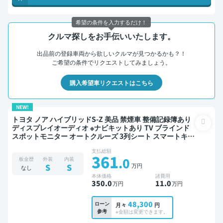
希望の条件を入力するだけ！
クルマ探しをお手伝いいたします。
出品前の登録車両から欲しいクルマが見つかるかも？！
ご希望の条件でリクエストしてみましょう。
購入希望車リクエストはこちら
NEW!
トヨタ ノア ハイブリッドS-Z 美品 禁煙車 整備記録簿あり
ディスプレイオーディオ ※ナビキットあり TV ブラインド
スポットモニター オートクルーズ 3列シート スマートキー
ETC 電動バックドア バックモニター ドライブレコーダー
支払総額
衝突軽減 両側電動スライドドア 7人乗り
361
.0
板金歴
外装
内装
万円
S
S
なし
本体価格
諸費用
350
.0
11
.0
万円
万円
48,300
ローン
月々
円
参考
※金額は変更できます。