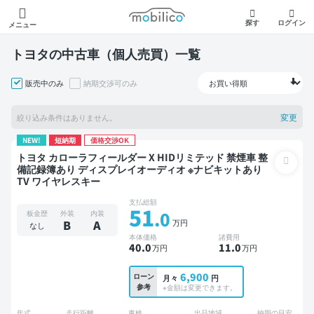
モビリコ
探す
ログイン
メニュー
トヨタの中古車（個人売買）一覧
販売中のみ
納期交渉可のみ
変更
絞り込み条件はありません。
NEW!
短納期
価格交渉OK
トヨタ カローラフィールダー X HIDリミテッド 禁煙車 整
備記録簿あり ディスプレイオーディオ ※ナビキットあり
TV ワイヤレスキー
支払総額
51
.0
板金歴
外装
内装
万円
B
A
なし
本体価格
諸費用
40
.0
11
.0
万円
万円
6,900
ローン
月々
円
参考
※金額は変更できます。
年式
走行距離
車検
出品地域
納期の目安