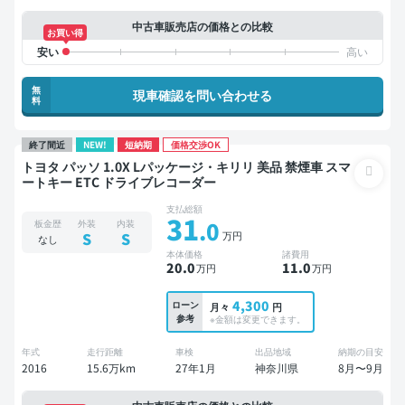
中古車販売店の価格との比較
お買い得
無
現車確認を問い合わせる
料
終了間近
NEW!
短納期
価格交渉OK
トヨタ パッソ 1.0X Lパッケージ・キリリ 美品 禁煙車 スマ
ートキー ETC ドライブレコーダー
支払総額
31
.0
板金歴
外装
内装
万円
S
S
なし
本体価格
諸費用
20
.0
11
.0
万円
万円
4,300
ローン
月々
円
参考
※金額は変更できます。
年式
走行距離
車検
出品地域
納期の目安
2016
15.6万km
27年1月
神奈川県
8月〜9月