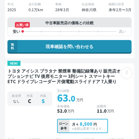
年式
走行距離
車検
出品地域
納期の目安
2025
0.1万km
28年3月
神奈川県
来年2月〜3月
中古車販売店の価格との比較
お買い得
無
現車確認を問い合わせる
料
NEW!
トヨタ アイシス プラタナ 禁煙車 整備記録簿あり 販売店オ
プションナビ TV 後席モニター 3列シート スマートキー
ETC ドライブレコーダー 片側電動スライドドア 7人乗り
支払総額
63
.0
板金歴
外装
内装
万円
C
S
なし
本体価格
諸費用
52
.0
11
.0
万円
万円
8,500
ローン
月々
円
参考
※金額は変更できます。