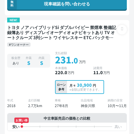
無
現車確認を問い合わせる
料
NEW!
トヨタ ノア ハイブリッドSi ダブルバイビー 禁煙車 整備記
録簿あり ディスプレイオーディオ ※ナビキットあり TV オ
ートクルーズ 3列シート ワイヤレスキー ETC バックモニ
ター ドライブレコーダー 両側電動スライドドア 7人乗り
#ワンオーナー
支払総額
231
.0
板金歴
外装
内装
万円
S
S
あり
本体価格
諸費用
220
.0
11
.0
万円
万円
30,900
ローン
月々
円
参考
※金額は変更できます。
年式
走行距離
車検
出品地域
納期の目安
2018
2.7万km
27年8月
神奈川県
10月〜11月
中古車販売店の価格との比較
お買い得