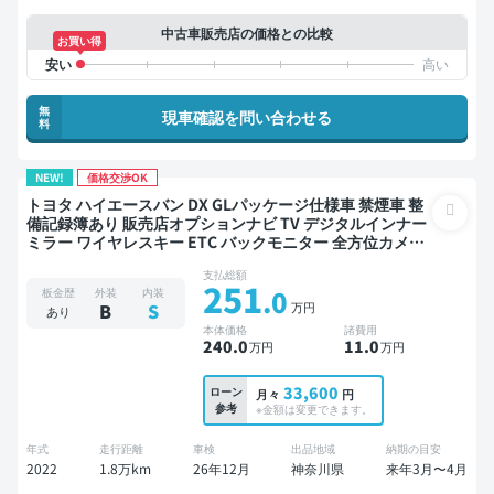
中古車販売店の価格との比較
お買い得
無
現車確認を問い合わせる
料
NEW!
価格交渉OK
トヨタ ハイエースバン DX GLパッケージ仕様車 禁煙車 整
備記録簿あり 販売店オプションナビ TV デジタルインナー
ミラー ワイヤレスキー ETC バックモニター 全方位カメラ
衝突軽減
支払総額
251
.0
板金歴
外装
内装
万円
B
S
あり
本体価格
諸費用
240
.0
11
.0
万円
万円
33,600
ローン
月々
円
参考
※金額は変更できます。
年式
走行距離
車検
出品地域
納期の目安
2022
1.8万km
26年12月
神奈川県
来年3月〜4月