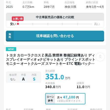
年式
走行距離
車検
出品地域
納期の目安
2025
0.7万km
28年7月
神奈川県
来年3月〜4月
中古車販売店の価格との比較
お買い得
無
現車確認を問い合わせる
料
NEW!
トヨタ カローラクロス Z 美品 禁煙車 整備記録簿あり ディ
スプレイオーディオ ※ナビキットあり ブラインドスポット
モニター オートクルーズ スマートキー ETC 電動バックド
ア バックモニター 全方位カメラ ドライブレコーダー 衝突
支払総額
軽減
351
.0
板金歴
外装
内装
万円
A
S
なし
本体価格
諸費用
340
.0
11
.0
万円
万円
47,100
ローン
月々
円
参考
※金額は変更できます。
年式
走行距離
車検
出品地域
納期の目安