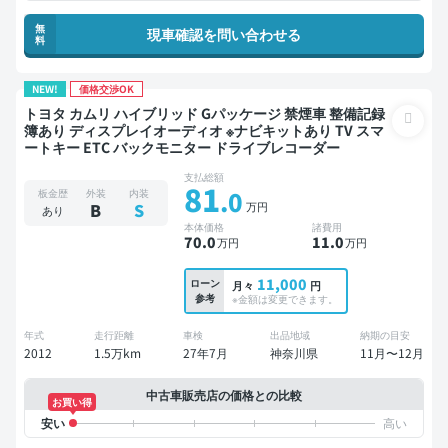
無
現車確認を問い合わせる
料
NEW!
価格交渉OK
トヨタ カムリ ハイブリッド Gパッケージ 禁煙車 整備記録
簿あり ディスプレイオーディオ ※ナビキットあり TV スマ
ートキー ETC バックモニター ドライブレコーダー
支払総額
81
.0
板金歴
外装
内装
万円
B
S
あり
本体価格
諸費用
70
.0
11
.0
万円
万円
11,000
ローン
月々
円
参考
※金額は変更できます。
年式
走行距離
車検
出品地域
納期の目安
2012
1.5万km
27年7月
神奈川県
11月〜12月
中古車販売店の価格との比較
お買い得