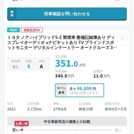
無
現車確認を問い合わせる
料
NEW!
価格交渉OK
トヨタ ノア ハイブリッドS-Z 禁煙車 整備記録簿あり ディ
スプレイオーディオ ※ナビキットあり TV ブラインドスポ
ットモニター デジタルインナーミラー オートクルーズ 3列
シート スマートキー ETC 電動バックドア バックモニター
支払総額
衝突軽減 両側電動スライドドア 7人乗り
351
.0
板金歴
外装
内装
万円
S
A
なし
本体価格
諸費用
340
.0
11
.0
万円
万円
46,800
ローン
月々
円
参考
※金額は変更できます。
年式
走行距離
車検
出品地域
納期の目安
2022
2.7万km
27年8月
神奈川県
来年4月〜5月
中古車販売店の価格との比較
お買い得