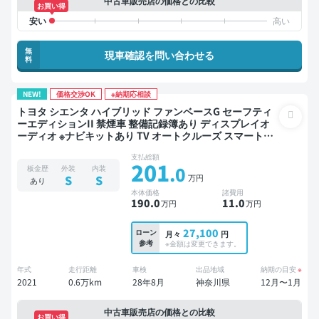
中古車販売店の価格との比較
お買い得
無
現車確認を問い合わせる
料
NEW!
価格交渉OK
※納期応相談
トヨタ シエンタ ハイブリッド ファンベースG セーフティ
ーエディションII 禁煙車 整備記録簿あり ディスプレイオ
ーディオ ※ナビキットあり TV オートクルーズ スマートキ
ー ETC バックモニター ドライブレコーダー 衝突軽減 両側
支払総額
電動スライドドア
201
.0
板金歴
外装
内装
万円
S
S
あり
本体価格
諸費用
190
.0
11
.0
万円
万円
27,100
ローン
月々
円
参考
※金額は変更できます。
年式
走行距離
車検
出品地域
納期の目安
※
2021
0.6万km
28年8月
神奈川県
12月〜1月
中古車販売店の価格との比較
お買い得