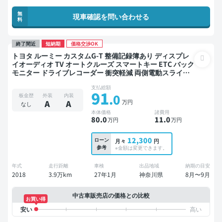
無
現車確認を問い合わせる
料
終了間近
短納期
価格交渉OK
トヨタ ルーミー カスタムG-T 整備記録簿あり ディスプレ
イオーディオ TV オートクルーズ スマートキー ETC バック
モニター ドライブレコーダー 衝突軽減 両側電動スライド
ドア
支払総額
91
.0
板金歴
外装
内装
万円
A
A
なし
本体価格
諸費用
80
.0
11
.0
万円
万円
12,300
ローン
月々
円
参考
※金額は変更できます。
年式
走行距離
車検
出品地域
納期の目安
2018
3.9万km
27年1月
神奈川県
8月〜9月
中古車販売店の価格との比較
お買い得