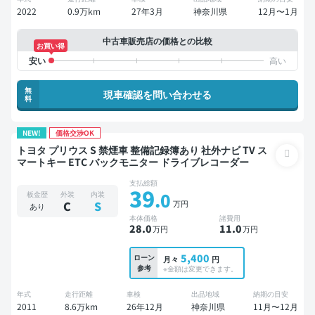
2022
0.9万km
27年3月
神奈川県
12月〜1月
中古車販売店の価格との比較
お買い得
無
現車確認を問い合わせる
料
NEW!
価格交渉OK
トヨタ プリウス S 禁煙車 整備記録簿あり 社外ナビ TV ス
マートキー ETC バックモニター ドライブレコーダー
支払総額
39
.0
板金歴
外装
内装
万円
C
S
あり
本体価格
諸費用
28
.0
11
.0
万円
万円
5,400
ローン
月々
円
参考
※金額は変更できます。
年式
走行距離
車検
出品地域
納期の目安
2011
8.6万km
26年12月
神奈川県
11月〜12月