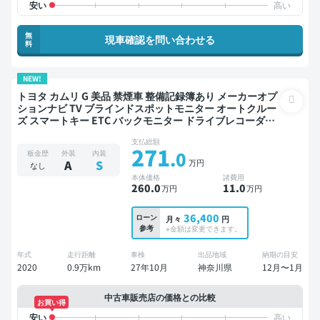
無
現車確認を問い合わせる
料
NEW!
トヨタ カムリ G 美品 禁煙車 整備記録簿あり メーカーオプ
ションナビ TV ブラインドスポットモニター オートクルー
ズ スマートキー ETC バックモニター ドライブレコーダー
衝突軽減
支払総額
271
.0
板金歴
外装
内装
万円
A
S
なし
本体価格
諸費用
260
.0
11
.0
万円
万円
36,400
ローン
月々
円
参考
※金額は変更できます。
年式
走行距離
車検
出品地域
納期の目安
2020
0.9万km
27年10月
神奈川県
12月〜1月
中古車販売店の価格との比較
お買い得