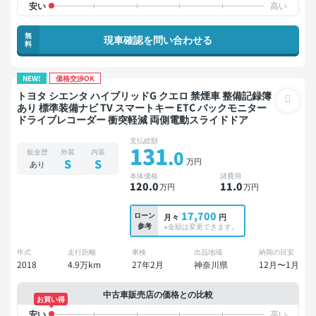
無
現車確認を問い合わせる
料
NEW!
価格交渉OK
トヨタ シエンタ ハイブリッドG クエロ 禁煙車 整備記録簿
あり 標準装備ナビ TV スマートキー ETC バックモニター
ドライブレコーダー 衝突軽減 両側電動スライドドア
支払総額
131
.0
板金歴
外装
内装
万円
S
S
あり
本体価格
諸費用
120
.0
11
.0
万円
万円
17,700
ローン
月々
円
参考
※金額は変更できます。
年式
走行距離
車検
出品地域
納期の目安
2018
4.9万km
27年2月
神奈川県
12月〜1月
中古車販売店の価格との比較
お買い得