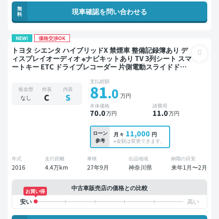
無
現車確認を問い合わせる
料
NEW!
価格交渉OK
トヨタ シエンタ ハイブリッドX 禁煙車 整備記録簿あり デ
ィスプレイオーディオ ※ナビキットあり TV 3列シート スマ
ートキー ETC ドライブレコーダー 片側電動スライドドア
7人乗り
支払総額
81
.0
板金歴
外装
内装
万円
C
S
なし
本体価格
諸費用
70
.0
11
.0
万円
万円
11,000
ローン
月々
円
参考
※金額は変更できます。
年式
走行距離
車検
出品地域
納期の目安
2016
4.4万km
27年9月
神奈川県
来年1月〜2月
中古車販売店の価格との比較
お買い得