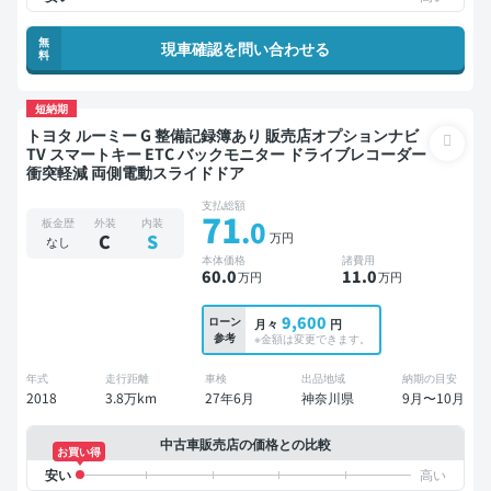
無
現車確認を問い合わせる
料
短納期
トヨタ ルーミー G 整備記録簿あり 販売店オプションナビ
TV スマートキー ETC バックモニター ドライブレコーダー
衝突軽減 両側電動スライドドア
支払総額
71
.0
板金歴
外装
内装
万円
C
S
なし
本体価格
諸費用
60
.0
11
.0
万円
万円
9,600
ローン
月々
円
参考
※金額は変更できます。
年式
走行距離
車検
出品地域
納期の目安
2018
3.8万km
27年6月
神奈川県
9月〜10月
中古車販売店の価格との比較
お買い得