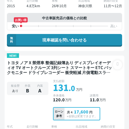
年式
走行距離
車検
出品地域
納期の目安
2015
4.8万km
26年10月
神奈川県
11月〜12月
中古車販売店の価格との比較
お買い得
無
現車確認を問い合わせる
料
NEW!
トヨタ ノア X 禁煙車 整備記録簿あり ディスプレイオーデ
ィオ TV オートクルーズ 3列シート スマートキー ETC バッ
クモニター ドライブレコーダー 衝突軽減 片側電動スライ
ドドア 7人乗り
支払総額
131
.0
板金歴
外装
内装
万円
B
A
あり
本体価格
諸費用
120
.0
11
.0
万円
万円
17,600
ローン
月々
円
参考
※金額は変更できます。
年式
走行距離
車検
出品地域
納期の目安