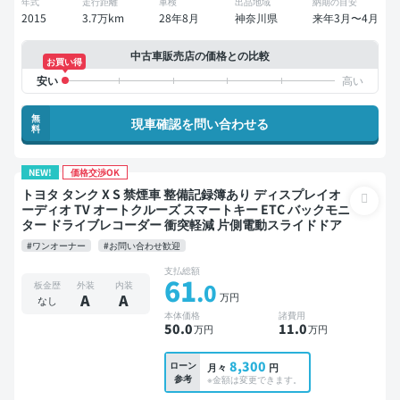
年式
走行距離
車検
出品地域
納期の目安
2015
3.7万km
28年8月
神奈川県
来年3月〜4月
中古車販売店の価格との比較
お買い得
無
現車確認を問い合わせる
料
NEW!
価格交渉OK
トヨタ タンク X S 禁煙車 整備記録簿あり ディスプレイオ
ーディオ TV オートクルーズ スマートキー ETC バックモニ
ター ドライブレコーダー 衝突軽減 片側電動スライドドア
#ワンオーナー
#お問い合わせ歓迎
支払総額
61
.0
板金歴
外装
内装
万円
A
A
なし
本体価格
諸費用
50
.0
11
.0
万円
万円
8,300
ローン
月々
円
参考
※金額は変更できます。