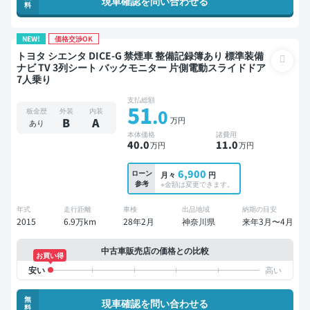
現車確認を問い合わせる
料
NEW!
価格交渉OK
トヨタ シエンタ DICE-G 禁煙車 整備記録簿あり 標準装備
ナビ TV 3列シート バックモニター 片側電動スライドドア
7人乗り
支払総額
51
.0
板金歴
外装
内装
万円
B
A
あり
本体価格
諸費用
40
.0
11
.0
万円
万円
6,900
ローン
月々
円
参考
※金額は変更できます。
年式
走行距離
車検
出品地域
納期の目安
2015
6.9万km
28年2月
神奈川県
来年3月〜4月
中古車販売店の価格との比較
お買い得
無
現車確認を問い合わせる
料