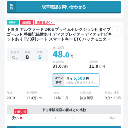
無
現車確認を問い合わせる
料
NEW!
短納期
価格交渉OK
トヨタ アルファード 240S プライムセレクションII タイプ
ゴールド 整備記録簿あり ディスプレイオーディオ ※ナビキ
ットあり TV 3列シート スマートキー ETC バックモニター
ドライブレコーダー 両側電動スライドドア 7人乗り
支払総額
48
.0
板金歴
外装
内装
万円
B
S
なし
本体価格
諸費用
37
.0
11
.0
万円
万円
6,500
ローン
月々
円
参考
※金額は変更できます。
年式
走行距離
車検
出品地域
納期の目安
2010
12.4万km
27年11月
神奈川県
9月〜10月
中古車販売店の価格との比較
お買い得