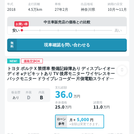
年式
走行距離
車検
出品地域
納期の目安
2018
4.5万km
27年2月
神奈川県
10月〜11月
中古車販売店の価格との比較
お買い得
無
現車確認を問い合わせる
料
NEW!
価格交渉OK
トヨタ ポルテ X 禁煙車 整備記録簿あり ディスプレイオー
ディオ ※ナビキットあり TV 後席モニター ワイヤレスキー
バックモニター ドライブレコーダー 片側電動スライドド
ア
支払総額
36
.0
板金歴
外装
内装
万円
D
B
あり
本体価格
諸費用
25
.0
11
.0
万円
万円
5,000
ローン
月々
円
参考
※金額は変更できます。