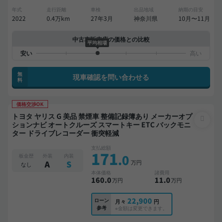
年式
走行距離
車検
出品地域
納期の目安
2022
0.4万km
27年3月
神奈川県
10月〜11月
中古車販売店の価格との比較
平均相場
無
現車確認を問い合わせる
料
価格交渉OK
トヨタ ヤリス G 美品 禁煙車 整備記録簿あり メーカーオプ
ションナビ オートクルーズ スマートキー ETC バックモニ
ター ドライブレコーダー 衝突軽減
支払総額
171
.0
板金歴
外装
内装
万円
A
S
なし
本体価格
諸費用
160
.0
11
.0
万円
万円
22,900
ローン
月々
円
参考
※金額は変更できます。