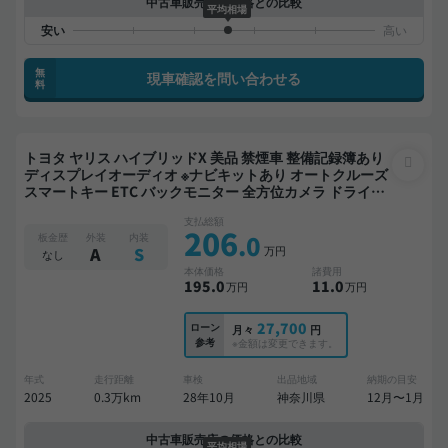
中古車販売店の価格との比較
平均相場
無
現車確認を問い合わせる
料
トヨタ ヤリス ハイブリッドX 美品 禁煙車 整備記録簿あり
ディスプレイオーディオ ※ナビキットあり オートクルーズ
スマートキー ETC バックモニター 全方位カメラ ドライブ
レコーダー 衝突軽減
支払総額
206
.0
板金歴
外装
内装
万円
A
S
なし
本体価格
諸費用
195
.0
11
.0
万円
万円
27,700
ローン
月々
円
参考
※金額は変更できます。
年式
走行距離
車検
出品地域
納期の目安
2025
0.3万km
28年10月
神奈川県
12月〜1月
中古車販売店の価格との比較
平均相場