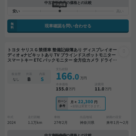
中古車販売店の価格との比較
平均相場
無
現車確認を問い合わせる
料
トヨタ ヤリス G 禁煙車 整備記録簿あり ディスプレイオー
ディオ ※ナビキットあり TV ブラインドスポットモニター
スマートキー ETC バックモニター 全方位カメラ ドライブ
レコーダー 衝突軽減
支払総額
166
.0
板金歴
外装
内装
万円
B
S
なし
本体価格
諸費用
155
.0
11
.0
万円
万円
22,300
ローン
月々
円
参考
※金額は変更できます。
年式
走行距離
車検
出品地域
納期の目安
2024
1.1万km
27年2月
神奈川県
来年1月〜2月
中古車販売店の価格との比較