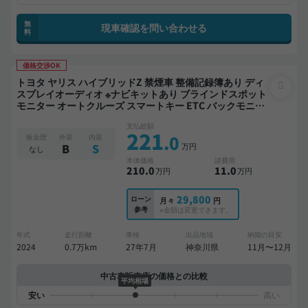
無
現車確認を問い合わせる
料
価格交渉OK
トヨタ ヤリス ハイブリッドZ 禁煙車 整備記録簿あり ディ
スプレイオーディオ ※ナビキットあり ブラインドスポット
モニター オートクルーズ スマートキー ETC バックモニタ
ー 全方位カメラ ドライブレコーダー 衝突軽減
支払総額
221
.0
板金歴
外装
内装
万円
B
S
なし
本体価格
諸費用
210
.0
11
.0
万円
万円
29,800
ローン
月々
円
参考
※金額は変更できます。
年式
走行距離
車検
出品地域
納期の目安
2024
0.7万km
27年7月
神奈川県
11月〜12月
中古車販売店の価格との比較
平均相場