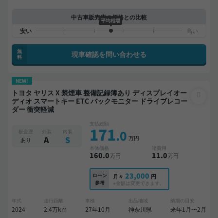
中古車販売店の価格との比較
平均相場
無
現車確認を問い合わせる
料
NEW!
トヨタ ヤリス X 禁煙車 整備記録簿あり ディスプレイオー
ディオ スマートキー ETC バックモニター ドライブレコー
ダー 衝突軽減
支払総額
171
.0
板金歴
外装
内装
万円
A
S
あり
本体価格
諸費用
160
.0
11
.0
万円
万円
23,000
ローン
月々
円
参考
※金額は変更できます。
年式
走行距離
車検
出品地域
納期の目安
2024
2.4万km
27年10月
神奈川県
来年1月〜2月