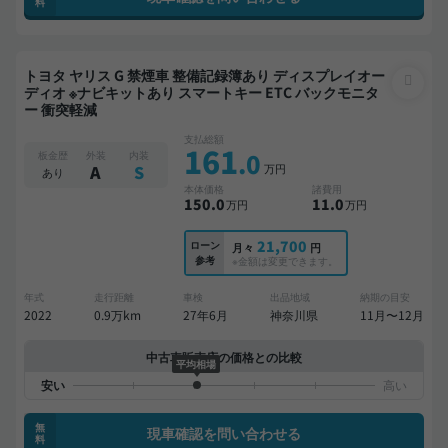
料
トヨタ ヤリス G 禁煙車 整備記録簿あり ディスプレイオー
ディオ ※ナビキットあり スマートキー ETC バックモニタ
ー 衝突軽減
支払総額
161
.0
板金歴
外装
内装
万円
A
S
あり
本体価格
諸費用
150
.0
11
.0
万円
万円
21,700
ローン
月々
円
参考
※金額は変更できます。
年式
走行距離
車検
出品地域
納期の目安
2022
0.9万km
27年6月
神奈川県
11月〜12月
中古車販売店の価格との比較
平均相場
無
現車確認を問い合わせる
料