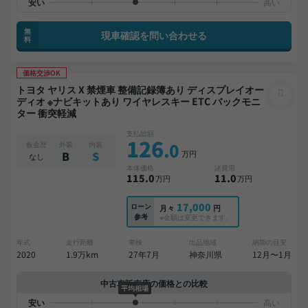
無
現車確認を問い合わせる
料
価格交渉OK
トヨタ ヤリス X 禁煙車 整備記録簿あり ディスプレイオー
ディオ ※ナビキットあり ワイヤレスキー ETC バックモニ
ター 衝突軽減
支払総額
126
.0
板金歴
外装
内装
万円
B
S
なし
本体価格
諸費用
115
.0
11
.0
万円
万円
17,000
ローン
月々
円
参考
※金額は変更できます。
年式
走行距離
車検
出品地域
納期の目安
2020
1.9万km
27年7月
神奈川県
12月〜1月
中古車販売店の価格との比較
平均相場