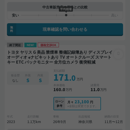
中古車販売店の価格との比較
平均相場
無
現車確認を問い合わせる
料
終了間近
NEW!
価格交渉OK
トヨタ ヤリス G 美品 禁煙車 整備記録簿あり ディスプレイ
オーディオ ※ナビキットあり TV オートクルーズ スマート
キー ETC バックモニター 全方位カメラ 衝突軽減
支払総額
171
.0
板金歴
外装
内装
万円
S
S
なし
本体価格
諸費用
160
.0
11
.0
万円
万円
23,100
ローン
月々
円
参考
※金額は変更できます。
年式
走行距離
車検
出品地域
納期の目安
2023
1.1万km
26年9月
神奈川県
11月〜12月