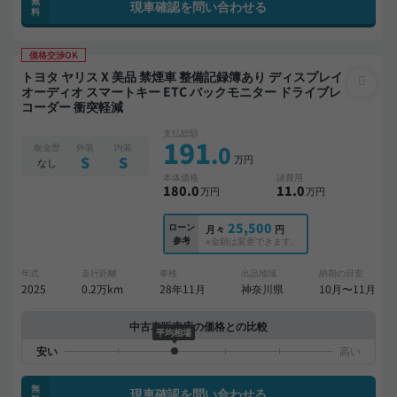
無
現車確認を問い合わせる
料
価格交渉OK
トヨタ ヤリス X 美品 禁煙車 整備記録簿あり ディスプレイ
オーディオ スマートキー ETC バックモニター ドライブレ
コーダー 衝突軽減
支払総額
191
.0
板金歴
外装
内装
万円
S
S
なし
本体価格
諸費用
180
.0
11
.0
万円
万円
25,500
ローン
月々
円
参考
※金額は変更できます。
年式
走行距離
車検
出品地域
納期の目安
2025
0.2万km
28年11月
神奈川県
10月〜11月
中古車販売店の価格との比較
平均相場
無
現車確認を問い合わせる