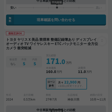
中古車販売店の価格との比較
平均相場
無
現車確認を問い合わせる
料
価格交渉OK
トヨタ ヤリス X 美品 禁煙車 整備記録簿あり ディスプレイ
オーディオ TV ワイヤレスキー ETC バックモニター 全方位
カメラ 衝突軽減
支払総額
171
.0
板金歴
外装
内装
万円
S
S
なし
本体価格
諸費用
160
.0
11
.0
万円
万円
22,900
ローン
月々
円
参考
※金額は変更できます。
年式
走行距離
車検
出品地域
納期の目安
2024
0.5万km
27年7月
神奈川県
10月〜11月
中古車販売店の価格との比較
平均相場