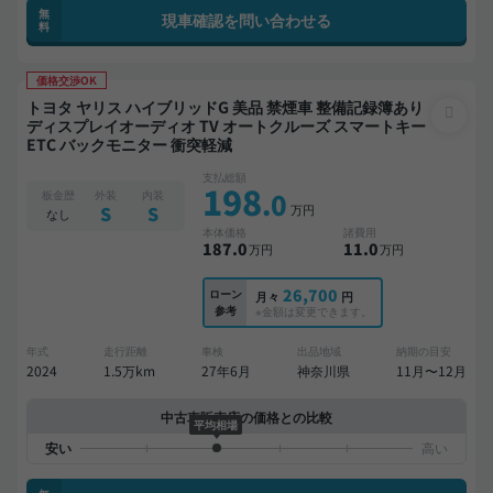
無
現車確認を問い合わせる
料
価格交渉OK
トヨタ ヤリス ハイブリッドG 美品 禁煙車 整備記録簿あり
ディスプレイオーディオ TV オートクルーズ スマートキー
ETC バックモニター 衝突軽減
支払総額
198
.0
板金歴
外装
内装
万円
S
S
なし
本体価格
諸費用
187
.0
11
.0
万円
万円
26,700
ローン
月々
円
参考
※金額は変更できます。
年式
走行距離
車検
出品地域
納期の目安
2024
1.5万km
27年6月
神奈川県
11月〜12月
中古車販売店の価格との比較
平均相場