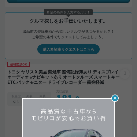
希望の条件を入力するだけ！
クルマ探しをお手伝いいたします。
出品前の登録車両から欲しいクルマが見つかるかも？！
ご希望の条件でリクエストしてみましょう。
購入希望車リクエストはこちら
価格交渉OK
トヨタ ヤリス X 美品 禁煙車 整備記録簿あり ディスプレイ
オーディオ ※ナビキットあり オートクルーズ スマートキー
ETC バックモニター ドライブレコーダー 衝突軽減
支払総額
181
.0
板金歴
外装
内装
万円
S
S
なし
本体価格
諸費用
170
.0
11
.0
万円
万円
24,200
ローン
月々
円
参考
※金額は変更できます。