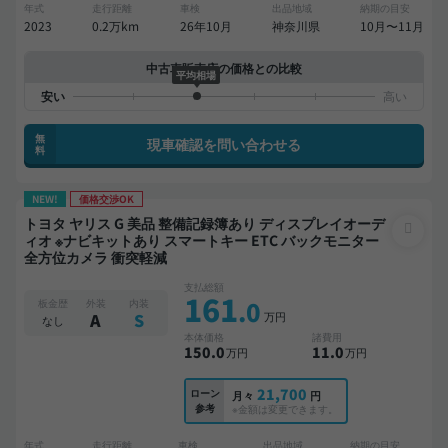
年式
走行距離
車検
出品地域
納期の目安
2023
0.2万km
26年10月
神奈川県
10月〜11月
中古車販売店の価格との比較
平均相場
無
現車確認を問い合わせる
料
NEW!
価格交渉OK
トヨタ ヤリス G 美品 整備記録簿あり ディスプレイオーデ
ィオ ※ナビキットあり スマートキー ETC バックモニター
全方位カメラ 衝突軽減
支払総額
161
.0
板金歴
外装
内装
万円
A
S
なし
本体価格
諸費用
150
.0
11
.0
万円
万円
21,700
ローン
月々
円
参考
※金額は変更できます。
年式
走行距離
車検
出品地域
納期の目安