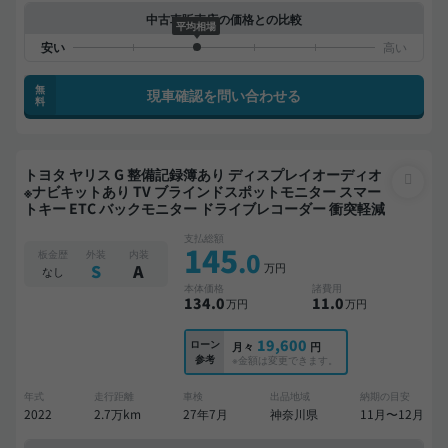
中古車販売店の価格との比較
平均相場
無
現車確認を問い合わせる
料
トヨタ ヤリス G 整備記録簿あり ディスプレイオーディオ
※ナビキットあり TV ブラインドスポットモニター スマー
トキー ETC バックモニター ドライブレコーダー 衝突軽減
支払総額
145
.0
板金歴
外装
内装
万円
S
A
なし
本体価格
諸費用
134
.0
11
.0
万円
万円
19,600
ローン
月々
円
参考
※金額は変更できます。
年式
走行距離
車検
出品地域
納期の目安
2022
2.7万km
27年7月
神奈川県
11月〜12月