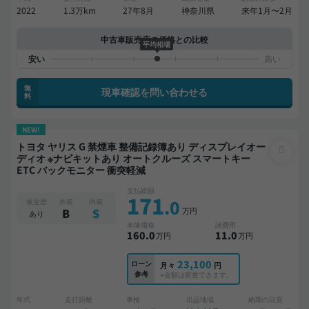
2022
1.3万km
27年8月
神奈川県
来年1月〜2月
中古車販売店の価格との比較
平均相場
無
現車確認を問い合わせる
料
NEW!
トヨタ ヤリス G 禁煙車 整備記録簿あり ディスプレイオー
ディオ ※ナビキットあり オートクルーズ スマートキー
ETC バックモニター 衝突軽減
支払総額
171
.0
板金歴
外装
内装
万円
B
S
あり
本体価格
諸費用
160
.0
11
.0
万円
万円
23,100
ローン
月々
円
参考
※金額は変更できます。
年式
走行距離
車検
出品地域
納期の目安