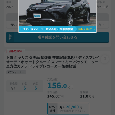
年式
走行距離
車検
出品地域
納期の目安
2026
0.1万km
29年4月
神奈川県
10月〜11月
中古車販売店の価格との比較
平均相場
無
現車確認を問い合わせる
料
価格交渉OK
トヨタ ヤリス G 美品 禁煙車 整備記録簿あり ディスプレイ
オーディオ オートクルーズ スマートキー バックモニター
全方位カメラ ドライブレコーダー 衝突軽減
#ワンオーナー
支払総額
156
.0
板金歴
外装
内装
万円
S
S
なし
本体価格
諸費用
145
.0
11
.0
万円
万円
20,900
ローン
月々
円
参考
※金額は変更できます。