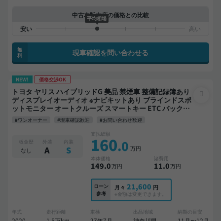
中古車販売店の価格との比較
平均相場
無
現車確認を問い合わせる
料
NEW!
価格交渉OK
トヨタ ヤリス ハイブリッドG 美品 禁煙車 整備記録簿あり
ディスプレイオーディオ ※ナビキットあり ブラインドスポ
ットモニター オートクルーズ スマートキー ETC バックモ
ニター ドライブレコーダー 衝突軽減
#ワンオーナー
#現車確認歓迎
#お問い合わせ歓迎
支払総額
160
.0
板金歴
外装
内装
万円
A
S
なし
本体価格
諸費用
149
.0
11
.0
万円
万円
21,600
ローン
月々
円
参考
※金額は変更できます。
年式
走行距離
車検
出品地域
納期の目安
2020
1.5万km
27年7月
神奈川県
11月〜12月