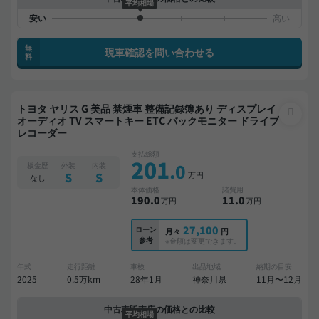
平均相場
無
現車確認を問い合わせる
料
トヨタ ヤリス G 美品 禁煙車 整備記録簿あり ディスプレイ
オーディオ TV スマートキー ETC バックモニター ドライブ
レコーダー
支払総額
201
.0
板金歴
外装
内装
万円
S
S
なし
本体価格
諸費用
190
.0
11
.0
万円
万円
27,100
ローン
月々
円
参考
※金額は変更できます。
年式
走行距離
車検
出品地域
納期の目安
2025
0.5万km
28年1月
神奈川県
11月〜12月
中古車販売店の価格との比較
平均相場