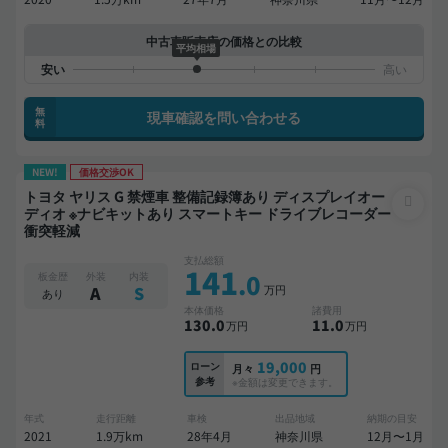
中古車販売店の価格との比較
平均相場
無
現車確認を問い合わせる
料
NEW!
価格交渉OK
トヨタ ヤリス G 禁煙車 整備記録簿あり ディスプレイオー
ディオ ※ナビキットあり スマートキー ドライブレコーダー
衝突軽減
支払総額
141
.0
板金歴
外装
内装
万円
A
S
あり
本体価格
諸費用
130
.0
11
.0
万円
万円
19,000
ローン
月々
円
参考
※金額は変更できます。
年式
走行距離
車検
出品地域
納期の目安
2021
1.9万km
28年4月
神奈川県
12月〜1月