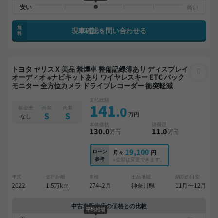
無
現車確認を問い合わせる
料
トヨタ ヤリス X 美品 禁煙車 整備記録簿あり ディスプレイ
オーディオ ※ナビキットあり ワイヤレスキー ETC バック
モニター 全方位カメラ ドライブレコーダー 衝突軽減
支払総額
141
.0
板金歴
外装
内装
万円
S
S
なし
本体価格
諸費用
130
.0
11
.0
万円
万円
19,100
ローン
月々
円
参考
※金額は変更できます。
年式
走行距離
車検
出品地域
納期の目安
2022
1.5万km
27年2月
神奈川県
11月〜12月
中古車販売店の価格との比較
平均相場