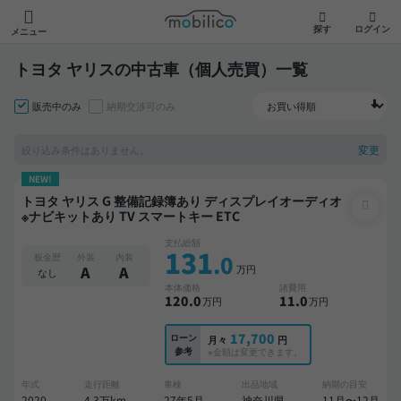
モビリコ
探す
ログイン
メニュー
トヨタ ヤリスの中古車（個人売買）一覧
販売中のみ
納期交渉可のみ
変更
絞り込み条件はありません。
NEW!
トヨタ ヤリス G 整備記録簿あり ディスプレイオーディオ
※ナビキットあり TV スマートキー ETC
支払総額
131
.0
板金歴
外装
内装
万円
A
A
なし
本体価格
諸費用
120
.0
11
.0
万円
万円
17,700
ローン
月々
円
参考
※金額は変更できます。
年式
走行距離
車検
出品地域
納期の目安
2020
4.3万km
27年5月
神奈川県
11月〜12月