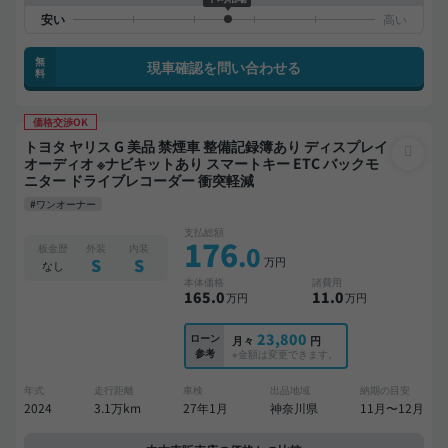
無
現車確認を問い合わせる
料
価格交渉OK
トヨタ ヤリス G 美品 禁煙車 整備記録簿あり ディスプレイ
オーディオ ※ナビキットあり スマートキー ETC バックモ
ニター ドライブレコーダー 衝突軽減
#ワンオーナー
支払総額
176
.0
板金歴
外装
内装
万円
S
S
なし
本体価格
諸費用
165
.0
11
.0
万円
万円
23,800
ローン
月々
円
参考
※金額は変更できます。
年式
走行距離
車検
出品地域
納期の目安
2024
3.1万km
27年1月
神奈川県
11月〜12月