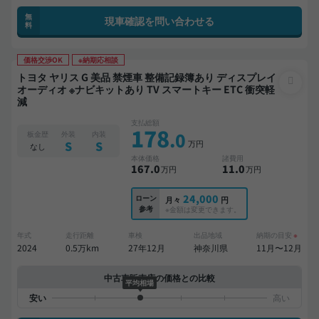
無
現車確認を問い合わせる
料
価格交渉OK
※納期応相談
トヨタ ヤリス G 美品 禁煙車 整備記録簿あり ディスプレイ
オーディオ ※ナビキットあり TV スマートキー ETC 衝突軽
減
支払総額
178
.0
板金歴
外装
内装
万円
S
S
なし
本体価格
諸費用
167
.0
11
.0
万円
万円
24,000
ローン
月々
円
参考
※金額は変更できます。
年式
走行距離
車検
出品地域
納期の目安
※
2024
0.5万km
27年12月
神奈川県
11月〜12月
中古車販売店の価格との比較
平均相場