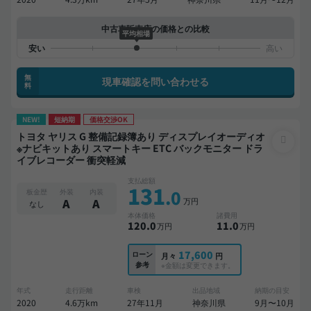
中古車販売店の価格との比較
平均相場
無
現車確認を問い合わせる
料
NEW!
短納期
価格交渉OK
トヨタ ヤリス G 整備記録簿あり ディスプレイオーディオ
※ナビキットあり スマートキー ETC バックモニター ドラ
イブレコーダー 衝突軽減
支払総額
131
.0
板金歴
外装
内装
万円
A
A
なし
本体価格
諸費用
120
.0
11
.0
万円
万円
17,600
ローン
月々
円
参考
※金額は変更できます。
年式
走行距離
車検
出品地域
納期の目安
2020
4.6万km
27年11月
神奈川県
9月〜10月