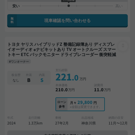
無
現車確認を問い合わせる
料
トヨタ ヤリス ハイブリッドZ 整備記録簿あり ディスプレ
イオーディオ ※ナビキットあり TV オートクルーズ スマー
トキー ETC バックモニター ドライブレコーダー 衝突軽減
#ワンオーナー
支払総額
221
.0
板金歴
外装
内装
万円
B
S
なし
本体価格
諸費用
210
.0
11
.0
万円
万円
29,800
ローン
月々
円
参考
※金額は変更できます。
年式
走行距離
車検
出品地域
納期の目安
2024
1.3万km
27年2月
神奈川県
11月〜12月