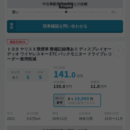
中古車販売店の価格との比較
平均相場
無
現車確認を問い合わせる
料
価格交渉OK
トヨタ ヤリス X 禁煙車 整備記録簿あり ディスプレイオー
ディオ ワイヤレスキー ETC バックモニター ドライブレコ
ーダー 衝突軽減
支払総額
141
.0
板金歴
外装
内装
万円
S
S
あり
本体価格
諸費用
130
.0
11
.0
万円
万円
18,900
ローン
月々
円
参考
※金額は変更できます。
年式
走行距離
車検
出品地域
納期の目安
2021
0.6万km
26年12月
神奈川県
10月〜11月