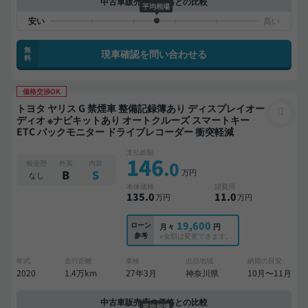
中古車販売店の価格との比較
平均相場
無
現車確認を問い合わせる
料
価格交渉OK
トヨタ ヤリス G 禁煙車 整備記録簿あり ディスプレイオー
ディオ ※ナビキットあり オートクルーズ スマートキー
ETC バックモニター ドライブレコーダー 衝突軽減
支払総額
146
.0
板金歴
外装
内装
万円
B
S
なし
本体価格
諸費用
135
.0
11
.0
万円
万円
19,600
ローン
月々
円
参考
※金額は変更できます。
年式
走行距離
車検
出品地域
納期の目安
2020
1.4万km
27年3月
神奈川県
10月〜11月
中古車販売店の価格との比較
平均相場