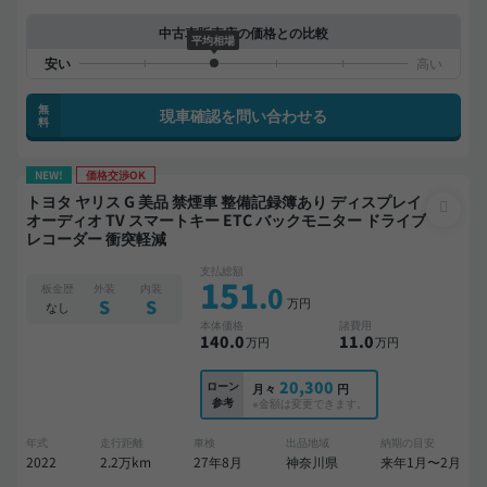
中古車販売店の価格との比較
平均相場
無
現車確認を問い合わせる
料
NEW!
価格交渉OK
トヨタ ヤリス G 美品 禁煙車 整備記録簿あり ディスプレイ
オーディオ TV スマートキー ETC バックモニター ドライブ
レコーダー 衝突軽減
支払総額
151
.0
板金歴
外装
内装
万円
S
S
なし
本体価格
諸費用
140
.0
11
.0
万円
万円
20,300
ローン
月々
円
参考
※金額は変更できます。
年式
走行距離
車検
出品地域
納期の目安
2022
2.2万km
27年8月
神奈川県
来年1月〜2月