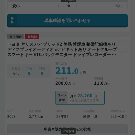
無
現車確認を問い合わせる
料
終了間近
短納期
トヨタ ヤリス ハイブリッドZ 美品 禁煙車 整備記録簿あり
ディスプレイオーディオ ※ナビキットあり オートクルーズ
スマートキー ETC バックモニター ドライブレコーダー 衝
突軽減
支払総額
211
.0
板金歴
外装
内装
万円
S
S
なし
本体価格
諸費用
200
.0
11
.0
万円
万円
28,200
ローン
月々
円
参考
※金額は変更できます。
年式
走行距離
車検
出品地域
納期の目安
2023
2.7万km
26年9月
神奈川県
9月〜10月
中古車販売店の価格との比較
平均相場