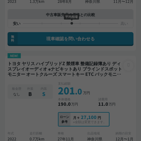
2023
1.3万km
28年8月
神奈川県
11月〜12月
中古車販売店の価格との比較
平均相場
無
現車確認を問い合わせる
料
NEW!
トヨタ ヤリス ハイブリッドZ 禁煙車 整備記録簿あり ディ
スプレイオーディオ ※ナビキットあり ブラインドスポット
モニター オートクルーズ スマートキー ETC バックモニタ
ー 全方位カメラ 衝突軽減
支払総額
201
.0
板金歴
外装
内装
万円
B
S
なし
本体価格
諸費用
190
.0
11
.0
万円
万円
27,100
ローン
月々
円
参考
※金額は変更できます。
年式
走行距離
車検
出品地域
納期の目安
2022
0.7万km
27年11月
神奈川県
12月〜1月