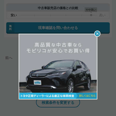
中古車販売店の価格との比較
やや高い
無
現車確認を問い合わせる
料
31-36
/
36
台
前へ
1
2
お探しのクルマが見つかりませんか？
検索条件を変更してみると
気に入るクルマが見つかるかもしれません。
検索条件を変更する