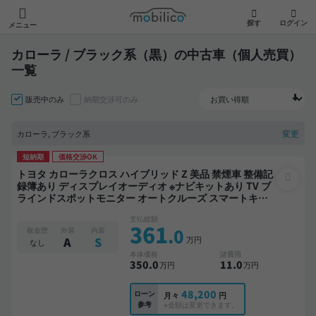
モビリコ
探す
ログイン
メニュー
カローラ / ブラック系（黒）の中古車（個人売買）
一覧
販売中のみ
納期交渉可のみ
変更
カローラ, ブラック系
短納期
価格交渉OK
トヨタ カローラクロス ハイブリッド Z 美品 禁煙車 整備記
録簿あり ディスプレイオーディオ ※ナビキットあり TV ブ
ラインドスポットモニター オートクルーズ スマートキー
ETC 電動バックドア バックモニター 全方位カメラ ドライ
支払総額
ブレコーダー 衝突軽減
361
.0
板金歴
外装
内装
万円
A
S
なし
本体価格
諸費用
350
.0
11
.0
万円
万円
48,200
ローン
月々
円
参考
※金額は変更できます。