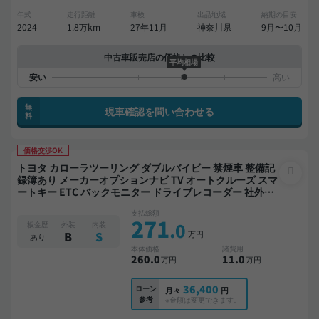
年式
走行距離
車検
出品地域
納期の目安
2024
1.8万km
27年11月
神奈川県
9月〜10月
中古車販売店の価格との比較
平均相場
無
現車確認を問い合わせる
料
価格交渉OK
トヨタ カローラツーリング ダブルバイビー 禁煙車 整備記
録簿あり メーカーオプションナビ TV オートクルーズ スマ
ートキー ETC バックモニター ドライブレコーダー 社外ア
ルミ 衝突軽減
支払総額
271
.0
板金歴
外装
内装
万円
B
S
あり
本体価格
諸費用
260
.0
11
.0
万円
万円
36,400
ローン
月々
円
参考
※金額は変更できます。