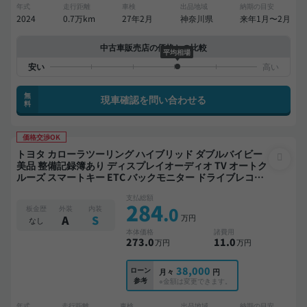
年式
走行距離
車検
出品地域
納期の目安
2024
0.7万km
27年2月
神奈川県
来年1月〜2月
中古車販売店の価格との比較
平均相場
無
現車確認を問い合わせる
料
価格交渉OK
トヨタ カローラツーリング ハイブリッド ダブルバイビー
美品 整備記録簿あり ディスプレイオーディオ TV オートク
ルーズ スマートキー ETC バックモニター ドライブレコー
ダー 衝突軽減
支払総額
284
.0
板金歴
外装
内装
万円
A
S
なし
本体価格
諸費用
273
.0
11
.0
万円
万円
38,000
ローン
月々
円
参考
※金額は変更できます。
年式
走行距離
車検
出品地域
納期の目安