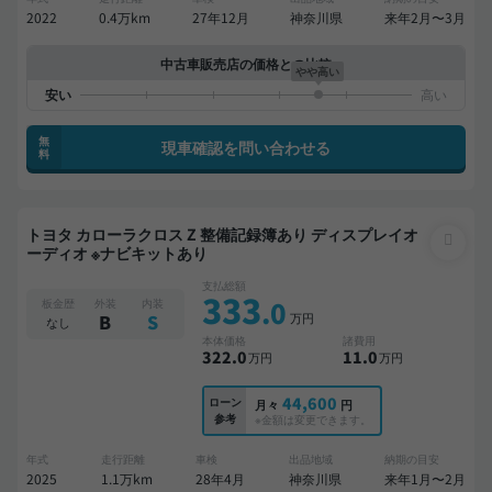
2022
0.4万km
27年12月
神奈川県
来年2月〜3月
中古車販売店の価格との比較
やや高い
無
現車確認を問い合わせる
料
トヨタ カローラクロス Z 整備記録簿あり ディスプレイオ
ーディオ ※ナビキットあり
支払総額
333
.0
板金歴
外装
内装
万円
B
S
なし
本体価格
諸費用
322
.0
11
.0
万円
万円
44,600
ローン
月々
円
参考
※金額は変更できます。
年式
走行距離
車検
出品地域
納期の目安
2025
1.1万km
28年4月
神奈川県
来年1月〜2月