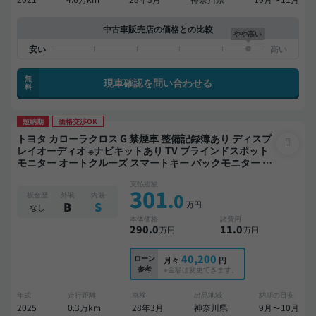
中古車販売店の価格との比較
やや高い
無
現車確認を問い合わせる
料
短納期
価格交渉OK
トヨタ カローラクロス G 禁煙車 整備記録簿あり ディスプ
レイオーディオ ※ナビキットあり TV ブラインドスポット
モニター オートクルーズ スマートキー バックモニター 衝
突軽減
支払総額
301
.0
板金歴
外装
内装
万円
B
S
なし
本体価格
諸費用
290
.0
11
.0
万円
万円
40,200
ローン
月々
円
参考
※金額は変更できます。
年式
走行距離
車検
出品地域
納期の目安
2025
0.3万km
28年3月
神奈川県
9月〜10月