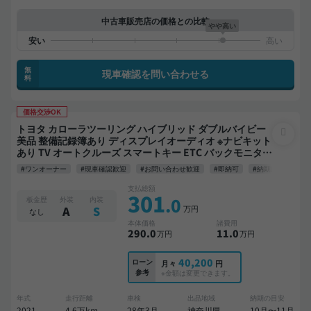
中古車販売店の価格との比較
やや高い
無
現車確認を問い合わせる
料
価格交渉OK
トヨタ カローラツーリング ハイブリッド ダブルバイビー
美品 整備記録簿あり ディスプレイオーディオ ※ナビキット
あり TV オートクルーズ スマートキー ETC バックモニター
ドライブレコーダー フルエアロ 衝突軽減
#ワンオーナー
#現車確認歓迎
#お問い合わせ歓迎
#即納可
#納期応相談
支払総額
301
.0
板金歴
外装
内装
万円
A
S
なし
本体価格
諸費用
290
.0
11
.0
万円
万円
40,200
ローン
月々
円
参考
※金額は変更できます。
年式
走行距離
車検
出品地域
納期の目安
2021
4.6万km
28年3月
神奈川県
10月〜11月