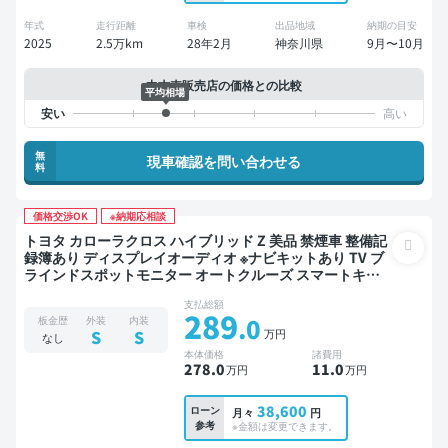
年式
走行距離
車検
出品地域
納期の目安
2025
2.5万km
28年2月
神奈川県
9月〜10月
中古車販売店の価格との比較
平均相場
無
現車確認を問い合わせる
料
価格交渉OK
※納期応相談
トヨタ カローラクロス ハイブリッド Z 美品 禁煙車 整備記
録簿あり ディスプレイオーディオ ※ナビキットあり TV ブ
ラインドスポットモニター オートクルーズ スマートキー
ETC 電動バックドア バックモニター 全方位カメラ ドライ
支払総額
ブレコーダー 衝突軽減
289
.0
板金歴
外装
内装
万円
S
S
なし
本体価格
諸費用
278
.0
11
.0
万円
万円
38,600
ローン
月々
円
参考
※金額は変更できます。