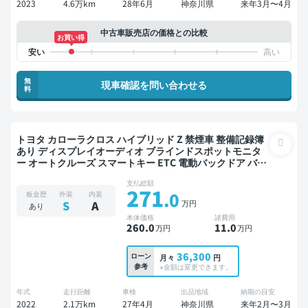
2023
4.6万km
28年6月
神奈川県
来年3月〜4月
中古車販売店の価格との比較
お買い得
無
現車確認を問い合わせる
料
トヨタ カローラクロス ハイブリッド Z 禁煙車 整備記録簿
あり ディスプレイオーディオ ブラインドスポットモニタ
ー オートクルーズ スマートキー ETC 電動バックドア バッ
クモニター ドライブレコーダー 衝突軽減
支払総額
271
.0
板金歴
外装
内装
万円
S
A
あり
本体価格
諸費用
260
.0
11
.0
万円
万円
36,300
ローン
月々
円
参考
※金額は変更できます。
年式
走行距離
車検
出品地域
納期の目安
2022
2.1万km
27年4月
神奈川県
来年2月〜3月