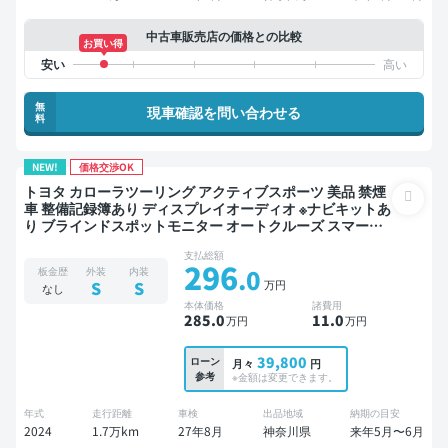
中古車販売店の価格との比較
お買い得
無
現車確認を問い合わせる
料
NEW!
価格交渉OK
トヨタ カローラツーリング アクティブスポーツ 美品 禁煙
車 整備記録簿あり ディスプレイオーディオ ※ナビキットあ
り ブラインドスポットモニター オートクルーズ スマート
キー ETC バックモニター ドライブレコーダー 衝突軽減
支払総額
296
.0
板金歴
外装
内装
万円
S
S
なし
本体価格
諸費用
285
.0
11
.0
万円
万円
39,800
ローン
月々
円
参考
※金額は変更できます。
年式
走行距離
車検
出品地域
納期の目安
2024
1.7万km
27年8月
神奈川県
来年5月〜6月