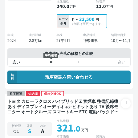
本体価格
諸費用
240
.0
11
.0
万円
万円
33,500
ローン
月々
円
参考
※金額は変更できます。
年式
走行距離
車検
出品地域
納期の目安
2024
2.8万km
27年9月
神奈川県
10月〜11月
中古車販売店の価格との比較
平均相場
無
現車確認を問い合わせる
料
終了間近
短納期
価格交渉OK
トヨタ カローラクロス ハイブリッド Z 禁煙車 整備記録簿
あり ディスプレイオーディオ ※ナビキットあり TV 後席モ
ニター オートクルーズ スマートキー ETC 電動バックドア
バックモニター 全方位カメラ ドライブレコーダー 衝突軽
支払総額
減
321
.0
板金歴
外装
内装
万円
S
A
なし
本体価格
諸費用