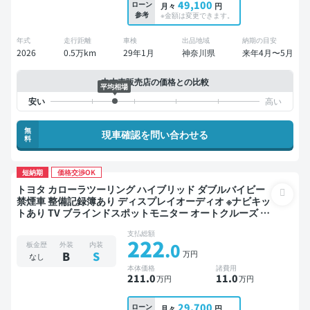
49,100
ローン
月々
円
参考
※金額は変更できます。
年式
走行距離
車検
出品地域
納期の目安
2026
0.5万km
29年1月
神奈川県
来年4月〜5月
中古車販売店の価格との比較
平均相場
無
現車確認を問い合わせる
料
短納期
価格交渉OK
トヨタ カローラツーリング ハイブリッド ダブルバイビー
禁煙車 整備記録簿あり ディスプレイオーディオ ※ナビキッ
トあり TV ブラインドスポットモニター オートクルーズ ス
マートキー ETC バックモニター ドライブレコーダー 衝突
支払総額
軽減
222
.0
板金歴
外装
内装
万円
B
S
なし
本体価格
諸費用
211
.0
11
.0
万円
万円
29,700
ローン
月々
円