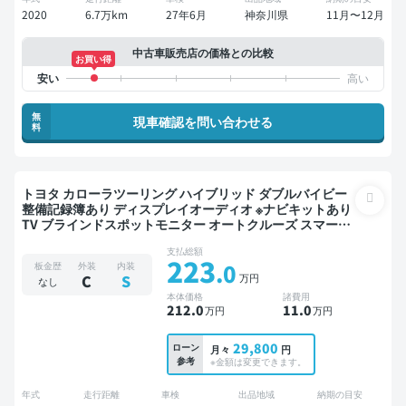
2020
6.7万km
27年6月
神奈川県
11月〜12月
中古車販売店の価格との比較
お買い得
無
現車確認を問い合わせる
料
トヨタ カローラツーリング ハイブリッド ダブルバイビー
整備記録簿あり ディスプレイオーディオ ※ナビキットあり
TV ブラインドスポットモニター オートクルーズ スマート
キー ETC バックモニター 衝突軽減
支払総額
223
.0
板金歴
外装
内装
万円
C
S
なし
本体価格
諸費用
212
.0
11
.0
万円
万円
29,800
ローン
月々
円
参考
※金額は変更できます。
年式
走行距離
車検
出品地域
納期の目安