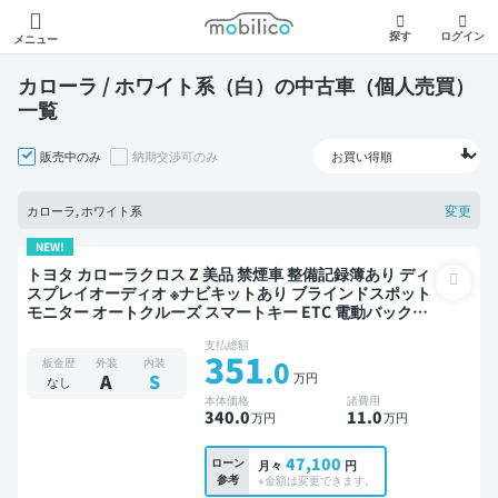
モビリコ
探す
ログイン
メニュー
カローラ / ホワイト系（白）の中古車（個人売買）
一覧
販売中のみ
納期交渉可のみ
変更
カローラ, ホワイト系
NEW!
トヨタ カローラクロス Z 美品 禁煙車 整備記録簿あり ディ
スプレイオーディオ ※ナビキットあり ブラインドスポット
モニター オートクルーズ スマートキー ETC 電動バックド
ア バックモニター 全方位カメラ ドライブレコーダー 衝突
支払総額
軽減
351
.0
板金歴
外装
内装
万円
A
S
なし
本体価格
諸費用
340
.0
11
.0
万円
万円
47,100
ローン
月々
円
参考
※金額は変更できます。