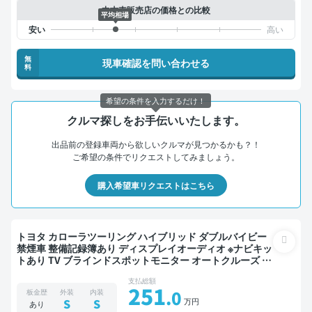
中古車販売店の価格との比較
平均相場
無
現車確認を問い合わせる
料
希望の条件を入力するだけ！
クルマ探しをお手伝いいたします。
出品前の登録車両から欲しいクルマが見つかるかも？！
ご希望の条件でリクエストしてみましょう。
購入希望車リクエストはこちら
トヨタ カローラツーリング ハイブリッド ダブルバイビー
禁煙車 整備記録簿あり ディスプレイオーディオ ※ナビキッ
トあり TV ブラインドスポットモニター オートクルーズ ス
マートキー ETC バックモニター ドライブレコーダー 衝突
支払総額
軽減
251
.0
板金歴
外装
内装
万円
S
S
あり