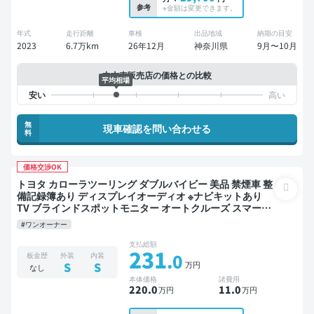
参考
※金額は変更できます。
年式
走行距離
車検
出品地域
納期の目安
2023
6.7万km
26年12月
神奈川県
9月〜10月
中古車販売店の価格との比較
平均相場
無
現車確認を問い合わせる
料
価格交渉OK
トヨタ カローラツーリング ダブルバイビー 美品 禁煙車 整
備記録簿あり ディスプレイオーディオ ※ナビキットあり
TV ブラインドスポットモニター オートクルーズ スマート
キー バックモニター ドライブレコーダー 衝突軽減
#ワンオーナー
支払総額
231
.0
板金歴
外装
内装
万円
S
S
なし
本体価格
諸費用
220
.0
11
.0
万円
万円