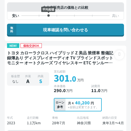
中古車販売店の価格との比較
平均相場
無
現車確認を問い合わせる
料
NEW!
価格交渉OK
トヨタ カローラクロス ハイブリッド Z 美品 禁煙車 整備記
録簿あり ディスプレイオーディオ TV ブラインドスポット
モニター オートクルーズ ワイヤレスキー ETC サンルーフ
電動バックドア バックモニター 全方位カメラ ドライブレ
支払総額
コーダー 衝突軽減
301
.0
板金歴
外装
内装
万円
A
S
なし
本体価格
諸費用
290
.0
11
.0
万円
万円
40,200
ローン
月々
円
参考
※金額は変更できます。
年式
走行距離
車検
出品地域
納期の目安
2023
1.1万km
28年7月
神奈川県
来年3月〜4月