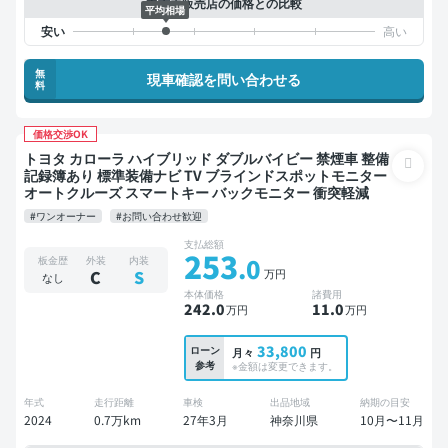
中古車販売店の価格との比較
平均相場
無
現車確認を問い合わせる
料
価格交渉OK
トヨタ カローラ ハイブリッド ダブルバイビー 禁煙車 整備
記録簿あり 標準装備ナビ TV ブラインドスポットモニター
オートクルーズ スマートキー バックモニター 衝突軽減
#ワンオーナー
#お問い合わせ歓迎
支払総額
253
.0
板金歴
外装
内装
万円
C
S
なし
本体価格
諸費用
242
.0
11
.0
万円
万円
33,800
ローン
月々
円
参考
※金額は変更できます。
年式
走行距離
車検
出品地域
納期の目安
2024
0.7万km
27年3月
神奈川県
10月〜11月