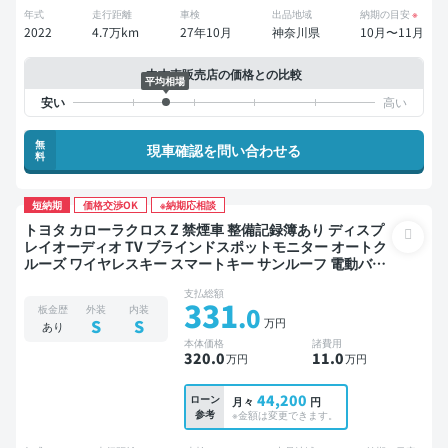
年式
走行距離
車検
出品地域
納期の目安
※
2022
4.7万km
27年10月
神奈川県
10月〜11月
中古車販売店の価格との比較
平均相場
無
現車確認を問い合わせる
料
短納期
価格交渉OK
※納期応相談
トヨタ カローラクロス Z 禁煙車 整備記録簿あり ディスプ
レイオーディオ TV ブラインドスポットモニター オートク
ルーズ ワイヤレスキー スマートキー サンルーフ 電動バッ
クドア バックモニター 衝突軽減
支払総額
331
.0
板金歴
外装
内装
万円
S
S
あり
本体価格
諸費用
320
.0
11
.0
万円
万円
44,200
ローン
月々
円
参考
※金額は変更できます。