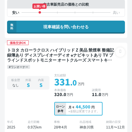
中古車販売店の価格との比較
お買い得
無
現車確認を問い合わせる
料
価格交渉OK
トヨタ カローラクロス ハイブリッド Z 美品 禁煙車 整備記
録簿あり ディスプレイオーディオ ※ナビキットあり TV ブ
ラインドスポットモニター オートクルーズ スマートキー
ETC サンルーフ 電動バックドア バックモニター 全方位カ
#ワンオーナー
メラ ドライブレコーダー 衝突軽減
支払総額
331
.0
板金歴
外装
内装
万円
S
S
なし
本体価格
諸費用
320
.0
11
.0
万円
万円
44,500
ローン
月々
円
参考
※金額は変更できます。
年式
走行距離
車検
出品地域
納期の目安
2025
0.9万km
28年4月
神奈川県
11月〜12月