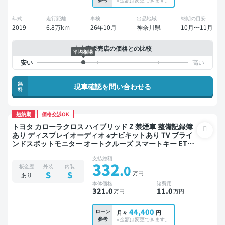
年式
走行距離
車検
出品地域
納期の目安
2019
6.8万km
26年10月
神奈川県
10月〜11月
中古車販売店の価格との比較
平均相場
無
現車確認を問い合わせる
料
短納期
価格交渉OK
トヨタ カローラクロス ハイブリッド Z 禁煙車 整備記録簿
あり ディスプレイオーディオ ※ナビキットあり TV ブライ
ンドスポットモニター オートクルーズ スマートキー ETC
電動バックドア バックモニター 全方位カメラ ドライブレ
支払総額
コーダー 衝突軽減
332
.0
板金歴
外装
内装
万円
S
S
あり
本体価格
諸費用
321
.0
11
.0
万円
万円
44,400
ローン
月々
円
参考
※金額は変更できます。