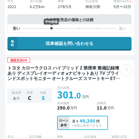
年式
走行距離
車検
出品地域
納期の目安
※
2022
6.2万km
27年5月
神奈川県
9月〜10月
中古車販売店の価格との比較
平均相場
無
現車確認を問い合わせる
料
価格交渉OK
トヨタ カローラクロス ハイブリッド Z 禁煙車 整備記録簿
あり ディスプレイオーディオ ※ナビキットあり TV ブライ
ンドスポットモニター オートクルーズ スマートキー ETC
電動バックドア バックモニター 全方位カメラ ドライブレ
支払総額
コーダー 衝突軽減
301
.0
板金歴
外装
内装
万円
C
S
あり
本体価格
諸費用
290
.0
11
.0
万円
万円
40,200
ローン
月々
円
参考
※金額は変更できます。
年式
走行距離
車検
出品地域
納期の目安