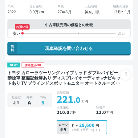
年式
走行距離
車検
出品地域
納期の目安
2022
0.9万km
27年3月
神奈川県
12月〜1月
中古車販売店の価格との比較
お買い得
無
現車確認を問い合わせる
料
NEW!
価格交渉OK
トヨタ カローラツーリング ハイブリッド ダブルバイビー
禁煙車 整備記録簿あり ディスプレイオーディオ ※ナビキッ
トあり TV ブラインドスポットモニター オートクルーズ ス
マートキー ETC バックモニター ドライブレコーダー 衝突
支払総額
軽減
221
.0
板金歴
外装
内装
万円
A
S
あり
本体価格
諸費用
210
.0
11
.0
万円
万円
29,600
ローン
月々
円
参考
※金額は変更できます。