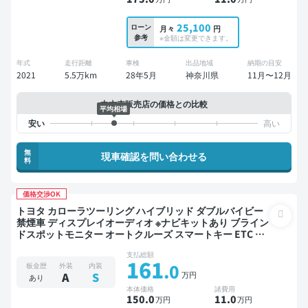
25,100
ローン
月々
円
参考
※金額は変更できます。
年式
走行距離
車検
出品地域
納期の目安
2021
5.5万km
28年5月
神奈川県
11月〜12月
中古車販売店の価格との比較
平均相場
無
現車確認を問い合わせる
料
価格交渉OK
トヨタ カローラツーリング ハイブリッド ダブルバイビー
禁煙車 ディスプレイオーディオ ※ナビキットあり ブライン
ドスポットモニター オートクルーズ スマートキー ETC バ
ックモニター ドライブレコーダー 衝突軽減
支払総額
161
.0
板金歴
外装
内装
万円
A
S
あり
本体価格
諸費用
150
.0
11
.0
万円
万円