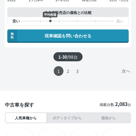
中古車販売店の価格との比較
平均相場
無
現車確認を問い合わせる
料
1-30
/
98
台
次へ
1
2
3
2,083
中古車を探す
掲載台数
台
人気車種から
ボディタイプから
価格から