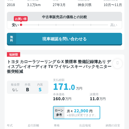
2018
3.1万km
27年3月
神奈川県
10月〜11月
中古車販売店の価格との比較
お買い得
無
現車確認を問い合わせる
料
短納期
トヨタ カローラツーリング G-X 禁煙車 整備記録簿あり デ
ィスプレイオーディオ TV ワイヤレスキー バックモニター
衝突軽減
支払総額
171
.0
板金歴
外装
内装
万円
B
S
なし
本体価格
諸費用
160
.0
11
.0
万円
万円
22,900
ローン
月々
円
参考
※金額は変更できます。
年式
走行距離
車検
出品地域
納期の目安