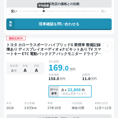
中古車販売店の価格との比較
平均相場
無
現車確認を問い合わせる
料
価格交渉OK
トヨタ カローラスポーツ ハイブリッドG 禁煙車 整備記録
簿あり ディスプレイオーディオ ※ナビキットあり TV スマ
ートキー ETC 電動バックドア バックモニター ドライブレ
コーダー 衝突軽減
支払総額
169
.0
板金歴
外装
内装
万円
A
A
あり
本体価格
諸費用
158
.0
11
.0
万円
万円
22,800
ローン
月々
円
参考
※金額は変更できます。
年式
走行距離
車検
出品地域
納期の目安
2018
3.9万km
27年10月
神奈川県
11月〜12月