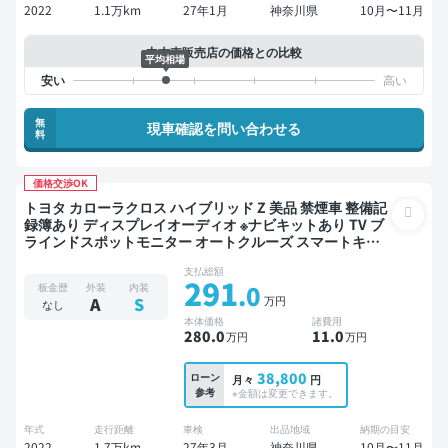
2022
1.1万km
27年1月
神奈川県
10月〜11月
中古車販売店の価格との比較
平均相場
無
現車確認を問い合わせる
料
価格交渉OK
トヨタ カローラクロス ハイブリッド Z 美品 禁煙車 整備記
録簿あり ディスプレイオーディオ ※ナビキットあり TV ブ
ラインドスポットモニター オートクルーズ スマートキー
ETC 電動バックドア バックモニター 全方位カメラ ドライ
支払総額
ブレコーダー 衝突軽減
291
.0
板金歴
外装
内装
万円
A
S
なし
本体価格
諸費用
280
.0
11
.0
万円
万円
38,800
ローン
月々
円
参考
※金額は変更できます。
年式
走行距離
車検
出品地域
納期の目安
2022
1.7万km
27年3月
神奈川県
10月〜11月