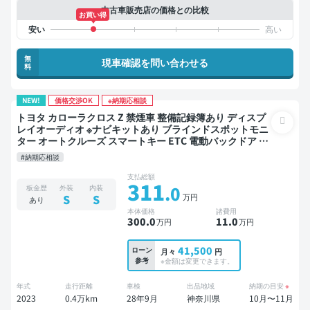
中古車販売店の価格との比較
お買い得
無
現車確認を問い合わせる
料
NEW!
価格交渉OK
※納期応相談
トヨタ カローラクロス Z 禁煙車 整備記録簿あり ディスプ
レイオーディオ ※ナビキットあり ブラインドスポットモニ
ター オートクルーズ スマートキー ETC 電動バックドア バ
ックモニター 全方位カメラ ドライブレコーダー 衝突軽減
#納期応相談
支払総額
311
.0
板金歴
外装
内装
万円
S
S
あり
本体価格
諸費用
300
.0
11
.0
万円
万円
41,500
ローン
月々
円
参考
※金額は変更できます。
年式
走行距離
車検
出品地域
納期の目安
※
2023
0.4万km
28年9月
神奈川県
10月〜11月