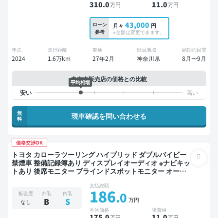
310
.0
11
.0
万円
万円
43,000
ローン
月々
円
参考
※金額は変更できます。
年式
走行距離
車検
出品地域
納期の目安
2024
1.6万km
27年2月
神奈川県
8月〜9月
中古車販売店の価格との比較
平均相場
無
現車確認を問い合わせる
料
価格交渉OK
トヨタ カローラツーリング ハイブリッド ダブルバイビー
禁煙車 整備記録簿あり ディスプレイオーディオ ※ナビキッ
トあり 後席モニター ブラインドスポットモニター オート
クルーズ スマートキー ETC バックモニター ドライブレコ
支払総額
ーダー 衝突軽減
186
.0
板金歴
外装
内装
万円
B
S
なし
本体価格
諸費用
175
.0
11
.0
万円
万円