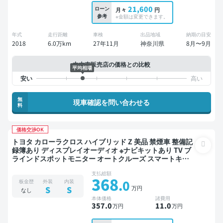
21,600
ローン
月々
円
参考
※金額は変更できます。
年式
走行距離
車検
出品地域
納期の目安
2018
6.0万km
27年11月
神奈川県
8月〜9月
中古車販売店の価格との比較
平均相場
無
現車確認を問い合わせる
料
価格交渉OK
トヨタ カローラクロス ハイブリッド Z 美品 禁煙車 整備記
録簿あり ディスプレイオーディオ ※ナビキットあり TV ブ
ラインドスポットモニター オートクルーズ スマートキー
全方位カメラ ドライブレコーダー フルエアロ 衝突軽減
支払総額
368
.0
板金歴
外装
内装
万円
S
S
なし
本体価格
諸費用
357
.0
11
.0
万円
万円