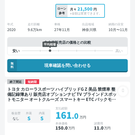
21,500
ローン
月々
円
参考
※金額は変更できます。
年式
走行距離
車検
出品地域
納期の目安
2020
9.6万km
27年11月
神奈川県
10月〜11月
中古車販売店の価格との比較
平均相場
無
現車確認を問い合わせる
料
終了間近
短納期
トヨタ カローラスポーツ ハイブリッドG Z 美品 禁煙車 整
備記録簿あり 販売店オプションナビ TV ブラインドスポッ
トモニター オートクルーズ スマートキー ETC バックモニ
ター ドライブレコーダー フルエアロ 衝突軽減
支払総額
161
.0
板金歴
外装
内装
万円
S
S
なし
本体価格
諸費用
150
.0
11
.0
万円
万円