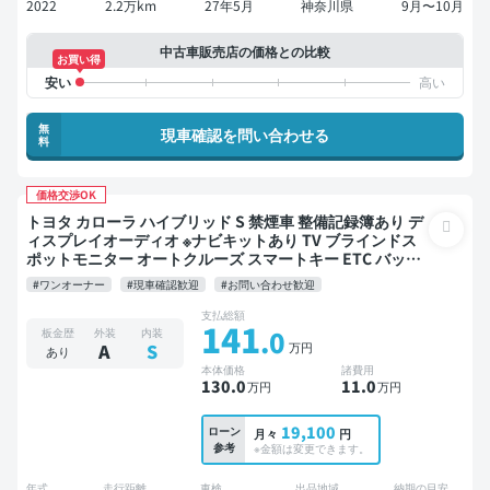
2022
2.2万km
27年5月
神奈川県
9月〜10月
中古車販売店の価格との比較
お買い得
無
現車確認を問い合わせる
料
価格交渉OK
トヨタ カローラ ハイブリッド S 禁煙車 整備記録簿あり デ
ィスプレイオーディオ ※ナビキットあり TV ブラインドス
ポットモニター オートクルーズ スマートキー ETC バック
モニター 衝突軽減
#ワンオーナー
#現車確認歓迎
#お問い合わせ歓迎
支払総額
141
.0
板金歴
外装
内装
万円
A
S
あり
本体価格
諸費用
130
.0
11
.0
万円
万円
19,100
ローン
月々
円
参考
※金額は変更できます。
年式
走行距離
車検
出品地域
納期の目安