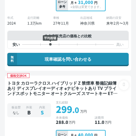
31,000
ローン
月々
円
参考
※金額は変更できます。
年式
走行距離
車検
出品地域
納期の目安
2024
1.3万km
27年11月
神奈川県
来年2月〜3月
中古車販売店の価格との比較
平均相場
無
現車確認を問い合わせる
料
価格交渉OK
トヨタ カローラクロス ハイブリッド Z 禁煙車 整備記録簿
あり ディスプレイオーディオ ※ナビキットあり TV ブライ
ンドスポットモニター オートクルーズ スマートキー ETC
電動バックドア バックモニター 全方位カメラ ドライブレ
支払総額
コーダー 衝突軽減
299
.0
板金歴
外装
内装
万円
B
S
なし
本体価格
諸費用
288
.0
11
.0
万円
万円
40,000
ローン
月々
円