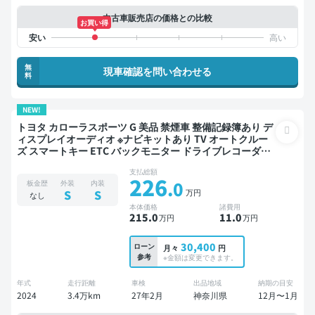
中古車販売店の価格との比較
お買い得
無
現車確認を問い合わせる
料
NEW!
トヨタ カローラスポーツ G 美品 禁煙車 整備記録簿あり デ
ィスプレイオーディオ ※ナビキットあり TV オートクルー
ズ スマートキー ETC バックモニター ドライブレコーダー
衝突軽減
支払総額
226
.0
板金歴
外装
内装
万円
S
S
なし
本体価格
諸費用
215
.0
11
.0
万円
万円
30,400
ローン
月々
円
参考
※金額は変更できます。
年式
走行距離
車検
出品地域
納期の目安
2024
3.4万km
27年2月
神奈川県
12月〜1月