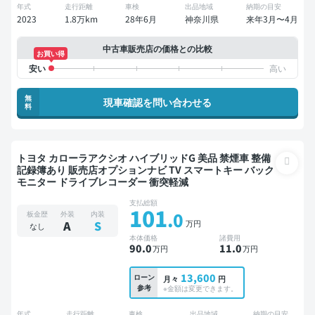
年式
走行距離
車検
出品地域
納期の目安
2023
1.8万km
28年6月
神奈川県
来年3月〜4月
中古車販売店の価格との比較
お買い得
無
現車確認を問い合わせる
料
トヨタ カローラアクシオ ハイブリッドG 美品 禁煙車 整備
記録簿あり 販売店オプションナビ TV スマートキー バック
モニター ドライブレコーダー 衝突軽減
支払総額
101
.0
板金歴
外装
内装
万円
A
S
なし
本体価格
諸費用
90
.0
11
.0
万円
万円
13,600
ローン
月々
円
参考
※金額は変更できます。
年式
走行距離
車検
出品地域
納期の目安