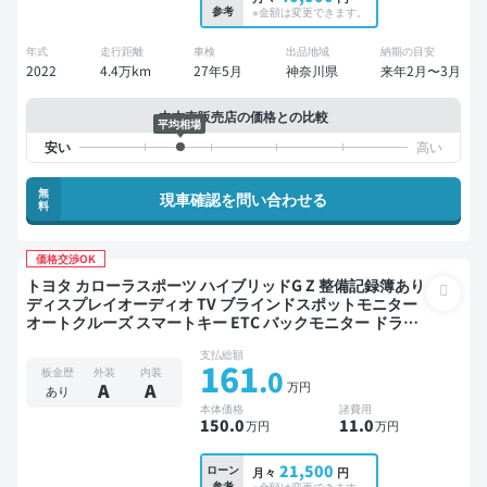
参考
※金額は変更できます。
年式
走行距離
車検
出品地域
納期の目安
2022
4.4万km
27年5月
神奈川県
来年2月〜3月
中古車販売店の価格との比較
平均相場
無
現車確認を問い合わせる
料
価格交渉OK
トヨタ カローラスポーツ ハイブリッドG Z 整備記録簿あり
ディスプレイオーディオ TV ブラインドスポットモニター
オートクルーズ スマートキー ETC バックモニター ドライ
ブレコーダー フルエアロ 衝突軽減
支払総額
161
.0
板金歴
外装
内装
万円
A
A
あり
本体価格
諸費用
150
.0
11
.0
万円
万円
21,500
ローン
月々
円
参考
※金額は変更できます。