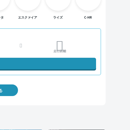
ンタ
エスクァイア
ライズ
C-HR
走行距離
る