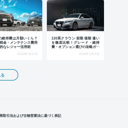
4の維持費は月額いくら？
220系クラウン 前期 後期 違い
税金・メンテナンス費用
を徹底比較！グレード・維持
的なレジャー活用術
費・オプション選びの攻略ガイ
ド
2026年7月21日
2026年7月21日
見る
商取引法および古物営業法に基づく表記