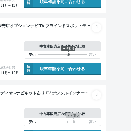
現車確認を問い合わせる
料
11月〜12月
クモニター ドライブレコーダー フルエアロ 衝突軽
中古車販売店の価格との比較
平均相場
無
納期の目安
現車確認を問い合わせる
料
11月〜12月
中古車販売店の価格との比較
やや高い