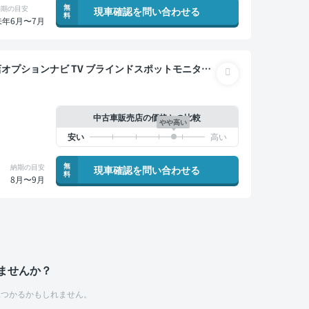
無
納期の目安
現車確認を問い合わせる
料
来年6月〜7月
ニター ドライブレコーダー フルエアロ 社外マフラー
中古車販売店の価格との比較
やや高い
無
納期の目安
現車確認を問い合わせる
料
8月〜9月
ませんか？
つかるかもしれません。