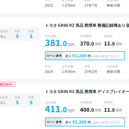
2022
1.3万km
27年7月
神奈川県
トヨタ GR86 RZ 美品 禁煙車 整備記録簿あり 販売店オプションナビ TV ブラインドスポットモニ
ター オートクルーズ スマートキー ETC バッ
板金歴
外装
内装
減
S
S
なし
支払総額
本体価格
諸費用
381
.0
370
11
.0
.0
万円
万円
万円
51,200
ローン
参考
月々
円
※金額は変更できます。
年式
走行距離
車検
出品地域
2024
1.4万km
27年2月
神奈川県
格交渉OK
トヨタ GR86 RZ 美品 禁煙車 ディスプレイオーディオ ※ナビキットあり TV デジタルインナーミ
ラー ETC バックモニター ドライブレコーダー
板金歴
外装
内装
S
S
なし
支払総額
本体価格
諸費用
411
.0
400
11
.0
.0
万円
万円
万円
55,200
ローン
参考
月々
円
※金額は変更できます。