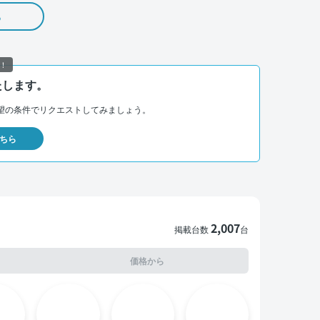
る
！
たします。
望の条件でリクエストしてみましょう。
ちら
2,007
掲載台数
台
価格から