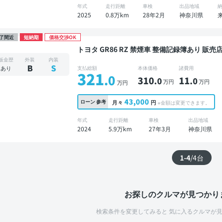
年式
走行距離
車検
出品地域
2025
0.8万km
28年2月
神奈川県
了間近
短納期
価格交渉OK
トヨタ GR86 RZ 禁煙車 整備記録簿あり 販売店オプションナビ TV ブラインドスポットモニター
オートクルーズ スマートキー ETC バックモ
板金歴
外装
内装
衝突軽減
B
S
あり
支払総額
本体価格
諸費用
321
.0
310
11
.0
.0
万円
万円
万円
43,000
ローン
参考
月々
円
※金額は変更できます。
年式
走行距離
車検
出品地域
2024
5.9万km
27年3月
神奈川県
1-4
/
4
台
お探しのクルマが見つかり
検索条件を変更してみると
気に入るクルマが見