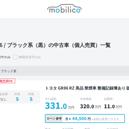
モビリコ
86 / ブラック系（黒）の中古車（個人売買）一覧
売中のみ
納期交渉可のみ
6, ブラック系
格交渉OK
トヨタ GR86 RZ 美品 禁煙車 整備記録簿あり 販売店オプションナビ TV スマートキー ETC バック
モニター ドライブレコーダー
板金歴
外装
内装
S
S
なし
支払総額
本体価格
諸費用
331
.0
320
11
.0
.0
万円
万円
万円
44,500
ローン
参考
月々
円
※金額は変更できます。
年式
走行距離
車検
出品地域