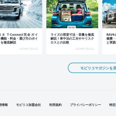
タ T-Connect完全ガイ
ライズの荷室寸法・容量を徹底
RAV
：機能・料金・選び方のポイ
解説！車中泊の工夫やヤリスク
燃費・
トを徹底解説
ロスとの比較
と実践
2026年7月21日
2026年7月21日
モビリコマガジンを
用情報
モビリコ加盟会社
利用規約
プライバシーポリシー
特定