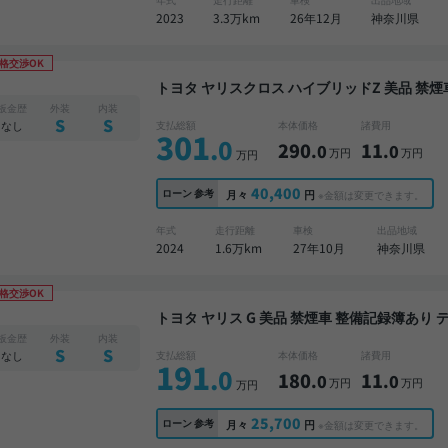
2023
3.3万km
26年12月
神奈川県
格交渉OK
トヨタ ヤリスクロス ハイブリッドZ 美品 禁煙車 整備記録簿あり ディスプレイオーディオ TV ブ
ラインドスポットモニター オートクルーズ ワイ
板金歴
外装
内装
全方位カメラ 衝突軽減
S
S
なし
支払総額
本体価格
諸費用
301
.0
290
11
.0
.0
万円
万円
万円
40,400
ローン
参考
月々
円
※金額は変更できます。
年式
走行距離
車検
出品地域
2024
1.6万km
27年10月
神奈川県
格交渉OK
トヨタ ヤリス G 美品 禁煙車 整備記録簿あり ディスプレイオーディオ スマートキー バックモニ
ター ドライブレコーダー 衝突軽減
板金歴
外装
内装
S
S
なし
支払総額
本体価格
諸費用
191
.0
180
11
.0
.0
万円
万円
万円
25,700
ローン
参考
月々
円
※金額は変更できます。