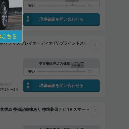
無
納期の目安
現車確認を問い合わせる
料
10月〜11月
ックモニター 全方位カメラ ドライブレコーダー 衝
中古車販売店の価格との比較
やや高い
無
納期の目安
現車確認を問い合わせる
料
来年2月〜3月