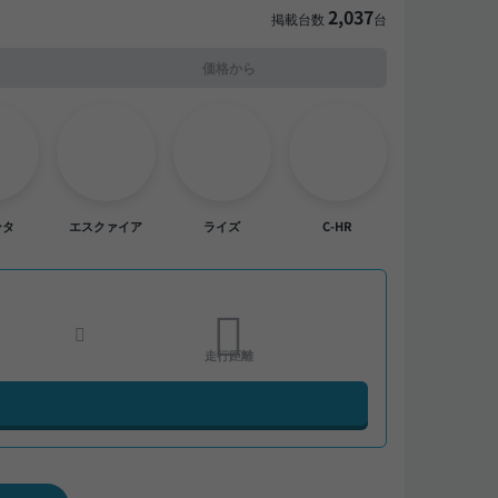
2,037
掲載台数
台
価格から
ンタ
エスクァイア
ライズ
C-HR
走行距離