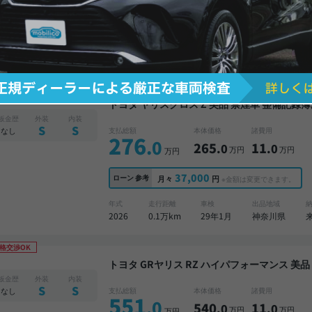
41,500
ローン
参考
月々
円
※金額は変更できます。
年式
走行距離
車検
出品地域
2024
1.0万km
27年12月
神奈川県
格交渉OK
トヨタ ヤリスクロス Z 美品 禁煙車 整備記録簿あり ディスプレイオーディオ TV ブラインドスポ
ットモニター オートクルーズ スマートキー バ
板金歴
外装
内装
突軽減
S
S
なし
支払総額
本体価格
諸費用
276
.0
265
11
.0
.0
万円
万円
万円
37,000
ローン
参考
月々
円
※金額は変更できます。
年式
走行距離
車検
出品地域
2026
0.1万km
29年1月
神奈川県
格交渉OK
トヨタ GRヤリス RZ ハイパフォーマンス 美品 禁煙車 整備記録簿あり 標準装備ナビ TV スマート
キー ETC バックモニター 衝突軽減
板金歴
外装
内装
S
S
なし
支払総額
本体価格
諸費用
551
.0
540
11
.0
.0
万円
万円
万円