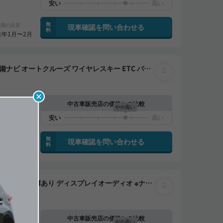
無
納期の目安
現車確認を問い合わせる
料
来年1月〜2月
閉じる
中古車販売店の価格との比較
やや高い
無
納期の目安
現車確認を問い合わせる
料
11月〜12月
ートクルーズ ワイヤレスキー スマートキー ETC
ダー 衝突軽減
中古車販売店の価格との比較
やや高い