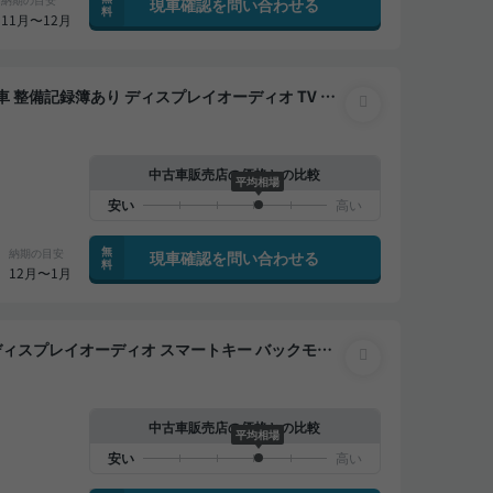
現車確認を問い合わせる
料
11月〜12月
ヤレスキー ETC 電動バックドア バックモニター
中古車販売店の価格との比較
平均相場
無
納期の目安
現車確認を問い合わせる
料
12月〜1月
中古車販売店の価格との比較
平均相場