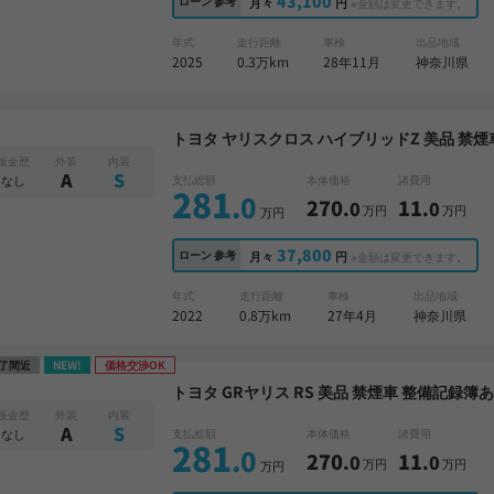
43,100
ローン
参考
月々
円
※金額は変更できます。
年式
走行距離
車検
出品地域
2025
0.3万km
28年11月
神奈川県
トヨタ ヤリスクロス ハイブリッドZ 美品 禁煙車 整備記録簿あり ディスプレイオーディオ ブライ
ンドスポットモニター オートクルーズ スマー
板金歴
外装
内装
A
S
なし
支払総額
本体価格
諸費用
281
.0
270
11
.0
.0
万円
万円
万円
37,800
ローン
参考
月々
円
※金額は変更できます。
年式
走行距離
車検
出品地域
2022
0.8万km
27年4月
神奈川県
了間近
NEW!
価格交渉OK
トヨタ GRヤリス RS 美品 禁煙車 整備記録簿あり ディスプレイオーディオ ※ナビキットあり TV
ブラインドスポットモニター スマートキー バ
板金歴
外装
内装
A
S
なし
支払総額
本体価格
諸費用
281
.0
270
11
.0
.0
万円
万円
万円