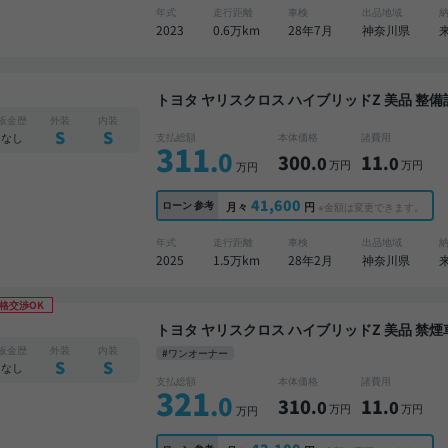
年式
走行距離
車検
出品地域
2023
0.6万km
28年7月
神奈川県
トヨタ ヤリスクロス ハイブリッドZ 美品 整備記録簿あり ディスプレイオーディオ ※ナビキット
あり TV ブラインドスポットモニター オートク
板金歴
外装
内装
カメラ 衝突軽減
S
S
なし
支払総額
本体価格
諸費用
311
.0
300
11
.0
.0
万円
万円
万円
41,600
ローン
参考
月々
円
※金額は変更できます。
年式
走行距離
車検
出品地域
2025
1.5万km
28年2月
神奈川県
格交渉OK
トヨタ ヤリスクロス ハイブリッドZ 美品 禁煙車 整備記録簿あり ディスプレイオーディオ ※ナビ
キットあり TV ブラインドスポットモニター オ
板金歴
外装
内装
#ワンオーナー
全方位カメラ 衝突軽減
S
S
なし
支払総額
本体価格
諸費用
321
.0
310
11
.0
.0
万円
万円
万円