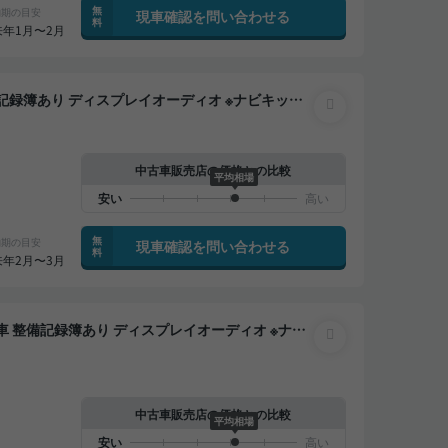
無
納期の目安
現車確認を問い合わせる
料
来年1月〜2月
ルーズ スマートキー ETC バックモニター 全方位
中古車販売店の価格との比較
平均相場
無
納期の目安
現車確認を問い合わせる
料
来年2月〜3月
ートクルーズ スマートキー ETC バックモニター
中古車販売店の価格との比較
平均相場