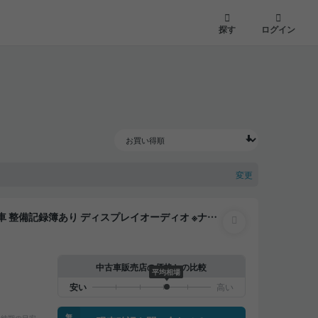
探す
ログイン
変更
ETC バックモニター 全方位カメラ ドライブレコー
中古車販売店の価格との比較
平均相場
無
納期の目安