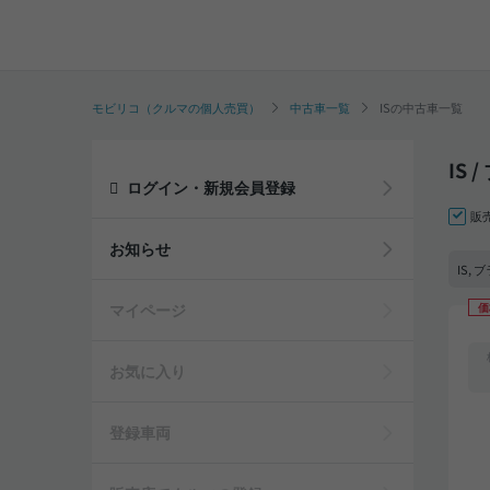
モビリコ（クルマの個人売買）
中古車一覧
ISの中古車一覧
IS
ログイン・新規会員登録
販
お知らせ
IS,
マイページ
価
お気に入り
登録車両