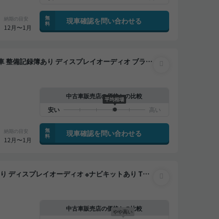
無
納期の目安
現車確認を問い合わせる
料
12月〜1月
トキー バックモニター 全方位カメラ 衝突軽減
中古車販売店の価格との比較
平均相場
無
納期の目安
現車確認を問い合わせる
料
12月〜1月
ックモニター ドライブレコーダー 衝突軽減
中古車販売店の価格との比較
やや高い