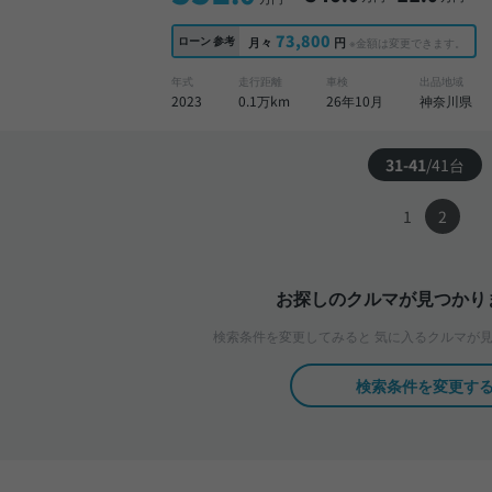
73,800
ローン
参考
月々
円
※金額は変更できます。
年式
走行距離
車検
出品地域
2023
0.1万km
26年10月
神奈川県
31-41
/
41
台
1
2
お探しのクルマが見つかり
検索条件を変更してみると
気に入るクルマが見
検索条件を変更す