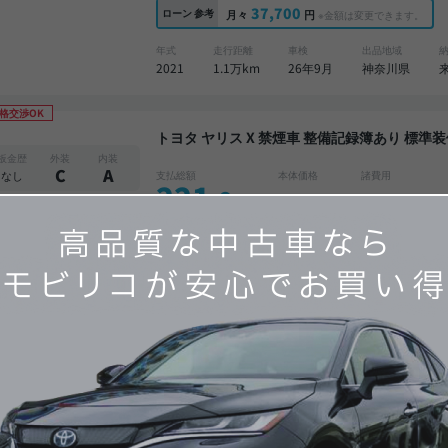
37,700
ローン
参考
月々
円
※金額は変更できます。
年式
走行距離
車検
出品地域
2021
1.1万km
26年9月
神奈川県
格交渉OK
トヨタ ヤリス X 禁煙車 整備記録簿あり 標準装備ナビ オートクルーズ ワイヤレスキー ETC バッ
クモニター 衝突軽減
板金歴
外装
内装
C
A
なし
支払総額
本体価格
諸費用
221
.0
210
11
.0
.0
万円
万円
万円
29,800
ローン
参考
月々
円
※金額は変更できます。
年式
走行距離
車検
出品地域
2025
0.3万km
28年12月
神奈川県
トヨタ ヤリスクロス ハイブリッドZ 美品 禁煙車 整備記録簿あり ディスプレイオーディオ ※ナビ
キットあり TV ブラインドスポットモニター オ
板金歴
外装
内装
バックモニター 全方位カメラ ドライブレコー
A
S
なし
支払総額
本体価格
諸費用
311
.0
300
11
.0
.0
万円
万円
万円