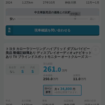
2024
1.2万km
27年10月
神奈川県
12月〜1月
中古車販売店の価格との比較
やや高い
無
現車確認を問い合わせる
料
トヨタ カローラツーリング ハイブリッド ダブルバイビー
美品 整備記録簿あり ディスプレイオーディオ ※ナビキット
あり TV ブラインドスポットモニター オートクルーズ スマ
ートキー ETC バックモニター ドライブレコーダー 衝突軽
支払総額
減
261
.0
板金歴
外装
内装
万円
S
S
なし
本体価格
諸費用
250
.0
11
.0
万円
万円
34,800
ローン
月々
円
参考
※金額は変更できます。
年式
走行距離
車検
出品地域
納期の目安
2020
3.8万km
27年10月
神奈川県
10月〜11月