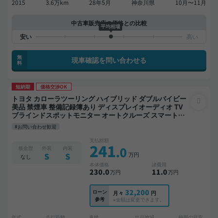
2015
3.6万km
28年5月
神奈川県
10月〜11月
中古車販売店の価格との比較
平均相場
無
現車確認を問い合わせる
料
短納期
価格交渉OK
トヨタ カローラツーリング ハイブリッド ダブルバイビー
美品 禁煙車 整備記録簿あり ディスプレイオーディオ TV
ブラインドスポットモニター オートクルーズ スマートキ
ー ETC バックモニター ドライブレコーダー 衝突軽減
#お問い合わせ歓迎
支払総額
241
.0
板金歴
外装
内装
万円
S
S
なし
本体価格
諸費用
230
.0
11
.0
万円
万円
32,200
ローン
月々
円
参考
※金額は変更できます。
年式
走行距離
車検
出品地域
納期の目安