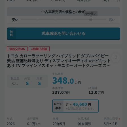
中古車販売店の価格との比較
やや高い
無
現車確認を問い合わせる
料
価格交渉OK
※納期応相談
トヨタ カローラツーリング ハイブリッド ダブルバイビー
美品 整備記録簿あり ディスプレイオーディオ ※ナビキット
あり TV ブラインドスポットモニター オートクルーズ スマ
ートキー ETC バックモニター ドライブレコーダー フルエ
支払総額
アロ リフトアップ 衝突軽減 ローダウン
348
.0
板金歴
外装
内装
万円
S
S
なし
本体価格
諸費用
337
.0
11
.0
万円
万円
46,600
ローン
月々
円
参考
※金額は変更できます。
年式
走行距離
車検
出品地域
納期の目安
※
2026
0.1万km
29年5月
神奈川県
8月〜9月