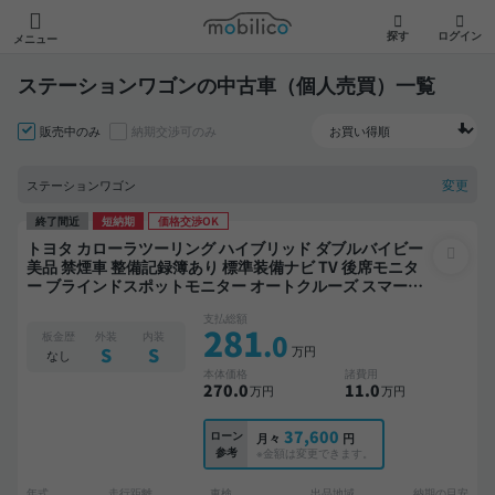
モビリコ
探す
ログイン
メニュー
ステーションワゴンの中古車（個人売買）一覧
販売中のみ
納期交渉可のみ
変更
ステーションワゴン
終了間近
短納期
価格交渉OK
トヨタ カローラツーリング ハイブリッド ダブルバイビー
美品 禁煙車 整備記録簿あり 標準装備ナビ TV 後席モニタ
ー ブラインドスポットモニター オートクルーズ スマート
キー ETC バックモニター ドライブレコーダー 衝突軽減
支払総額
281
.0
板金歴
外装
内装
万円
S
S
なし
本体価格
諸費用
270
.0
11
.0
万円
万円
37,600
ローン
月々
円
参考
※金額は変更できます。
年式
走行距離
車検
出品地域
納期の目安