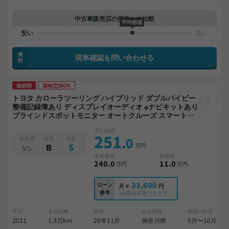
中古車販売店の価格との比較
平均相場
無
現車確認を問い合わせる
料
短納期
価格交渉OK
トヨタ カローラツーリング ハイブリッド ダブルバイビー
整備記録簿あり ディスプレイオーディオ ※ナビキットあり
ブラインドスポットモニター オートクルーズ スマートキ
ー ETC バックモニター ドライブレコーダー 衝突軽減
支払総額
251
.0
板金歴
外装
内装
万円
B
S
なし
本体価格
諸費用
240
.0
11
.0
万円
万円
33,600
ローン
月々
円
参考
※金額は変更できます。
年式
走行距離
車検
出品地域
納期の目安
2021
1.3万km
26年11月
神奈川県
9月〜10月