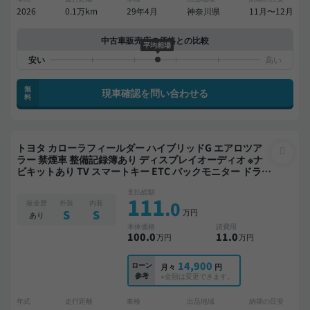
2026
0.1万km
29年4月
神奈川県
11月〜12月
中古車販売店の価格との比較
平均相場
無
現車確認を問い合わせる
料
トヨタ カローラフィールダー ハイブリッドG エアロツア
ラー 禁煙車 整備記録簿あり ディスプレイオーディオ ※ナ
ビキットあり TV スマートキー ETC バックモニター ドライ
ブレコーダー 衝突軽減
支払総額
111
.0
板金歴
外装
内装
万円
S
S
あり
本体価格
諸費用
100
.0
11
.0
万円
万円
14,900
ローン
月々
円
参考
※金額は変更できます。
年式
走行距離
車検
出品地域
納期の目安