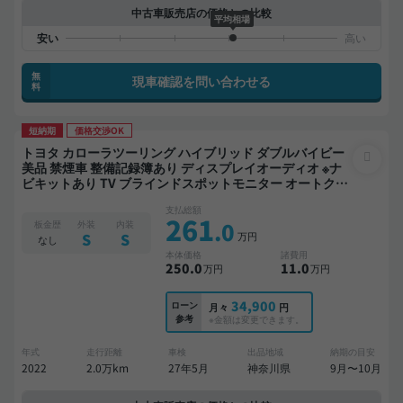
中古車販売店の価格との比較
平均相場
無
現車確認を問い合わせる
料
短納期
価格交渉OK
トヨタ カローラツーリング ハイブリッド ダブルバイビー
美品 禁煙車 整備記録簿あり ディスプレイオーディオ ※ナ
ビキットあり TV ブラインドスポットモニター オートクル
ーズ スマートキー ETC バックモニター ドライブレコーダ
支払総額
ー 衝突軽減
261
.0
板金歴
外装
内装
万円
S
S
なし
本体価格
諸費用
250
.0
11
.0
万円
万円
34,900
ローン
月々
円
参考
※金額は変更できます。
年式
走行距離
車検
出品地域
納期の目安
2022
2.0万km
27年5月
神奈川県
9月〜10月