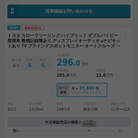
無
現車確認を問い合わせる
料
NEW!
価格交渉OK
トヨタ カローラツーリング ハイブリッド ダブルバイビー
禁煙車 整備記録簿あり ディスプレイオーディオ ※ナビキッ
トあり TV ブラインドスポットモニター オートクルーズ ス
マートキー ETC バックモニター ドライブレコーダー 衝突
支払総額
軽減
296
.0
板金歴
外装
内装
万円
S
S
あり
本体価格
諸費用
285
.0
11
.0
万円
万円
39,800
ローン
月々
円
参考
※金額は変更できます。
年式
走行距離
車検
出品地域
納期の目安
2023
2.5万km
28年2月
神奈川県
11月〜12月
中古車販売店の価格との比較
やや高い