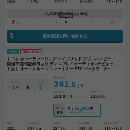
2020
1.3万km
27年7月
神奈川県
9月〜10月
中古車販売店の価格との比較
平均相場
無
現車確認を問い合わせる
料
NEW!
価格交渉OK
トヨタ カローラツーリング ハイブリッド ダブルバイビー
禁煙車 整備記録簿あり ディスプレイオーディオ ※ナビキッ
トあり オートクルーズ スマートキー ETC バックモニター
ドライブレコーダー 衝突軽減
支払総額
241
.0
板金歴
外装
内装
万円
A
S
あり
本体価格
諸費用
230
.0
11
.0
万円
万円
32,500
ローン
月々
円
参考
※金額は変更できます。
年式
走行距離
車検
出品地域
納期の目安
2021
3.9万km
28年6月
神奈川県
11月〜12月