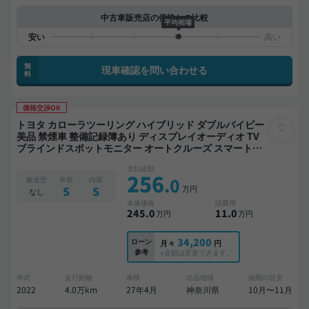
中古車販売店の価格との比較
平均相場
無
現車確認を問い合わせる
料
価格交渉OK
トヨタ カローラツーリング ハイブリッド ダブルバイビー
美品 禁煙車 整備記録簿あり ディスプレイオーディオ TV
ブラインドスポットモニター オートクルーズ スマートキ
ー ETC バックモニター ドライブレコーダー 衝突軽減
支払総額
256
.0
板金歴
外装
内装
万円
S
S
なし
本体価格
諸費用
245
.0
11
.0
万円
万円
34,200
ローン
月々
円
参考
※金額は変更できます。
年式
走行距離
車検
出品地域
納期の目安
2022
4.0万km
27年4月
神奈川県
10月〜11月