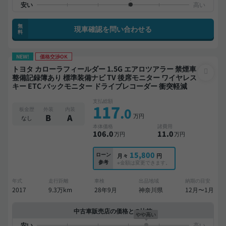
無
現車確認を問い合わせる
料
NEW!
価格交渉OK
トヨタ カローラフィールダー 1.5G エアロツアラー 禁煙車
整備記録簿あり 標準装備ナビ TV 後席モニター ワイヤレス
キー ETC バックモニター ドライブレコーダー 衝突軽減
支払総額
117
.0
板金歴
外装
内装
万円
B
A
なし
本体価格
諸費用
106
.0
11
.0
万円
万円
15,800
ローン
月々
円
参考
※金額は変更できます。
年式
走行距離
車検
出品地域
納期の目安
2017
9.3万km
28年9月
神奈川県
12月〜1月
中古車販売店の価格との比較
やや高い