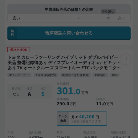
中古車販売店の価格との比較
やや高い
無
現車確認を問い合わせる
料
価格交渉OK
トヨタ カローラツーリング ハイブリッド ダブルバイビー
美品 整備記録簿あり ディスプレイオーディオ ※ナビキット
あり TV オートクルーズ スマートキー ETC バックモニター
ドライブレコーダー フルエアロ 衝突軽減
#ワンオーナー
#現車確認歓迎
#お問い合わせ歓迎
#即納可
#納期応相談
支払総額
301
.0
板金歴
外装
内装
万円
A
S
なし
本体価格
諸費用
290
.0
11
.0
万円
万円
40,200
ローン
月々
円
参考
※金額は変更できます。
年式
走行距離
車検
出品地域
納期の目安
2021
4.6万km
28年3月
神奈川県
10月〜11月