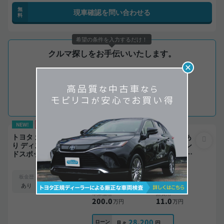
無
現車確認を問い合わせる
料
希望の条件を入力するだけ！
クルマ探しをお手伝いいたします。
出品前の登録車両から欲しいクルマが見つかるかも？！
ご希望の条件でリクエストしてみましょう。
購入希望車リクエストはこちら
NEW!
価格交渉OK
トヨタ カローラツーリング ダブルバイビー 整備記録簿あ
り ディスプレイオーディオ ※ナビキットあり TV ブライン
ドスポットモニター オートクルーズ スマートキー ETC バ
ックモニター ドライブレコーダー フルエアロ 衝突軽減
支払総額
211
.0
板金歴
外装
内装
万円
B
A
あり
本体価格
諸費用
200
.0
11
.0
万円
万円
28,200
ローン
月々
円