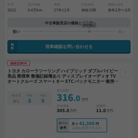
年式
走行距離
車検
出品地域
納期の目安
2022
0.4万km
27年12月
神奈川県
来年2月〜3月
中古車販売店の価格との比較
やや高い
無
現車確認を問い合わせる
料
価格交渉OK
トヨタ カローラツーリング ハイブリッド ダブルバイビー
美品 禁煙車 整備記録簿あり ディスプレイオーディオ TV
オートクルーズ スマートキー ETC バックモニター 衝突軽
減
支払総額
316
.0
板金歴
外装
内装
万円
S
S
なし
本体価格
諸費用
305
.0
11
.0
万円
万円
42,300
ローン
月々
円
参考
※金額は変更できます。