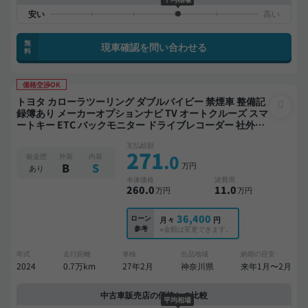
無
現車確認を問い合わせる
料
価格交渉OK
トヨタ カローラツーリング ダブルバイビー 禁煙車 整備記
録簿あり メーカーオプションナビ TV オートクルーズ スマ
ートキー ETC バックモニター ドライブレコーダー 社外ア
ルミ 衝突軽減
支払総額
271
.0
板金歴
外装
内装
万円
B
S
あり
本体価格
諸費用
260
.0
11
.0
万円
万円
36,400
ローン
月々
円
参考
※金額は変更できます。
年式
走行距離
車検
出品地域
納期の目安
2024
0.7万km
27年2月
神奈川県
来年1月〜2月
中古車販売店の価格との比較
平均相場