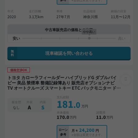
年式
走行距離
車検
出品地域
納期の目安
2020
3.1万km
27年7月
神奈川県
11月〜12月
中古車販売店の価格との比較
やや高い
無
現車確認を問い合わせる
料
価格交渉OK
トヨタ カローラフィールダー ハイブリッドG ダブルバイ
ビー 美品 禁煙車 整備記録簿あり 販売店オプションナビ
TV オートクルーズ スマートキー ETC バックモニター ドラ
イブレコーダー 衝突軽減
支払総額
181
.0
板金歴
外装
内装
万円
A
S
なし
本体価格
諸費用
170
.0
11
.0
万円
万円
24,200
ローン
月々
円
参考
※金額は変更できます。