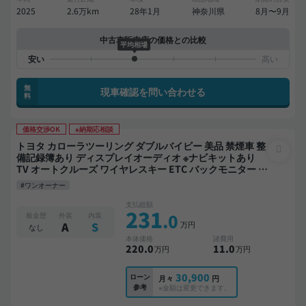
2025
2.6万km
28年1月
神奈川県
8月〜9月
中古車販売店の価格との比較
平均相場
無
現車確認を問い合わせる
料
価格交渉OK
※納期応相談
トヨタ カローラツーリング ダブルバイビー 美品 禁煙車 整
備記録簿あり ディスプレイオーディオ ※ナビキットあり
TV オートクルーズ ワイヤレスキー ETC バックモニター ド
ライブレコーダー 衝突軽減
#ワンオーナー
支払総額
231
.0
板金歴
外装
内装
万円
A
S
なし
本体価格
諸費用
220
.0
11
.0
万円
万円
30,900
ローン
月々
円
参考
※金額は変更できます。