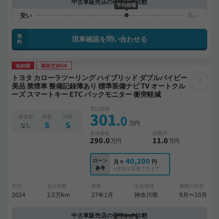
中古車販売店の価格との比較
平均相場
無
現車確認を問い合わせる
料
短納期
価格交渉OK
トヨタ カローラツーリング ハイブリッド ダブルバイビー
美品 禁煙車 整備記録簿あり 標準装備ナビ TV オートクル
ーズ スマートキー ETC バックモニター 衝突軽減
支払総額
301
.0
板金歴
外装
内装
万円
S
S
なし
本体価格
諸費用
290
.0
11
.0
万円
万円
40,200
ローン
月々
円
参考
※金額は変更できます。
年式
走行距離
車検
出品地域
納期の目安
2024
2.5万km
27年1月
神奈川県
9月〜10月
中古車販売店の価格との比較
平均相場