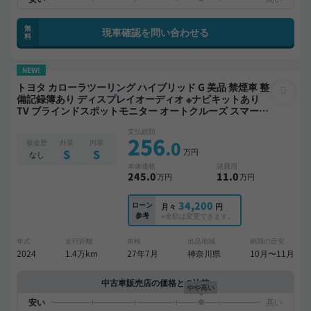
無
現車確認を問い合わせる
料
NEW!
トヨタ カローラツーリング ハイブリッド G 美品 禁煙車 整
備記録簿あり ディスプレイオーディオ ※ナビキットあり
TV ブラインドスポットモニター オートクルーズ スマート
キー ETC バックモニター ドライブレコーダー 衝突軽減
支払総額
256
.0
板金歴
外装
内装
万円
S
S
なし
本体価格
諸費用
245
.0
11
.0
万円
万円
34,200
ローン
月々
円
参考
※金額は変更できます。
年式
走行距離
車検
出品地域
納期の目安
2024
1.4万km
27年7月
神奈川県
10月〜11月
中古車販売店の価格との比較
やや高い