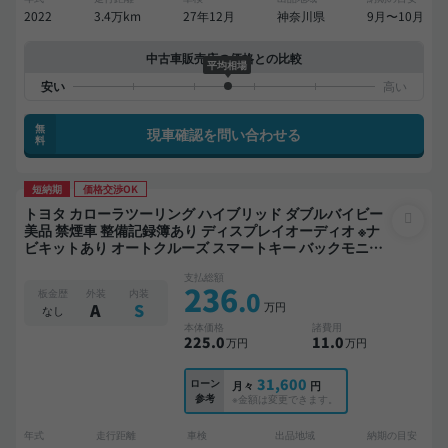
2022
3.4万km
27年12月
神奈川県
9月〜10月
中古車販売店の価格との比較
平均相場
無
現車確認を問い合わせる
料
短納期
価格交渉OK
トヨタ カローラツーリング ハイブリッド ダブルバイビー
美品 禁煙車 整備記録簿あり ディスプレイオーディオ ※ナ
ビキットあり オートクルーズ スマートキー バックモニタ
ー ドライブレコーダー 衝突軽減
支払総額
236
.0
板金歴
外装
内装
万円
A
S
なし
本体価格
諸費用
225
.0
11
.0
万円
万円
31,600
ローン
月々
円
参考
※金額は変更できます。
年式
走行距離
車検
出品地域
納期の目安