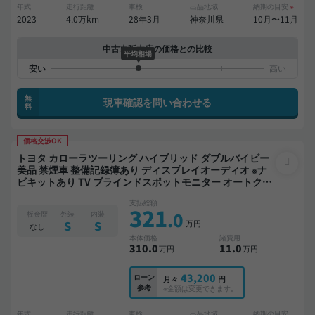
年式
走行距離
車検
出品地域
納期の目安
※
2023
4.0万km
28年3月
神奈川県
10月〜11月
中古車販売店の価格との比較
平均相場
無
現車確認を問い合わせる
料
価格交渉OK
トヨタ カローラツーリング ハイブリッド ダブルバイビー
美品 禁煙車 整備記録簿あり ディスプレイオーディオ ※ナ
ビキットあり TV ブラインドスポットモニター オートクル
ーズ スマートキー ETC バックモニター ドライブレコーダ
支払総額
ー フルエアロ 衝突軽減
321
.0
板金歴
外装
内装
万円
S
S
なし
本体価格
諸費用
310
.0
11
.0
万円
万円
43,200
ローン
月々
円
参考
※金額は変更できます。
年式
走行距離
車検
出品地域
納期の目安