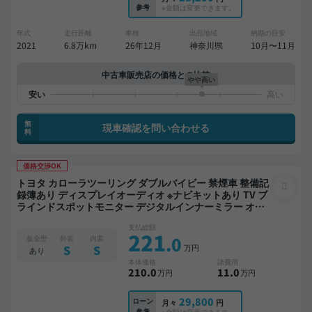
参考
※金額は変更できます。
年式
走行距離
車検
出品地域
納期の目安
2021
6.8万km
26年12月
神奈川県
10月〜11月
中古車販売店の価格との比較
やや高い
無
現車確認を問い合わせる
料
価格交渉OK
トヨタ カローラツーリング ダブルバイビー 禁煙車 整備記
録簿あり ディスプレイオーディオ ※ナビキットあり TV ブ
ラインドスポットモニター デジタルインナーミラー オー
トクルーズ スマートキー ETC バックモニター ドライブレ
支払総額
コーダー 衝突軽減
221
.0
板金歴
外装
内装
万円
S
S
あり
本体価格
諸費用
210
.0
11
.0
万円
万円
29,800
ローン
月々
円
参考
※金額は変更できます。