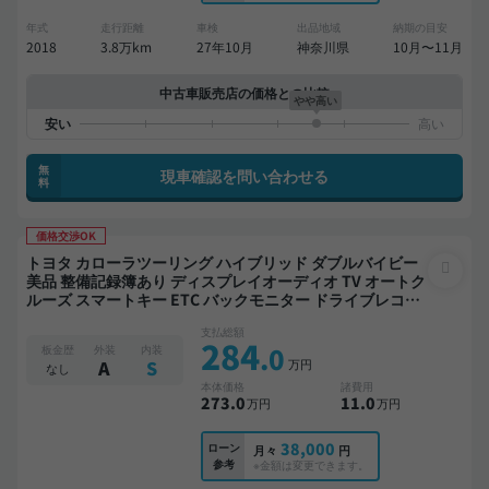
年式
走行距離
車検
出品地域
納期の目安
2018
3.8万km
27年10月
神奈川県
10月〜11月
中古車販売店の価格との比較
やや高い
無
現車確認を問い合わせる
料
価格交渉OK
トヨタ カローラツーリング ハイブリッド ダブルバイビー
美品 整備記録簿あり ディスプレイオーディオ TV オートク
ルーズ スマートキー ETC バックモニター ドライブレコー
ダー 衝突軽減
支払総額
284
.0
板金歴
外装
内装
万円
A
S
なし
本体価格
諸費用
273
.0
11
.0
万円
万円
38,000
ローン
月々
円
参考
※金額は変更できます。