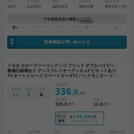
年式
走行距離
車検
出品地域
納期の目安
2025
0.3万km
28年12月
神奈川県
来年2月〜3月
中古車販売店の価格との比較
やや高い
無
現車確認を問い合わせる
料
トヨタ カローラツーリング ハイブリッド ダブルバイビー
整備記録簿あり ディスプレイオーディオ ※ナビキットあり
TV オートクルーズ スマートキー ETC バックモニター ドラ
イブレコーダー フルエアロ 衝突軽減
支払総額
336
.0
板金歴
外装
内装
万円
S
A
なし
本体価格
諸費用
325
.0
11
.0
万円
万円
45,100
ローン
月々
円
参考
※金額は変更できます。
年式
走行距離
車検
出品地域
納期の目安