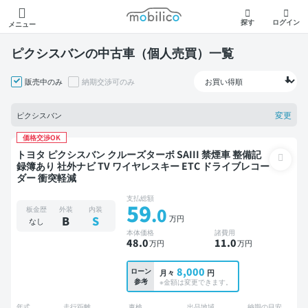
モビリコ
探す
ログイン
メニュー
ピクシスバンの中古車（個人売買）一覧
販売中のみ
納期交渉可のみ
変更
ピクシスバン
価格交渉OK
トヨタ ピクシスバン クルーズターボ SAIII 禁煙車 整備記
録簿あり 社外ナビ TV ワイヤレスキー ETC ドライブレコー
ダー 衝突軽減
支払総額
59
.0
板金歴
外装
内装
万円
B
S
なし
本体価格
諸費用
48
.0
11
.0
万円
万円
8,000
ローン
月々
円
参考
※金額は変更できます。
年式
走行距離
車検
出品地域
納期の目安