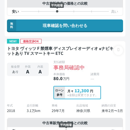
中古車販売店の価格との比較
平均相場
無
現車確認を問い合わせる
料
NEW!
価格交渉OK
トヨタ ヴィッツ F 禁煙車 ディスプレイオーディオ ※ナビキ
ットあり TV スマートキー ETC
支払総額
事務局確認中
板金歴
外装
内装
A
A
あり
本体価格
諸費用
80
.0
万円
---
12,300
ローン
月々
円
参考
※金額は変更できます。
年式
走行距離
車検
出品地域
納期の目安
2018
3.1万km
29年7月
神奈川県
来年2月〜3月
中古車販売店の価格との比較
平均相場