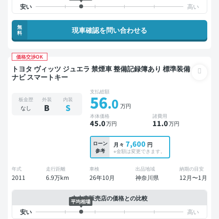
無
現車確認を問い合わせる
料
価格交渉OK
トヨタ ヴィッツ ジュエラ 禁煙車 整備記録簿あり 標準装備
ナビ スマートキー
支払総額
56
.0
板金歴
外装
内装
万円
B
S
なし
本体価格
諸費用
45
.0
11
.0
万円
万円
7,600
ローン
月々
円
参考
※金額は変更できます。
年式
走行距離
車検
出品地域
納期の目安
2011
6.9万km
26年10月
神奈川県
12月〜1月
中古車販売店の価格との比較
平均相場