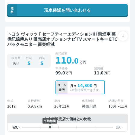
無
現車確認を問い合わせる
料
トヨタ ヴィッツ F セーフティーエディションIII 禁煙車 整
備記録簿あり 販売店オプションナビ TV スマートキー ETC
バックモニター 衝突軽減
支払総額
110
.0
板金歴
外装
内装
万円
S
S
あり
本体価格
諸費用
99
.0
11
.0
万円
万円
14,800
ローン
月々
円
参考
※金額は変更できます。
年式
走行距離
車検
出品地域
納期の目安
2019
0.9万km
26年12月
神奈川県
10月〜11月
中古車販売店の価格との比較
平均相場