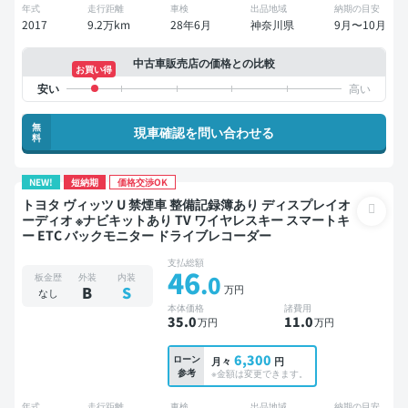
年式
走行距離
車検
出品地域
納期の目安
2017
9.2万km
28年6月
神奈川県
9月〜10月
中古車販売店の価格との比較
お買い得
無
現車確認を問い合わせる
料
NEW!
短納期
価格交渉OK
トヨタ ヴィッツ U 禁煙車 整備記録簿あり ディスプレイオ
ーディオ ※ナビキットあり TV ワイヤレスキー スマートキ
ー ETC バックモニター ドライブレコーダー
支払総額
46
.0
板金歴
外装
内装
万円
B
S
なし
本体価格
諸費用
35
.0
11
.0
万円
万円
6,300
ローン
月々
円
参考
※金額は変更できます。
年式
走行距離
車検
出品地域
納期の目安