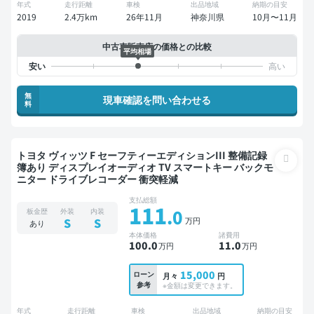
年式
走行距離
車検
出品地域
納期の目安
2019
2.4万km
26年11月
神奈川県
10月〜11月
中古車販売店の価格との比較
平均相場
無
現車確認を問い合わせる
料
トヨタ ヴィッツ F セーフティーエディションIII 整備記録
簿あり ディスプレイオーディオ TV スマートキー バックモ
ニター ドライブレコーダー 衝突軽減
支払総額
111
.0
板金歴
外装
内装
万円
S
S
あり
本体価格
諸費用
100
.0
11
.0
万円
万円
15,000
ローン
月々
円
参考
※金額は変更できます。
年式
走行距離
車検
出品地域
納期の目安