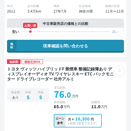
年式
走行距離
車検
出品地域
納期の目安
2012
5.4万km
27年7月
神奈川県
11月〜12月
中古車販売店の価格との比較
お買い得
無
現車確認を問い合わせる
料
短納期
価格交渉OK
トヨタ ヴィッツ ハイブリッドF 禁煙車 整備記録簿あり デ
ィスプレイオーディオ TV ワイヤレスキー ETC バックモニ
ター ドライブレコーダー 社外アルミ
支払総額
76
.0
板金歴
外装
内装
万円
S
S
あり
本体価格
諸費用
65
.0
11
.0
万円
万円
10,300
ローン
月々
円
参考
※金額は変更できます。