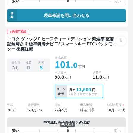
無
現車確認を問い合わせる
料
※納期応相談
トヨタ ヴィッツ F セーフティーエディション 禁煙車 整備
記録簿あり 標準装備ナビ TV スマートキー ETC バックモニ
ター 衝突軽減
支払総額
101
.0
板金歴
外装
内装
万円
D
S
なし
本体価格
諸費用
90
.0
11
.0
万円
万円
13,600
ローン
月々
円
参考
※金額は変更できます。
年式
走行距離
車検
出品地域
納期の目安
※
2018
5.9万km
27年5月
神奈川県
10月〜11月
中古車販売店の価格との比較
平均相場