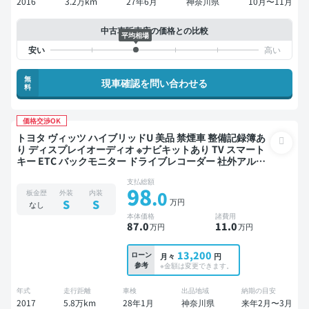
2016
3.2万km
27年6月
神奈川県
10月〜11月
中古車販売店の価格との比較
平均相場
無
現車確認を問い合わせる
料
価格交渉OK
トヨタ ヴィッツ ハイブリッドU 美品 禁煙車 整備記録簿あ
り ディスプレイオーディオ ※ナビキットあり TV スマート
キー ETC バックモニター ドライブレコーダー 社外アルミ
フルエアロ 衝突軽減
支払総額
98
.0
板金歴
外装
内装
万円
S
S
なし
本体価格
諸費用
87
.0
11
.0
万円
万円
13,200
ローン
月々
円
参考
※金額は変更できます。
年式
走行距離
車検
出品地域
納期の目安
2017
5.8万km
28年1月
神奈川県
来年2月〜3月