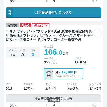
無
現車確認を問い合わせる
料
終了間近
短納期
価格交渉OK
トヨタ ヴィッツ ハイブリッドU 美品 禁煙車 整備記録簿あ
り 販売店オプションナビ TV オートクルーズ スマートキー
ETC バックモニター ドライブレコーダー 衝突軽減
支払総額
106
.0
板金歴
外装
内装
万円
A
S
なし
本体価格
諸費用
95
.0
11
.0
万円
万円
14,300
ローン
月々
円
参考
※金額は変更できます。
年式
走行距離
車検
出品地域
納期の目安
2017
3.1万km
28年4月
神奈川県
8月〜9月
中古車販売店の価格との比較
平均相場