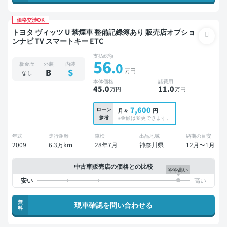
価格交渉OK
トヨタ ヴィッツ U 禁煙車 整備記録簿あり 販売店オプショ
ンナビ TV スマートキー ETC
支払総額
56
.0
板金歴
外装
内装
万円
B
S
なし
本体価格
諸費用
45
.0
11
.0
万円
万円
7,600
ローン
月々
円
参考
※金額は変更できます。
年式
走行距離
車検
出品地域
納期の目安
2009
6.3万km
28年7月
神奈川県
12月〜1月
中古車販売店の価格との比較
やや高い
無
現車確認を問い合わせる
料