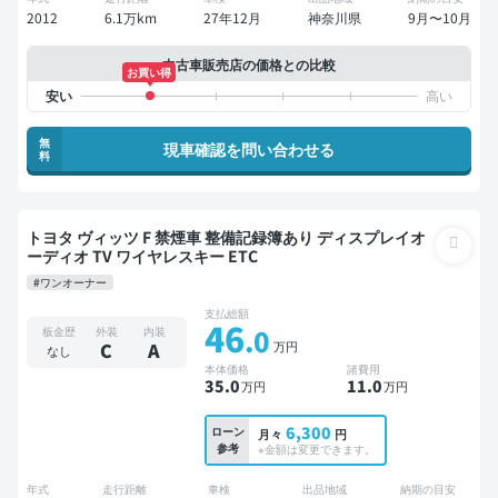
2012
6.1万km
27年12月
神奈川県
9月〜10月
中古車販売店の価格との比較
お買い得
無
現車確認を問い合わせる
料
トヨタ ヴィッツ F 禁煙車 整備記録簿あり ディスプレイオ
ーディオ TV ワイヤレスキー ETC
#ワンオーナー
支払総額
46
.0
板金歴
外装
内装
万円
C
A
なし
本体価格
諸費用
35
.0
11
.0
万円
万円
6,300
ローン
月々
円
参考
※金額は変更できます。
年式
走行距離
車検
出品地域
納期の目安