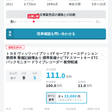
2011
6.7万km
28年6月
神奈川県
9月〜10月
中古車販売店の価格との比較
お買い得
無
現車確認を問い合わせる
料
価格交渉OK
トヨタ ヴィッツ ハイブリッドF セーフティーエディション
禁煙車 整備記録簿あり 標準装備ナビ TV スマートキー ETC
バックモニター ドライブレコーダー 衝突軽減
支払総額
111
.0
板金歴
外装
内装
万円
B
S
あり
本体価格
諸費用
100
.0
11
.0
万円
万円
15,000
ローン
月々
円
参考
※金額は変更できます。
年式
走行距離
車検
出品地域
納期の目安