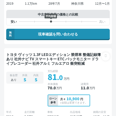
2019
1.1万km
28年7月
神奈川県
12月〜1月
中古車販売店の価格との比較
平均相場
無
現車確認を問い合わせる
料
トヨタ ヴィッツ 1.3F LEDエディション 禁煙車 整備記録簿
あり 社外ナビ TV スマートキー ETC バックモニター ドラ
イブレコーダー 社外アルミ フルエアロ 衝突軽減
支払総額
81
.0
板金歴
外装
内装
万円
S
S
あり
本体価格
諸費用
70
.0
11
.0
万円
万円
10,900
ローン
月々
円
参考
※金額は変更できます。
年式
走行距離
車検
出品地域
納期の目安