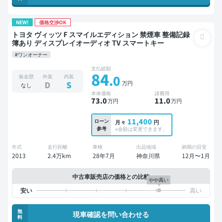
NEW!
価格交渉OK
トヨタ ヴィッツ F スマイルエディション 禁煙車 整備記録
簿あり ディスプレイオーディオ TV スマートキー
#ワンオーナー
支払総額
84
.0
板金歴
外装
内装
万円
D
S
なし
本体価格
諸費用
73
.0
11
.0
万円
万円
11,400
ローン
月々
円
参考
※金額は変更できます。
年式
走行距離
車検
出品地域
納期の目安
2013
2.4万km
28年7月
神奈川県
12月〜1月
中古車販売店の価格との比較
やや高い
無
現車確認を問い合わせる
料