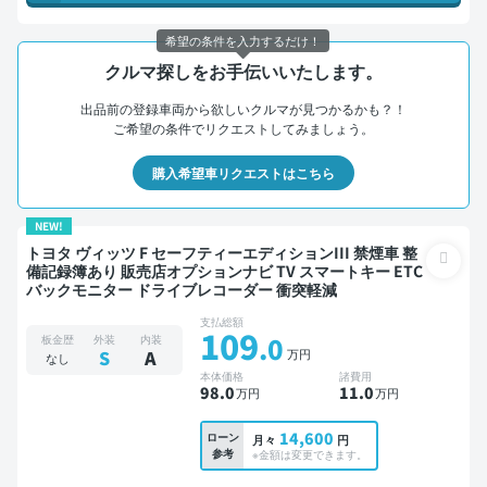
希望の条件を入力するだけ！
クルマ探しをお手伝いいたします。
出品前の登録車両から欲しいクルマが見つかるかも？！
ご希望の条件でリクエストしてみましょう。
購入希望車リクエストはこちら
NEW!
トヨタ ヴィッツ F セーフティーエディションIII 禁煙車 整
備記録簿あり 販売店オプションナビ TV スマートキー ETC
バックモニター ドライブレコーダー 衝突軽減
支払総額
109
.0
板金歴
外装
内装
万円
S
A
なし
本体価格
諸費用
98
.0
11
.0
万円
万円
14,600
ローン
月々
円
参考
※金額は変更できます。