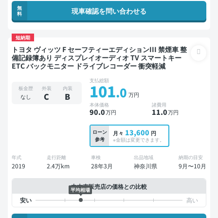
無
現車確認を問い合わせる
料
短納期
トヨタ ヴィッツ F セーフティーエディションIII 禁煙車 整
備記録簿あり ディスプレイオーディオ TV スマートキー
ETC バックモニター ドライブレコーダー 衝突軽減
支払総額
101
.0
板金歴
外装
内装
万円
C
B
なし
本体価格
諸費用
90
.0
11
.0
万円
万円
13,600
ローン
月々
円
参考
※金額は変更できます。
年式
走行距離
車検
出品地域
納期の目安
2019
2.4万km
28年3月
神奈川県
9月〜10月
中古車販売店の価格との比較
平均相場