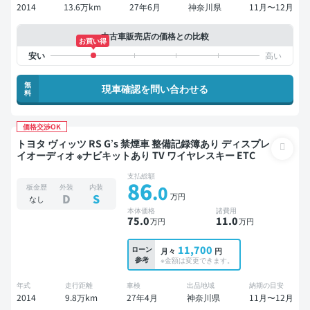
2014
13.6万km
27年6月
神奈川県
11月〜12月
中古車販売店の価格との比較
お買い得
無
現車確認を問い合わせる
料
価格交渉OK
トヨタ ヴィッツ RS G’s 禁煙車 整備記録簿あり ディスプレ
イオーディオ ※ナビキットあり TV ワイヤレスキー ETC
支払総額
86
.0
板金歴
外装
内装
万円
D
S
なし
本体価格
諸費用
75
.0
11
.0
万円
万円
11,700
ローン
月々
円
参考
※金額は変更できます。
年式
走行距離
車検
出品地域
納期の目安
2014
9.8万km
27年4月
神奈川県
11月〜12月