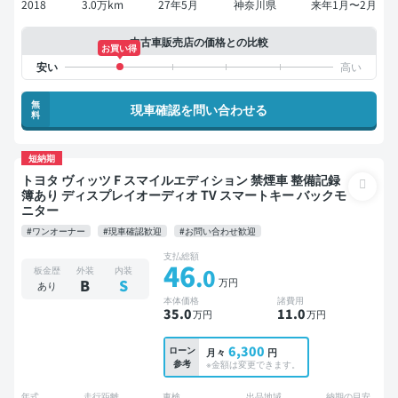
2018
3.0万km
27年5月
神奈川県
来年1月〜2月
中古車販売店の価格との比較
お買い得
無
現車確認を問い合わせる
料
短納期
トヨタ ヴィッツ F スマイルエディション 禁煙車 整備記録
簿あり ディスプレイオーディオ TV スマートキー バックモ
ニター
#ワンオーナー
#現車確認歓迎
#お問い合わせ歓迎
支払総額
46
.0
板金歴
外装
内装
万円
B
S
あり
本体価格
諸費用
35
.0
11
.0
万円
万円
6,300
ローン
月々
円
参考
※金額は変更できます。
年式
走行距離
車検
出品地域
納期の目安