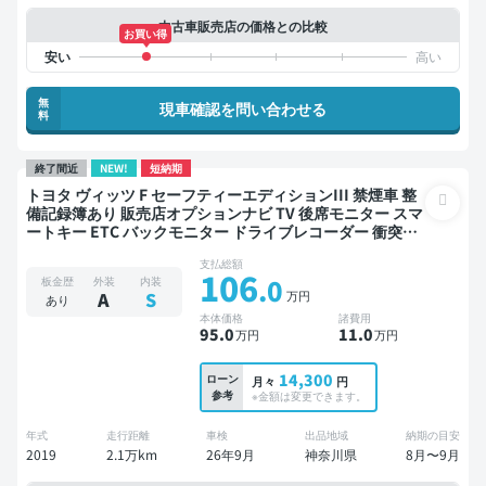
中古車販売店の価格との比較
お買い得
無
現車確認を問い合わせる
料
終了間近
NEW!
短納期
トヨタ ヴィッツ F セーフティーエディションIII 禁煙車 整
備記録簿あり 販売店オプションナビ TV 後席モニター スマ
ートキー ETC バックモニター ドライブレコーダー 衝突軽
減
支払総額
106
.0
板金歴
外装
内装
万円
A
S
あり
本体価格
諸費用
95
.0
11
.0
万円
万円
14,300
ローン
月々
円
参考
※金額は変更できます。
年式
走行距離
車検
出品地域
納期の目安
2019
2.1万km
26年9月
神奈川県
8月〜9月