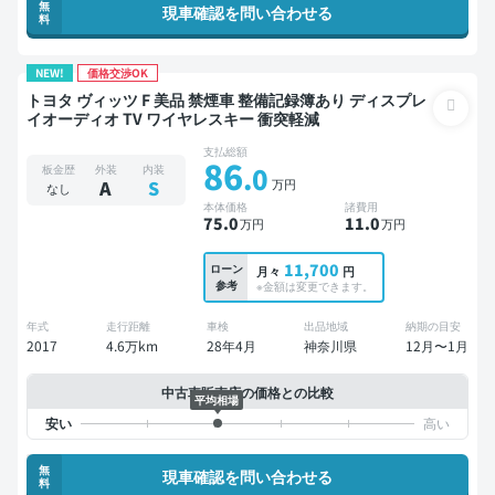
無
現車確認を問い合わせる
料
NEW!
価格交渉OK
トヨタ ヴィッツ F 美品 禁煙車 整備記録簿あり ディスプレ
イオーディオ TV ワイヤレスキー 衝突軽減
支払総額
86
.0
板金歴
外装
内装
万円
A
S
なし
本体価格
諸費用
75
.0
11
.0
万円
万円
11,700
ローン
月々
円
参考
※金額は変更できます。
年式
走行距離
車検
出品地域
納期の目安
2017
4.6万km
28年4月
神奈川県
12月〜1月
中古車販売店の価格との比較
平均相場
無
現車確認を問い合わせる
料