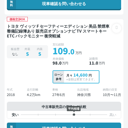
無
現車確認を問い合わせる
料
価格交渉OK
トヨタ ヴィッツ F セーフティーエディション 美品 禁煙車
整備記録簿あり 販売店オプションナビ TV スマートキー
ETC バックモニター 衝突軽減
支払総額
109
.0
板金歴
外装
内装
万円
S
S
なし
本体価格
諸費用
98
.0
11
.0
万円
万円
14,600
ローン
月々
円
参考
※金額は変更できます。
年式
走行距離
車検
出品地域
納期の目安
2018
4.2万km
27年6月
神奈川県
10月〜11月
中古車販売店の価格との比較
平均相場
無