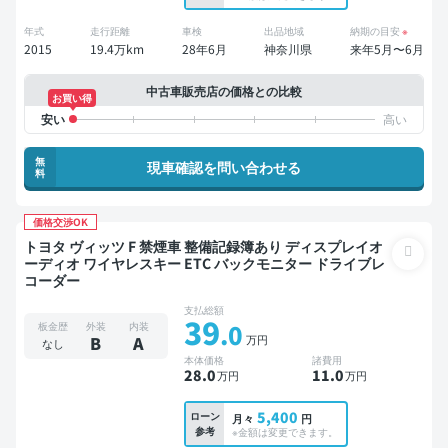
年式
走行距離
車検
出品地域
納期の目安
※
2015
19.4万km
28年6月
神奈川県
来年5月〜6月
中古車販売店の価格との比較
お買い得
無
現車確認を問い合わせる
料
価格交渉OK
トヨタ ヴィッツ F 禁煙車 整備記録簿あり ディスプレイオ
ーディオ ワイヤレスキー ETC バックモニター ドライブレ
コーダー
支払総額
39
.0
板金歴
外装
内装
万円
B
A
なし
本体価格
諸費用
28
.0
11
.0
万円
万円
5,400
ローン
月々
円
参考
※金額は変更できます。