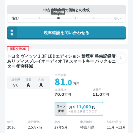
中古車販売店の価格との比較
平均相場
無
現車確認を問い合わせる
料
価格交渉OK
トヨタ ヴィッツ 1.3F LEDエディション 禁煙車 整備記録簿
あり ディスプレイオーディオ TV スマートキー バックモニ
ター 衝突軽減
支払総額
81
.0
板金歴
外装
内装
万円
A
A
なし
本体価格
諸費用
70
.0
11
.0
万円
万円
11,000
ローン
月々
円
参考
※金額は変更できます。
年式
走行距離
車検
出品地域
納期の目安
2016
2.5万km
27年5月
神奈川県
11月〜12月