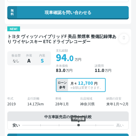
無
現車確認を問い合わせる
料
NEW!
トヨタ ヴィッツ ハイブリッドF 美品 禁煙車 整備記録簿あ
り ワイヤレスキー ETC ドライブレコーダー
支払総額
94
.0
板金歴
外装
内装
万円
A
S
なし
本体価格
諸費用
83
.0
11
.0
万円
万円
12,700
ローン
月々
円
参考
※金額は変更できます。
年式
走行距離
車検
出品地域
納期の目安
2019
14.1万km
28年1月
神奈川県
来年1月〜2月
中古車販売店の価格との比較
平均相場