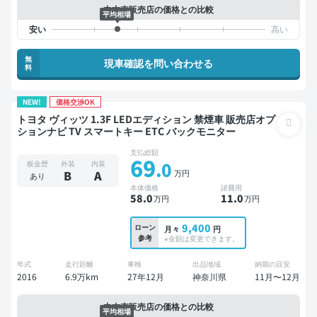
中古車販売店の価格との比較
平均相場
無
現車確認を問い合わせる
料
NEW!
価格交渉OK
トヨタ ヴィッツ 1.3F LEDエディション 禁煙車 販売店オプ
ションナビ TV スマートキー ETC バックモニター
支払総額
69
.0
板金歴
外装
内装
万円
B
A
あり
本体価格
諸費用
58
.0
11
.0
万円
万円
9,400
ローン
月々
円
参考
※金額は変更できます。
年式
走行距離
車検
出品地域
納期の目安
2016
6.9万km
27年12月
神奈川県
11月〜12月
中古車販売店の価格との比較
平均相場