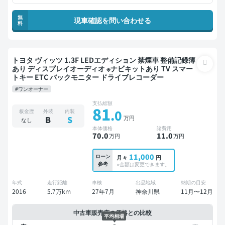
無
現車確認を問い合わせる
料
トヨタ ヴィッツ 1.3F LEDエディション 禁煙車 整備記録簿
あり ディスプレイオーディオ ※ナビキットあり TV スマー
トキー ETC バックモニター ドライブレコーダー
#ワンオーナー
支払総額
81
.0
板金歴
外装
内装
万円
B
S
なし
本体価格
諸費用
70
.0
11
.0
万円
万円
11,000
ローン
月々
円
参考
※金額は変更できます。
年式
走行距離
車検
出品地域
納期の目安
2016
5.7万km
27年7月
神奈川県
11月〜12月
中古車販売店の価格との比較
平均相場