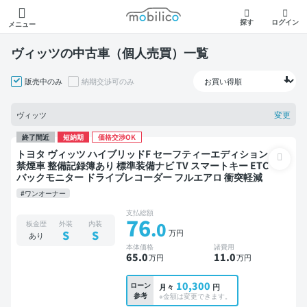
モビリコ
探す
ログイン
メニュー
ヴィッツの中古車（個人売買）一覧
販売中のみ
納期交渉可のみ
変更
ヴィッツ
終了間近
短納期
価格交渉OK
トヨタ ヴィッツ ハイブリッドF セーフティーエディション
禁煙車 整備記録簿あり 標準装備ナビ TV スマートキー ETC
バックモニター ドライブレコーダー フルエアロ 衝突軽減
#ワンオーナー
支払総額
76
.0
板金歴
外装
内装
万円
S
S
あり
本体価格
諸費用
65
.0
11
.0
万円
万円
10,300
ローン
月々
円
参考
※金額は変更できます。