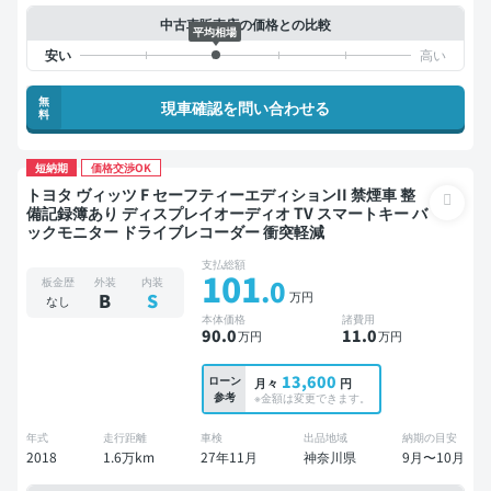
中古車販売店の価格との比較
平均相場
無
現車確認を問い合わせる
料
短納期
価格交渉OK
トヨタ ヴィッツ F セーフティーエディションII 禁煙車 整
備記録簿あり ディスプレイオーディオ TV スマートキー バ
ックモニター ドライブレコーダー 衝突軽減
支払総額
101
.0
板金歴
外装
内装
万円
B
S
なし
本体価格
諸費用
90
.0
11
.0
万円
万円
13,600
ローン
月々
円
参考
※金額は変更できます。
年式
走行距離
車検
出品地域
納期の目安
2018
1.6万km
27年11月
神奈川県
9月〜10月