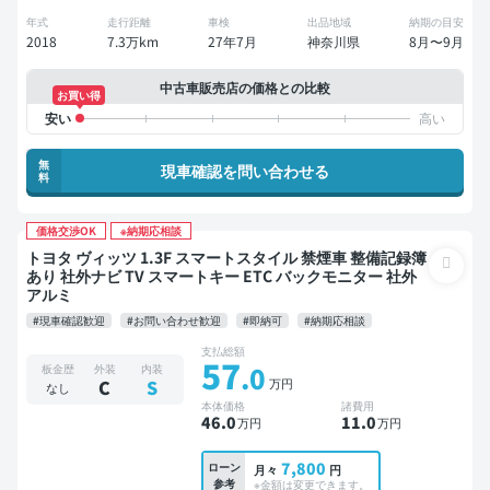
年式
走行距離
車検
出品地域
納期の目安
2018
7.3万km
27年7月
神奈川県
8月〜9月
中古車販売店の価格との比較
お買い得
無
現車確認を問い合わせる
料
価格交渉OK
※納期応相談
トヨタ ヴィッツ 1.3F スマートスタイル 禁煙車 整備記録簿
あり 社外ナビ TV スマートキー ETC バックモニター 社外
アルミ
#現車確認歓迎
#お問い合わせ歓迎
#即納可
#納期応相談
支払総額
57
.0
板金歴
外装
内装
万円
C
S
なし
本体価格
諸費用
46
.0
11
.0
万円
万円
7,800
ローン
月々
円
参考
※金額は変更できます。