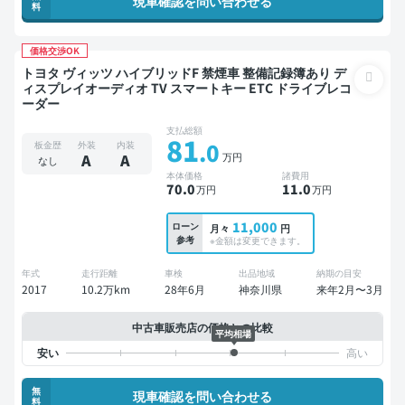
現車確認を問い合わせる
料
価格交渉OK
トヨタ ヴィッツ ハイブリッドF 禁煙車 整備記録簿あり デ
ィスプレイオーディオ TV スマートキー ETC ドライブレコ
ーダー
支払総額
81
.0
板金歴
外装
内装
万円
A
A
なし
本体価格
諸費用
70
.0
11
.0
万円
万円
11,000
ローン
月々
円
参考
※金額は変更できます。
年式
走行距離
車検
出品地域
納期の目安
2017
10.2万km
28年6月
神奈川県
来年2月〜3月
中古車販売店の価格との比較
平均相場
無
現車確認を問い合わせる
料