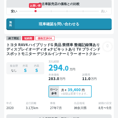
中古車販売店の価格との比較
お買い得
無
現車確認を問い合わせる
料
終了間近
短納期
価格交渉OK
トヨタ RAV4 ハイブリッドG 美品 禁煙車 整備記録簿あり
ディスプレイオーディオ ※ナビキットあり TV ブラインド
スポットモニター デジタルインナーミラー オートクルー
ズ スマートキー ETC 電動バックドア バックモニター ドラ
支払総額
イブレコーダー 衝突軽減
294
.0
板金歴
外装
内装
万円
S
S
なし
本体価格
諸費用
283
.0
11
.0
万円
万円
39,400
ローン
月々
円
参考
※金額は変更できます。
年式
走行距離
車検
出品地域
納期の目安
2020
3.1万km
27年7月
神奈川県
8月〜9月