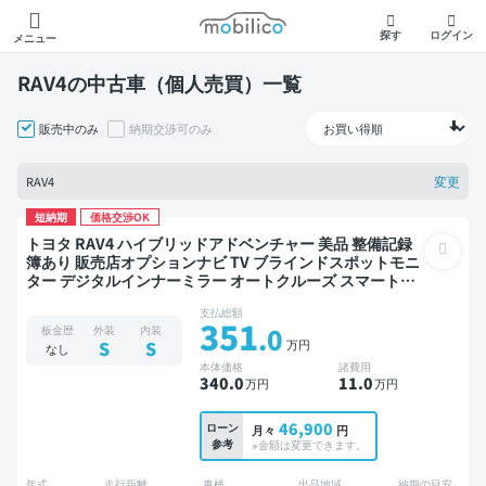
モビリコ
探す
ログイン
メニュー
RAV4の中古車（個人売買）一覧
販売中のみ
納期交渉可のみ
変更
RAV4
短納期
価格交渉OK
トヨタ RAV4 ハイブリッドアドベンチャー 美品 整備記録
簿あり 販売店オプションナビ TV ブラインドスポットモニ
ター デジタルインナーミラー オートクルーズ スマートキ
ー ETC バックモニター ドライブレコーダー 衝突軽減
支払総額
351
.0
板金歴
外装
内装
万円
S
S
なし
本体価格
諸費用
340
.0
11
.0
万円
万円
46,900
ローン
月々
円
参考
※金額は変更できます。
年式
走行距離
車検
出品地域
納期の目安