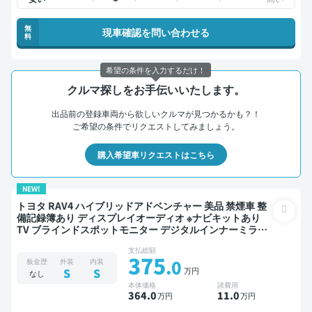
無
現車確認を問い合わせる
料
希望の条件を入力するだけ！
クルマ探しをお手伝いいたします。
出品前の登録車両から欲しいクルマが見つかるかも？！
ご希望の条件でリクエストしてみましょう。
購入希望車リクエストはこちら
NEW!
トヨタ RAV4 ハイブリッドアドベンチャー 美品 禁煙車 整
備記録簿あり ディスプレイオーディオ ※ナビキットあり
TV ブラインドスポットモニター デジタルインナーミラー
オートクルーズ スマートキー ETC 電動バックドア バック
支払総額
モニター ドライブレコーダー 衝突軽減
375
.0
板金歴
外装
内装
万円
S
S
なし
本体価格
諸費用
364
.0
11
.0
万円
万円