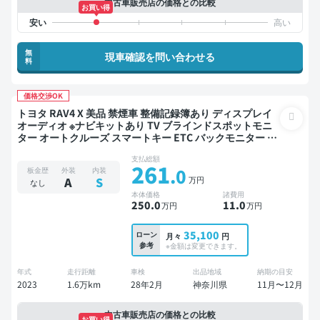
中古車販売店の価格との比較
お買い得
無
現車確認を問い合わせる
料
価格交渉OK
トヨタ RAV4 X 美品 禁煙車 整備記録簿あり ディスプレイ
オーディオ ※ナビキットあり TV ブラインドスポットモニ
ター オートクルーズ スマートキー ETC バックモニター ド
ライブレコーダー 衝突軽減
支払総額
261
.0
板金歴
外装
内装
万円
A
S
なし
本体価格
諸費用
250
.0
11
.0
万円
万円
35,100
ローン
月々
円
参考
※金額は変更できます。
年式
走行距離
車検
出品地域
納期の目安
2023
1.6万km
28年2月
神奈川県
11月〜12月
中古車販売店の価格との比較
お買い得