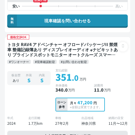
無
現車確認を問い合わせる
料
価格交渉OK
トヨタ RAV4 アドベンチャー オフロードパッケージII 禁煙
車 整備記録簿あり ディスプレイオーディオ ※ナビキットあ
り ブラインドスポットモニター オートクルーズ スマート
キー ETC バックモニター ドライブレコーダー 衝突軽減
#ワンオーナー
#現車確認歓迎
#お問い合わせ歓迎
支払総額
351
.0
板金歴
外装
内装
万円
S
S
あり
本体価格
諸費用
340
.0
11
.0
万円
万円
47,200
ローン
月々
円
参考
※金額は変更できます。
年式
走行距離
車検
出品地域
納期の目安
2024
1.7万km
27年2月
神奈川県
11月〜12月