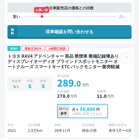
中古車販売店の価格との比較
お買い得
無
現車確認を問い合わせる
料
NEW!
価格交渉OK
※納期応相談
トヨタ RAV4 アドベンチャー 美品 禁煙車 整備記録簿あり
ディスプレイオーディオ ブラインドスポットモニター オ
ートクルーズ スマートキー ETC バックモニター 衝突軽減
支払総額
289
.0
板金歴
外装
内装
万円
S
S
なし
本体価格
諸費用
278
.0
11
.0
万円
万円
38,600
ローン
月々
円
参考
※金額は変更できます。
年式
走行距離
車検
出品地域
納期の目安
※
2021
2.9万km
26年11月
神奈川県
来年3月〜4月