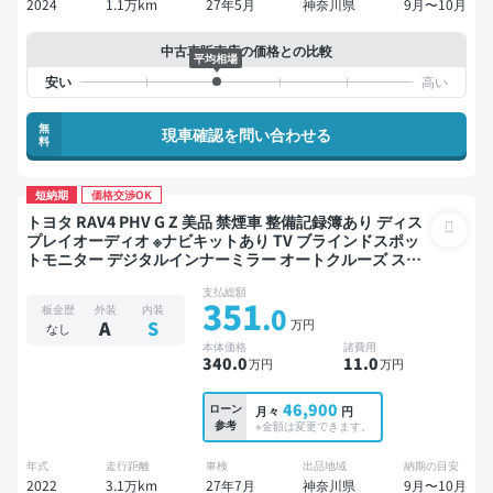
2024
1.1万km
27年5月
神奈川県
9月〜10月
中古車販売店の価格との比較
平均相場
無
現車確認を問い合わせる
料
短納期
価格交渉OK
トヨタ RAV4 PHV G Z 美品 禁煙車 整備記録簿あり ディス
プレイオーディオ ※ナビキットあり TV ブラインドスポッ
トモニター デジタルインナーミラー オートクルーズ スマ
ートキー ETC 電動バックドア バックモニター 全方位カメ
支払総額
ラ ドライブレコーダー 衝突軽減
351
.0
板金歴
外装
内装
万円
A
S
なし
本体価格
諸費用
340
.0
11
.0
万円
万円
46,900
ローン
月々
円
参考
※金額は変更できます。
年式
走行距離
車検
出品地域
納期の目安
2022
3.1万km
27年7月
神奈川県
9月〜10月