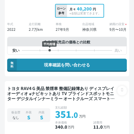
40,200
ローン
月々
円
参考
※金額は変更できます。
年式
走行距離
車検
出品地域
納期の目安
※
2022
2.7万km
27年9月
神奈川県
9月〜10月
中古車販売店の価格との比較
平均相場
無
現車確認を問い合わせる
料
トヨタ RAV4 G 美品 禁煙車 整備記録簿あり ディスプレイ
オーディオ ※ナビキットあり TV ブラインドスポットモニ
ター デジタルインナーミラー オートクルーズ スマートキ
ー ETC サンルーフ 電動バックドア バックモニター 全方位
支払総額
カメラ ドライブレコーダー 衝突軽減
351
.0
板金歴
外装
内装
万円
S
S
なし
本体価格
諸費用
340
.0
11
.0
万円
万円