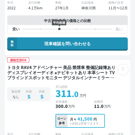
年式
走行距離
車検
出品地域
納期の目安
2022
4.1万km
27年1月
神奈川県
11月〜12月
中古車販売店の価格との比較
平均相場
無
現車確認を問い合わせる
料
価格交渉OK
トヨタ RAV4 アドベンチャー 美品 禁煙車 整備記録簿あり
ディスプレイオーディオ ※ナビキットあり 本革シート TV
ブラインドスポットモニター デジタルインナーミラー オ
ートクルーズ スマートキー ETC 電動バックドア バックモ
支払総額
ニター 全方位カメラ ドライブレコーダー 衝突軽減
311
.0
板金歴
外装
内装
万円
S
S
なし
本体価格
諸費用
300
.0
11
.0
万円
万円
41,500
ローン
月々
円
参考
※金額は変更できます。
年式
走行距離
車検
出品地域
納期の目安