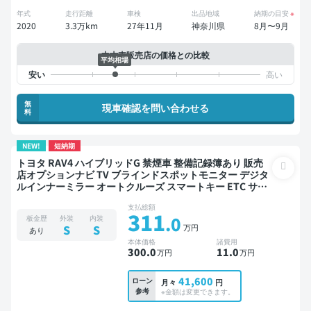
年式
走行距離
車検
出品地域
納期の目安
※
2020
3.3万km
27年11月
神奈川県
8月〜9月
中古車販売店の価格との比較
平均相場
無
現車確認を問い合わせる
料
NEW!
短納期
トヨタ RAV4 ハイブリッドG 禁煙車 整備記録簿あり 販売
店オプションナビ TV ブラインドスポットモニター デジタ
ルインナーミラー オートクルーズ スマートキー ETC サン
ルーフ 電動バックドア バックモニター ドライブレコーダ
支払総額
ー 衝突軽減
311
.0
板金歴
外装
内装
万円
S
S
あり
本体価格
諸費用
300
.0
11
.0
万円
万円
41,600
ローン
月々
円
参考
※金額は変更できます。