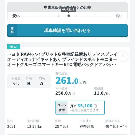
中古車販売店の価格との比較
平均相場
無
現車確認を問い合わせる
料
NEW!
トヨタ RAV4 ハイブリッドG 整備記録簿あり ディスプレイ
オーディオ ※ナビキットあり ブラインドスポットモニター
オートクルーズ スマートキー ETC 電動バックドア バック
モニター 全方位カメラ ドライブレコーダー 衝突軽減
支払総額
261
.0
板金歴
外装
内装
万円
B
A
なし
本体価格
諸費用
250
.0
11
.0
万円
万円
35,100
ローン
月々
円
参考
※金額は変更できます。
年式
走行距離
車検
出品地域
納期の目安
2021
12.1万km
28年5月
神奈川県
来年6月〜7月