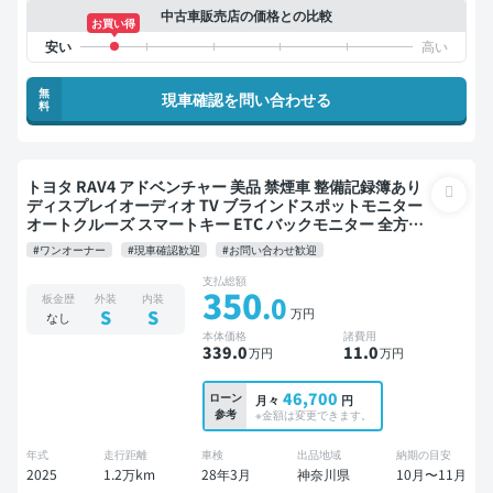
中古車販売店の価格との比較
お買い得
無
現車確認を問い合わせる
料
トヨタ RAV4 アドベンチャー 美品 禁煙車 整備記録簿あり
ディスプレイオーディオ TV ブラインドスポットモニター
オートクルーズ スマートキー ETC バックモニター 全方位
カメラ 衝突軽減
#ワンオーナー
#現車確認歓迎
#お問い合わせ歓迎
支払総額
350
.0
板金歴
外装
内装
万円
S
S
なし
本体価格
諸費用
339
.0
11
.0
万円
万円
46,700
ローン
月々
円
参考
※金額は変更できます。
年式
走行距離
車検
出品地域
納期の目安
2025
1.2万km
28年3月
神奈川県
10月〜11月