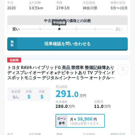
年式
走行距離
車検
出品地域
納期の目安
2020
3.8万km
27年3月
神奈川県
9月〜10月
中古車販売店の価格との比較
平均相場
無
現車確認を問い合わせる
料
短納期
トヨタ RAV4 ハイブリッドG 美品 禁煙車 整備記録簿あり
ディスプレイオーディオ ※ナビキットあり TV ブラインド
スポットモニター デジタルインナーミラー オートクルー
ズ スマートキー ETC サンルーフ 電動バックドア バックモ
支払総額
ニター ドライブレコーダー 衝突軽減
291
.0
板金歴
外装
内装
万円
S
S
なし
本体価格
諸費用
280
.0
11
.0
万円
万円
38,900
ローン
月々
円
参考
※金額は変更できます。
年式
走行距離
車検
出品地域
納期の目安