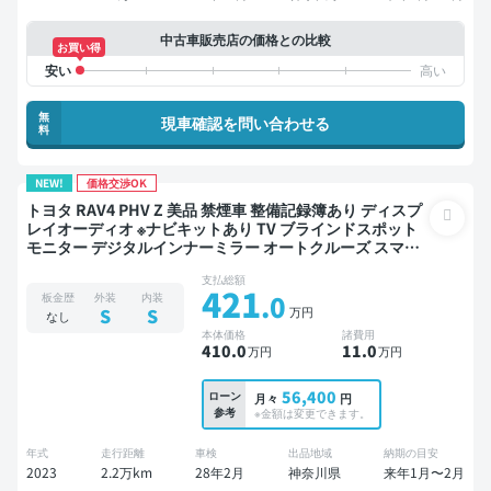
中古車販売店の価格との比較
お買い得
無
現車確認を問い合わせる
料
NEW!
価格交渉OK
トヨタ RAV4 PHV Z 美品 禁煙車 整備記録簿あり ディスプ
レイオーディオ ※ナビキットあり TV ブラインドスポット
モニター デジタルインナーミラー オートクルーズ スマー
トキー ETC 電動バックドア バックモニター 全方位カメラ
支払総額
ドライブレコーダー 衝突軽減
421
.0
板金歴
外装
内装
万円
S
S
なし
本体価格
諸費用
410
.0
11
.0
万円
万円
56,400
ローン
月々
円
参考
※金額は変更できます。
年式
走行距離
車検
出品地域
納期の目安
2023
2.2万km
28年2月
神奈川県
来年1月〜2月