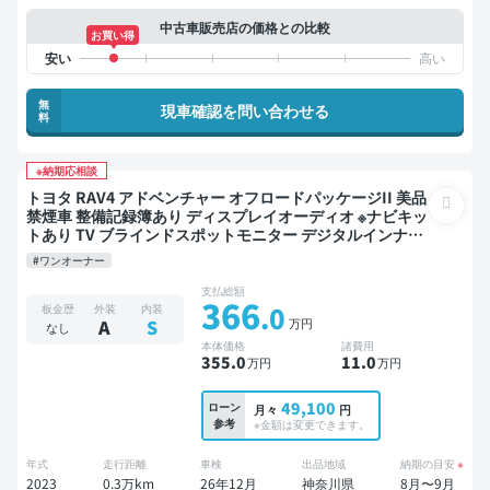
中古車販売店の価格との比較
お買い得
無
現車確認を問い合わせる
料
※納期応相談
トヨタ RAV4 アドベンチャー オフロードパッケージII 美品
禁煙車 整備記録簿あり ディスプレイオーディオ ※ナビキッ
トあり TV ブラインドスポットモニター デジタルインナー
ミラー オートクルーズ スマートキー ETC バックモニター
#ワンオーナー
ドライブレコーダー 衝突軽減
支払総額
366
.0
板金歴
外装
内装
万円
A
S
なし
本体価格
諸費用
355
.0
11
.0
万円
万円
49,100
ローン
月々
円
参考
※金額は変更できます。
年式
走行距離
車検
出品地域
納期の目安
※
2023
0.3万km
26年12月
神奈川県
8月〜9月