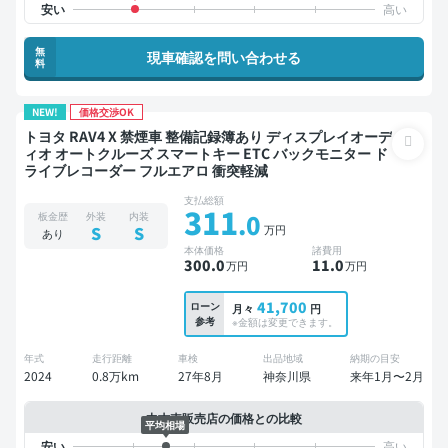
無
現車確認を問い合わせる
料
NEW!
価格交渉OK
トヨタ RAV4 X 禁煙車 整備記録簿あり ディスプレイオーデ
ィオ オートクルーズ スマートキー ETC バックモニター ド
ライブレコーダー フルエアロ 衝突軽減
支払総額
311
.0
板金歴
外装
内装
万円
S
S
あり
本体価格
諸費用
300
.0
11
.0
万円
万円
41,700
ローン
月々
円
参考
※金額は変更できます。
年式
走行距離
車検
出品地域
納期の目安
2024
0.8万km
27年8月
神奈川県
来年1月〜2月
中古車販売店の価格との比較
平均相場