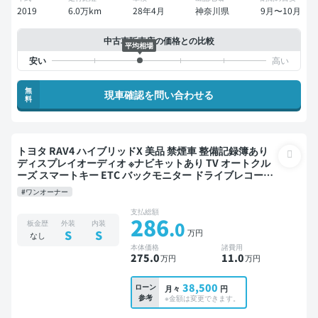
2019
6.0万km
28年4月
神奈川県
9月〜10月
中古車販売店の価格との比較
平均相場
無
現車確認を問い合わせる
料
トヨタ RAV4 ハイブリッドX 美品 禁煙車 整備記録簿あり
ディスプレイオーディオ ※ナビキットあり TV オートクル
ーズ スマートキー ETC バックモニター ドライブレコーダ
ー 衝突軽減
#ワンオーナー
支払総額
286
.0
板金歴
外装
内装
万円
S
S
なし
本体価格
諸費用
275
.0
11
.0
万円
万円
38,500
ローン
月々
円
参考
※金額は変更できます。