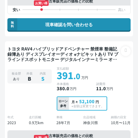
中古車販売店の価格との比較
お買い得
無
現車確認を問い合わせる
料
トヨタ RAV4 ハイブリッドアドベンチャー 禁煙車 整備記
録簿あり ディスプレイオーディオ ※ナビキットあり TV ブ
ラインドスポットモニター デジタルインナーミラー オー
トクルーズ スマートキー ETC 電動バックドア バックモニ
支払総額
ター 全方位カメラ ドライブレコーダー 衝突軽減
391
.0
板金歴
外装
内装
万円
B
S
あり
本体価格
諸費用
380
.0
11
.0
万円
万円
52,100
ローン
月々
円
参考
※金額は変更できます。
年式
走行距離
車検
出品地域
納期の目安
2023
0.9万km
28年7月
神奈川県
10月〜11月
中古車販売店の価格との比較
お買い得