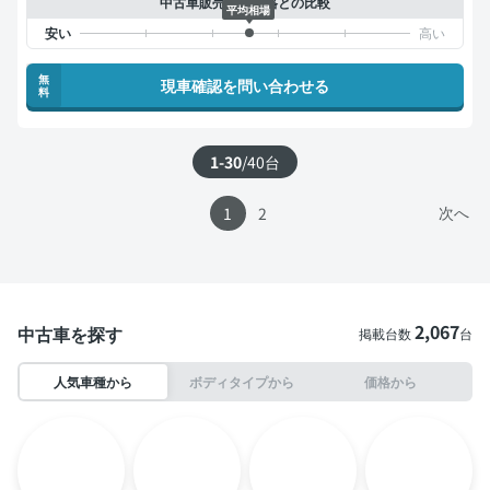
中古車販売店の価格との比較
平均相場
無
現車確認を問い合わせる
料
1-30
/
40
台
次へ
1
2
2,067
中古車を探す
掲載台数
台
人気車種から
ボディタイプから
価格から