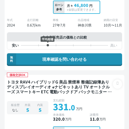
46,800
ローン
月々
円
参考
※金額は変更できます。
年式
走行距離
車検
出品地域
納期の目安
2024
0.6万km
27年7月
神奈川県
10月〜11月
中古車販売店の価格との比較
平均相場
無
現車確認を問い合わせる
料
価格交渉OK
トヨタ RAV4 ハイブリッドG 美品 禁煙車 整備記録簿あり
ディスプレイオーディオ ※ナビキットあり TV オートクル
ーズ スマートキー ETC 電動バックドア バックモニター 全
方位カメラ ドライブレコーダー フルエアロ 衝突軽減
支払総額
331
.0
板金歴
外装
内装
万円
S
S
なし
本体価格
諸費用
320
.0
11
.0
万円
万円