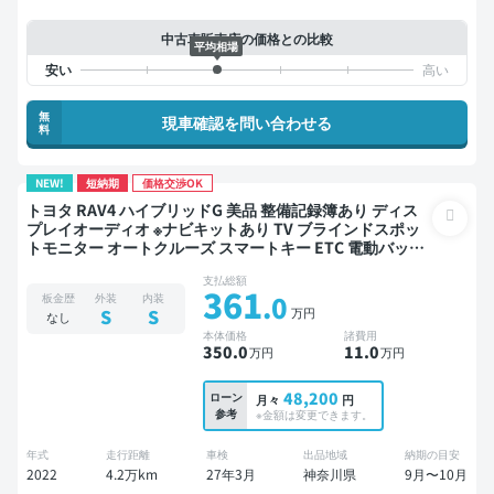
中古車販売店の価格との比較
平均相場
無
現車確認を問い合わせる
料
NEW!
短納期
価格交渉OK
トヨタ RAV4 ハイブリッドG 美品 整備記録簿あり ディス
プレイオーディオ ※ナビキットあり TV ブラインドスポッ
トモニター オートクルーズ スマートキー ETC 電動バック
ドア バックモニター 全方位カメラ ドライブレコーダー 衝
支払総額
突軽減
361
.0
板金歴
外装
内装
万円
S
S
なし
本体価格
諸費用
350
.0
11
.0
万円
万円
48,200
ローン
月々
円
参考
※金額は変更できます。
年式
走行距離
車検
出品地域
納期の目安
2022
4.2万km
27年3月
神奈川県
9月〜10月