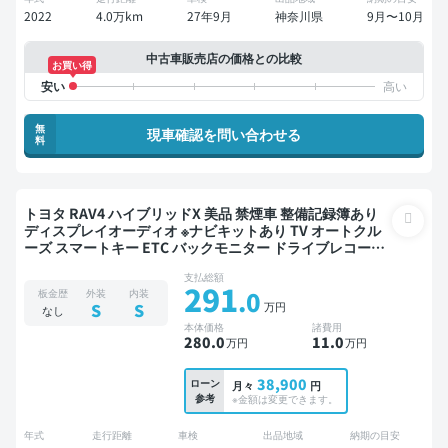
2022
4.0万km
27年9月
神奈川県
9月〜10月
中古車販売店の価格との比較
お買い得
無
現車確認を問い合わせる
料
トヨタ RAV4 ハイブリッドX 美品 禁煙車 整備記録簿あり
ディスプレイオーディオ ※ナビキットあり TV オートクル
ーズ スマートキー ETC バックモニター ドライブレコーダ
ー 衝突軽減
支払総額
291
.0
板金歴
外装
内装
万円
S
S
なし
本体価格
諸費用
280
.0
11
.0
万円
万円
38,900
ローン
月々
円
参考
※金額は変更できます。
年式
走行距離
車検
出品地域
納期の目安