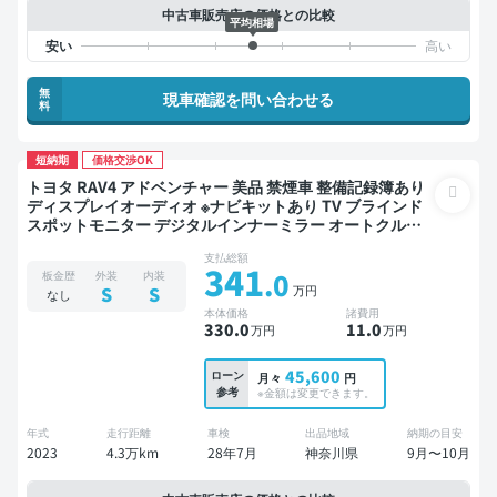
中古車販売店の価格との比較
平均相場
無
現車確認を問い合わせる
料
短納期
価格交渉OK
トヨタ RAV4 アドベンチャー 美品 禁煙車 整備記録簿あり
ディスプレイオーディオ ※ナビキットあり TV ブラインド
スポットモニター デジタルインナーミラー オートクルー
ズ スマートキー ETC 電動バックドア バックモニター 全方
支払総額
位カメラ ドライブレコーダー 社外アルミ 衝突軽減
341
.0
板金歴
外装
内装
万円
S
S
なし
本体価格
諸費用
330
.0
11
.0
万円
万円
45,600
ローン
月々
円
参考
※金額は変更できます。
年式
走行距離
車検
出品地域
納期の目安
2023
4.3万km
28年7月
神奈川県
9月〜10月