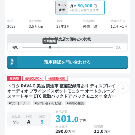
50,400
ローン
月々
円
参考
※金額は変更できます。
年式
走行距離
車検
出品地域
納期の目安
2023
3.5万km
28年3月
神奈川県
12月〜1月
中古車販売店の価格との比較
平均相場
無
現車確認を問い合わせる
料
短納期
価格交渉OK
※納期応相談
トヨタ RAV4 G 美品 禁煙車 整備記録簿あり ディスプレイ
オーディオ ブラインドスポットモニター オートクルーズ
スマートキー ETC 電動バックドア バックモニター 全方位
カメラ ドライブレコーダー 社外アルミ 衝突軽減
#ワンオーナー
#お問い合わせ歓迎
#納期応相談
支払総額
301
.0
板金歴
外装
内装
万円
A
S
なし
本体価格
諸費用
290
.0
11
.0
万円
万円