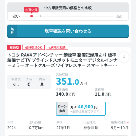
中古車販売店の価格との比較
お買い得
無
現車確認を問い合わせる
料
短納期
価格交渉OK
※納期応相談
トヨタ RAV4 アドベンチャー 禁煙車 整備記録簿あり 標準
装備ナビ TV ブラインドスポットモニター デジタルインナ
ーミラー オートクルーズ ワイヤレスキー スマートキー サ
ンルーフ バックモニター 衝突軽減
支払総額
351
.0
板金歴
外装
内装
万円
C
A
なし
本体価格
諸費用
340
.0
11
.0
万円
万円
46,900
ローン
月々
円
参考
※金額は変更できます。
年式
走行距離
車検
出品地域
納期の目安
※
2024
0.7万km
27年7月
神奈川県
9月〜10月