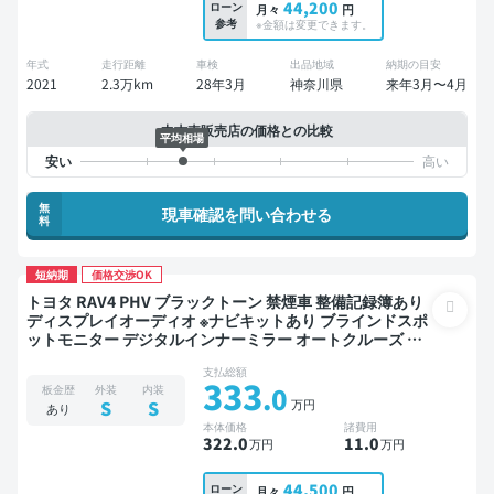
44,200
ローン
月々
円
参考
※金額は変更できます。
年式
走行距離
車検
出品地域
納期の目安
2021
2.3万km
28年3月
神奈川県
来年3月〜4月
中古車販売店の価格との比較
平均相場
無
現車確認を問い合わせる
料
短納期
価格交渉OK
トヨタ RAV4 PHV ブラックトーン 禁煙車 整備記録簿あり
ディスプレイオーディオ ※ナビキットあり ブラインドスポ
ットモニター デジタルインナーミラー オートクルーズ ス
マートキー ETC サンルーフ 電動バックドア バックモニタ
支払総額
ー 全方位カメラ ドライブレコーダー 衝突軽減
333
.0
板金歴
外装
内装
万円
S
S
あり
本体価格
諸費用
322
.0
11
.0
万円
万円
44,500
ローン
月々
円