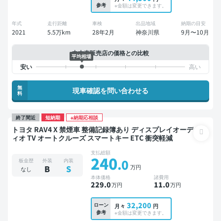
参考
※金額は変更できます。
年式
走行距離
車検
出品地域
納期の目安
2021
5.5万km
28年2月
神奈川県
9月〜10月
中古車販売店の価格との比較
平均相場
無
現車確認を問い合わせる
料
終了間近
短納期
※納期応相談
トヨタ RAV4 X 禁煙車 整備記録簿あり ディスプレイオーデ
ィオ TV オートクルーズ スマートキー ETC 衝突軽減
支払総額
240
.0
板金歴
外装
内装
万円
B
S
なし
本体価格
諸費用
229
.0
11
.0
万円
万円
32,200
ローン
月々
円
参考
※金額は変更できます。