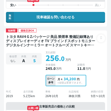
無
現車確認を問い合わせる
料
短納期
価格交渉OK
トヨタ RAV4 G Zパッケージ 美品 禁煙車 整備記録簿あり
ディスプレイオーディオ TV ブラインドスポットモニター
デジタルインナーミラー オートクルーズ スマートキー
ETC 電動バックドア バックモニター 衝突軽減
支払総額
256
.0
板金歴
外装
内装
万円
A
S
なし
本体価格
諸費用
245
.0
11
.0
万円
万円
34,200
ローン
月々
円
参考
※金額は変更できます。
年式
走行距離
車検
出品地域
納期の目安
2019
5.2万km
26年10月
神奈川県
9月〜10月
中古車販売店の価格との比較
お買い得