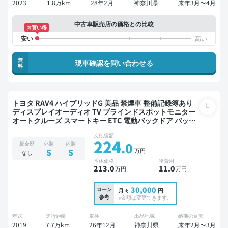
2023
1.8万km
28年2月
神奈川県
来年3月〜4月
中古車販売店の価格との比較
お買い得
無
現車確認を問い合わせる
料
トヨタ RAV4 ハイブリッドG 美品 禁煙車 整備記録簿あり
ディスプレイオーディオ TV ブラインドスポットモニター
オートクルーズ スマートキー ETC 電動バックドア バック
モニター 全方位カメラ ドライブレコーダー 衝突軽減
支払総額
224
.0
板金歴
外装
内装
万円
S
S
なし
本体価格
諸費用
213
.0
11
.0
万円
万円
30,000
ローン
月々
円
参考
※金額は変更できます。
年式
走行距離
車検
出品地域
納期の目安
2019
7.7万km
26年12月
神奈川県
来年2月〜3月