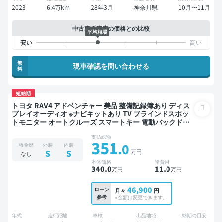
2023
6.4万km
28年3月
神奈川県
10月〜11月
中古車販売店の価格との比較
平均相場
無
現車確認を問い合わせる
料
短納期
トヨタ RAV4 アドベンチャー 美品 整備記録簿あり ディス
プレイオーディオ ※ナビキットあり TV ブラインドスポッ
トモニター オートクルーズ スマートキー 電動バックドア
バックモニター 全方位カメラ ドライブレコーダー 衝突軽
支払総額
減
351
.0
板金歴
外装
内装
万円
S
S
なし
本体価格
諸費用
340
.0
11
.0
万円
万円
46,900
ローン
月々
円
参考
※金額は変更できます。
年式
走行距離
車検
出品地域
納期の目安