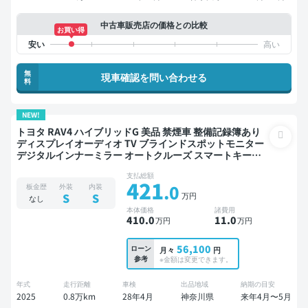
中古車販売店の価格との比較
お買い得
無
現車確認を問い合わせる
料
NEW!
トヨタ RAV4 ハイブリッドG 美品 禁煙車 整備記録簿あり
ディスプレイオーディオ TV ブラインドスポットモニター
デジタルインナーミラー オートクルーズ スマートキー
ETC バックモニター 全方位カメラ 衝突軽減
支払総額
421
.0
板金歴
外装
内装
万円
S
S
なし
本体価格
諸費用
410
.0
11
.0
万円
万円
56,100
ローン
月々
円
参考
※金額は変更できます。
年式
走行距離
車検
出品地域
納期の目安
2025
0.8万km
28年4月
神奈川県
来年4月〜5月