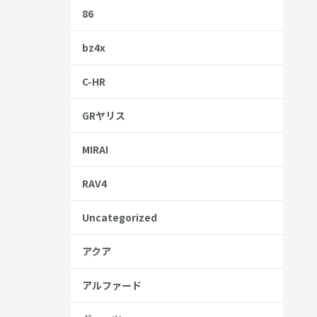
86
bz4x
C-HR
GRヤリス
MIRAI
RAV4
Uncategorized
アクア
安
アルファード
金歴
し