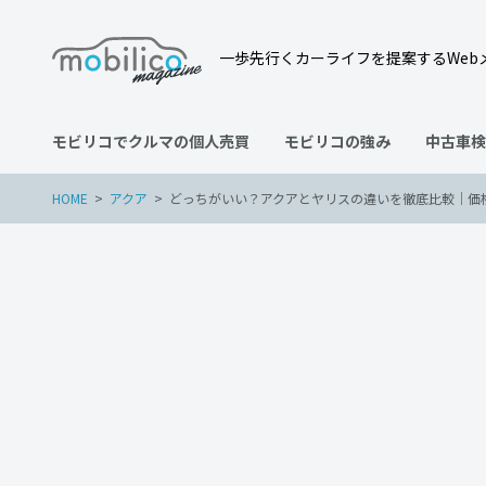
一歩先行くカーライフを提案するWeb
モビリコでクルマの個人売買
モビリコの強み
中古車検
HOME
アクア
どっちがいい？アクアとヤリスの違いを徹底比較｜価
アクア
ヤリス
2025年9月22日
どっちがいい？アクアとヤ
乗り心地を詳しく解説