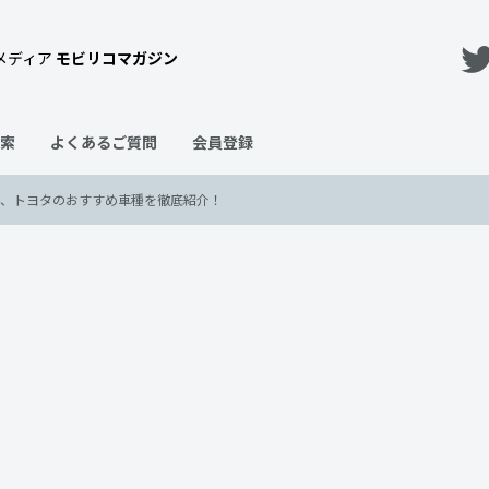
メディア
モビリコマガジン
索
よくあるご質問
会員登録
ト、トヨタのおすすめ車種を徹底紹介！
ヤリスクロス
ライズ
ランドクルーザー
ランドクルーザー プラド
い定義やメリット・デメリット、
！