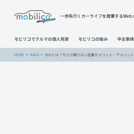
一歩先行くカーライフを提案するWeb
モビリコでクルマの個人売買
モビリコの強み
中古車検
HOME
RAV4
SUVとは？今さら聞けない定義やメリット・デメリッ
RAV4
カローラクロス
トヨタ
ハイエース
ハイラックス
31日
SUVとは？今さら聞けな
のおすすめ車種を徹底紹介