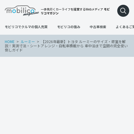
一歩先行くカーライフを提案するWebメディア
モビ
リコマガジン
モビリコでクルマの個人売買
モビリコの強み
中古車検索
よくあるご
HOME
ルーミー
【2026年最新】トヨタ ルーミーのサイズ・荷室を解
説！実測寸法・シートアレンジ・自転車積載から 車中泊まで空間の完全使い
倒しガイド
ルーミー
2026年6月23日
【2026年最新】トヨタ ルーミーのサイ
ズ・荷室を解説！実測寸法・シートアレ
ンジ・自転車積載から 車中泊まで空間の
完全使い倒しガイド