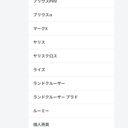
プリウスPHV
ル・ディー・カ
プリウスα
と呼んでい
マークX
ヤリス
主に家族向
ヤリスクロス
ライズ
ランドクルーザー
めてご紹介
ランドクルーザー プラド
ルーミー
くお伝えし
個人売買