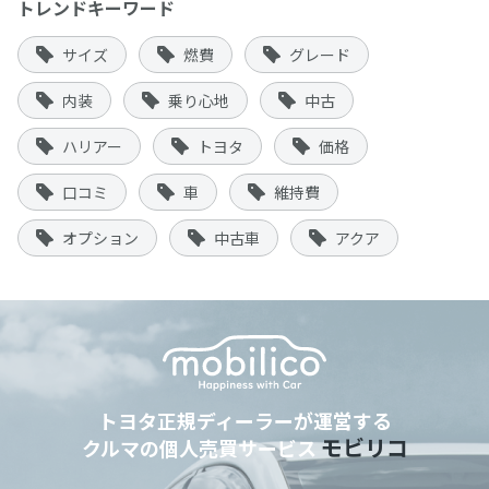
トレンドキーワード
サイズ
燃費
グレード
内装
乗り心地
中古
ハリアー
トヨタ
価格
口コミ
車
維持費
オプション
中古車
アクア
トヨタ正規ディーラーが運営する
モビリコ
クルマの個人売買サービス