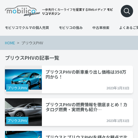
一歩先行くカーライフを提案するWebメディア
モビ
リコマガジン
モビリコでクルマの個人売買
モビリコの強み
中古車検索
よくあるご
HOME
プリウスPHV
プリウスPHVの記事一覧
プリウスPHVの新車乗り出し価格は350万
円から！
プリウスPHV
2023年1月31日
プリウスPHVの燃費情報を徹底まとめ！カ
タログ燃費・実燃費も紹介…
プリウスPHV
2023年1月31日
プリウスとプリウスPHVを様々な観点で比