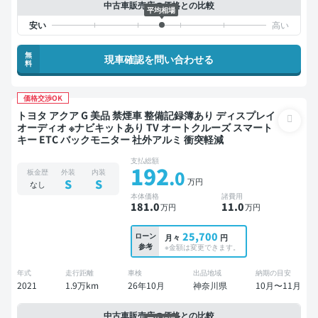
中古車販売店の価格との比較
平均相場
無
現車確認を問い合わせる
料
価格交渉OK
トヨタ アクア G 美品 禁煙車 整備記録簿あり ディスプレイ
オーディオ ※ナビキットあり TV オートクルーズ スマート
キー ETC バックモニター 社外アルミ 衝突軽減
支払総額
192
.0
板金歴
外装
内装
万円
S
S
なし
本体価格
諸費用
181
.0
11
.0
万円
万円
25,700
ローン
月々
円
参考
※金額は変更できます。
年式
走行距離
車検
出品地域
納期の目安
2021
1.9万km
26年10月
神奈川県
10月〜11月
中古車販売店の価格との比較