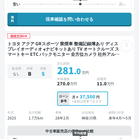
無
現車確認を問い合わせる
料
価格交渉OK
トヨタ アクア GRスポーツ 禁煙車 整備記録簿あり ディス
プレイオーディオ ※ナビキットあり TV オートクルーズ ス
マートキー ETC バックモニター 全方位カメラ 社外アルミ
衝突軽減
支払総額
281
.0
板金歴
外装
内装
万円
B
S
なし
本体価格
諸費用
270
.0
11
.0
万円
万円
37,500
ローン
月々
円
参考
※金額は変更できます。
年式
走行距離
車検
出品地域
納期の目安
2025
1.7万km
28年2月
神奈川県
来年4月〜5月
中古車販売店の価格との比較
平均相場