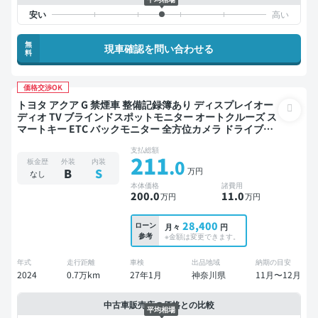
無
現車確認を問い合わせる
料
価格交渉OK
トヨタ アクア G 禁煙車 整備記録簿あり ディスプレイオー
ディオ TV ブラインドスポットモニター オートクルーズ ス
マートキー ETC バックモニター 全方位カメラ ドライブレ
コーダー 衝突軽減
支払総額
211
.0
板金歴
外装
内装
万円
B
S
なし
本体価格
諸費用
200
.0
11
.0
万円
万円
28,400
ローン
月々
円
参考
※金額は変更できます。
年式
走行距離
車検
出品地域
納期の目安
2024
0.7万km
27年1月
神奈川県
11月〜12月
中古車販売店の価格との比較
平均相場