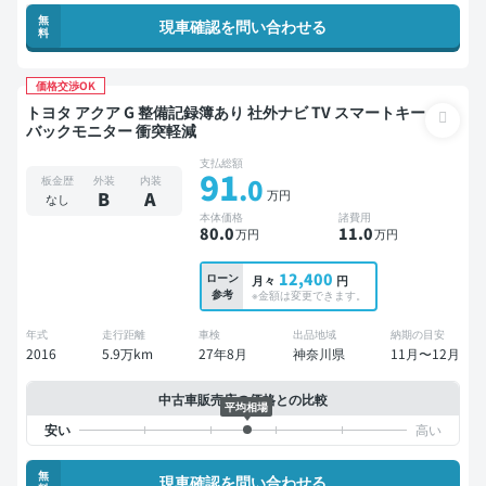
無
現車確認を問い合わせる
料
価格交渉OK
トヨタ アクア G 整備記録簿あり 社外ナビ TV スマートキー
バックモニター 衝突軽減
支払総額
91
.0
板金歴
外装
内装
万円
B
A
なし
本体価格
諸費用
80
.0
11
.0
万円
万円
12,400
ローン
月々
円
参考
※金額は変更できます。
年式
走行距離
車検
出品地域
納期の目安
2016
5.9万km
27年8月
神奈川県
11月〜12月
中古車販売店の価格との比較
平均相場
無
現車確認を問い合わせる