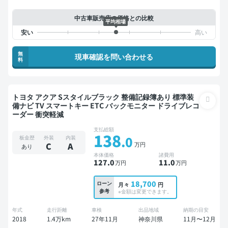
中古車販売店の価格との比較
平均相場
無
現車確認を問い合わせる
料
トヨタ アクア Sスタイルブラック 整備記録簿あり 標準装
備ナビ TV スマートキー ETC バックモニター ドライブレコ
ーダー 衝突軽減
支払総額
138
.0
板金歴
外装
内装
万円
C
A
あり
本体価格
諸費用
127
.0
11
.0
万円
万円
18,700
ローン
月々
円
参考
※金額は変更できます。
年式
走行距離
車検
出品地域
納期の目安
2018
1.4万km
27年11月
神奈川県
11月〜12月