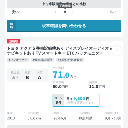
中古車販売店の価格との比較
平均相場
無
現車確認を問い合わせる
料
短納期
トヨタ アクア S 整備記録簿あり ディスプレイオーディオ ※
ナビキットあり TV スマートキー ETC バックモニター
#ワンオーナー
#現車確認歓迎
#お問い合わせ歓迎
支払総額
71
.0
板金歴
外装
内装
万円
B
A
あり
本体価格
諸費用
60
.0
11
.0
万円
万円
9,600
ローン
月々
円
参考
※金額は変更できます。
年式
走行距離
車検
出品地域
納期の目安
2013
5.6万km
28年6月
神奈川県
9月〜10月