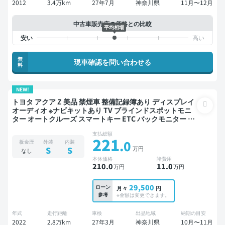
2012
3.4万km
27年7月
神奈川県
11月〜12月
中古車販売店の価格との比較
平均相場
無
現車確認を問い合わせる
料
NEW!
トヨタ アクア Z 美品 禁煙車 整備記録簿あり ディスプレイ
オーディオ ※ナビキットあり TV ブラインドスポットモニ
ター オートクルーズ スマートキー ETC バックモニター 全
方位カメラ ドライブレコーダー 衝突軽減
支払総額
221
.0
板金歴
外装
内装
万円
S
S
なし
本体価格
諸費用
210
.0
11
.0
万円
万円
29,500
ローン
月々
円
参考
※金額は変更できます。
年式
走行距離
車検
出品地域
納期の目安
2022
2.8万km
27年3月
神奈川県
10月〜11月