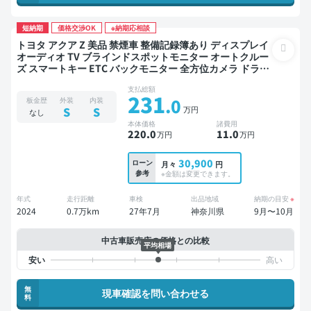
短納期
価格交渉OK
※納期応相談
トヨタ アクア Z 美品 禁煙車 整備記録簿あり ディスプレイ
オーディオ TV ブラインドスポットモニター オートクルー
ズ スマートキー ETC バックモニター 全方位カメラ ドライ
ブレコーダー 衝突軽減
支払総額
231
.0
板金歴
外装
内装
万円
S
S
なし
本体価格
諸費用
220
.0
11
.0
万円
万円
30,900
ローン
月々
円
参考
※金額は変更できます。
年式
走行距離
車検
出品地域
納期の目安
※
2024
0.7万km
27年7月
神奈川県
9月〜10月
中古車販売店の価格との比較
平均相場
無
現車確認を問い合わせる
料