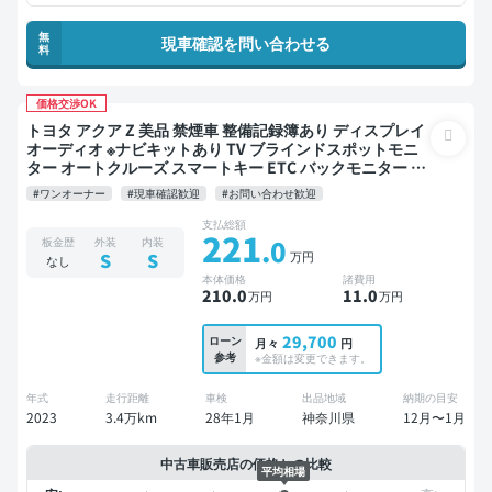
無
現車確認を問い合わせる
料
価格交渉OK
トヨタ アクア Z 美品 禁煙車 整備記録簿あり ディスプレイ
オーディオ ※ナビキットあり TV ブラインドスポットモニ
ター オートクルーズ スマートキー ETC バックモニター 全
方位カメラ ドライブレコーダー 衝突軽減
#ワンオーナー
#現車確認歓迎
#お問い合わせ歓迎
支払総額
221
.0
板金歴
外装
内装
万円
S
S
なし
本体価格
諸費用
210
.0
11
.0
万円
万円
29,700
ローン
月々
円
参考
※金額は変更できます。
年式
走行距離
車検
出品地域
納期の目安
2023
3.4万km
28年1月
神奈川県
12月〜1月
中古車販売店の価格との比較
平均相場