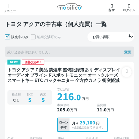
モビリコ
探す
ログイン
メニュー
トヨタ アクアの中古車（個人売買）一覧
販売中のみ
納期交渉可のみ
変更
絞り込み条件はありません。
NEW!
価格交渉OK
トヨタ アクア Z 美品 禁煙車 整備記録簿あり ディスプレイ
オーディオ ブラインドスポットモニター オートクルーズ
スマートキー ETC バックモニター 全方位カメラ 衝突軽減
支払総額
216
.0
板金歴
外装
内装
万円
S
S
なし
本体価格
諸費用
205
.0
11
.0
万円
万円
29,100
ローン
月々
円
参考
※金額は変更できます。
年式
走行距離
車検
出品地域
納期の目安