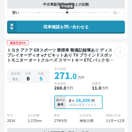
中古車販売店の価格との比較
平均相場
無
現車確認を問い合わせる
料
価格交渉OK
トヨタ アクア GRスポーツ 禁煙車 整備記録簿あり ディス
プレイオーディオ ※ナビキットあり TV ブラインドスポッ
トモニター オートクルーズ スマートキー ETC バックモニ
ター 全方位カメラ ドライブレコーダー 衝突軽減
支払総額
271
.0
板金歴
外装
内装
万円
B
S
なし
本体価格
諸費用
260
.0
11
.0
万円
万円
36,500
ローン
月々
円
参考
※金額は変更できます。
年式
走行距離
車検
出品地域
納期の目安
2024
2.3万km
27年9月
神奈川県
11月〜12月