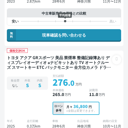
2023
2.8万km
28年6月
神奈川県
11月〜12月
中古車販売店の価格との比較
平均相場
無
現車確認を問い合わせる
料
価格交渉OK
トヨタ アクア GRスポーツ 美品 禁煙車 整備記録簿あり デ
ィスプレイオーディオ ※ナビキットあり TV オートクルー
ズ スマートキー ETC バックモニター 全方位カメラ ドライ
ブレコーダー 衝突軽減
支払総額
276
.0
板金歴
外装
内装
万円
S
S
なし
本体価格
諸費用
265
.0
11
.0
万円
万円
36,800
ローン
月々
円
参考
※金額は変更できます。
年式
走行距離
車検
出品地域
納期の目安
2025
0.3万km
28年6月
神奈川県
10月〜11月