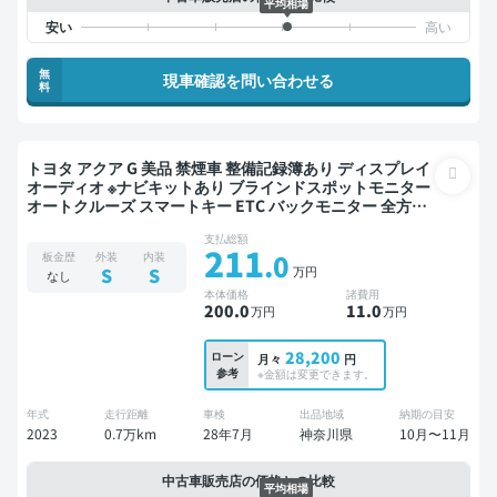
平均相場
無
現車確認を問い合わせる
料
トヨタ アクア G 美品 禁煙車 整備記録簿あり ディスプレイ
オーディオ ※ナビキットあり ブラインドスポットモニター
オートクルーズ スマートキー ETC バックモニター 全方位
カメラ ドライブレコーダー 衝突軽減
支払総額
211
.0
板金歴
外装
内装
万円
S
S
なし
本体価格
諸費用
200
.0
11
.0
万円
万円
28,200
ローン
月々
円
参考
※金額は変更できます。
年式
走行距離
車検
出品地域
納期の目安
2023
0.7万km
28年7月
神奈川県
10月〜11月
中古車販売店の価格との比較
平均相場