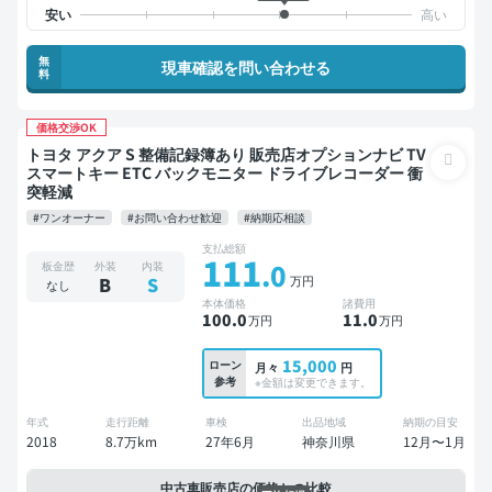
無
現車確認を問い合わせる
料
価格交渉OK
トヨタ アクア S 整備記録簿あり 販売店オプションナビ TV
スマートキー ETC バックモニター ドライブレコーダー 衝
突軽減
#ワンオーナー
#お問い合わせ歓迎
#納期応相談
支払総額
111
.0
板金歴
外装
内装
万円
B
S
なし
本体価格
諸費用
100
.0
11
.0
万円
万円
15,000
ローン
月々
円
参考
※金額は変更できます。
年式
走行距離
車検
出品地域
納期の目安
2018
8.7万km
27年6月
神奈川県
12月〜1月
中古車販売店の価格との比較