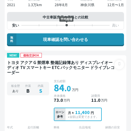
2021
1.3万km
28年8月
神奈川県
12月〜1月
中古車販売店の価格との比較
平均相場
無
現車確認を問い合わせる
料
NEW!
価格交渉OK
トヨタ アクア G 禁煙車 整備記録簿あり ディスプレイオー
ディオ TV スマートキー ETC バックモニター ドライブレコ
ーダー
支払総額
84
.0
板金歴
外装
内装
万円
B
S
あり
本体価格
諸費用
73
.0
11
.0
万円
万円
11,400
ローン
月々
円
参考
※金額は変更できます。
年式
走行距離
車検
出品地域
納期の目安