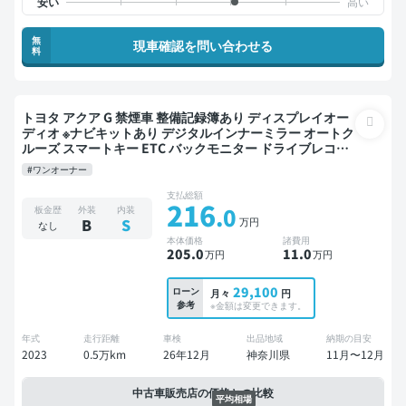
無
現車確認を問い合わせる
料
トヨタ アクア G 禁煙車 整備記録簿あり ディスプレイオー
ディオ ※ナビキットあり デジタルインナーミラー オートク
ルーズ スマートキー ETC バックモニター ドライブレコー
ダー 衝突軽減
#ワンオーナー
支払総額
216
.0
板金歴
外装
内装
万円
B
S
なし
本体価格
諸費用
205
.0
11
.0
万円
万円
29,100
ローン
月々
円
参考
※金額は変更できます。
年式
走行距離
車検
出品地域
納期の目安
2023
0.5万km
26年12月
神奈川県
11月〜12月
中古車販売店の価格との比較
平均相場