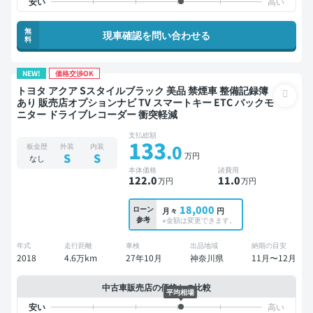
無
現車確認を問い合わせる
料
NEW!
価格交渉OK
トヨタ アクア Sスタイルブラック 美品 禁煙車 整備記録簿
あり 販売店オプションナビ TV スマートキー ETC バックモ
ニター ドライブレコーダー 衝突軽減
支払総額
133
.0
板金歴
外装
内装
万円
S
S
なし
本体価格
諸費用
122
.0
11
.0
万円
万円
18,000
ローン
月々
円
参考
※金額は変更できます。
年式
走行距離
車検
出品地域
納期の目安
2018
4.6万km
27年10月
神奈川県
11月〜12月
中古車販売店の価格との比較
平均相場