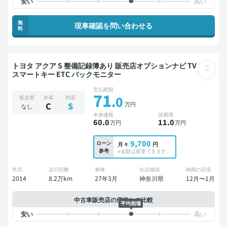
無
現車確認を問い合わせる
料
トヨタ アクア S 整備記録簿あり 販売店オプションナビ TV
スマートキー ETC バックモニター
支払総額
71
.0
板金歴
外装
内装
万円
C
S
なし
本体価格
諸費用
60
.0
11
.0
万円
万円
9,700
ローン
月々
円
参考
※金額は変更できます。
年式
走行距離
車検
出品地域
納期の目安
2014
8.2万km
27年3月
神奈川県
12月〜1月
中古車販売店の価格との比較
平均相場