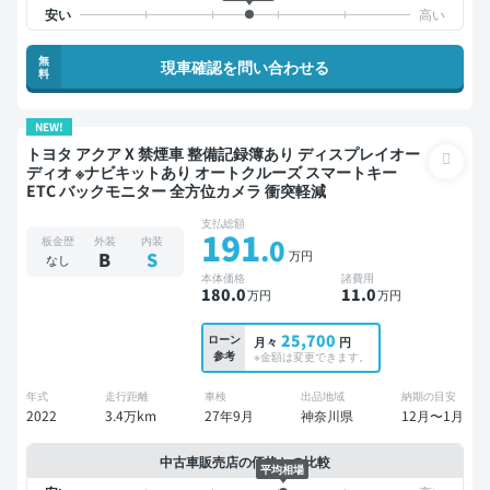
無
現車確認を問い合わせる
料
NEW!
トヨタ アクア X 禁煙車 整備記録簿あり ディスプレイオー
ディオ ※ナビキットあり オートクルーズ スマートキー
ETC バックモニター 全方位カメラ 衝突軽減
支払総額
191
.0
板金歴
外装
内装
万円
B
S
なし
本体価格
諸費用
180
.0
11
.0
万円
万円
25,700
ローン
月々
円
参考
※金額は変更できます。
年式
走行距離
車検
出品地域
納期の目安
2022
3.4万km
27年9月
神奈川県
12月〜1月
中古車販売店の価格との比較
平均相場