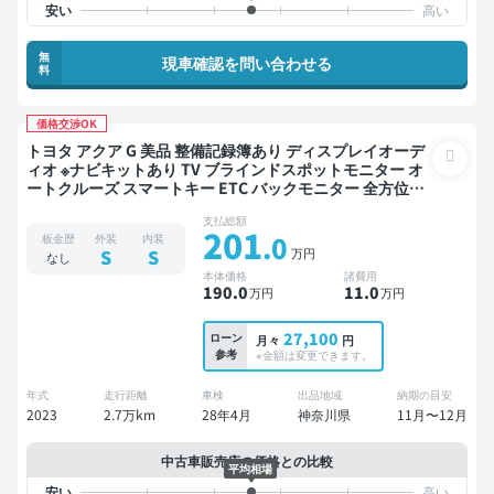
無
現車確認を問い合わせる
料
価格交渉OK
トヨタ アクア G 美品 整備記録簿あり ディスプレイオーデ
ィオ ※ナビキットあり TV ブラインドスポットモニター オ
ートクルーズ スマートキー ETC バックモニター 全方位カ
メラ ドライブレコーダー 衝突軽減
支払総額
201
.0
板金歴
外装
内装
万円
S
S
なし
本体価格
諸費用
190
.0
11
.0
万円
万円
27,100
ローン
月々
円
参考
※金額は変更できます。
年式
走行距離
車検
出品地域
納期の目安
2023
2.7万km
28年4月
神奈川県
11月〜12月
中古車販売店の価格との比較
平均相場