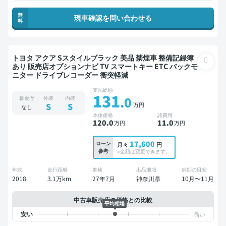
無
現車確認を問い合わせる
料
トヨタ アクア Sスタイルブラック 美品 禁煙車 整備記録簿
あり 販売店オプションナビ TV スマートキー ETC バックモ
ニター ドライブレコーダー 衝突軽減
支払総額
131
.0
板金歴
外装
内装
万円
S
S
なし
本体価格
諸費用
120
.0
11
.0
万円
万円
17,600
ローン
月々
円
参考
※金額は変更できます。
年式
走行距離
車検
出品地域
納期の目安
2018
3.1万km
27年7月
神奈川県
10月〜11月
中古車販売店の価格との比較
平均相場