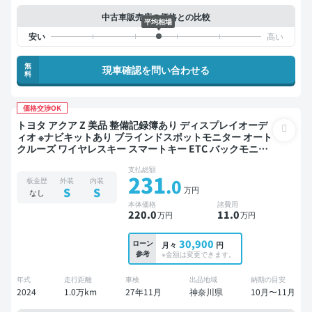
中古車販売店の価格との比較
平均相場
無
現車確認を問い合わせる
料
価格交渉OK
トヨタ アクア Z 美品 整備記録簿あり ディスプレイオーデ
ィオ ※ナビキットあり ブラインドスポットモニター オート
クルーズ ワイヤレスキー スマートキー ETC バックモニタ
ー 全方位カメラ ドライブレコーダー 社外アルミ 衝突軽減
支払総額
231
.0
板金歴
外装
内装
万円
S
S
なし
本体価格
諸費用
220
.0
11
.0
万円
万円
30,900
ローン
月々
円
参考
※金額は変更できます。
年式
走行距離
車検
出品地域
納期の目安
2024
1.0万km
27年11月
神奈川県
10月〜11月