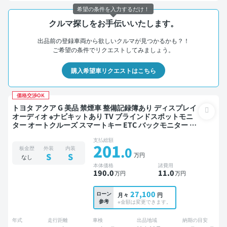
希望の条件を入力するだけ！
クルマ探しをお手伝いいたします。
出品前の登録車両から欲しいクルマが見つかるかも？！
ご希望の条件でリクエストしてみましょう。
購入希望車リクエストはこちら
価格交渉OK
トヨタ アクア G 美品 禁煙車 整備記録簿あり ディスプレイ
オーディオ ※ナビキットあり TV ブラインドスポットモニ
ター オートクルーズ スマートキー ETC バックモニター 全
方位カメラ 衝突軽減
支払総額
201
.0
板金歴
外装
内装
万円
S
S
なし
本体価格
諸費用
190
.0
11
.0
万円
万円
27,100
ローン
月々
円
参考
※金額は変更できます。
年式
走行距離
車検
出品地域
納期の目安