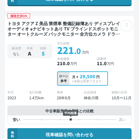
料
価格交渉OK
トヨタ アクア Z 美品 禁煙車 整備記録簿あり ディスプレイ
オーディオ ※ナビキットあり TV ブラインドスポットモニ
ター オートクルーズ バックモニター 全方位カメラ ドライ
ブレコーダー
支払総額
221
.0
板金歴
外装
内装
万円
A
S
なし
本体価格
諸費用
210
.0
11
.0
万円
万円
29,500
ローン
月々
円
参考
※金額は変更できます。
年式
走行距離
車検
出品地域
納期の目安
2023
1.4万km
28年8月
神奈川県
10月〜11月
中古車販売店の価格との比較
平均相場
無
現車確認を問い合わせる
料