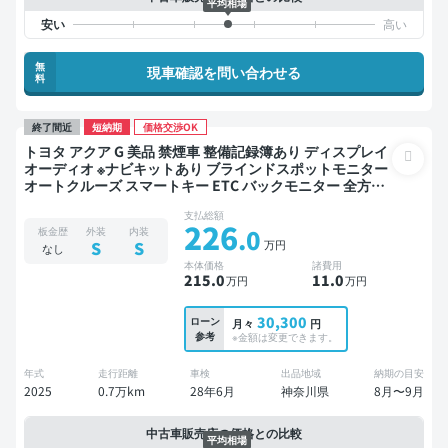
平均相場
無
現車確認を問い合わせる
料
終了間近
短納期
価格交渉OK
トヨタ アクア G 美品 禁煙車 整備記録簿あり ディスプレイ
オーディオ ※ナビキットあり ブラインドスポットモニター
オートクルーズ スマートキー ETC バックモニター 全方位
カメラ ドライブレコーダー 衝突軽減
支払総額
226
.0
板金歴
外装
内装
万円
S
S
なし
本体価格
諸費用
215
.0
11
.0
万円
万円
30,300
ローン
月々
円
参考
※金額は変更できます。
年式
走行距離
車検
出品地域
納期の目安
2025
0.7万km
28年6月
神奈川県
8月〜9月
中古車販売店の価格との比較
平均相場