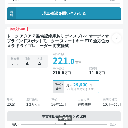
無
現車確認を問い合わせる
料
価格交渉OK
トヨタ アクア Z 整備記録簿あり ディスプレイオーディオ
ブラインドスポットモニター スマートキー ETC 全方位カ
メラ ドライブレコーダー 衝突軽減
支払総額
221
.0
板金歴
外装
内装
万円
A
A
なし
本体価格
諸費用
210
.0
11
.0
万円
万円
29,500
ローン
月々
円
参考
※金額は変更できます。
年式
走行距離
車検
出品地域
納期の目安
2023
2.3万km
26年11月
神奈川県
10月〜11月
中古車販売店の価格との比較
平均相場