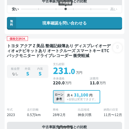
中古車販売店の価格との比較
平均相場
無
現車確認を問い合わせる
料
価格交渉OK
トヨタ アクア Z 美品 整備記録簿あり ディスプレイオーデ
ィオ ※ナビキットあり オートクルーズ スマートキー ETC
バックモニター ドライブレコーダー 衝突軽減
支払総額
231
.0
板金歴
外装
内装
万円
S
S
なし
本体価格
諸費用
220
.0
11
.0
万円
万円
31,100
ローン
月々
円
参考
※金額は変更できます。
年式
走行距離
車検
出品地域
納期の目安
2023
0.5万km
28年2月
神奈川県
11月〜12月
中古車販売店の価格との比較
平均相場