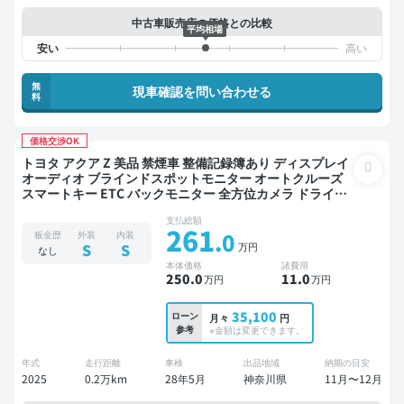
中古車販売店の価格との比較
平均相場
無
現車確認を問い合わせる
料
価格交渉OK
トヨタ アクア Z 美品 禁煙車 整備記録簿あり ディスプレイ
オーディオ ブラインドスポットモニター オートクルーズ
スマートキー ETC バックモニター 全方位カメラ ドライブ
レコーダー 衝突軽減
支払総額
261
.0
板金歴
外装
内装
万円
S
S
なし
本体価格
諸費用
250
.0
11
.0
万円
万円
35,100
ローン
月々
円
参考
※金額は変更できます。
年式
走行距離
車検
出品地域
納期の目安
2025
0.2万km
28年5月
神奈川県
11月〜12月