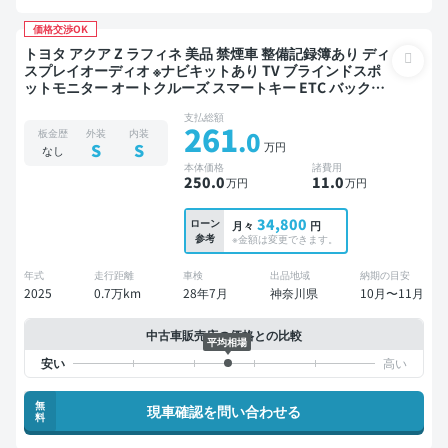
価格交渉OK
トヨタ アクア Z ラフィネ 美品 禁煙車 整備記録簿あり ディ
スプレイオーディオ ※ナビキットあり TV ブラインドスポ
ットモニター オートクルーズ スマートキー ETC バックモ
ニター 全方位カメラ ドライブレコーダー 衝突軽減
支払総額
261
.0
板金歴
外装
内装
万円
S
S
なし
本体価格
諸費用
250
.0
11
.0
万円
万円
34,800
ローン
月々
円
参考
※金額は変更できます。
年式
走行距離
車検
出品地域
納期の目安
2025
0.7万km
28年7月
神奈川県
10月〜11月
中古車販売店の価格との比較
平均相場
無
現車確認を問い合わせる
料