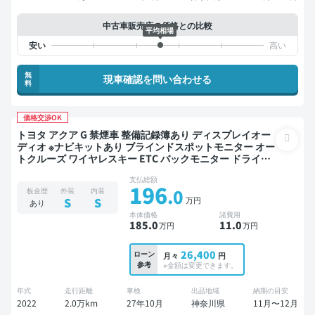
中古車販売店の価格との比較
平均相場
無
現車確認を問い合わせる
料
価格交渉OK
トヨタ アクア G 禁煙車 整備記録簿あり ディスプレイオー
ディオ ※ナビキットあり ブラインドスポットモニター オー
トクルーズ ワイヤレスキー ETC バックモニター ドライブ
レコーダー 衝突軽減
支払総額
196
.0
板金歴
外装
内装
万円
S
S
あり
本体価格
諸費用
185
.0
11
.0
万円
万円
26,400
ローン
月々
円
参考
※金額は変更できます。
年式
走行距離
車検
出品地域
納期の目安
2022
2.0万km
27年10月
神奈川県
11月〜12月