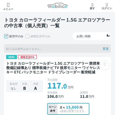
モビリコ
探す
ログイン
メニュー
トヨタ カローラフィールダー 1.5G エアロツアラー
の中古車（個人売買）一覧
販売中のみ
納期交渉可のみ
変更
絞り込み条件はありません。
NEW!
価格交渉OK
トヨタ カローラフィールダー 1.5G エアロツアラー 禁煙車
整備記録簿あり 標準装備ナビ TV 後席モニター ワイヤレス
キー ETC バックモニター ドライブレコーダー 衝突軽減
支払総額
117
.0
板金歴
外装
内装
万円
B
A
なし
本体価格
諸費用
106
.0
11
.0
万円
万円
15,800
ローン
月々
円
参考
※金額は変更できます。