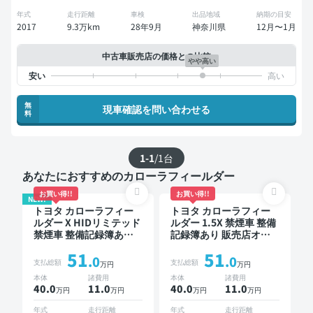
年式
走行距離
車検
出品地域
納期の目安
2017
9.3万km
28年9月
神奈川県
12月〜1月
中古車販売店の価格との比較
やや高い
無
現車確認を問い合わせる
料
1-1
/
1
台
あなたにおすすめのカローラフィールダー
お買い得!!
お買い得!!
NEW!
トヨタ カローラフィー
トヨタ カローラフィー
ルダー X HIDリミテッド
ルダー 1.5X 禁煙車 整備
禁煙車 整備記録簿あり
記録簿あり 販売店オプ
ディスプレイオーディオ
ションナビ TV ワイヤレ
51
51
※ナビキットあり TV ワ
スキー ETC バックモニ
.0
.0
支払総額
支払総額
万円
万円
イヤレスキー
ター ドライブレコーダ
本体
諸費用
本体
諸費用
ー
40.0
11
.0
40.0
11
.0
万円
万円
万円
万円
年式
走行距離
年式
走行距離