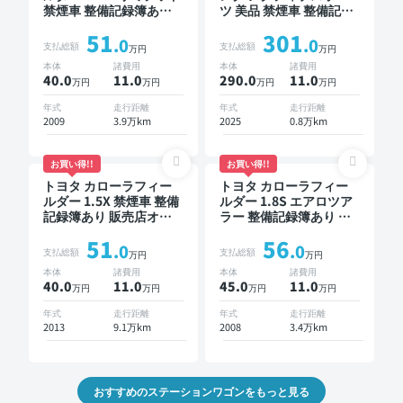
禁煙車 整備記録簿あり
ツ 美品 禁煙車 整備記録
ディスプレイオーディオ
簿あり ディスプレイオ
51
301
※ナビキットあり TV ワ
ーディオ ※ナビキットあ
.0
.0
支払総額
支払総額
万円
万円
イヤレスキー
り TV ブラインドスポッ
本体
諸費用
本体
諸費用
トモニター オートクル
40.0
11
.0
290.0
11
.0
万円
万円
万円
万円
ーズ スマートキー ETC
バックモニター ドライ
年式
走行距離
年式
走行距離
ブレコーダー 衝突軽減
2009
3.9万km
2025
0.8万km
お買い得!!
お買い得!!
トヨタ カローラフィー
トヨタ カローラフィー
ルダー 1.5X 禁煙車 整備
ルダー 1.8S エアロツア
記録簿あり 販売店オプ
ラー 整備記録簿あり 販
ションナビ TV ワイヤレ
売店オプションナビ ス
51
56
スキー ETC バックモニ
マートキー ETC バック
.0
.0
支払総額
支払総額
万円
万円
ター ドライブレコーダ
モニター
本体
諸費用
本体
諸費用
ー
40.0
11
.0
45.0
11
.0
万円
万円
万円
万円
年式
走行距離
年式
走行距離
2013
9.1万km
2008
3.4万km
おすすめのステーションワゴンをもっと見る