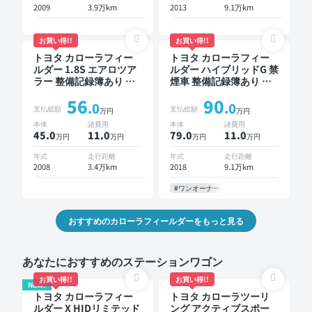
2009
3.9万km
2013
9.1万km
お買い得!!
お買い得!!
トヨタ カローラフィー
トヨタ カローラフィー
ルダー 1.8S エアロツア
ルダー ハイブリッドG 禁
ラー 整備記録簿あり 販
煙車 整備記録簿あり デ
売店オプションナビ ス
ィスプレイオーディオ
56
90
マートキー ETC バック
TV オートクルーズ スマ
.0
.0
支払総額
支払総額
万円
万円
モニター
ートキー ETC 社外アル
本体
諸費用
本体
諸費用
ミ 衝突軽減
45.0
11
.0
79.0
11
.0
万円
万円
万円
万円
年式
走行距離
年式
走行距離
2008
3.4万km
2018
9.1万km
#ワンオーナー
おすすめのカローラフィールダーをもっと見る
あなたにおすすめのステーションワゴン
お買い得!!
お買い得!!
NEW!
トヨタ カローラフィー
トヨタ カローラツーリ
ルダー X HIDリミテッド
ング アクティブスポー