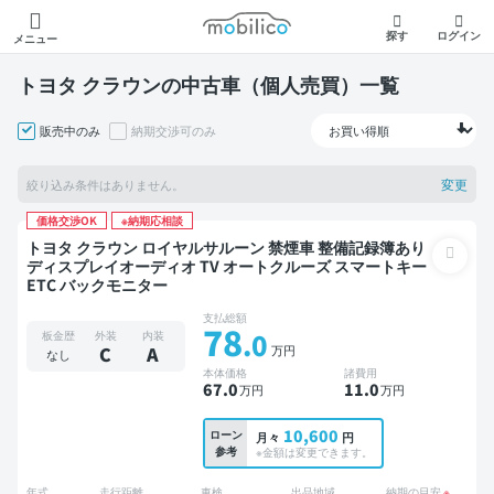
モビリコ
探す
ログイン
メニュー
トヨタ クラウンの中古車（個人売買）一覧
販売中のみ
納期交渉可のみ
変更
絞り込み条件はありません。
価格交渉OK
※納期応相談
トヨタ クラウン ロイヤルサルーン 禁煙車 整備記録簿あり
ディスプレイオーディオ TV オートクルーズ スマートキー
ETC バックモニター
支払総額
78
.0
板金歴
外装
内装
万円
C
A
なし
本体価格
諸費用
67
.0
11
.0
万円
万円
10,600
ローン
月々
円
参考
※金額は変更できます。
年式
走行距離
車検
出品地域
納期の目安
※