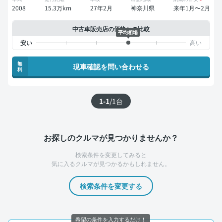
2008
15.3万km
27年2月
神奈川県
来年1月〜2月
中古車販売店の価格との比較
平均相場
無
現車確認を問い合わせる
料
1-1
/
1
台
お探しのクルマが見つかりませんか？
検索条件を変更してみると
気に入るクルマが見つかるかもしれません。
検索条件を変更する
希望の条件を入力するだけ！