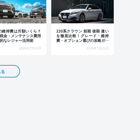
4の維持費は月額いくら？
220系クラウン 前期 後期 違い
税金・メンテナンス費用
を徹底比較！グレード・維持
的なレジャー活用術
費・オプション選びの攻略ガイ
ド
2026年7月21日
2026年7月21日
見る