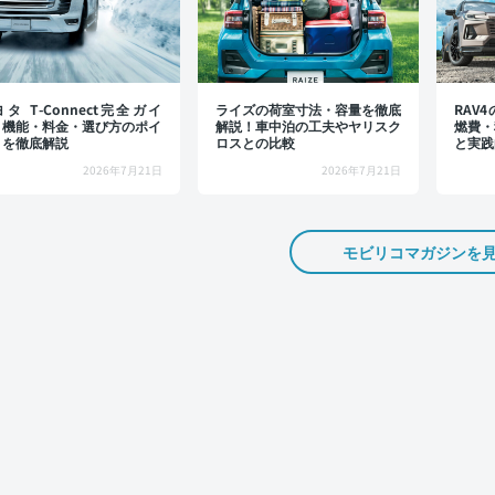
タ T-Connect完全ガイ
ライズの荷室寸法・容量を徹底
RAV
：機能・料金・選び方のポイ
解説！車中泊の工夫やヤリスク
燃費・
トを徹底解説
ロスとの比較
と実践
2026年7月21日
2026年7月21日
モビリコマガジンを