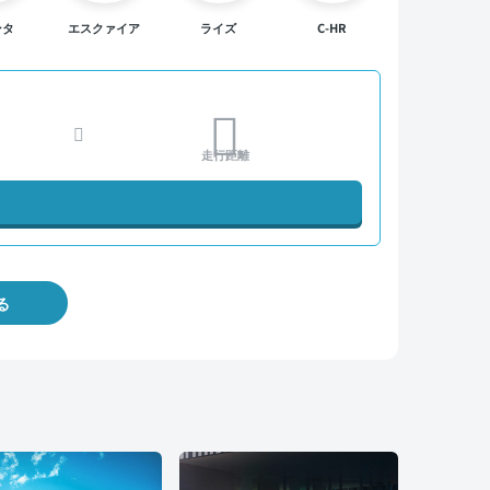
ンタ
エスクァイア
ライズ
C-HR
走行距離
る