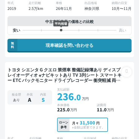
年式
走行距離
車検
出品地域
納期の目安
2019
2.5万km
26年11月
神奈川県
10月〜11月
中古車販売店の価格との比較
平均相場
無
現車確認を問い合わせる
料
トヨタ シエンタ G クエロ 禁煙車 整備記録簿あり ディスプ
レイオーディオ ※ナビキットあり TV 3列シート スマートキ
ー ETC バックモニター ドライブレコーダー 衝突軽減 両側
電動スライドドア 7人乗り
支払総額
236
.0
板金歴
外装
内装
万円
A
S
あり
本体価格
諸費用
225
.0
11
.0
万円
万円
31,500
ローン
月々
円
参考
※金額は変更できます。
年式
走行距離
車検
出品地域
納期の目安