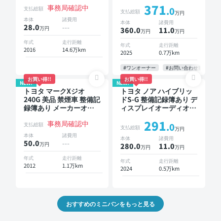
ラインドスポットモニタ
イオーディオ TV 後席モ
371
事務局確認中
ー 3列シート スマートキ
ニター ブラインドスポ
支払総額
.0
支払総額
万円
ー バックモニター ドラ
ットモニター デジタル
本体
諸費用
本体
諸費用
イブレコーダー 衝突軽
インナーミラー オート
28.0
---
万円
360.0
11
.0
万円
万円
減 両側電動スライドド
クルーズ 3列シート スマ
ア 7人乗り
ートキー ETC 電動バッ
年式
走行距離
年式
走行距離
2016
14.6万km
クドア バックモニター
2025
0.7万km
全方位カメラ ドライブ
レコーダー 衝突軽減 両
#ワンオーナー
#お問い合わせ歓迎
側電動スライドドア 7人
お買い得!!
お買い得!!
NEW!
NEW!
乗り
トヨタ マークXジオ
トヨタ ノア ハイブリッ
240G 美品 禁煙車 整備記
ドS-G 整備記録簿あり デ
録簿あり メーカーオプ
ィスプレイオーディオ ※
ションナビ TV 3列シー
ナビキットあり TV オー
291
事務局確認中
ト スマートキー ETC バ
トクルーズ 3列シート ス
支払総額
.0
支払総額
万円
ックモニター 7人乗り
マートキー バックモニ
本体
諸費用
本体
諸費用
ター ドライブレコーダ
50.0
---
万円
280.0
11
.0
万円
万円
ー 衝突軽減 7人乗り
年式
走行距離
年式
走行距離
2012
1.1万km
2024
0.5万km
おすすめのミニバンをもっと見る