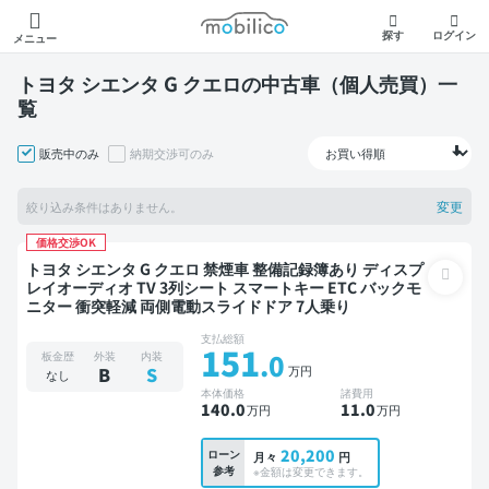
モビリコ
探す
ログイン
メニュー
トヨタ シエンタ G クエロの中古車（個人売買）一
覧
販売中のみ
納期交渉可のみ
変更
絞り込み条件はありません。
価格交渉OK
トヨタ シエンタ G クエロ 禁煙車 整備記録簿あり ディスプ
レイオーディオ TV 3列シート スマートキー ETC バックモ
ニター 衝突軽減 両側電動スライドドア 7人乗り
支払総額
151
.0
板金歴
外装
内装
万円
B
S
なし
本体価格
諸費用
140
.0
11
.0
万円
万円
20,200
ローン
月々
円
参考
※金額は変更できます。