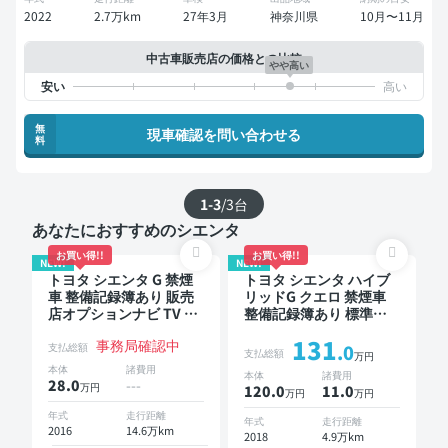
2022
2.7万km
27年3月
神奈川県
10月〜11月
中古車販売店の価格との比較
やや高い
無
現車確認を問い合わせる
料
1-3
/
3
台
あなたにおすすめのシエンタ
お買い得!!
お買い得!!
NEW!
NEW!
トヨタ シエンタ G 禁煙
トヨタ シエンタ ハイブ
車 整備記録簿あり 販売
リッドG クエロ 禁煙車
店オプションナビ TV ブ
整備記録簿あり 標準装
ラインドスポットモニタ
備ナビ TV スマートキー
131
事務局確認中
ー 3列シート スマートキ
ETC バックモニター ド
支払総額
.0
支払総額
万円
ー バックモニター ドラ
ライブレコーダー 衝突
本体
諸費用
本体
諸費用
イブレコーダー 衝突軽
軽減 両側電動スライド
28.0
---
万円
120.0
11
.0
万円
万円
減 両側電動スライドド
ドア
ア 7人乗り
年式
走行距離
年式
走行距離
2016
14.6万km
2018
4.9万km