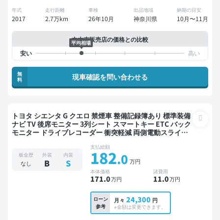
年式
走行距離
車検
出品地域
納期の目安
2017
2.7万km
26年10月
神奈川県
10月〜11月
中古車販売店の価格との比較
平均相場
無
現車確認を問い合わせる
料
トヨタ シエンタ G クエロ 禁煙車 整備記録簿あり 標準装備
ナビ TV 後席モニター 3列シート スマートキー ETC バック
モニター ドライブレコーダー 衝突軽減 両側電動スライド
ドア 7人乗り
支払総額
182
.0
板金歴
外装
内装
万円
B
S
なし
本体価格
諸費用
171
.0
11
.0
万円
万円
24,300
ローン
月々
円
参考
※金額は変更できます。