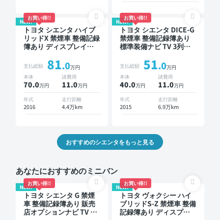
お買い得!!
お買い得!!
NEW!
NEW!
トヨタ シエンタ ハイブ
トヨタ シエンタ DICE-G
リッドX 禁煙車 整備記録
禁煙車 整備記録簿あり
簿あり ディスプレイオ
標準装備ナビ TV 3列シ
ーディオ ※ナビキットあ
ート バックモニター 片
81
51
り TV 3列シート スマー
側電動スライドドア 7人
.0
.0
支払総額
支払総額
万円
万円
トキー ETC ドライブレ
乗り
本体
諸費用
本体
諸費用
コーダー 片側電動スラ
70.0
11
.0
40.0
11
.0
万円
万円
万円
万円
イドドア 7人乗り
年式
走行距離
年式
走行距離
2016
4.4万km
2015
6.9万km
おすすめのシエンタをもっと見る
あなたにおすすめのミニバン
お買い得!!
お買い得!!
NEW!
NEW!
トヨタ シエンタ G 禁煙
トヨタ ヴォクシー ハイ
車 整備記録簿あり 販売
ブリッドS-Z 禁煙車 整備
店オプションナビ TV ブ
記録簿あり ディスプレ