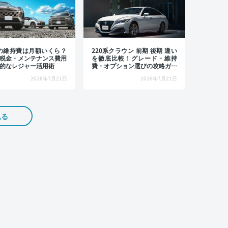
4の維持費は月額いくら？
220系クラウン 前期 後期 違い
税金・メンテナンス費用
を徹底比較！グレード・維持
的なレジャー活用術
費・オプション選びの攻略ガイ
ド
2026年7月21日
2026年7月21日
見る