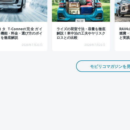
タ T-Connect完全ガイ
ライズの荷室寸法・容量を徹底
RAV
：機能・料金・選び方のポイ
解説！車中泊の工夫やヤリスク
燃費・
トを徹底解説
ロスとの比較
と実践
2026年7月21日
2026年7月21日
モビリコマガジンを