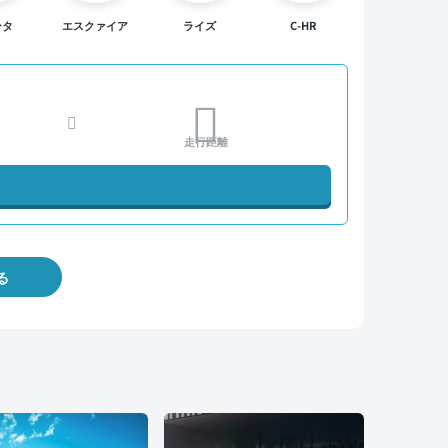
ンタ
エスクァイア
ライズ
C-HR
走行距離
る