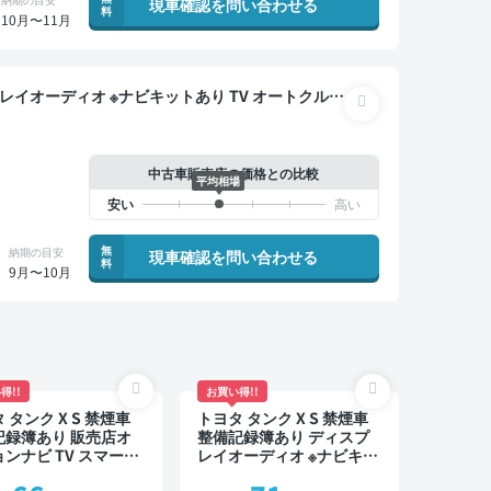
現車確認を問い合わせる
料
10月〜11月
イブレコーダー 衝突軽減 両側電動スライドドア
中古車販売店の価格との比較
平均相場
無
納期の目安
現車確認を問い合わせる
料
9月〜10月
得!!
お買い得!!
 タンク X S 禁煙車
トヨタ タンク X S 禁煙車
記録簿あり 販売店オ
整備記録簿あり ディスプ
ンナビ TV スマート
レイオーディオ ※ナビキッ
バックモニター 衝突
トあり TV スマートキー