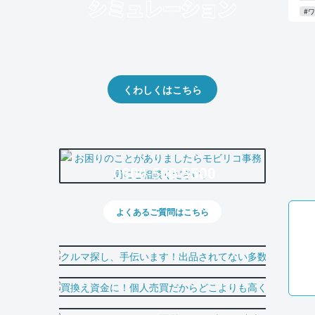
電
#
クルマの将来的な価値を予測！
出品や下取りの際の参考に。
くわしくはこちら
0800-500-5500
よくあるご質問はこちら