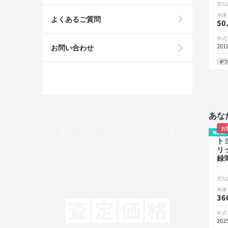
E
支払
イ
本体
片
よくあるご質問
50
年式
201
お問い合わせ
#
あな
お
モビリコでクルマを売りたい方
NEW!
ト
リ
録
ー
ブ
支払
ー
本体
ー
36
ト 
バ
年式
ー
202
レ