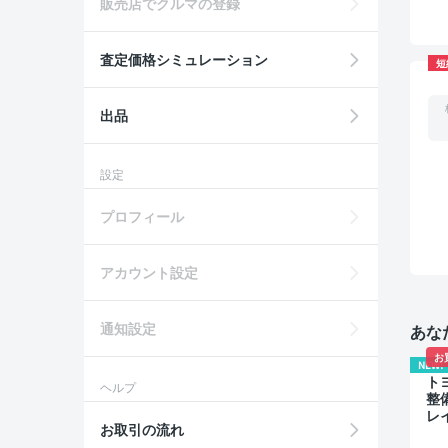
販売店でクルマの登録
査定価格シミュレーション
短
出品
設定
プロフィール
アカウント設定
通知設定
あな
お
NEW!
トヨ
ヘルプ
整
レ
お取引の流れ
ク