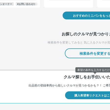
動スライドドア 7人乗り
ワンオーナー
#お問い合わせ歓迎
おすすめのミニバンをもっ
お探しのクルマが見つかり
検索条件を変更してみると
気に入るクルマが見
検索条件を変更す
希望の条件を入力するだけ
クルマ探しをお手伝いい
出品前の登録車両から欲しいクルマが見つかるかも？！
ご希
購入希望車リクエストはこ