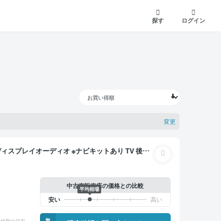
探す
ログイン
変更
バックモニター ドライブレコーダー 衝突軽減 両側
中古車販売店の価格との比較
平均相場
無
納期の目安