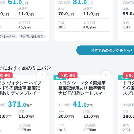
61
81
TC バックモニター ドラ
ター ドライブレコーダー
軽減
.0
.0
総額
支払総額
支払総
万円
万円
ブレコーダー 衝突軽減
衝突軽減 両側電動スライ
ア
諸費用
本体
諸費用
本体
側電動スライドドア
ドドア
.0
11
.0
70.0
11
.0
55.0
万円
万円
万円
万円
走行距離
年式
走行距離
年式
8
4.5万km
2018
4.0万km
2017
ワンオーナー
#お問い合わせ歓迎
おすすめのタンクをもっと
たにおすすめのミニバン
買い得!!
お買い得!!
お買い
NEW!
NEW!
ヨタ ヴォクシー ハイブ
トヨタ シエンタ X 禁煙車
トヨタ
ッドS-Z 禁煙車 整備記
整備記録簿あり 標準装備
S-G
簿あり ディスプレイオ
ナビ TV 3列シート スマー
スプ
ディオ TV 後席モニター
トキー バックモニター 7人
キット
371
41
ラインドスポットモニタ
乗り
ーズ 
.0
.0
総額
支払総額
支払総
万円
万円
 デジタルインナーミラ
ー バ
諸費用
本体
諸費用
本体
 オートクルーズ 3列シー
ブレコ
0.0
11
.0
30.0
11
.0
280.
万円
万円
万円
万円
スマートキー ETC 電動
乗り
ックドア バックモニタ
走行距離
年式
走行距離
年式
 全方位カメラ ドライブ
5
0.7万km
2013
8.7万km
2024
コーダー 衝突軽減 両側