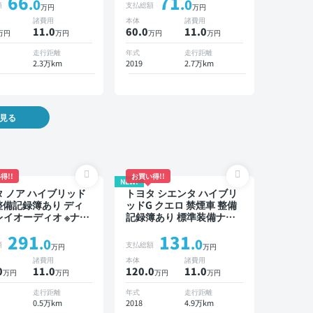
66
71
 片側電動スライドド
ETC バックモニター 衝突
.0
.0
額
支払総額
万円
万円
軽減 片側電動スライドド
諸費用
本体
諸費用
ア
11
.0
60.0
11
.0
万円
万円
万円
万円
走行距離
年式
走行距離
2.3万km
2019
2.7万km
見る
得!!
お買い得!!
NEW!
 ノア ハイブリッド
トヨタ シエンタ ハイブリ
 整備記録簿あり ディ
ッドG クエロ 禁煙車 整備
レイオーディオ ※ナビ
記録簿あり 標準装備ナビ
あり TV オートクル
TV スマートキー ETC バッ
291
131
3列シート スマートキ
クモニター ドライブレコ
.0
.0
額
支払総額
万円
万円
ックモニター ドライ
ーダー 衝突軽減 両側電動
諸費用
本体
諸費用
ーダー 衝突軽減 7人
スライドドア
0
11
.0
120.0
11
.0
万円
万円
万円
万円
走行距離
年式
走行距離
0.5万km
2018
4.9万km