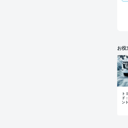
お役
トヨ
ド
ン