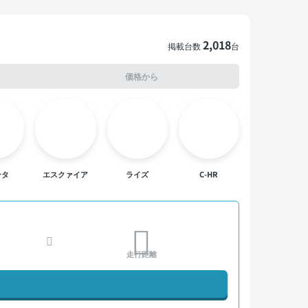
2,018
掲載台数
台
価格から
ンタ
エスクァイア
ライズ
C-HR
走行距離