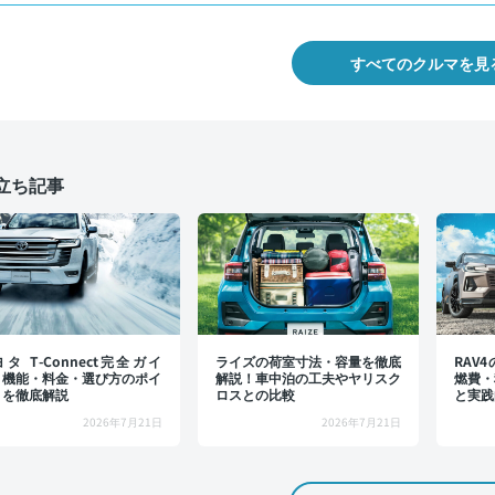
すべてのクルマを見
立ち記事
タ T-Connect完全ガイ
ライズの荷室寸法・容量を徹底
RAV
：機能・料金・選び方のポイ
解説！車中泊の工夫やヤリスク
燃費・
トを徹底解説
ロスとの比較
と実践
2026年7月21日
2026年7月21日