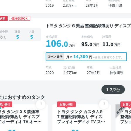
2019
2.3万km
28年1月
神奈川県
納期
価格交渉OK
トヨタ タンク G 美品 整備記録簿あり ディスプレイオーディオ ※ナビキットあり TV オートクルー
ズ スマートキー ETC バックモニター ドラ
板金歴
外装
内装
S
S
なし
支払総額
本体価格
諸費用
106
.0
95
11
.0
.0
万円
万円
万円
14,300
ローン
参考
月々
円
※金額は変更できます。
年式
走行距離
車検
出品地域
2020
4.9万km
27年2月
神奈川県
1-2
/
2
台
たにおすすめのタンク
買い得!!
お買い得!!
お買い
終了間近
タ タンク X S 禁煙車
トヨタ タンク カスタムG-
トヨタ
備記録簿あり ディスプ
T 整備記録簿あり ディス
整備
イオーディオ TV オート
プレイオーディオ TV スマ
プショ
ルーズ スマートキー
ートキー ETC バックモニ
キー 