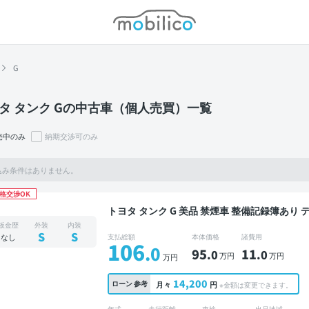
モビリコ
G
タ タンク Gの中古車（個人売買）一覧
売中のみ
納期交渉可のみ
込み条件はありません。
格交渉OK
トヨタ タンク G 美品 禁煙車 整備記録簿あり ディスプレイオーディオ ※ナビキットあり TV 後席
モニター オートクルーズ スマートキー ETC 
板金歴
外装
内装
電動スライドドア
S
S
なし
支払総額
本体価格
諸費用
106
.0
95
11
.0
.0
万円
万円
万円
14,200
ローン
参考
月々
円
※金額は変更できます。
年式
走行距離
車検
出品地域