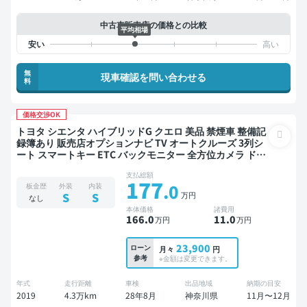
中古車販売店の価格との比較
平均相場
無
現車確認を問い合わせる
料
価格交渉OK
トヨタ シエンタ ハイブリッドG クエロ 美品 禁煙車 整備記
録簿あり 販売店オプションナビ TV オートクルーズ 3列シ
ート スマートキー ETC バックモニター 全方位カメラ ドラ
イブレコーダー フルエアロ 両側電動スライドドア 7人乗り
支払総額
177
.0
板金歴
外装
内装
万円
S
S
なし
本体価格
諸費用
166
.0
11
.0
万円
万円
23,900
ローン
月々
円
参考
※金額は変更できます。
年式
走行距離
車検
出品地域
納期の目安
2019
4.3万km
28年8月
神奈川県
11月〜12月