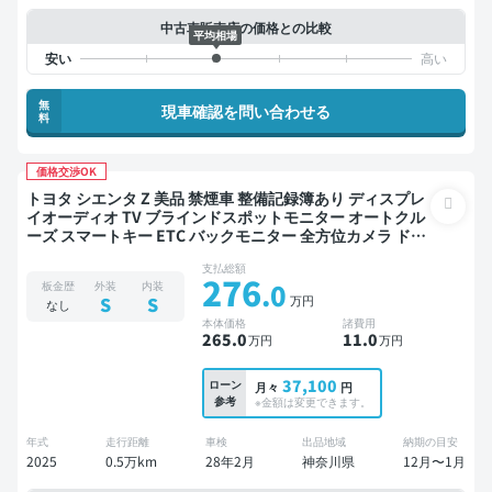
中古車販売店の価格との比較
平均相場
無
現車確認を問い合わせる
料
価格交渉OK
トヨタ シエンタ Z 美品 禁煙車 整備記録簿あり ディスプレ
イオーディオ TV ブラインドスポットモニター オートクル
ーズ スマートキー ETC バックモニター 全方位カメラ ドラ
イブレコーダー 衝突軽減 両側電動スライドドア
支払総額
276
.0
板金歴
外装
内装
万円
S
S
なし
本体価格
諸費用
265
.0
11
.0
万円
万円
37,100
ローン
月々
円
参考
※金額は変更できます。
年式
走行距離
車検
出品地域
納期の目安
2025
0.5万km
28年2月
神奈川県
12月〜1月