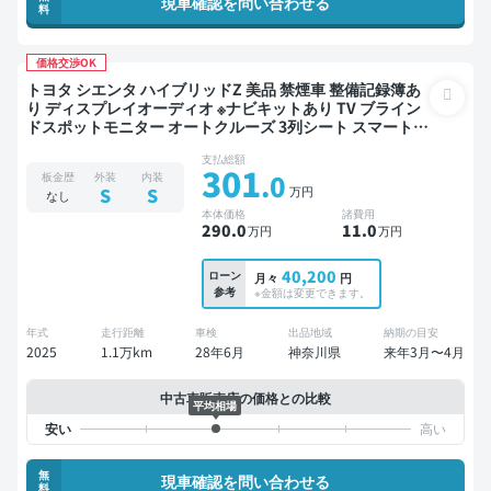
現車確認を問い合わせる
料
価格交渉OK
トヨタ シエンタ ハイブリッドZ 美品 禁煙車 整備記録簿あ
り ディスプレイオーディオ ※ナビキットあり TV ブライン
ドスポットモニター オートクルーズ 3列シート スマートキ
ー ETC バックモニター 全方位カメラ ドライブレコーダー
支払総額
衝突軽減 両側電動スライドドア 7人乗り
301
.0
板金歴
外装
内装
万円
S
S
なし
本体価格
諸費用
290
.0
11
.0
万円
万円
40,200
ローン
月々
円
参考
※金額は変更できます。
年式
走行距離
車検
出品地域
納期の目安
2025
1.1万km
28年6月
神奈川県
来年3月〜4月
中古車販売店の価格との比較
平均相場
無
現車確認を問い合わせる
料