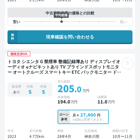
中古車販売店の価格との比較
平均相場
無
現車確認を問い合わせる
料
価格交渉OK
トヨタ シエンタ G 禁煙車 整備記録簿あり ディスプレイオ
ーディオ ※ナビキットあり TV ブラインドスポットモニタ
ー オートクルーズ スマートキー ETC バックモニター ドラ
イブレコーダー 衝突軽減 両側電動スライドドア
支払総額
205
.0
板金歴
外装
内装
万円
S
S
あり
本体価格
諸費用
194
.0
11
.0
万円
万円
27,400
ローン
月々
円
参考
※金額は変更できます。
年式
走行距離
車検
出品地域
納期の目安
2023
4.7万km
28年4月
神奈川県
10月〜11月