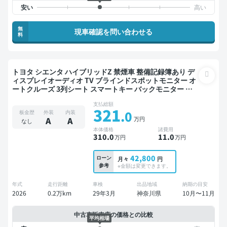
無
現車確認を問い合わせる
料
トヨタ シエンタ ハイブリッドZ 禁煙車 整備記録簿あり デ
ィスプレイオーディオ TV ブラインドスポットモニター オ
ートクルーズ 3列シート スマートキー バックモニター ド
ライブレコーダー 衝突軽減 両側電動スライドドア 7人乗り
支払総額
321
.0
板金歴
外装
内装
万円
A
A
なし
本体価格
諸費用
310
.0
11
.0
万円
万円
42,800
ローン
月々
円
参考
※金額は変更できます。
年式
走行距離
車検
出品地域
納期の目安
2026
0.2万km
29年3月
神奈川県
10月〜11月
中古車販売店の価格との比較
平均相場