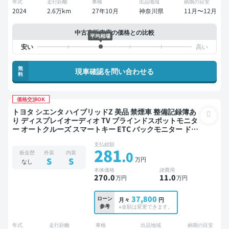
年式
走行距離
車検
出品地域
納期の目安
2024
2.6万km
27年10月
神奈川県
11月〜12月
中古車販売店の価格との比較
平均相場
無
現車確認を問い合わせる
料
価格交渉OK
トヨタ シエンタ ハイブリッドZ 美品 禁煙車 整備記録簿あ
り ディスプレイオーディオ TV ブラインドスポットモニタ
ー オートクルーズ スマートキー ETC バックモニター ドラ
イブレコーダー 衝突軽減 両側電動スライドドア
支払総額
281
.0
板金歴
外装
内装
万円
S
S
なし
本体価格
諸費用
270
.0
11
.0
万円
万円
37,800
ローン
月々
円
参考
※金額は変更できます。
年式
走行距離
車検
出品地域
納期の目安