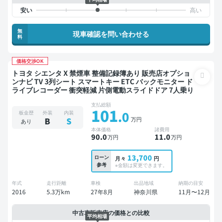
無
現車確認を問い合わせる
料
価格交渉OK
トヨタ シエンタ X 禁煙車 整備記録簿あり 販売店オプショ
ンナビ TV 3列シート スマートキー ETC バックモニター ド
ライブレコーダー 衝突軽減 片側電動スライドドア 7人乗り
支払総額
101
.0
板金歴
外装
内装
万円
B
S
あり
本体価格
諸費用
90
.0
11
.0
万円
万円
13,700
ローン
月々
円
参考
※金額は変更できます。
年式
走行距離
車検
出品地域
納期の目安
2016
5.3万km
27年8月
神奈川県
11月〜12月
中古車販売店の価格との比較
平均相場