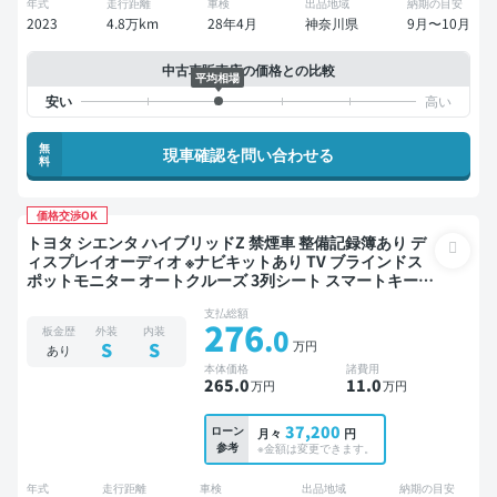
年式
走行距離
車検
出品地域
納期の目安
2023
4.8万km
28年4月
神奈川県
9月〜10月
中古車販売店の価格との比較
平均相場
無
現車確認を問い合わせる
料
価格交渉OK
トヨタ シエンタ ハイブリッドZ 禁煙車 整備記録簿あり デ
ィスプレイオーディオ ※ナビキットあり TV ブラインドス
ポットモニター オートクルーズ 3列シート スマートキー
ETC バックモニター 全方位カメラ 衝突軽減 両側電動スラ
支払総額
イドドア 7人乗り
276
.0
板金歴
外装
内装
万円
S
S
あり
本体価格
諸費用
265
.0
11
.0
万円
万円
37,200
ローン
月々
円
参考
※金額は変更できます。
年式
走行距離
車検
出品地域
納期の目安