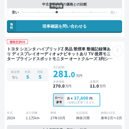
中古車販売店の価格との比較
平均相場
無
現車確認を問い合わせる
料
価格交渉OK
トヨタ シエンタ ハイブリッドZ 美品 禁煙車 整備記録簿あ
り ディスプレイオーディオ ※ナビキットあり TV 後席モニ
ター ブラインドスポットモニター オートクルーズ 3列シー
ト スマートキー バックモニター 全方位カメラ ドライブレ
支払総額
コーダー 衝突軽減 両側電動スライドドア 7人乗り
281
.0
板金歴
外装
内装
万円
S
S
なし
本体価格
諸費用
270
.0
11
.0
万円
万円
37,600
ローン
月々
円
参考
※金額は変更できます。
年式
走行距離
車検
出品地域
納期の目安
2024
1.1万km
27年10月
神奈川県
来年2月〜3月