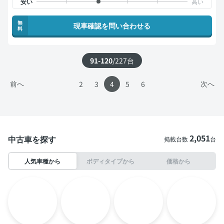
無
現車確認を問い合わせる
料
91-120
/
227
台
前へ
次へ
2
3
4
5
6
2,051
中古車を探す
掲載台数
台
人気車種から
ボディタイプから
価格から