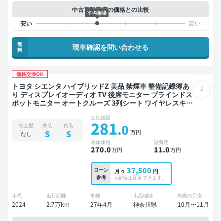
中古車販売店の価格との比較
平均相場
無
現車確認を問い合わせる
料
価格交渉OK
トヨタ シエンタ ハイブリッドZ 美品 禁煙車 整備記録簿あ
り ディスプレイオーディオ TV 後席モニター ブラインドス
ポットモニター オートクルーズ 3列シート ワイヤレスキー
スマートキー ETC バックモニター 全方位カメラ ドライブ
支払総額
レコーダー 衝突軽減 両側電動スライドドア 7人乗り
281
.0
板金歴
外装
内装
万円
S
S
なし
本体価格
諸費用
270
.0
11
.0
万円
万円
37,500
ローン
月々
円
参考
※金額は変更できます。
年式
走行距離
車検
出品地域
納期の目安
2024
2.7万km
27年4月
神奈川県
10月〜11月