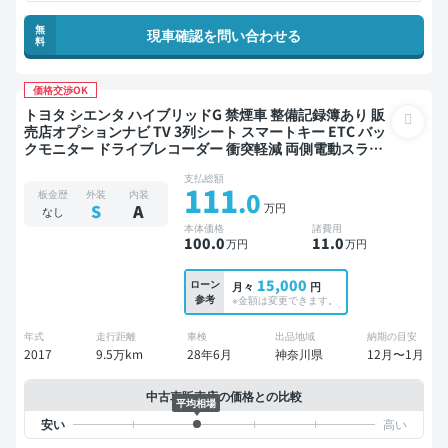
無
現車確認を問い合わせる
料
価格交渉OK
トヨタ シエンタ ハイブリッドG 禁煙車 整備記録簿あり 販
売店オプションナビ TV 3列シート スマートキー ETC バッ
クモニター ドライブレコーダー 衝突軽減 両側電動スライ
ドドア 7人乗り
支払総額
111
.0
板金歴
外装
内装
万円
S
A
なし
本体価格
諸費用
100
.0
11
.0
万円
万円
15,000
ローン
月々
円
参考
※金額は変更できます。
年式
走行距離
車検
出品地域
納期の目安
2017
9.5万km
28年6月
神奈川県
12月〜1月
中古車販売店の価格との比較
平均相場