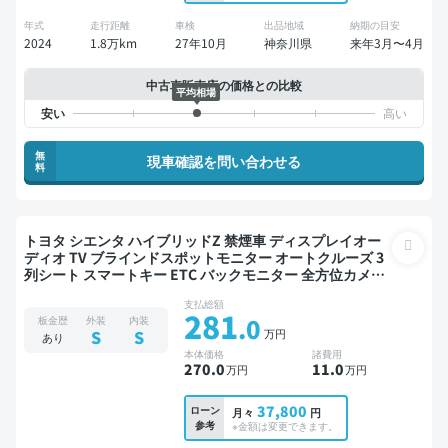
年式
走行距離
車検
出品地域
納期の目安
2024
1.8万km
27年10月
神奈川県
来年3月〜4月
中古車販売店の価格との比較
平均相場
無
現車確認を問い合わせる
料
トヨタ シエンタ ハイブリッドZ 禁煙車 ディスプレイオー
ディオ TV ブラインドスポットモニター オートクルーズ 3
列シート スマートキー ETC バックモニター 全方位カメラ
ドライブレコーダー 社外アルミ フルエアロ 衝突軽減 両側
支払総額
電動スライドドア 7人乗り
281
.0
板金歴
外装
内装
万円
S
S
あり
本体価格
諸費用
270
.0
11
.0
万円
万円
37,800
ローン
月々
円
参考
※金額は変更できます。