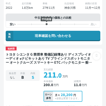
年式
走行距離
車検
出品地域
納期の目安
2022
1.8万km
27年11月
神奈川県
11月〜12月
中古車販売店の価格との比較
平均相場
無
現車確認を問い合わせる
料
短納期
トヨタ シエンタ G 禁煙車 整備記録簿あり ディスプレイオ
ーディオ ※ナビキットあり TV ブラインドスポットモニタ
ー オートクルーズ スマートキー ETC バックモニター 衝突
軽減 両側電動スライドドア
支払総額
211
.0
板金歴
外装
内装
万円
B
S
なし
本体価格
諸費用
200
.0
11
.0
万円
万円
28,200
ローン
月々
円
参考
※金額は変更できます。