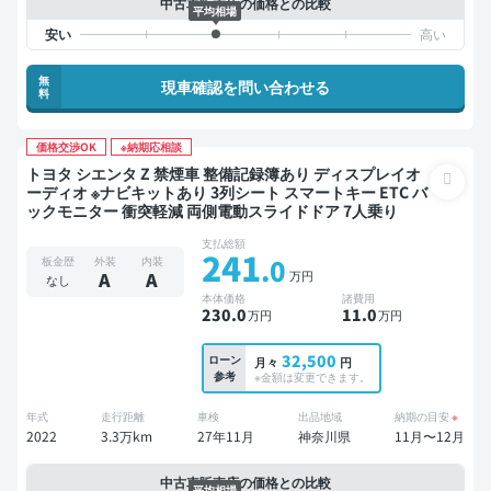
中古車販売店の価格との比較
平均相場
無
現車確認を問い合わせる
料
価格交渉OK
※納期応相談
トヨタ シエンタ Z 禁煙車 整備記録簿あり ディスプレイオ
ーディオ ※ナビキットあり 3列シート スマートキー ETC バ
ックモニター 衝突軽減 両側電動スライドドア 7人乗り
支払総額
241
.0
板金歴
外装
内装
万円
A
A
なし
本体価格
諸費用
230
.0
11
.0
万円
万円
32,500
ローン
月々
円
参考
※金額は変更できます。
年式
走行距離
車検
出品地域
納期の目安
※
2022
3.3万km
27年11月
神奈川県
11月〜12月
中古車販売店の価格との比較
平均相場