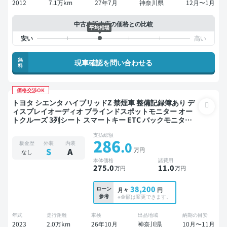
2012
7.1万km
27年7月
神奈川県
12月〜1月
中古車販売店の価格との比較
平均相場
無
現車確認を問い合わせる
料
価格交渉OK
トヨタ シエンタ ハイブリッドZ 禁煙車 整備記録簿あり デ
ィスプレイオーディオ ブラインドスポットモニター オー
トクルーズ 3列シート スマートキー ETC バックモニター
ドライブレコーダー 衝突軽減 両側電動スライドドア 7人乗
支払総額
り
286
.0
板金歴
外装
内装
万円
S
A
なし
本体価格
諸費用
275
.0
11
.0
万円
万円
38,200
ローン
月々
円
参考
※金額は変更できます。
年式
走行距離
車検
出品地域
納期の目安
2023
2.0万km
26年10月
神奈川県
10月〜11月