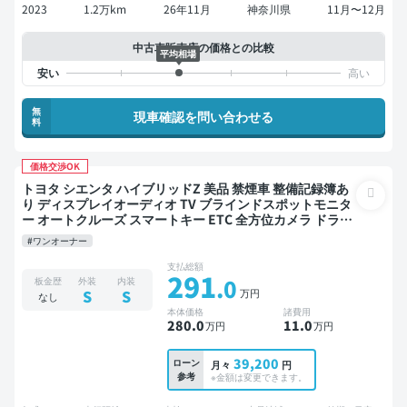
2023
1.2万km
26年11月
神奈川県
11月〜12月
中古車販売店の価格との比較
平均相場
無
現車確認を問い合わせる
料
価格交渉OK
トヨタ シエンタ ハイブリッドZ 美品 禁煙車 整備記録簿あ
り ディスプレイオーディオ TV ブラインドスポットモニタ
ー オートクルーズ スマートキー ETC 全方位カメラ ドライ
ブレコーダー 衝突軽減 両側電動スライドドア
#ワンオーナー
支払総額
291
.0
板金歴
外装
内装
万円
S
S
なし
本体価格
諸費用
280
.0
11
.0
万円
万円
39,200
ローン
月々
円
参考
※金額は変更できます。