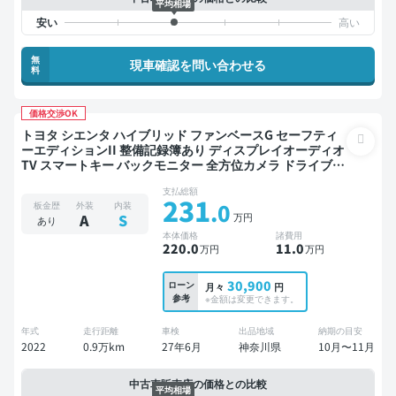
平均相場
無
現車確認を問い合わせる
料
価格交渉OK
トヨタ シエンタ ハイブリッド ファンベースG セーフティ
ーエディションII 整備記録簿あり ディスプレイオーディオ
TV スマートキー バックモニター 全方位カメラ ドライブレ
コーダー 衝突軽減 両側電動スライドドア
支払総額
231
.0
板金歴
外装
内装
万円
A
S
あり
本体価格
諸費用
220
.0
11
.0
万円
万円
30,900
ローン
月々
円
参考
※金額は変更できます。
年式
走行距離
車検
出品地域
納期の目安
2022
0.9万km
27年6月
神奈川県
10月〜11月
中古車販売店の価格との比較
平均相場