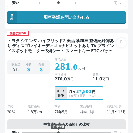
無
現車確認を問い合わせる
料
価格交渉OK
トヨタ シエンタ ハイブリッドZ 美品 禁煙車 整備記録簿あ
り ディスプレイオーディオ ※ナビキットあり TV ブライン
ドスポットモニター 3列シート スマートキー ETC バック
モニター 全方位カメラ ドライブレコーダー 衝突軽減 両側
支払総額
電動スライドドア 7人乗り
281
.0
板金歴
外装
内装
万円
S
S
なし
本体価格
諸費用
270
.0
11
.0
万円
万円
37,800
ローン
月々
円
参考
※金額は変更できます。
年式
走行距離
車検
出品地域
納期の目安
2024
1.8万km
27年5月
神奈川県
11月〜12月
中古車販売店の価格との比較
平均相場