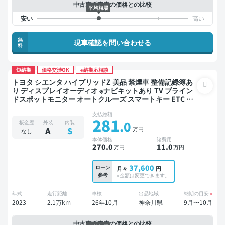
中古車販売店の価格との比較
平均相場
無
現車確認を問い合わせる
料
短納期
価格交渉OK
※納期応相談
トヨタ シエンタ ハイブリッドZ 美品 禁煙車 整備記録簿あ
り ディスプレイオーディオ ※ナビキットあり TV ブライン
ドスポットモニター オートクルーズ スマートキー ETC バ
ックモニター ドライブレコーダー 衝突軽減 両側電動スラ
支払総額
イドドア
281
.0
板金歴
外装
内装
万円
A
S
なし
本体価格
諸費用
270
.0
11
.0
万円
万円
37,600
ローン
月々
円
参考
※金額は変更できます。
年式
走行距離
車検
出品地域
納期の目安
※
2023
2.1万km
26年10月
神奈川県
9月〜10月
中古車販売店の価格との比較