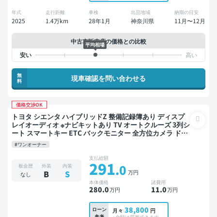
年式
走行距離
車検
出品地域
納期の目安
2025
1.4万km
28年1月
神奈川県
11月〜12月
中古車販売店の価格との比較
平均相場
無
現車確認を問い合わせる
料
価格交渉OK
トヨタ シエンタ ハイブリッドZ 整備記録簿あり ディスプ
レイオーディオ ※ナビキットあり TV オートクルーズ 3列シ
ート スマートキー ETC バックモニター 全方位カメラ ドラ
イブレコーダー 衝突軽減 両側電動スライドドア 7人乗り
#ワンオーナー
支払総額
291
.0
板金歴
外装
内装
万円
B
S
なし
本体価格
諸費用
280
.0
11
.0
万円
万円
38,800
ローン
月々
円
参考
※金額は変更できます。