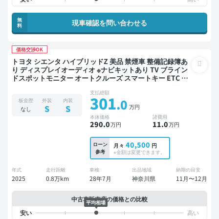
無
現車確認を問い合わせる
料
価格交渉OK
トヨタ シエンタ ハイブリッドZ 美品 禁煙車 整備記録簿あ
り ディスプレイオーディオ ※ナビキットあり TV ブライン
ドスポットモニター オートクルーズ スマートキー ETC バ
ックモニター ドライブレコーダー 衝突軽減 両側電動スラ
支払総額
イドドア
301
.0
板金歴
外装
内装
万円
S
S
なし
本体価格
諸費用
290
.0
11
.0
万円
万円
40,500
ローン
月々
円
参考
※金額は変更できます。
年式
走行距離
車検
出品地域
納期の目安
2025
0.8万km
28年7月
神奈川県
11月〜12月
中古車販売店の価格との比較
平均相場