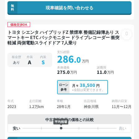
無
現車確認を問い合わせる
料
価格交渉OK
トヨタ シエンタ ハイブリッドZ 禁煙車 整備記録簿あり ス
マートキー ETC バックモニター ドライブレコーダー 衝突
軽減 両側電動スライドドア 7人乗り
支払総額
286
.0
板金歴
外装
内装
万円
A
S
あり
本体価格
諸費用
275
.0
11
.0
万円
万円
38,500
ローン
月々
円
参考
※金額は変更できます。
年式
走行距離
車検
出品地域
納期の目安
2023
1.2万km
28年1月
神奈川県
11月〜12月
中古車販売店の価格との比較
平均相場