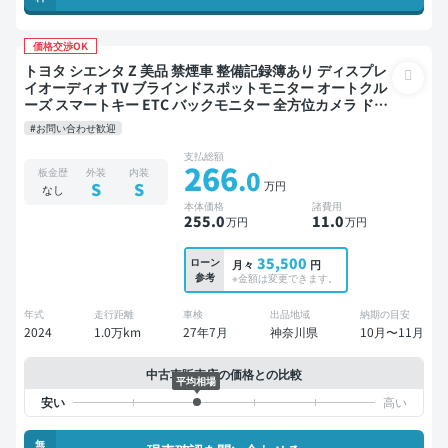
価格交渉OK
トヨタ シエンタ Z 美品 禁煙車 整備記録簿あり ディスプレ
イオーディオ TV ブラインドスポットモニター オートクル
ーズ スマートキー ETC バックモニター 全方位カメラ ドラ
イブレコーダー 衝突軽減 両側電動スライドドア
#お問い合わせ歓迎
支払総額
266
.0
板金歴
外装
内装
万円
S
S
なし
本体価格
諸費用
255
.0
11
.0
万円
万円
35,500
ローン
月々
円
参考
※金額は変更できます。
年式
走行距離
車検
出品地域
納期の目安
2024
1.0万km
27年7月
神奈川県
10月〜11月
中古車販売店の価格との比較
平均相場
無