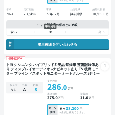
年式
走行距離
車検
出品地域
納期の目安
2024
2.3万km
27年12月
神奈川県
10月〜11月
中古車販売店の価格との比較
平均相場
無
現車確認を問い合わせる
料
価格交渉OK
トヨタ シエンタ ハイブリッドZ 美品 禁煙車 整備記録簿あ
り ディスプレイオーディオ ※ナビキットあり TV 後席モニ
ター ブラインドスポットモニター オートクルーズ 3列シー
ト スマートキー ETC バックモニター 全方位カメラ ドライ
支払総額
ブレコーダー 衝突軽減 両側電動スライドドア 7人乗り
286
.0
板金歴
外装
内装
万円
A
S
なし
本体価格
諸費用
275
.0
11
.0
万円
万円
38,200
ローン
月々
円
参考
※金額は変更できます。