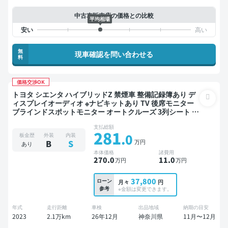
中古車販売店の価格との比較
平均相場
無
現車確認を問い合わせる
料
価格交渉OK
トヨタ シエンタ ハイブリッドZ 禁煙車 整備記録簿あり デ
ィスプレイオーディオ ※ナビキットあり TV 後席モニター
ブラインドスポットモニター オートクルーズ 3列シート ス
マートキー ETC バックモニター 全方位カメラ 衝突軽減 両
支払総額
側電動スライドドア 7人乗り
281
.0
板金歴
外装
内装
万円
B
S
あり
本体価格
諸費用
270
.0
11
.0
万円
万円
37,800
ローン
月々
円
参考
※金額は変更できます。
年式
走行距離
車検
出品地域
納期の目安
2023
2.1万km
26年12月
神奈川県
11月〜12月