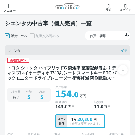
モビリコ
探す
ログイン
メニュー
シエンタの中古車（個人売買）一覧
販売中のみ
納期交渉可のみ
変更
シエンタ
価格交渉OK
トヨタ シエンタ ハイブリッドG 禁煙車 整備記録簿あり デ
ィスプレイオーディオ TV 3列シート スマートキー ETC バ
ックモニター ドライブレコーダー 衝突軽減 両側電動スラ
イドドア 7人乗り
支払総額
154
.0
板金歴
外装
内装
万円
S
S
あり
本体価格
諸費用
143
.0
11
.0
万円
万円
20,800
ローン
月々
円
参考
※金額は変更できます。
年式
走行距離
車検
出品地域
納期の目安