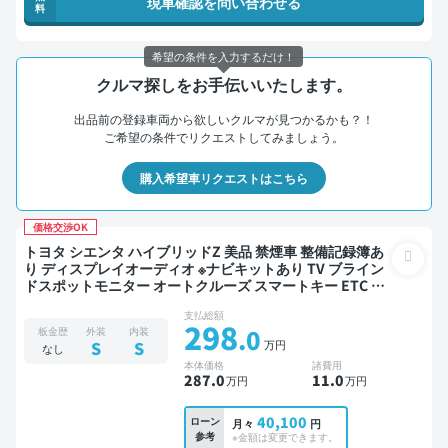
現車確認を問い合わせる
料
希望の条件を入力するだけ！
クルマ探しをお手伝いいたします。
出品前の登録車両から欲しいクルマが見つかるかも？！
ご希望の条件でリクエストしてみましょう。
購入希望車リクエストはこちら
価格交渉OK
トヨタ シエンタ ハイブリッドZ 美品 禁煙車 整備記録簿あ
り ディスプレイオーディオ ※ナビキットあり TV ブライン
ドスポットモニター オートクルーズ スマートキー ETC バ
ックモニター 全方位カメラ ドライブレコーダー 衝突軽減
支払総額
両側電動スライドドア
298
.0
板金歴
外装
内装
万円
S
S
なし
本体価格
諸費用
287
.0
11
.0
万円
万円
40,100
ローン
月々
円
参考
※金額は変更できます。