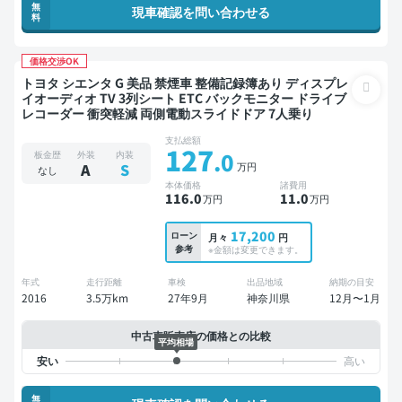
無
現車確認を問い合わせる
料
価格交渉OK
トヨタ シエンタ G 美品 禁煙車 整備記録簿あり ディスプレ
イオーディオ TV 3列シート ETC バックモニター ドライブ
レコーダー 衝突軽減 両側電動スライドドア 7人乗り
支払総額
127
.0
板金歴
外装
内装
万円
A
S
なし
本体価格
諸費用
116
.0
11
.0
万円
万円
17,200
ローン
月々
円
参考
※金額は変更できます。
年式
走行距離
車検
出品地域
納期の目安
2016
3.5万km
27年9月
神奈川県
12月〜1月
中古車販売店の価格との比較
平均相場
無