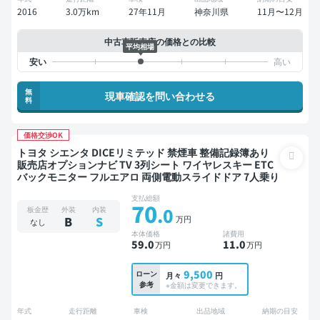
2016
3.0万km
27年11月
神奈川県
11月〜12月
中古車販売店の価格との比較
平均相場
無
現車確認を問い合わせる
料
価格交渉OK
トヨタ シエンタ DICEリミテッド 禁煙車 整備記録簿あり
販売店オプションナビ TV 3列シート ワイヤレスキー ETC
バックモニター フルエアロ 両側電動スライドドア 7人乗り
支払総額
70
.0
板金歴
外装
内装
万円
B
S
なし
本体価格
諸費用
59
.0
11
.0
万円
万円
9,500
ローン
月々
円
参考
※金額は変更できます。
年式
走行距離
車検
出品地域
納期の目安