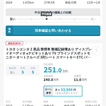
2024
1.4万km
27年3月
神奈川県
12月〜1月
中古車販売店の価格との比較
平均相場
無
現車確認を問い合わせる
料
価格交渉OK
トヨタ シエンタ Z 美品 禁煙車 整備記録簿あり ディスプレ
イオーディオ ※ナビキットあり TV ブラインドスポットモ
ニター オートクルーズ 3列シート スマートキー ETC バッ
クモニター 全方位カメラ ドライブレコーダー 衝突軽減 両
支払総額
側電動スライドドア 7人乗り
251
.0
板金歴
外装
内装
万円
S
S
なし
本体価格
諸費用
240
.0
11
.0
万円
万円
33,500
ローン
月々
円
参考
※金額は変更できます。
年式
走行距離
車検
出品地域
納期の目安
2023
2.1万km
28年2月
神奈川県
10月〜11月